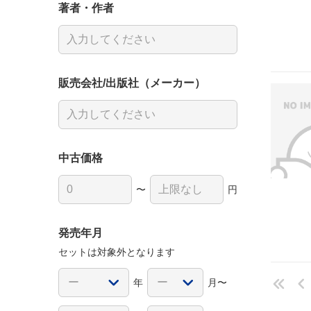
著者・作者
販売会社/出版社（メーカー）
中古価格
〜
円
発売年月
セットは対象外となります
年
月〜