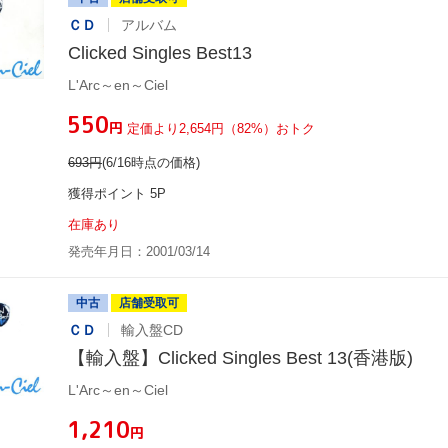
ＣＤ
アルバム
Clicked Singles Best13
L'Arc～en～Ciel
¥550
円
定価より2,654円（82%）おトク
693
円
(6/16時点の価格)
獲得ポイント 5P
在庫あり
発売年月日：2001/03/14
中古
店舗受取可
ＣＤ
輸入盤CD
【輸入盤】Clicked Singles Best 13(香港版)
L'Arc～en～Ciel
¥1,210
円