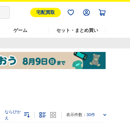
宅配買取
ゲーム
セット・まとめ買い
ならびか
表示件数：
30件
え