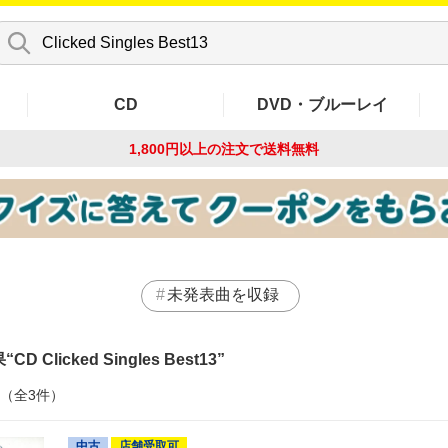
CD
DVD・ブルーレイ
1,800円以上の注文で
送料無料
未発表曲を収録
果
CD Clicked Singles Best13
件（全3件）
中古
店舗受取可