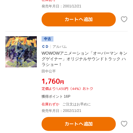
発売年月日：2001/12/21
カートへ追加
中古
ＣＤ
アルバム
WOWOWアニメーション「オーバーマン キン
グゲイナー」オリジナルサウンドトラック ハ
ラショー！
田中公平
¥1,760
円
定価より1,430円（44%）おトク
獲得ポイント 16P
在庫わずか
ご注文はお早めに
発売年月日：2002/11/21
カートへ追加