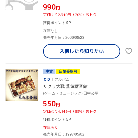
¥990
円
定価より2,310円（70%）おトク
獲得ポイント 9P
在庫なし
発売年月日：2006/08/23
入荷したら
知りたい
中古
店舗受取可
ＣＤ
アルバム
サクラ大戦 蒸気蓄音館
(ゲーム・ミュージック),田中公平
¥550
円
定価より4,149円（88%）おトク
獲得ポイント 5P
在庫あり
発売年月日：1997/05/02