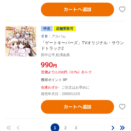
カートへ追加
中古
店舗受取可
ＣＤ
アルバム
「ゲートキーパーズ」TVオリジナル・サウン
ドトラック2
田中公平,松澤由美
¥990
円
定価より2,090円（67%）おトク
獲得ポイント 9P
在庫わずか
ご注文はお早めに
発売年月日：2000/11/15
カートへ追加
1
2
3