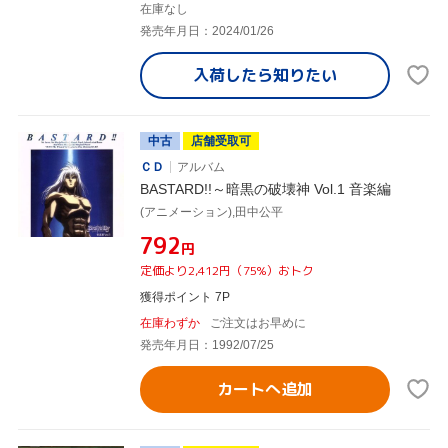
在庫なし
発売年月日：2024/01/26
入荷したら
知りたい
中古
店舗受取可
ＣＤ
アルバム
BASTARD!!～暗黒の破壊神 Vol.1 音楽編
(アニメーション),田中公平
¥792
円
定価より2,412円（75%）おトク
獲得ポイント 7P
在庫わずか
ご注文はお早めに
発売年月日：1992/07/25
カートへ追加