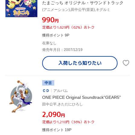
たまごっち オリジナル・サウンドトラック
(アニメーション),田中公平(音楽),キグルミ
¥990
円
定価より1,629円（62%）おトク
獲得ポイント 9P
在庫なし
発売年月日：2007/12/19
入荷したら
知りたい
中古
ＣＤ
アルバム
ONE PIECE Original Soundtrack“GEAR5"
田中公平,きただにひろし
¥2,090
円
定価より1,210円（36%）おトク
獲得ポイント 19P