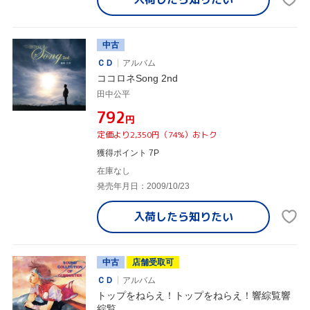
中古
ＣＤ
アルバム
ココロネSong 2nd
田中公平
¥792
円
定価より2,350円（74%）おトク
獲得ポイント 7P
在庫なし
発売年月日：2009/10/23
入荷したら
知りたい
中古
店舗受取可
ＣＤ
アルバム
トップをねらえ！トップをねらえ！響綜覧響
綜覧