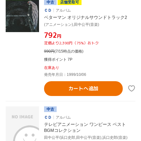
中古
店舗受取可
ＣＤ
アルバム
ベターマン オリジナルサウンドトラック2
(アニメーション),田中公平(音楽)
¥792
円
定価より2,398円（75%）おトク
990
円
(7/15時点の価格)
獲得ポイント 7P
在庫あり
発売年月日：1999/10/06
カートへ追加
中古
ＣＤ
アルバム
テレビアニメーション ワンピース ベスト
BGMコレクション
田中公平/浜口史郎,田中公平(音楽),浜口史郎(音楽)