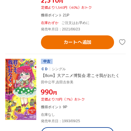
¥2,310
円
定価より1,540円（40%）おトク
獲得ポイント 21P
在庫わずか
ご注文はお早めに
発売年月日：2021/06/23
カートへ追加
中古
ＣＤ
シングル
【8cm】大アニメ博覧会:君こそ我がおたく
田中公平,吉田古奈美
¥990
円
定価より78円（7%）おトク
獲得ポイント 9P
在庫なし
発売年月日：1993/09/25