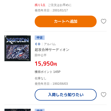
残り1点
ご注文はお早めに
発売年月日：2001/01/17
カートへ追加
中古
ＣＤ
アルバム
超攻合神サーディオン
田中公平
¥15,950
円
獲得ポイント 145P
在庫なし
発売年月日：1992/06/03
入荷したら
知りたい
中古