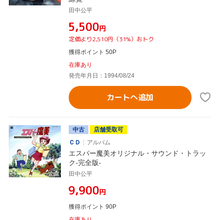
田中公平
¥5,500
円
定価より2,510円（31%）おトク
獲得ポイント 50P
在庫あり
発売年月日：1994/08/24
カートへ追加
中古
店舗受取可
ＣＤ
アルバム
エスパー魔美オリジナル・サウンド・トラッ
ク-完全版-
田中公平
¥9,900
円
獲得ポイント 90P
在庫あり