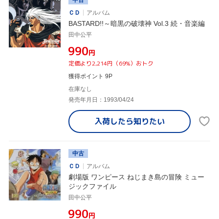
ＣＤ
アルバム
BASTARD!!～暗黒の破壊神 Vol.3 続・音楽編
田中公平
¥990
円
定価より2,214円（69%）おトク
獲得ポイント 9P
在庫なし
発売年月日：1993/04/24
入荷したら
知りたい
中古
ＣＤ
アルバム
劇場版 ワンピース ねじまき島の冒険 ミュー
ジックファイル
田中公平
¥990
円