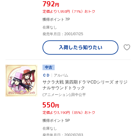
¥792
円
定価より1,958円（71%）おトク
獲得ポイント 7P
在庫なし
発売年月日：2001/07/25
入荷したら
知りたい
中古
ＣＤ
アルバム
サクラ大戦 第四期ドラマCDシリーズ オリジ
ナルサウンドトラック
(アニメーション),田中公平
¥550
円
定価より3,190円（85%）おトク
獲得ポイント 5P
在庫なし
発売年月日：2002/07/03