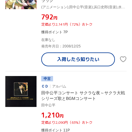
ラック
(アニメーション),田中公平(音楽),浜口史郎(音楽),水樹奈々
¥792
円
定価より2,141円（72%）おトク
獲得ポイント 7P
在庫なし
発売年月日：2008/12/25
入荷したら
知りたい
中古
ＣＤ
アルバム
田中公平コンサート サクラな夜～サクラ大戦
シリーズ歌とBGMコンサート
田中公平
¥1,210
円
定価より2,090円（63%）おトク
獲得ポイント 11P