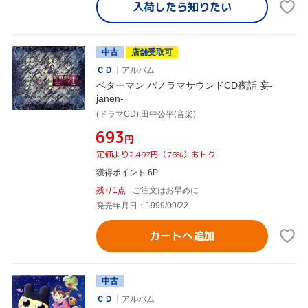
入荷したら
知りたい
中古
店舗受取可
ＣＤ
アルバム
ベターマン パノラマサウンドCD夜話 妄-
janen-
(ドラマCD),田中公平(音楽)
¥693
円
定価より2,497円（78%）おトク
獲得ポイント 6P
残り1点
ご注文はお早めに
発売年月日：1999/09/22
カートへ追加
中古
ＣＤ
アルバム