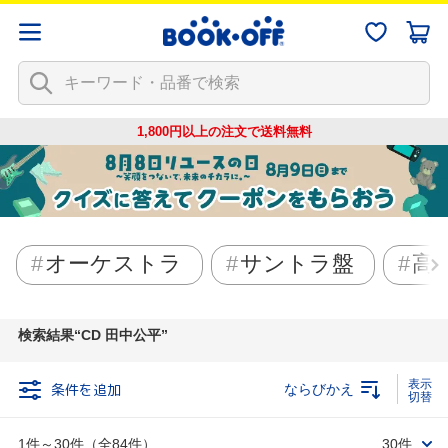
1,800円以上の注文で
送料無料
オーケストラ
サントラ盤
高
検索結果
CD 田中公平
条件を追加
ならびかえ
1件～30件（全84件）
30件