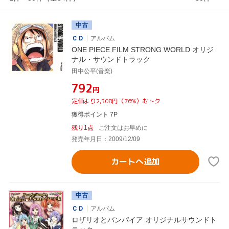
中古
ＣＤ
アルバム
ONE PIECE FILM STRONG WORLD オリジ
ナル・サウンドトラック
田中公平(音楽)
¥792
円
定価より2,508円（76%）おトク
獲得ポイント 7P
残り1点
ご注文はお早めに
発売年月日：2009/12/09
カートへ追加
中古
ＣＤ
アルバム
ロザリオとバンパイア オリジナルサウンドト