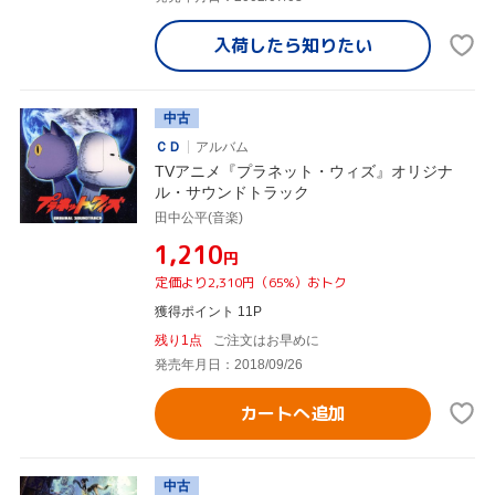
入荷したら
知りたい
中古
ＣＤ
アルバム
TVアニメ『プラネット・ウィズ』オリジナ
ル・サウンドトラック
田中公平(音楽)
¥1,210
円
定価より2,310円（65%）おトク
獲得ポイント 11P
残り1点
ご注文はお早めに
発売年月日：2018/09/26
カートへ追加
中古