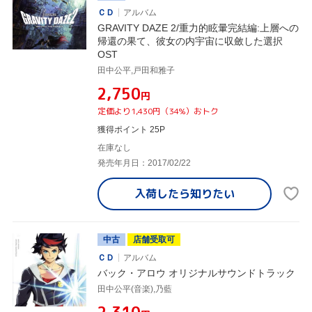
ＣＤ
アルバム
GRAVITY DAZE 2/重力的眩暈完結編:上層への
帰還の果て、彼女の内宇宙に収斂した選択
OST
田中公平,戸田和雅子
¥2,750
円
定価より1,430円（34%）おトク
獲得ポイント 25P
在庫なし
発売年月日：2017/02/22
入荷したら
知りたい
中古
店舗受取可
ＣＤ
アルバム
バック・アロウ オリジナルサウンドトラック
田中公平(音楽),乃藍