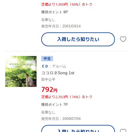
定価より1,999円（66%）おトク
獲得ポイント 9P
在庫なし
発売年月日：2001/03/14
入荷したら
知りたい
中古
ＣＤ
アルバム
ココロネSong 1st
田中公平
¥792
円
定価より2,350円（74%）おトク
獲得ポイント 7P
在庫なし
発売年月日：2008/07/04
入荷したら
知りたい