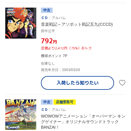
中古
ＣＤ
アルバム
音楽戦記～アソボット戦記五九(CCCD)
田中公平
¥792
円
定価より2,412円（75%）おトク
獲得ポイント 7P
在庫なし
発売年月日：2003/03/26
入荷したら
知りたい
中古
店舗受取可
ＣＤ
アルバム
WOWOWアニメーション「オーバーマン キン
グゲイナー」オリジナルサウンドトラック
BANZAI！