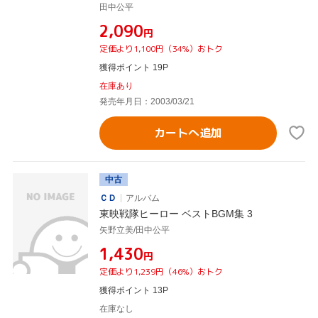
田中公平
¥2,090
円
定価より1,100円（34%）おトク
獲得ポイント 19P
在庫あり
発売年月日：2003/03/21
カートへ追加
中古
ＣＤ
アルバム
東映戦隊ヒーロー ベストBGM集 3
矢野立美/田中公平
¥1,430
円
定価より1,239円（46%）おトク
獲得ポイント 13P
在庫なし