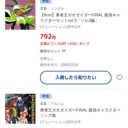
中古
ＣＤ
シングル
【8cm】勇者王ガオガイガーFINAL 最強キャ
ラクターセットvol.3「ソルJ編」
(アニメーション),田中公平
¥792
円
定価より1,188円（60%）おトク
獲得ポイント 7P
在庫なし
発売年月日：2000/12/16
入荷したら
知りたい
中古
ＣＤ
アルバム
勇者王ガオガイガーFINAL 最強キャラクター
ソング集
(アニメーション),田中公平