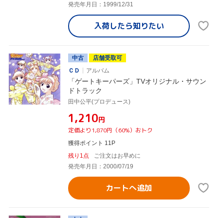
発売年月日：1999/12/31
入荷したら
知りたい
中古
店舗受取可
ＣＤ
アルバム
「ゲートキーパーズ」TVオリジナル・サウン
ドトラック
田中公平(プロデュース)
¥1,210
円
定価より1,870円（60%）おトク
獲得ポイント 11P
残り1点
ご注文はお早めに
発売年月日：2000/07/19
カートへ追加