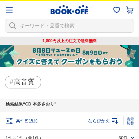
1,800円以上の注文で
送料無料
高音質
検索結果
CD 本多さおり
条件を追加
ならびかえ
1件～1件（全1件）
30件