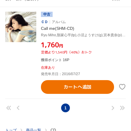
中古
ＣＤ
アルバム
Call me(SHM-CD)
Ryu Miho,類家心平(tp),小沼ようすけ(g),宮本貴奈(p),本多俊之(ss),川村竜,鈴木直人,仙道さおり
¥1,760
円
定価より1,540円（46%）おトク
獲得ポイント 16P
在庫あり
発売年月日：2016/07/27
カートへ追加
1
トップ
商品一覧
CD