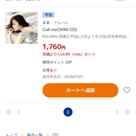
中古
ＣＤ
アルバム
Call me(SHM-CD)
Ryu Miho,類家心平(tp),小沼ようすけ(g),宮本貴奈(p),本多俊之(ss),川村竜,鈴木直人,仙道さおり
¥1,760
円
定価より1,540円（46%）おトク
獲得ポイント 16P
在庫あり
発売年月日：2016/07/27
カートへ追加
1
トップ
商品一覧
CD