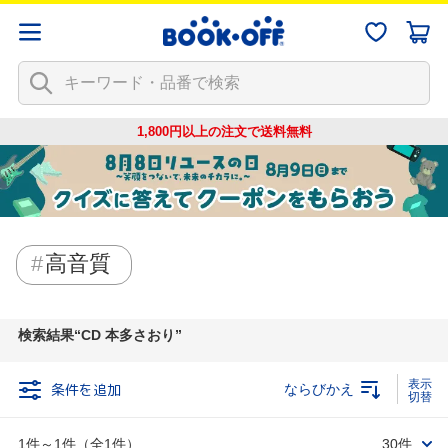
1,800円以上の注文で
送料無料
高音質
検索結果
CD 本多さおり
条件を追加
ならびかえ
1件～1件（全1件）
30件