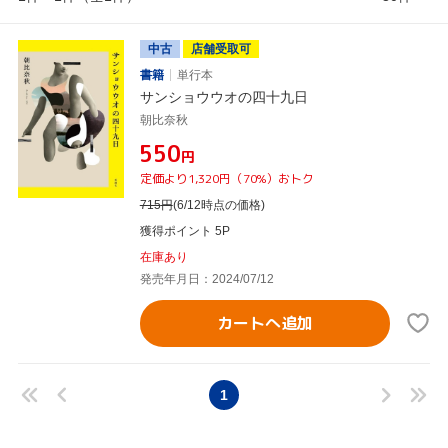
中古
店舗受取可
書籍
単行本
サンショウウオの四十九日
朝比奈秋
¥550
円
定価より1,320円（70%）おトク
715
円
(6/12時点の価格)
獲得ポイント 5P
在庫あり
発売年月日：2024/07/12
カートへ追加
1