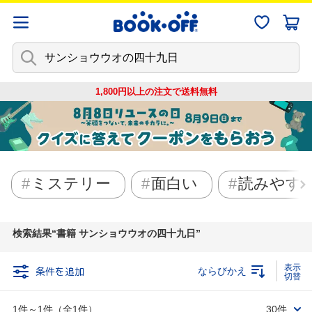
1,800円以上の注文で
送料無料
ミステリー
面白い
読みやす
検索結果
書籍 サンショウウオの四十九日
条件を追加
ならびかえ
1件～1件（全1件）
30件