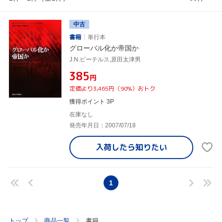
中古
書籍
単行本
グローバル化か帝国か
J.N.ピーテルス,原田太津男
¥385
円
定価より3,465円（90%）おトク
獲得ポイント 3P
在庫なし
発売年月日：2007/07/18
入荷したら
知りたい
1
トップ
商品一覧
書籍