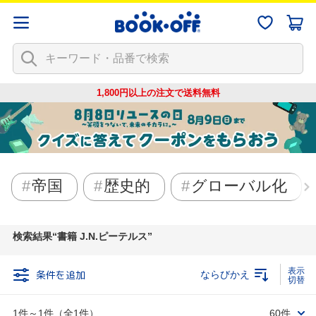
1,800円以上の注文で
送料無料
帝国
歴史的
グローバル化
検索結果
書籍 J.N.ピーテルス
条件を追加
ならびかえ
1件～1件（全1件）
60件