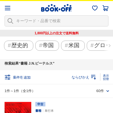
1,800円以上の注文で
送料無料
歴史的
帝国
米国
グロー
検索結果
書籍 J.N.ピーテルス
条件を追加
ならびかえ
1件～1件（全1件）
60件
中古
書籍
単行本