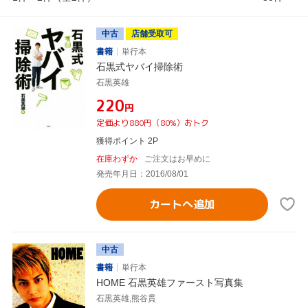
中古
店舗受取可
書籍
単行本
石黒式ヤバイ掃除術
石黒英雄
¥220
円
定価より880円（80%）おトク
獲得ポイント 2P
在庫わずか
ご注文はお早めに
発売年月日：2016/08/01
カートへ追加
中古
書籍
単行本
HOME 石黒英雄ファースト写真集
石黒英雄,熊谷貫