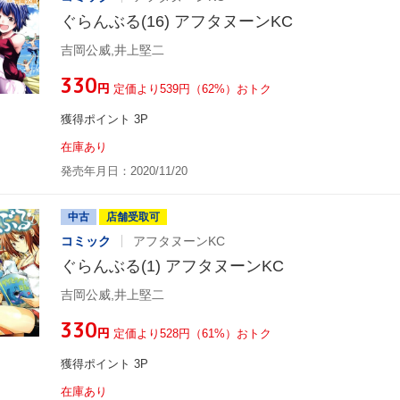
ぐらんぶる(16) アフタヌーンKC
吉岡公威,井上堅二
¥330
円
定価より539円（62%）おトク
獲得ポイント 3P
在庫あり
発売年月日：2020/11/20
中古
店舗受取可
コミック
アフタヌーンKC
ぐらんぶる(1) アフタヌーンKC
吉岡公威,井上堅二
¥330
円
定価より528円（61%）おトク
獲得ポイント 3P
在庫あり