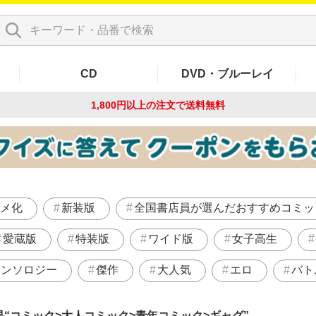
CD
DVD・ブルーレイ
1,800円以上の注文で
送料無料
メ化
新装版
全国書店員が選んだおすすめコミッ
愛蔵版
特装版
ワイド版
女子高生
アンソロジー
傑作
大人気
エロ
バト
果
コミック>大人コミック>青年コミック>ギャグ