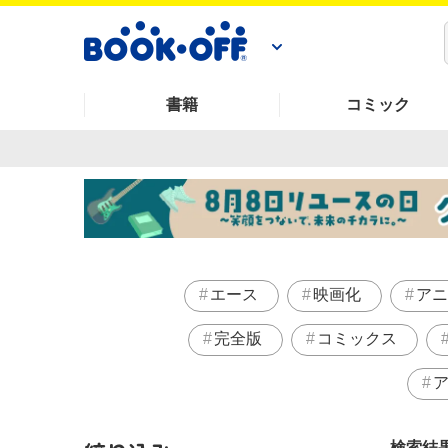
書籍
コミック
エース
映画化
アニ
完全版
コミックス
検索結