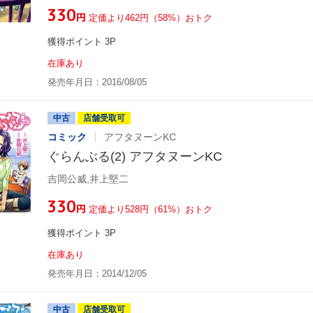
¥330
円
定価より462円（58%）おトク
獲得ポイント 3P
在庫あり
発売年月日：2016/08/05
中古
店舗受取可
コミック
アフタヌーンKC
ぐらんぶる(2) アフタヌーンKC
吉岡公威,井上堅二
¥330
円
定価より528円（61%）おトク
獲得ポイント 3P
在庫あり
発売年月日：2014/12/05
中古
店舗受取可