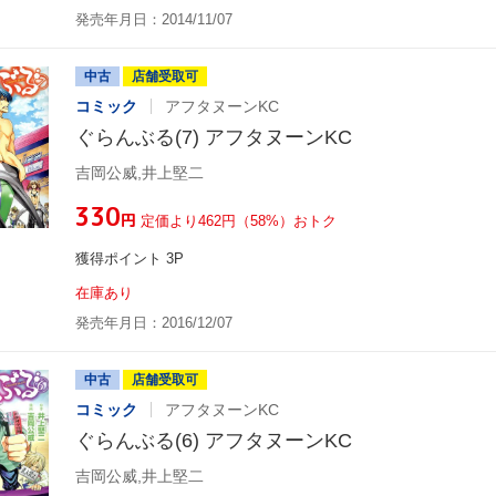
発売年月日：2014/11/07
中古
店舗受取可
コミック
アフタヌーンKC
ぐらんぶる(7) アフタヌーンKC
吉岡公威,井上堅二
¥330
円
定価より462円（58%）おトク
獲得ポイント 3P
在庫あり
発売年月日：2016/12/07
中古
店舗受取可
コミック
アフタヌーンKC
ぐらんぶる(6) アフタヌーンKC
吉岡公威,井上堅二