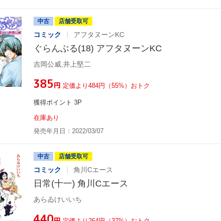
中古
店舗受取可
コミック
アフタヌーンKC
ぐらんぶる(18) アフタヌーンKC
吉岡公威,井上堅二
¥385
円
定価より484円（55%）おトク
獲得ポイント 3P
在庫あり
発売年月日：2022/03/07
中古
店舗受取可
コミック
角川Cエース
日常(十一) 角川Cエース
あらゐけいいち
¥440
円
定価より264円（37%）おトク