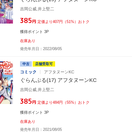
吉岡公威,井上堅二
¥385
円
定価より407円（51%）おトク
獲得ポイント 3P
在庫あり
発売年月日：2022/08/05
中古
店舗受取可
コミック
アフタヌーンKC
ぐらんぶる(17) アフタヌーンKC
吉岡公威,井上堅二
¥385
円
定価より484円（55%）おトク
獲得ポイント 3P
在庫あり
発売年月日：2021/08/05