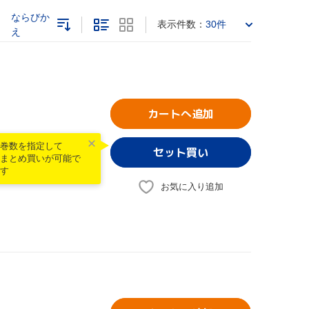
ならびか
表示件数：
30件
え
カートへ追加
巻数を指定して
まとめ買いが可能で
す
お気に入り追加