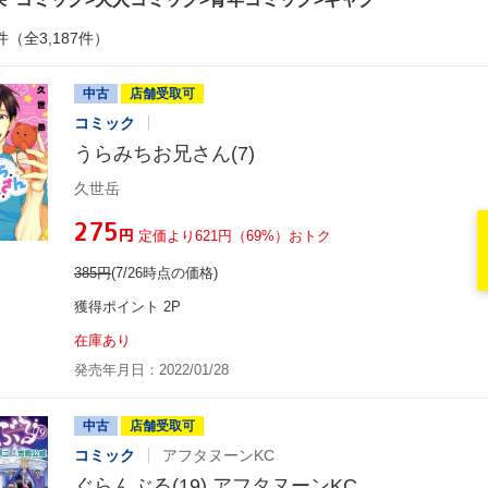
件（全3,187件）
中古
店舗受取可
コミック
うらみちお兄さん(7)
久世岳
¥275
円
定価より621円（69%）おトク
385
円
(7/26時点の価格)
獲得ポイント 2P
在庫あり
発売年月日：2022/01/28
中古
店舗受取可
コミック
アフタヌーンKC
ぐらんぶる(19) アフタヌーンKC