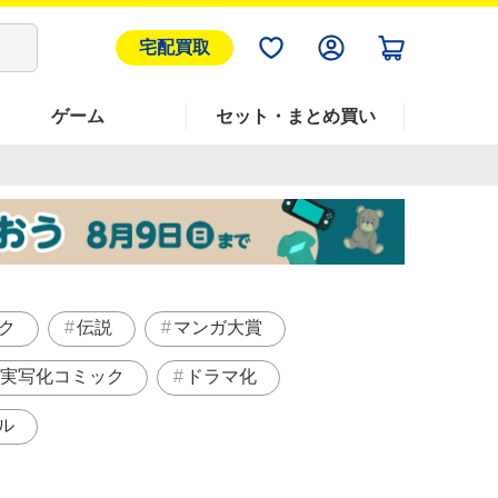
宅配買取
ゲーム
セット・まとめ買い
ク
伝説
マンガ大賞
実写化コミック
ドラマ化
ル