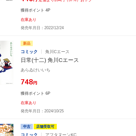
獲得ポイント 4P
在庫あり
発売年月日：2022/12/24
新品
コミック
角川Cエース
日常(十二) 角川Cエース
あらゐけいいち
¥748
円
獲得ポイント 6P
在庫あり
発売年月日：2024/10/25
中古
店舗受取可
コミック
アフタヌーンKC