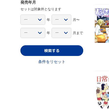
発売年月
セットは対象外となります
年
月〜
年
月まで
検索する
条件をリセット