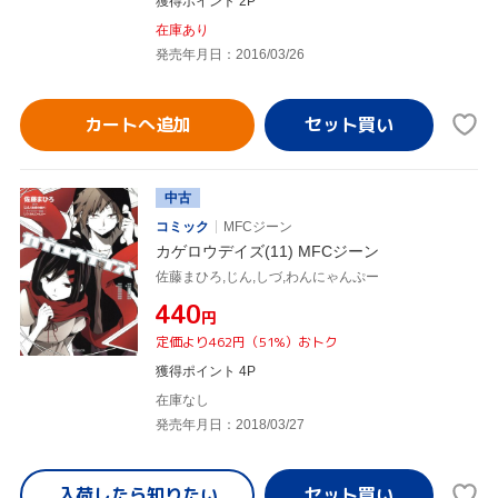
獲得ポイント 2P
在庫あり
発売年月日：2016/03/26
カートへ追加
中古
コミック
MFCジーン
カゲロウデイズ(11) MFCジーン
佐藤まひろ,じん,しづ,わんにゃんぷー
¥440
円
定価より462円（51%）おトク
獲得ポイント 4P
在庫なし
発売年月日：2018/03/27
入荷したら
知りたい