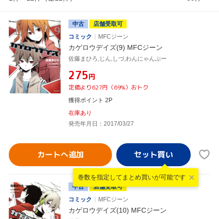
中古
店舗受取可
コミック
MFCジーン
カゲロウデイズ(9) MFCジーン
佐藤まひろ,じん,しづ,わんにゃんぷー
¥275
円
定価より627円（69%）おトク
獲得ポイント 2P
在庫あり
発売年月日：2017/03/27
カートへ追加
巻数を指定して
まとめ買いが可能です
中古
店舗受取可
コミック
MFCジーン
カゲロウデイズ(10) MFCジーン