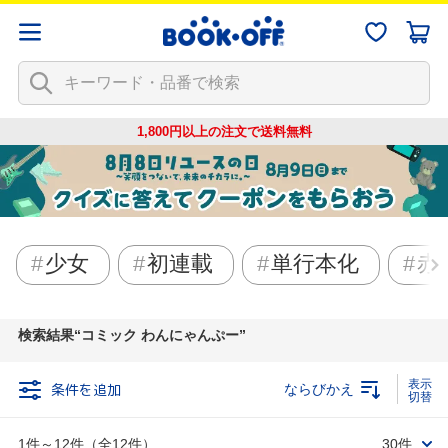
1,800円以上の注文で
送料無料
少女
初連載
単行本化
赤
検索結果
コミック わんにゃんぷー
条件を追加
ならびかえ
1件～12件（全12件）
30件