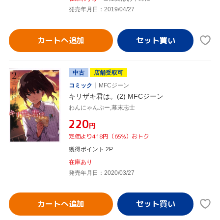
発売年月日：2019/04/27
カートへ追加
中古
店舗受取可
コミック
MFCジーン
キリザキ君は。(2) MFCジーン
わんにゃんぷー,幕末志士
¥220
円
定価より418円（65%）おトク
獲得ポイント 2P
在庫あり
発売年月日：2020/03/27
カートへ追加