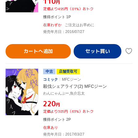
¥110
円
定価より495円（81%）おトク
獲得ポイント 1P
在庫わずか
ご注文はお早めに
発売年月日：2016/07/27
カートへ追加
中古
店舗受取可
コミック
MFCジーン
殺伐シェアライフ(2) MFCジーン
わんにゃんぷー,魚介忘太
¥220
円
定価より385円（63%）おトク
獲得ポイント 2P
在庫あり
発売年月日：2017/03/27