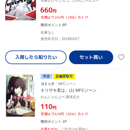
佐藤まひろ,じん,しづ,わんにゃんぷー
¥660
円
定価より242円（26%）おトク
獲得ポイント 6P
在庫なし
発売年月日：2019/03/27
入荷したら
知りたい
中古
店舗受取可
コミック
MFCジーン
キリザキ君は。(1) MFCジーン
わんにゃんぷー,幕末志士
¥110
円
定価より528円（82%）おトク
獲得ポイント 1P
在庫わずか
ご注文はお早めに