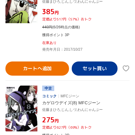
佐藤まひろ,じん,しづ,わんにゃんぷー
¥385
円
定価より517円（57%）おトク
440
円
(6/26時点の価格)
獲得ポイント 3P
在庫あり
発売年月日：2017/10/27
カートへ追加
中古
コミック
MFCジーン
カゲロウデイズ(8) MFCジーン
佐藤まひろ,じん,しづ,わんにゃんぷー
¥275
円
定価より627円（69%）おトク