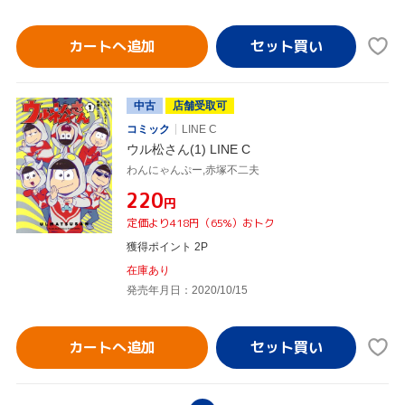
カートへ追加
中古
店舗受取可
コミック
LINE C
ウル松さん(1) LINE C
わんにゃんぷー,赤塚不二夫
¥220
円
定価より418円（65%）おトク
獲得ポイント 2P
在庫あり
発売年月日：2020/10/15
カートへ追加