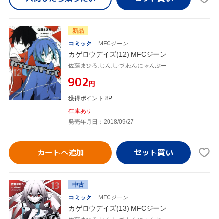
新品
コミック
MFCジーン
カゲロウデイズ(12) MFCジーン
佐藤まひろ,じん,しづ,わんにゃんぷー
¥902
円
獲得ポイント 8P
在庫あり
発売年月日：2018/09/27
カートへ追加
中古
コミック
MFCジーン
カゲロウデイズ(13) MFCジーン