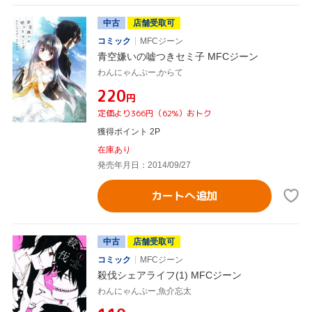
中古
店舗受取可
コミック
MFCジーン
青空嫌いの嘘つきセミ子 MFCジーン
わんにゃんぷー,からて
¥220
円
定価より366円（62%）おトク
獲得ポイント 2P
在庫あり
発売年月日：2014/09/27
カートへ追加
中古
店舗受取可
コミック
MFCジーン
殺伐シェアライフ(1) MFCジーン
わんにゃんぷー,魚介忘太