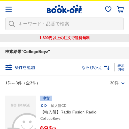
1,800円以上の注文で
送料無料
検索結果
CollegeBoyz
条件を追加
ならびかえ
1件～3件（全3件）
30件
中古
ＣＤ
輸入盤CD
【輸入盤】Radio Fusion Radio
CollegeBoyz
¥693