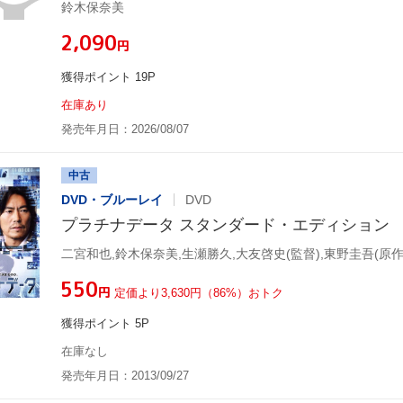
鈴木保奈美
¥2,090
円
獲得ポイント 19P
在庫あり
発売年月日：2026/08/07
中古
DVD・ブルーレイ
DVD
プラチナデータ スタンダード・エディション
二宮和也,鈴木保奈美,生瀬勝久,大友啓史(監督),東野圭吾(原作
¥550
円
定価より3,630円（86%）おトク
獲得ポイント 5P
在庫なし
発売年月日：2013/09/27