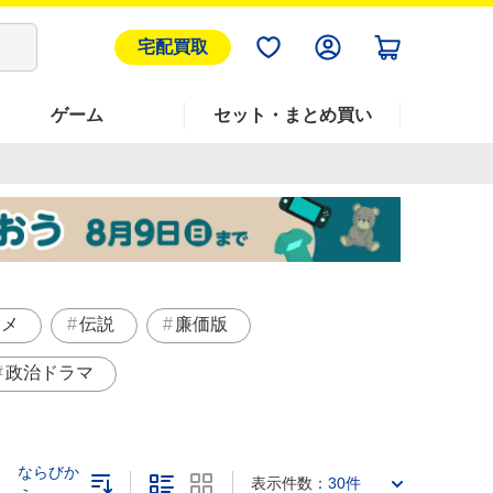
宅配買取
ゲーム
セット・まとめ買い
ニメ
伝説
廉価版
政治ドラマ
ならびか
表示件数：
30件