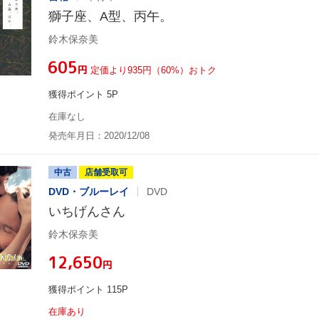
獅子座、A型、丙午。
鈴木保奈美
¥605
円
定価より935円（60%）おトク
獲得ポイント 5P
在庫なし
発売年月日：2020/12/08
中古
店舗受取可
DVD・ブルーレイ
DVD
いちげんさん
鈴木保奈美
¥12,650
円
獲得ポイント 115P
在庫あり