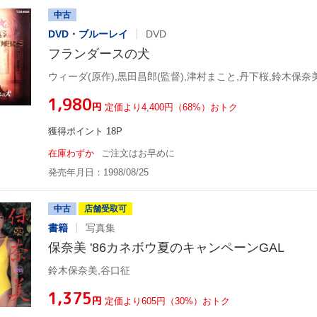
中古
DVD・ブルーレイ
DVD
フランダースの犬
¥1,980
円
定価より4,400円（68%）おトク
獲得ポイント 18P
在庫わずか
ご注文はお早めに
発売年月日：1998/08/25
中古
店舗受取可
書籍
写真集
保奈美 '86カネボウ夏のキャンペーンGAL
鈴木保奈美,谷口征
¥1,375
円
定価より605円（30%）おトク