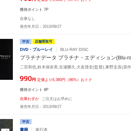
獲得ポイント 7P
在庫なし
発売年月日：2013/09/27
中古
店舗受取可
DVD・ブルーレイ
BLU-RAY DISC
プラチナデータ プラチナ・エディション(Blu-ray 
二宮和也,鈴木保奈美,生瀬勝久,大友啓史(監督),東野圭吾(原作
¥990
円
定価より6,380円（86%）おトク
獲得ポイント 9P
在庫わずか
ご注文はお早めに
発売年月日：2013/09/27
中古
書籍
単行本