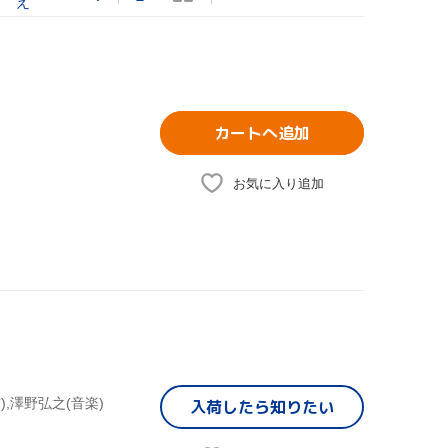
え
カートへ追加
お気に入り追加
),澤野弘之(音楽)
入荷したら
知りたい