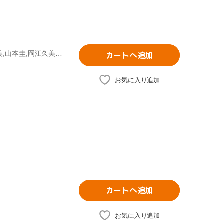
ウィーダ(原作),黒田昌郎(監督),津村まこと,丹下桜,鈴木保奈美,山本圭,岡江久美子,伊集院光
カートへ追加
お気に入り追加
カートへ追加
お気に入り追加