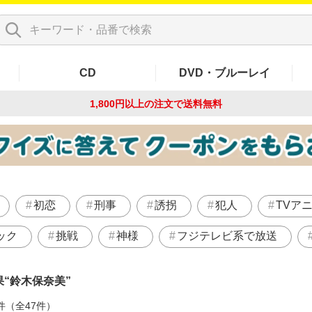
CD
DVD・ブルーレイ
1,800円以上の注文で
送料無料
初恋
刑事
誘拐
犯人
TVア
ック
挑戦
神様
フジテレビ系で放送
果
鈴木保奈美
件（全47件）