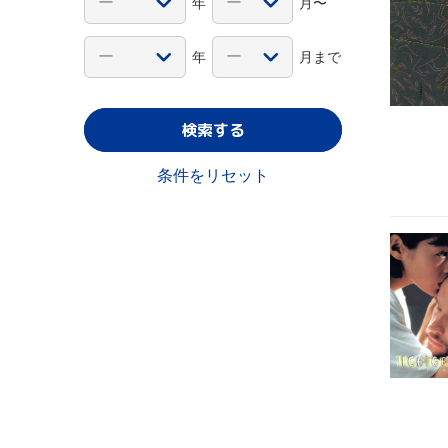
年
月〜
年
月まで
検索する
条件をリセット