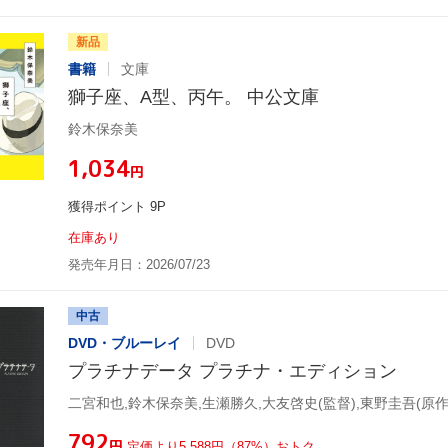
新品
書籍
文庫
獅子座、A型、丙午。 中公文庫
鈴木保奈美
¥1,034
円
獲得ポイント 9P
在庫あり
発売年月日：2026/07/23
中古
DVD・ブルーレイ
DVD
プラチナデータ プラチナ・エディション
二宮和也,鈴木保奈美,生瀬勝久,大友啓史(監督),東野圭吾(原作
¥792
円
定価より5,588円（87%）おトク