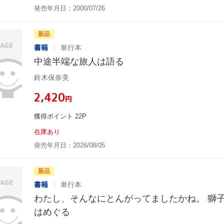
発売年月日：2000/07/26
新品
書籍
単行本
中途半端な旅人は語る
鈴木保奈美
¥2,420
円
獲得ポイント 22P
在庫あり
発売年月日：2026/08/05
新品
書籍
単行本
わたし、そんなにとんがってましたかね。 獅
はめぐる