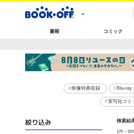
書籍
コミック
映像特典収録
Blu-ray
実写化コミ
絞り込み
検索結
1件～30