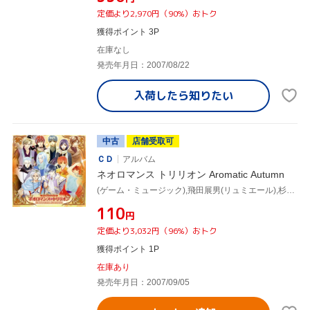
定価より2,970円（90%）おトク
獲得ポイント 3P
在庫なし
発売年月日：2007/08/22
入荷したら
知りたい
中古
店舗受取可
ＣＤ
アルバム
ネオロマンス トリリオン Aromatic Autumn
(ゲーム・ミュージック),飛田展男(リュミエール),杉田智和(フランシス),浪川大輔(ユーイ),森川智之(エルンスト),関智一(平勝真),宮田幸季(彰紋),谷山紀章(月森蓮)
¥110
円
定価より3,032円（96%）おトク
獲得ポイント 1P
在庫あり
発売年月日：2007/09/05