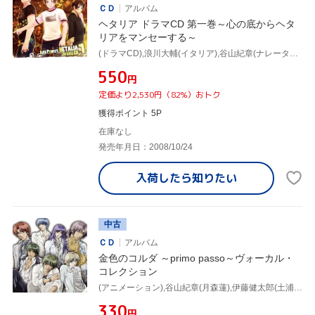
ＣＤ
アルバム
ヘタリア ドラマCD 第一巻～心の底からヘタ
リアをマンセーする～
(ドラマCD),浪川大輔(イタリア),谷山紀章(ナレーター・トニー),安元洋貴(ドイツ),高橋広樹(日本),小西克幸(アメリカ),杉山紀彰(イギリス),小野坂昌也(フランス),高戸靖広(ロシア),笹沼晃(オーストラリア),武内健(リトアニア)
¥550
円
定価より2,530円（82%）おトク
獲得ポイント 5P
在庫なし
発売年月日：2008/10/24
入荷したら
知りたい
中古
ＣＤ
アルバム
金色のコルダ ～primo passo～ヴォーカル・
コレクション
(アニメーション),谷山紀章(月森蓮),伊藤健太郎(土浦梁太郎),福山潤(志水桂一),森田成一(火原和樹),岸尾だいすけ(柚木梓馬),石川英郎(金澤紘人),小西克幸(王崎信武)
¥330
円