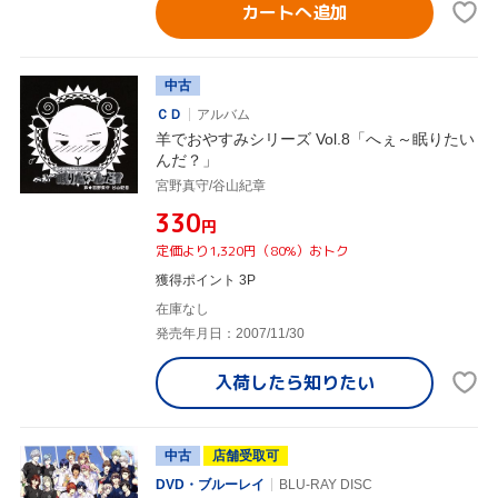
カートへ追加
中古
ＣＤ
アルバム
羊でおやすみシリーズ Vol.8「へぇ～眠りたい
んだ？」
宮野真守/谷山紀章
¥330
円
定価より1,320円（80%）おトク
獲得ポイント 3P
在庫なし
発売年月日：2007/11/30
入荷したら
知りたい
中古
店舗受取可
DVD・ブルーレイ
BLU-RAY DISC