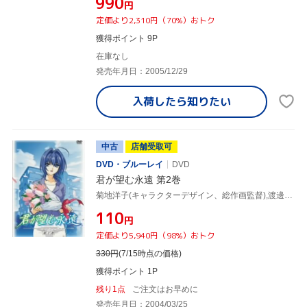
¥990
円
定価より2,310円（70%）おトク
獲得ポイント 9P
在庫なし
発売年月日：2005/12/29
入荷したら
知りたい
中古
店舗受取可
DVD・ブルーレイ
DVD
君が望む永遠 第2巻
菊地洋子(キャラクターデザイン、総作画監督),渡邊哲哉(監督),金巻兼一(シリーズ構成、脚本),高山カツヒコ(脚本),谷山紀章(鳴海孝之),栗林みな実(涼宮遙),石橋朋子(速瀬水月),上原ともみ(涼宮茜)
¥110
円
定価より5,940円（98%）おトク
330
円
(7/15時点の価格)
獲得ポイント 1P
残り1点
ご注文はお早めに
発売年月日：2004/03/25