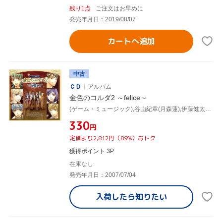
残り1点
ご注文はお早めに
発売年月日：2019/08/07
カートへ追加
中古
ＣＤ
アルバム
金色のコルダ2 ～felice～
(ゲーム・ミュージック),谷山紀章(月森蓮),伊藤健太郎(土浦梁太郎),福山潤(志水桂一),森田成一(火原和樹),岸尾だいすけ(柚木梓馬),宮野真守(加地葵),佐藤朱(冬海笙子)
¥330
円
定価より2,812円（89%）おトク
獲得ポイント 3P
在庫なし
発売年月日：2007/07/04
入荷したら
知りたい