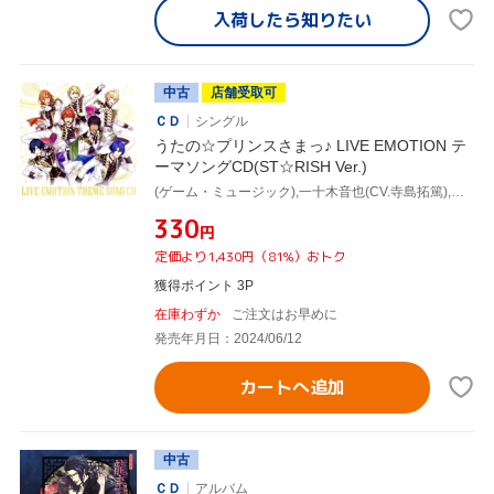
入荷したら
知りたい
中古
店舗受取可
ＣＤ
シングル
うたの☆プリンスさまっ♪ LIVE EMOTION テ
ーマソングCD(ST☆RISH Ver.)
(ゲーム・ミュージック),一十木音也(CV.寺島拓篤),聖川真斗(CV.鈴村健一),四ノ宮那月(CV.谷山紀章),一ノ瀬トキヤ(CV.宮野真守),神宮寺レン(CV.諏訪部順一),来栖翔(CV.下野紘),愛島セシル(CV.鳥海浩輔)
¥330
円
定価より1,430円（81%）おトク
獲得ポイント 3P
在庫わずか
ご注文はお早めに
発売年月日：2024/06/12
カートへ追加
中古
ＣＤ
アルバム