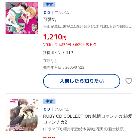
中古
ＣＤ
アルバム
可愛気。
谷山紀章(広末堅二),森川智之(茂木昴成),石川英郎(目白靖),千葉進歩(中野旬次)
¥1,210
円
定価より1,870円（60%）おトク
獲得ポイント 11P
在庫なし
発売年月日：2005/07/22
入荷したら
知りたい
中古
ＣＤ
アルバム
RUBY CD COLLECTION 純情ロマンチカ:純愛
ロマンチカ2
(ドラマCD),櫻井孝宏(鈴木美咲),花田光(藤堂秋彦),谷山紀章(鈴木浩孝)