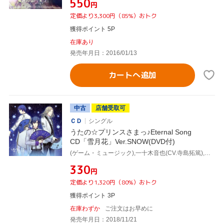
¥550
円
定価より3,300円（85%）おトク
獲得ポイント 5P
在庫あり
発売年月日：2016/01/13
カートへ追加
中古
店舗受取可
ＣＤ
シングル
うたの☆プリンスさまっ♪Eternal Song
CD「雪月花」Ver.SNOW(DVD付)
(ゲーム・ミュージック),一十木音也(CV.寺島拓篤),聖川真斗(CV.鈴村健一),四ノ宮那月(CV.谷山紀章),一ノ瀬トキヤ(CV.宮野真守),神宮寺レン(CV.諏訪部順一),来栖翔(CV.下野紘),愛島セシル(CV.鳥海浩輔)
¥330
円
定価より1,320円（80%）おトク
獲得ポイント 3P
在庫わずか
ご注文はお早めに
発売年月日：2018/11/21