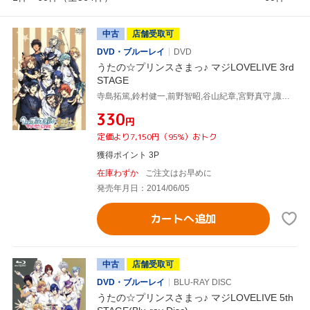
中古
店舗受取可
DVD・ブルーレイ
DVD
うたの☆プリンスさまっ♪ マジLOVELIVE 3rd
STAGE
寺島拓篤,鈴村健一,前野智昭,谷山紀章,宮野真守,諏訪部順一,下野紘,鳥海浩輔,森久保祥太郎,鈴木達央,蒼井翔太
¥330
円
定価より7,150円（95%）おトク
獲得ポイント 3P
在庫わずか
ご注文はお早めに
発売年月日：2014/06/05
カートへ追加
中古
店舗受取可
DVD・ブルーレイ
BLU-RAY DISC
うたの☆プリンスさまっ♪ マジLOVELIVE 5th