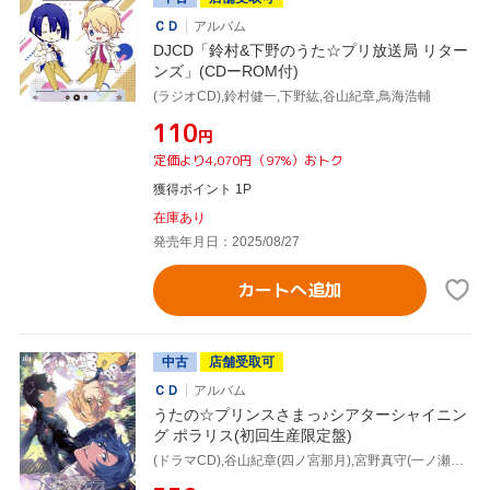
ＣＤ
アルバム
DJCD「鈴村&下野のうた☆プリ放送局 リター
ンズ」(CDーROM付)
(ラジオCD),鈴村健一,下野紘,谷山紀章,鳥海浩輔
¥110
円
定価より4,070円（97%）おトク
獲得ポイント 1P
在庫あり
発売年月日：2025/08/27
カートへ追加
中古
店舗受取可
ＣＤ
アルバム
うたの☆プリンスさまっ♪シアターシャイニン
グ ポラリス(初回生産限定盤)
(ドラマCD),谷山紀章(四ノ宮那月),宮野真守(一ノ瀬トキヤ),鳥海浩輔(愛島セシル)