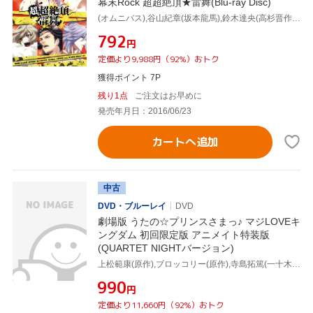
幕末Rock 超超絶頂★雷舞(Blu-ray Disc)
(オムニバス),谷山紀章(坂本龍馬),鈴木達央(高杉晋作),森久保祥太郎(桂小五郎),森川智之(土方歳三),小野賢章(沖田総司),斎賀みつき(徳川慶喜)
¥792
円
定価より9,988円（92%）おトク
獲得ポイント 7P
残り1点
ご注文はお早めに
発売年月日：2016/06/23
カートへ追加
中古
DVD・ブルーレイ
DVD
劇場版 うたの☆プリンスさまっ♪ マジLOVEキ
ングダム 初回限定版 アニメイト特装版
(QUARTET NIGHTバージョン)
上松範康(原作),ブロッコリー(原作),寺島拓篤(一十木音也),鈴村健一(聖川真斗),谷山紀章(四ノ宮那月),吉田丈司(総監督),倉花千夏(キャラクターデザイン原案),Elements Garden(音楽)
¥990
円
定価より11,660円（92%）おトク