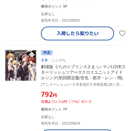
獲得ポイント 3P
在庫なし
発売年月日：2021/08/25
入荷したら
知りたい
中古
ＣＤ
シングル
劇場版 うたの☆プリンスさまっ♪ マジLOVEス
ターリッシュツアーズクロスユニットアイド
ルソング(初回限定盤/音也・那月・レン・翔)
(アニメーション),一十木音也(CV.寺島拓篤),四ノ宮那月(CV.谷山紀章),神宮寺レン(CV.諏訪部順一),来栖翔(CV.下野紘),聖川真斗(CV.鈴村健一),一ノ瀬トキヤ(CV.宮野真守),愛島セシル(CV.鳥海浩輔)
¥792
円
定価より2,728円（77%）おトク
獲得ポイント 7P
在庫なし
発売年月日：2022/08/24