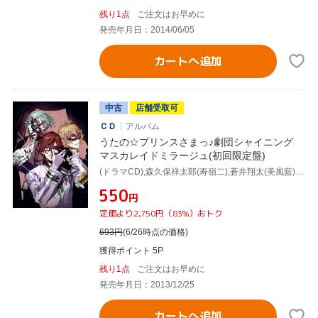
残り1点
ご注文はお早めに
発売年月日：2014/06/05
カートへ追加
中古
店舗受取可
ＣＤ
アルバム
うたの☆プリンスさまっ♪劇団シャイニング
マスカレイドミラージュ(初回限定盤)
(ドラマCD),森久保祥太郎(寿嶺二),蒼井翔太(美風藍),谷山紀章(四ノ宮那月)
¥550
円
定価より2,750円（83%）おトク
693
円
(6/26時点の価格)
獲得ポイント 5P
残り1点
ご注文はお早めに
発売年月日：2013/12/25
カートへ追加