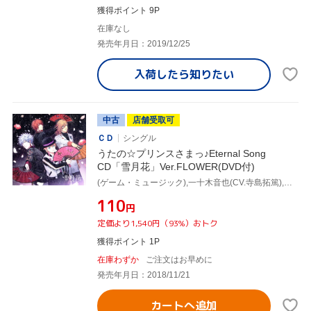
獲得ポイント 9P
在庫なし
発売年月日：2019/12/25
入荷したら
知りたい
中古
店舗受取可
ＣＤ
シングル
うたの☆プリンスさまっ♪Eternal Song
CD「雪月花」Ver.FLOWER(DVD付)
(ゲーム・ミュージック),一十木音也(CV.寺島拓篤),聖川真斗(CV.鈴村健一),四ノ宮那月(CV.谷山紀章),一ノ瀬トキヤ(CV.宮野真守),神宮寺レン(CV.諏訪部順一),来栖翔(CV.下野紘),愛島セシル(CV.鳥海浩輔)
¥110
円
定価より1,540円（93%）おトク
獲得ポイント 1P
在庫わずか
ご注文はお早めに
発売年月日：2018/11/21
カートへ追加