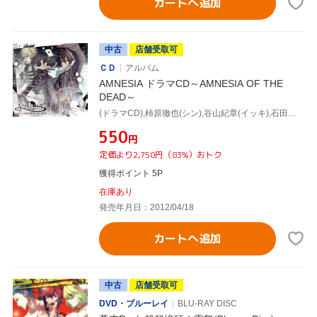
カートへ追加
中古
店舗受取可
ＣＤ
アルバム
AMNESIA ドラマCD～AMNESIA OF THE
DEAD～
(ドラマCD),柿原徹也(シン),谷山紀章(イッキ),石田彰(ケント),日野聡(トーマ),宮田幸季(ウキョウ),吉岡さくら(イッキ様FC 会員 No.4),中嶋ヒロ(イッキ様FC 会員 No.151)
¥550
円
定価より2,750円（83%）おトク
獲得ポイント 5P
在庫あり
発売年月日：2012/04/18
カートへ追加
中古
店舗受取可
DVD・ブルーレイ
BLU-RAY DISC