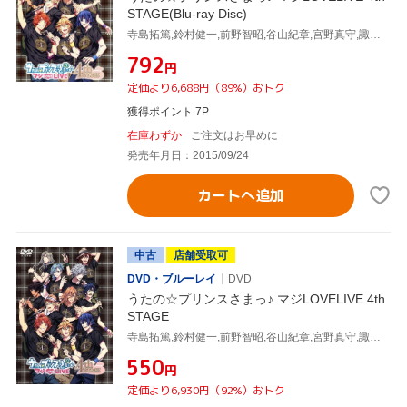
STAGE(Blu-ray Disc)
寺島拓篤,鈴村健一,前野智昭,谷山紀章,宮野真守,諏訪部順一,下野紘,鳥海浩輔,森久保祥太郎,鈴木達央,蒼井翔太
¥792
円
定価より6,688円（89%）おトク
獲得ポイント 7P
在庫わずか
ご注文はお早めに
発売年月日：2015/09/24
カートへ追加
中古
店舗受取可
DVD・ブルーレイ
DVD
うたの☆プリンスさまっ♪ マジLOVELIVE 4th
STAGE
寺島拓篤,鈴村健一,前野智昭,谷山紀章,宮野真守,諏訪部順一,下野紘,鳥海浩輔,森久保祥太郎,鈴木達央,蒼井翔太
¥550
円
定価より6,930円（92%）おトク