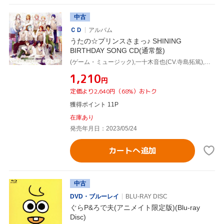
中古
ＣＤ
アルバム
うたの☆プリンスさまっ♪ SHINING
BIRTHDAY SONG CD(通常盤)
(ゲーム・ミュージック),一十木音也(CV.寺島拓篤),聖川真斗(CV.鈴村健一),四ノ宮那月(CV.谷山紀章),一ノ瀬トキヤ(CV.宮野真守),神宮寺レン(CV.諏訪部順一),来栖翔(CV.下野紘),愛島セシル(CV.鳥海浩輔)
¥1,210
円
定価より2,640円（68%）おトク
獲得ポイント 11P
在庫あり
発売年月日：2023/05/24
カートへ追加
中古
DVD・ブルーレイ
BLU-RAY DISC
ぐらP&ろで夫(アニメイト限定版)(Blu-ray
Disc)