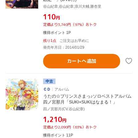
谷山紀章,谷山紀章,浪川大輔,勝杏里
¥110
円
定価より3,740円（97%）おトク
獲得ポイント 1P
残り1点
ご注文はお早めに
発売年月日：2014/01/29
カートへ追加
中古
ＣＤ
アルバム
うたの☆プリンスさまっ♪ソロベストアルバム
四ノ宮那月「SUKI×SUKIはなまる！」
四ノ宮那月(CV.谷山紀章)
¥1,210
円
定価より2,090円（63%）おトク
獲得ポイント 11P