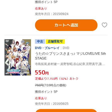
獲得ポイント 5P
在庫あり
発売年月日：2015/09/24
カートへ追加
中古
店舗受取可
DVD・ブルーレイ
DVD
うたの☆プリンスさまっ♪ マジLOVELIVE 5th
STAGE
寺島拓篤,鈴村健一,前野智昭,谷山紀章,宮野真守,諏訪部順一,下野紘,鳥海浩輔,森久保祥太郎,鈴木達央,蒼井翔太
¥550
円
定価より7,150円（92%）おトク
792
円
(7/16時点の価格)
獲得ポイント 5P
在庫あり
発売年月日：2016/08/25