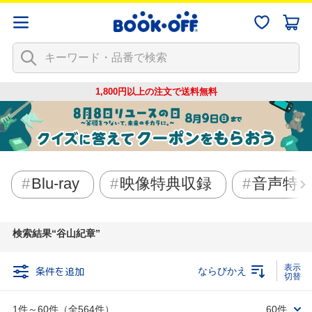
1,800円以上の注文で
送料無料
Blu-ray
映像特典収録
音声特
検索結果
谷山紀章
条件を追加
ならびかえ
1件～60件（全564件）
60件