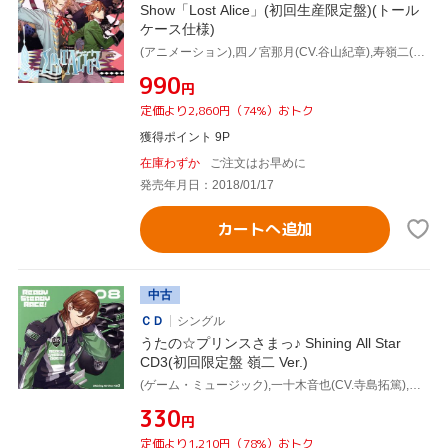
Show「Lost Alice」(初回生産限定盤)(トール
ケース仕様)
(アニメーション),四ノ宮那月(CV.谷山紀章),寿嶺二(CV.森久保祥太郎),聖川真斗(CV.鈴村健一),黒崎蘭丸(CV.鈴木達央)
¥990
円
定価より2,860円（74%）おトク
獲得ポイント 9P
在庫わずか
ご注文はお早めに
発売年月日：2018/01/17
カートへ追加
中古
ＣＤ
シングル
うたの☆プリンスさまっ♪ Shining All Star
CD3(初回限定盤 嶺二 Ver.)
(ゲーム・ミュージック),一十木音也(CV.寺島拓篤),聖川真斗(CV.鈴村健一),四ノ宮那月(CV.谷山紀章),一ノ瀬トキヤ(CV.宮野真守),神宮寺レン(CV.諏訪部順一),来栖翔(CV.下野紘),愛島セシル(CV.鳥海浩輔)
¥330
円
定価より1,210円（78%）おトク