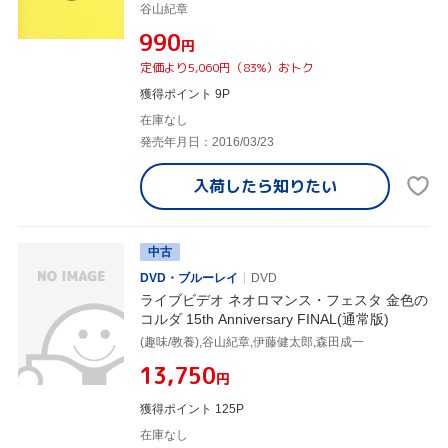
谷山紀章
¥990
円
定価より5,060円（83%）おトク
獲得ポイント 9P
在庫なし
発売年月日：2016/03/23
入荷したら
知りたい
中古
DVD・ブルーレイ
DVD
ライブビデオ ネオロマンス・フェスタ 金色の
コルダ 15th Anniversary FINAL(通常版)
(趣味/教養),谷山紀章,伊藤健太郎,森田成一
¥13,750
円
獲得ポイント 125P
在庫なし