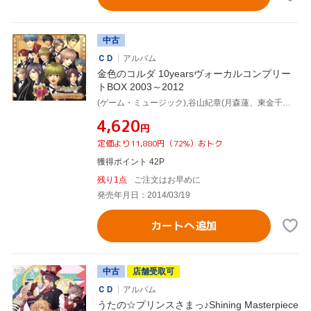
中古
ＣＤ
アルバム
金色のコルダ 10yearsヴォーカルコンプリー
トBOX 2003～2012
(ゲーム・ミュージック),谷山紀章(月森蓮、東金千秋),伊藤健太郎(土浦梁太郎、八木沢雪広),福山潤(志水桂一、如月響也),森田成一(火原和樹、火積司郎),岸尾だいすけ(柚木梓馬、水嶋新),宮野真守(加地葵、天宮静),日野聡(衛藤桐也、冥加玲士)
¥4,620
円
定価より11,880円（72%）おトク
獲得ポイント 42P
残り1点
ご注文はお早めに
発売年月日：2014/03/19
カートへ追加
中古
店舗受取可
ＣＤ
アルバム
うたの☆プリンスさまっ♪Shining Masterpiece