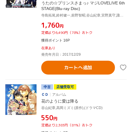
うたの☆プリンスさまっ♪ マジLOVELIVE 6th
STAGE(Blu-ray Disc)
寺島拓篤,鈴村健一,前野智昭,谷山紀章,宮野真守,諏訪部順一,下野紘,鳥海浩輔,森久保祥太郎,鈴木達央,蒼井翔太
¥1,760
円
定価より6,490円（78%）おトク
獲得ポイント 16P
在庫あり
発売年月日：2017/12/29
カートへ追加
中古
店舗受取可
ＣＤ
アルバム
花のように愛は降る
谷山紀章,高岡ミズミ(原作),(ドラマCD)
¥550
円
定価より2,383円（81%）おトク