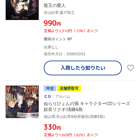
龍王の愛人
谷山紀章,森川智之
¥990
円
定価より2,310円（70%）おトク
獲得ポイント 9P
在庫なし
発売年月日：2008/10/31
入荷したら
知りたい
中古
店舗受取可
ＣＤ
アルバム
ぬらりひょんの孫 キャラクターCDシリーズ
奴良リクオ/清継&島
福山潤,谷山紀章&柿原徹也(清継&島)
¥330
円
定価より1,608円（82%）おトク