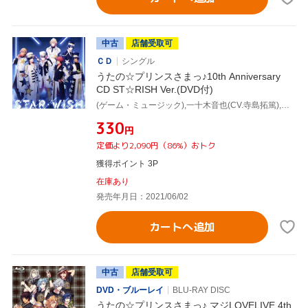
中古
店舗受取可
ＣＤ
シングル
うたの☆プリンスさまっ♪10th Anniversary
CD ST☆RISH Ver.(DVD付)
(ゲーム・ミュージック),一十木音也(CV.寺島拓篤),聖川真斗(CV.鈴村健一),四ノ宮那月(CV.谷山紀章),一ノ瀬トキヤ(CV.宮野真守),神宮寺レン(CV.諏訪部順一),来栖翔(CV.下野紘),愛島セシル(CV.鳥海浩輔)
¥330
円
定価より2,090円（86%）おトク
獲得ポイント 3P
在庫あり
発売年月日：2021/06/02
カートへ追加
中古
店舗受取可
DVD・ブルーレイ
BLU-RAY DISC
うたの☆プリンスさまっ♪ マジLOVELIVE 4th