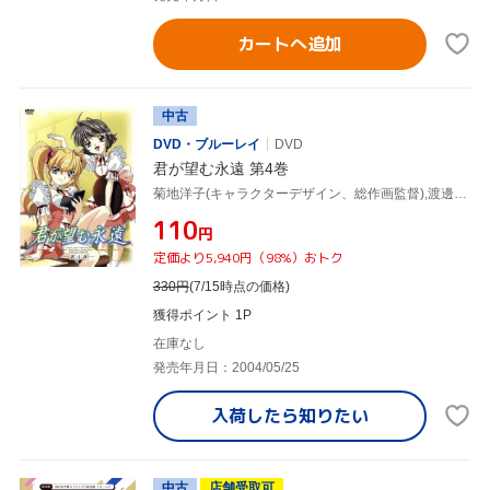
カートへ追加
中古
DVD・ブルーレイ
DVD
君が望む永遠 第4巻
菊地洋子(キャラクターデザイン、総作画監督),渡邊哲哉(監督),金巻兼一(シリーズ構成、脚本),高山カツヒコ(脚本),谷山紀章(鳴海孝之),栗林みな実(涼宮遙),石橋朋子(速瀬水月),上原ともみ(涼宮茜)
¥110
円
定価より5,940円（98%）おトク
330
円
(7/15時点の価格)
獲得ポイント 1P
在庫なし
発売年月日：2004/05/25
入荷したら
知りたい
中古
店舗受取可