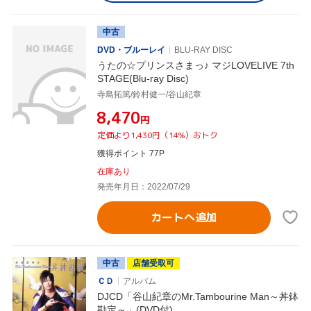
中古
DVD・ブルーレイ
BLU-RAY DISC
うたの☆プリンスさまっ♪ マジLOVELIVE 7th
STAGE(Blu-ray Disc)
寺島拓篤/鈴村健一/谷山紀章
¥8,470
円
定価より1,430円（14%）おトク
獲得ポイント 77P
在庫あり
発売年月日：2022/07/29
カートへ追加
中古
店舗受取可
ＣＤ
アルバム
DJCD「谷山紀章のMr.Tambourine Man～丼鉢
勘定～」(DVD付)