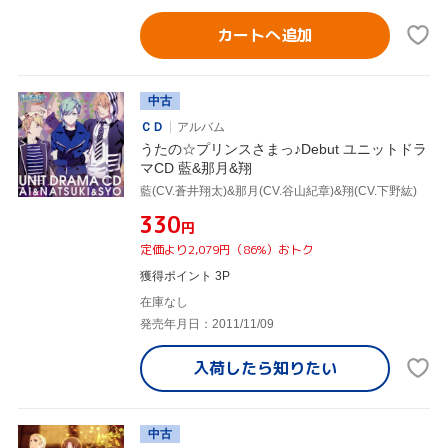
カートへ追加
中古
ＣＤ
アルバム
うたの☆プリンスさまっ♪Debut ユニットドラ
マCD 藍&那月&翔
藍(CV.蒼井翔太)&那月(CV.谷山紀章)&翔(CV.下野紘)
¥330
円
定価より2,079円（86%）おトク
獲得ポイント 3P
在庫なし
発売年月日：2011/11/09
入荷したら
知りたい
中古