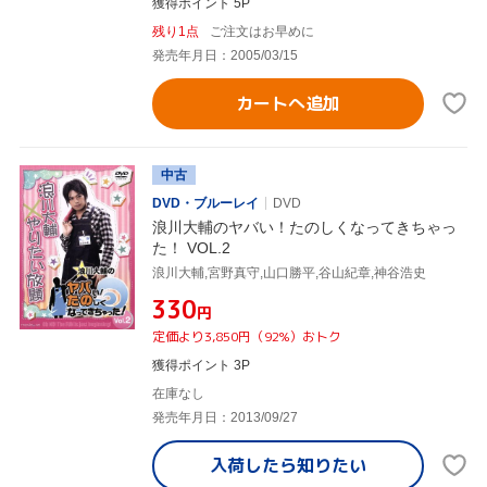
獲得ポイント 5P
残り1点
ご注文はお早めに
発売年月日：2005/03/15
カートへ追加
中古
DVD・ブルーレイ
DVD
浪川大輔のヤバい！たのしくなってきちゃっ
た！ VOL.2
浪川大輔,宮野真守,山口勝平,谷山紀章,神谷浩史
¥330
円
定価より3,850円（92%）おトク
獲得ポイント 3P
在庫なし
発売年月日：2013/09/27
入荷したら
知りたい