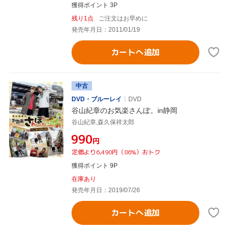
獲得ポイント 3P
残り1点
ご注文はお早めに
発売年月日：2011/01/19
カートへ追加
中古
DVD・ブルーレイ
DVD
谷山紀章のお気楽さんぽ。in静岡
谷山紀章,森久保祥太郎
¥990
円
定価より6,490円（86%）おトク
獲得ポイント 9P
在庫あり
発売年月日：2019/07/26
カートへ追加