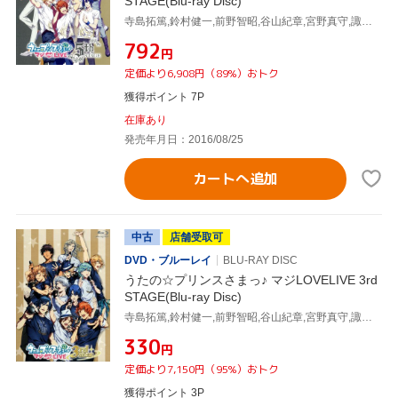
STAGE(Blu-ray Disc)
寺島拓篤,鈴村健一,前野智昭,谷山紀章,宮野真守,諏訪部順一,下野紘,鳥海浩輔,森久保祥太郎,鈴木達央,蒼井翔太
¥792
円
定価より6,908円（89%）おトク
獲得ポイント 7P
在庫あり
発売年月日：2016/08/25
カートへ追加
中古
店舗受取可
DVD・ブルーレイ
BLU-RAY DISC
うたの☆プリンスさまっ♪ マジLOVELIVE 3rd
STAGE(Blu-ray Disc)
寺島拓篤,鈴村健一,前野智昭,谷山紀章,宮野真守,諏訪部順一,下野紘,鳥海浩輔,森久保祥太郎,鈴木達央,蒼井翔太
¥330
円
定価より7,150円（95%）おトク
獲得ポイント 3P