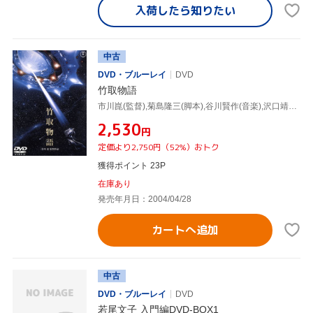
入荷したら
知りたい
中古
DVD・ブルーレイ
DVD
竹取物語
市川崑(監督),菊島隆三(脚本),谷川賢作(音楽),沢口靖子,三船敏郎,若尾文子,中井貴一,石坂浩二
¥2,530
円
定価より2,750円（52%）おトク
獲得ポイント 23P
在庫あり
発売年月日：2004/04/28
カートへ追加
中古
DVD・ブルーレイ
DVD
若尾文子 入門編DVD-BOX1