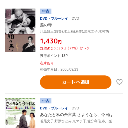
中古
DVD・ブルーレイ
DVD
雁の寺
川島雄三(監督),水上勉(原作),若尾文子,木村功
¥1,430
円
定価より3,520円（71%）おトク
獲得ポイント 13P
在庫あり
発売年月日：2005/09/23
カートへ追加
中古
DVD・ブルーレイ
DVD
あなたと私の合言葉 さようなら、今日は
若尾文子,野添ひとみ,京マチ子,佐分利信,市川崑