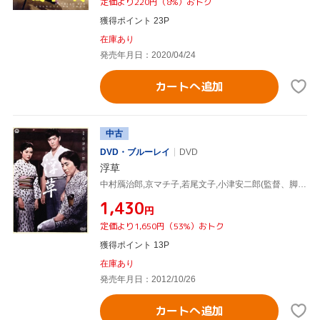
定価より220円（8%）おトク
獲得ポイント 23P
在庫あり
発売年月日：2020/04/24
カートへ追加
中古
DVD・ブルーレイ
DVD
浮草
中村鴈治郎,京マチ子,若尾文子,小津安二郎(監督、脚本)
¥1,430
円
定価より1,650円（53%）おトク
獲得ポイント 13P
在庫あり
発売年月日：2012/10/26
カートへ追加