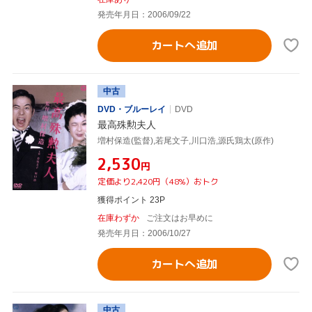
発売年月日：2006/09/22
カートへ追加
中古
DVD・ブルーレイ
DVD
最高殊勲夫人
増村保造(監督),若尾文子,川口浩,源氏鶏太(原作)
¥2,530
円
定価より2,420円（48%）おトク
獲得ポイント 23P
在庫わずか
ご注文はお早めに
発売年月日：2006/10/27
カートへ追加
中古