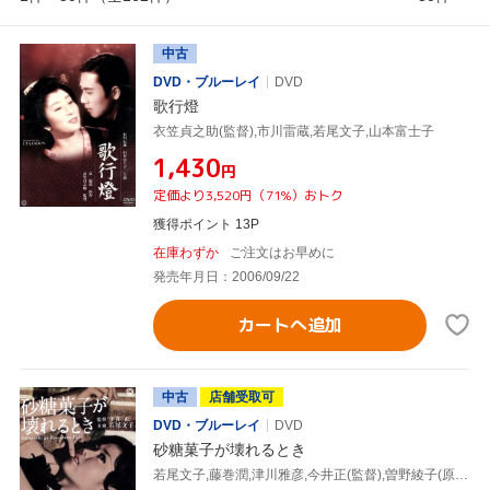
中古
DVD・ブルーレイ
DVD
歌行燈
衣笠貞之助(監督),市川雷蔵,若尾文子,山本富士子
¥1,430
円
定価より3,520円（71%）おトク
獲得ポイント 13P
在庫わずか
ご注文はお早めに
発売年月日：2006/09/22
カートへ追加
中古
店舗受取可
DVD・ブルーレイ
DVD
砂糖菓子が壊れるとき
若尾文子,藤巻潤,津川雅彦,今井正(監督),曽野綾子(原作)