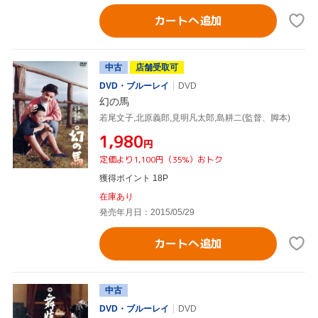
カートへ追加
中古
店舗受取可
DVD・ブルーレイ
DVD
幻の馬
若尾文子,北原義郎,見明凡太郎,島耕二(監督、脚本)
¥1,980
円
定価より1,100円（35%）おトク
獲得ポイント 18P
在庫あり
発売年月日：2015/05/29
カートへ追加
中古
DVD・ブルーレイ
DVD