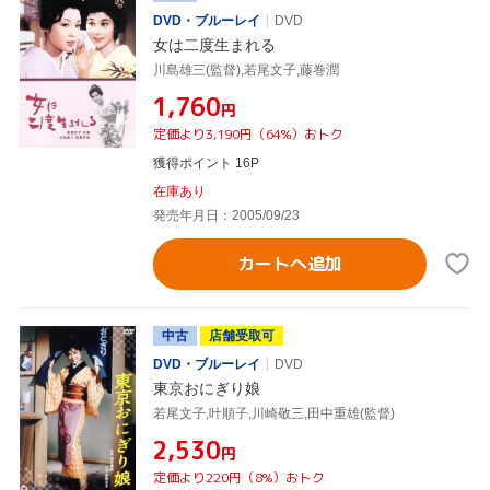
DVD・ブルーレイ
DVD
女は二度生まれる
川島雄三(監督),若尾文子,藤巻潤
¥1,760
円
定価より3,190円（64%）おトク
獲得ポイント 16P
在庫あり
発売年月日：2005/09/23
カートへ追加
中古
店舗受取可
DVD・ブルーレイ
DVD
東京おにぎり娘
若尾文子,叶順子,川崎敬三,田中重雄(監督)
¥2,530
円
定価より220円（8%）おトク