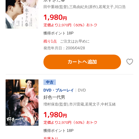
田中重雄(監督),三島由紀夫(原作),若尾文子,川口浩
¥1,980
円
定価より2,970円（60%）おトク
獲得ポイント 18P
残り1点
ご注文はお早めに
発売年月日：2006/04/28
カートへ追加
中古
DVD・ブルーレイ
DVD
好色一代男
増村保造(監督),市川雷蔵,若尾文子,中村玉緒
¥1,980
円
定価より2,970円（60%）おトク
獲得ポイント 18P
在庫あり