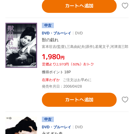
カートへ追加
中古
DVD・ブルーレイ
DVD
獣の戯れ
富本壮吉(監督),三島由紀夫(原作),若尾文子,河津清三郎
¥1,980
円
定価より2,970円（60%）おトク
獲得ポイント 18P
在庫わずか
ご注文はお早めに
発売年月日：2006/04/28
カートへ追加
中古
DVD・ブルーレイ
DVD
永すぎた春