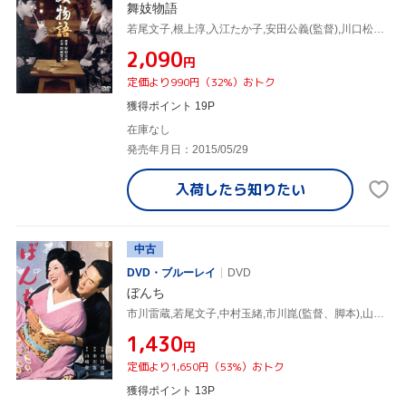
舞妓物語
若尾文子,根上淳,入江たか子,安田公義(監督),川口松太郎(原作)
¥2,090
円
定価より990円（32%）おトク
獲得ポイント 19P
在庫なし
発売年月日：2015/05/29
入荷したら
知りたい
中古
DVD・ブルーレイ
DVD
ぼんち
市川雷蔵,若尾文子,中村玉緒,市川崑(監督、脚本),山崎豊子(原作),芥川也寸志(音楽)
¥1,430
円
定価より1,650円（53%）おトク
獲得ポイント 13P