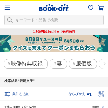
1,800円以上の注文で
送料無料
映像特典収録
妻
廉価版
検索結果
若尾文子
条件を追加
ならびかえ
1件～30件（全162件）
30件