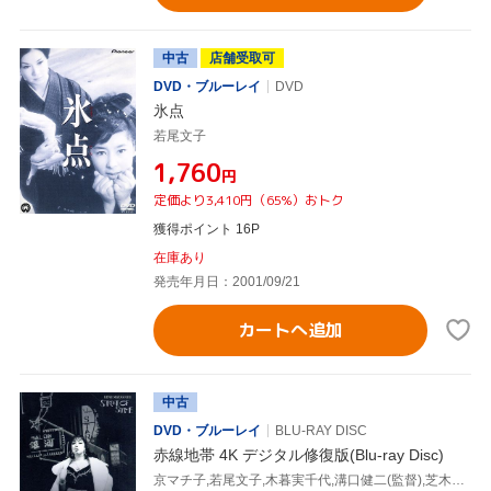
中古
店舗受取可
DVD・ブルーレイ
DVD
氷点
若尾文子
¥1,760
円
定価より3,410円（65%）おトク
獲得ポイント 16P
在庫あり
発売年月日：2001/09/21
カートへ追加
中古
DVD・ブルーレイ
BLU-RAY DISC
赤線地帯 4K デジタル修復版(Blu-ray Disc)
京マチ子,若尾文子,木暮実千代,溝口健二(監督),芝木好子(原作)