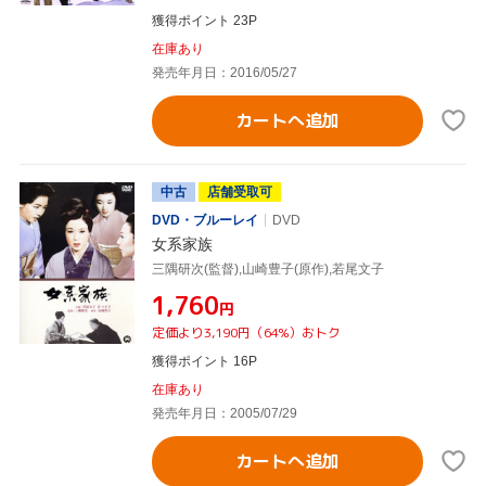
獲得ポイント 23P
在庫あり
発売年月日：2016/05/27
カートへ追加
中古
店舗受取可
DVD・ブルーレイ
DVD
女系家族
三隅研次(監督),山崎豊子(原作),若尾文子
¥1,760
円
定価より3,190円（64%）おトク
獲得ポイント 16P
在庫あり
発売年月日：2005/07/29
カートへ追加