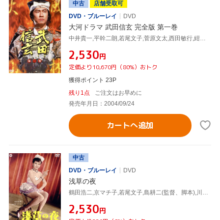
中古
店舗受取可
DVD・ブルーレイ
DVD
大河ドラマ 武田信玄 完全版 第一巻
中井貴一,平幹二朗,若尾文子,菅原文太,西田敏行,紺野美沙子,新田次郎(原作),田向正健(脚本)
¥2,530
円
定価より10,670円（80%）おトク
獲得ポイント 23P
残り1点
ご注文はお早めに
発売年月日：2004/09/24
カートへ追加
中古
DVD・ブルーレイ
DVD
浅草の夜
鶴田浩二,京マチ子,若尾文子,島耕二(監督、脚本),川口松太郎(原作),大森盛太郎(音楽)
¥2,530
円