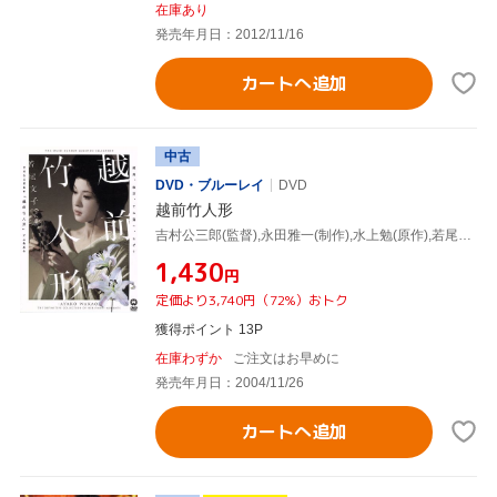
在庫あり
発売年月日：2012/11/16
カートへ追加
中古
DVD・ブルーレイ
DVD
越前竹人形
吉村公三郎(監督),永田雅一(制作),水上勉(原作),若尾文子(玉枝),山下洵一郎(喜助),中村玉緒(お光),中村鴈治郎[二代目](船頭),殿山泰司(善海和尚)
¥1,430
円
定価より3,740円（72%）おトク
獲得ポイント 13P
在庫わずか
ご注文はお早めに
発売年月日：2004/11/26
カートへ追加