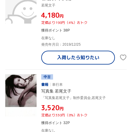
若尾文子
¥4,180
円
定価より198円（4%）おトク
獲得ポイント 38P
在庫なし
発売年月日：2019/12/25
入荷したら
知りたい
中古
書籍
単行本
写真集 若尾文子
「写真集若尾文子」制作委員会,若尾文子
¥3,520
円
定価より330円（8%）おトク
獲得ポイント 32P
在庫なし