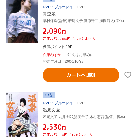
DVD・ブルーレイ
DVD
青空娘
増村保造(監督),若尾文子,菅原謙二,源氏鶏太(原作)
¥2,090
円
定価より2,860円（57%）おトク
獲得ポイント 19P
在庫わずか
ご注文はお早めに
発売年月日：2006/10/27
カートへ追加
中古
DVD・ブルーレイ
DVD
温泉女医
若尾文子,丸井太郎,姿美千子,木村恵吾(監督、脚本)
¥2,530
円
定価より550円（17%）おトク