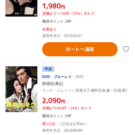
¥1,980
円
定価より1,100円（35%）おトク
獲得ポイント 18P
在庫あり
発売年月日：2015/02/27
カートへ追加
中古
DVD・ブルーレイ
DVD
鉄砲伝来記
リック・ジェイソン,若尾文子,藤村志保,森一生(監督)
¥2,090
円
定価より660円（24%）おトク
獲得ポイント 19P
残り1点
ご注文はお早めに
発売年月日：2018/06/29