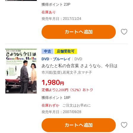
獲得ポイント 23P
在庫あり
発売年月日：2017/11/24
カートへ追加
中古
店舗受取可
DVD・ブルーレイ
DVD
あなたと私の合言葉 さようなら、今日は
市川崑(監督),若尾文子,京マチ子
¥1,980
円
定価より2,200円（52%）おトク
獲得ポイント 18P
在庫わずか
ご注文はお早めに
発売年月日：2007/09/28
カートへ追加