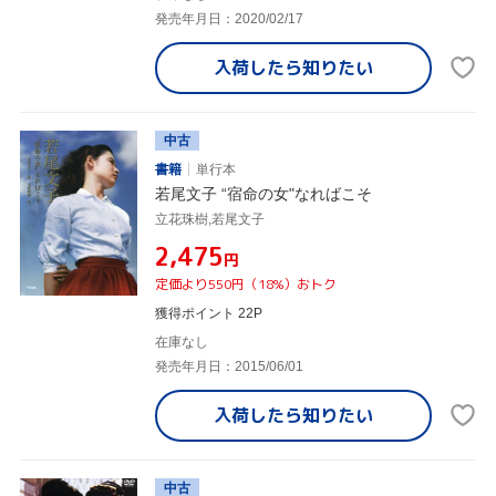
発売年月日：2020/02/17
入荷したら
知りたい
中古
書籍
単行本
若尾文子 “宿命の女"なればこそ
立花珠樹,若尾文子
¥2,475
円
定価より550円（18%）おトク
獲得ポイント 22P
在庫なし
発売年月日：2015/06/01
入荷したら
知りたい
中古