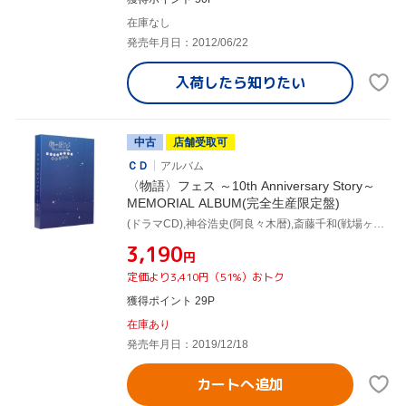
在庫なし
発売年月日：2012/06/22
入荷したら
知りたい
中古
店舗受取可
ＣＤ
アルバム
〈物語〉フェス ～10th Anniversary Story～
MEMORIAL ALBUM(完全生産限定盤)
(ドラマCD),神谷浩史(阿良々木暦),斎藤千和(戦場ヶ原ひたぎ),加藤英美里(八九寺真宵),花澤香菜(千石撫子),堀江由衣(羽川翼),喜多村英梨(阿良々木火憐),井口裕香(阿良々木月火)
¥3,190
円
定価より3,410円（51%）おトク
獲得ポイント 29P
在庫あり
発売年月日：2019/12/18
カートへ追加