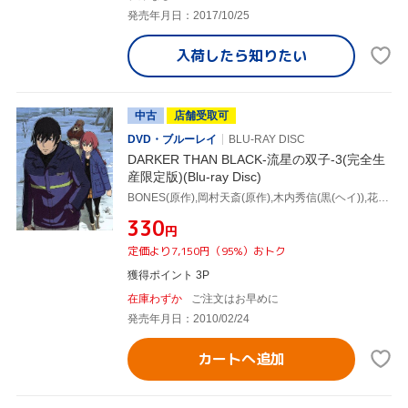
発売年月日：2017/10/25
入荷したら
知りたい
中古
店舗受取可
DVD・ブルーレイ
BLU-RAY DISC
DARKER THAN BLACK-流星の双子-3(完全生
産限定版)(Blu-ray Disc)
BONES(原作),岡村天斎(原作),木内秀信(黒(ヘイ)),花澤香菜(蘇芳),小森高博(キャラクターデザイン、総作画監督),石井妥師(音楽)
¥330
円
定価より7,150円（95%）おトク
獲得ポイント 3P
在庫わずか
ご注文はお早めに
発売年月日：2010/02/24
カートへ追加