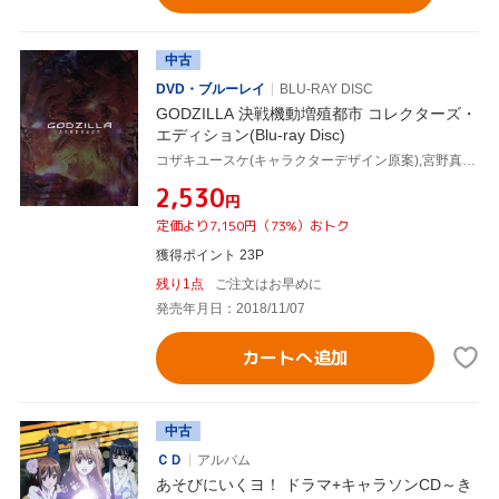
中古
DVD・ブルーレイ
BLU-RAY DISC
GODZILLA 決戦機動増殖都市 コレクターズ・
エディション(Blu-ray Disc)
コザキユースケ(キャラクターデザイン原案),宮野真守,櫻井孝宏,花澤香菜,静野孔文(監督),瀬下寛之(監督),森山佑樹(CGキャラクターデザイン),服部隆之(音楽)
¥2,530
円
定価より7,150円（73%）おトク
獲得ポイント 23P
残り1点
ご注文はお早めに
発売年月日：2018/11/07
カートへ追加
中古
ＣＤ
アルバム
あそびにいくヨ！ ドラマ+キャラソンCD～き