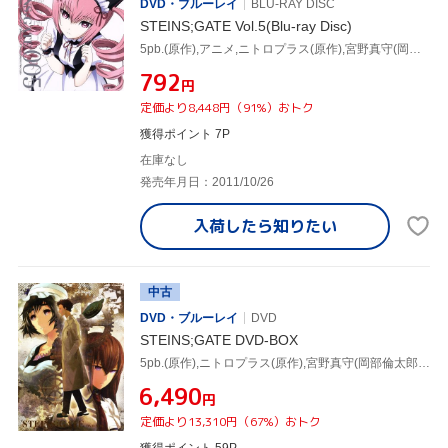
DVD・ブルーレイ
BLU-RAY DISC
STEINS;GATE Vol.5(Blu-ray Disc)
5pb.(原作),アニメ,ニトロプラス(原作),宮野真守(岡部倫太郎),今井麻美(牧瀬紅莉栖),花澤香菜(椎名まゆり),坂井久太(キャラクターデザイン、総作画監督)
¥792
円
定価より8,448円（91%）おトク
獲得ポイント 7P
在庫なし
発売年月日：2011/10/26
入荷したら
知りたい
中古
DVD・ブルーレイ
DVD
STEINS;GATE DVD-BOX
5pb.(原作),ニトロプラス(原作),宮野真守(岡部倫太郎),今井麻美(牧瀬紅莉栖),花澤香菜(椎名まゆり),坂井久太(キャラクターデザイン、総作画監督)
¥6,490
円
定価より13,310円（67%）おトク
獲得ポイント 59P