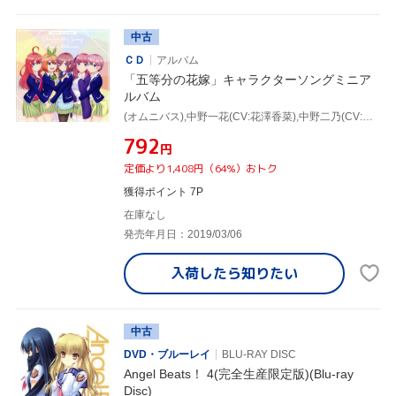
中古
ＣＤ
アルバム
「五等分の花嫁」キャラクターソングミニア
ルバム
(オムニバス),中野一花(CV:花澤香菜),中野二乃(CV:竹達彩奈),中野三玖(CV:伊藤美来),中野四葉(CV:佐倉綾音),中野五月(CV:水瀬いのり)
¥792
円
定価より1,408円（64%）おトク
獲得ポイント 7P
在庫なし
発売年月日：2019/03/06
入荷したら
知りたい
中古
DVD・ブルーレイ
BLU-RAY DISC
Angel Beats！ 4(完全生産限定版)(Blu-ray
Disc)