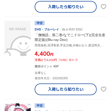
入荷したら
知りたい
中古
DVD・ブルーレイ
BLU-RAY DISC
「撫物語」第二巻/なでこドロー(下)(完全生産
限定版)(Blu-ray Disc)
西尾維新,花澤香菜,早見沙織,水橋かおり,渡辺明夫,神前暁,,
¥4,400
円
定価より4,400円（50%）おトク
獲得ポイント 40P
在庫なし
発売年月日：2025/02/05
入荷したら
知りたい
中古