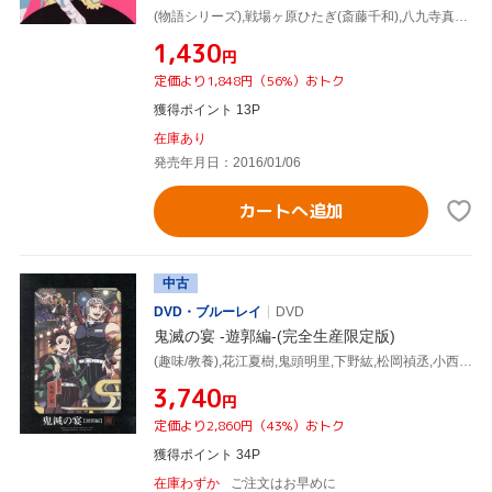
(物語シリーズ),戦場ヶ原ひたぎ(斎藤千和),八九寺真宵(加藤英美里),神原駿河(沢城みゆき),千石撫子(花澤香菜),羽川翼(堀江由衣),春奈るな,河野マリナ
¥1,430
円
定価より1,848円（56%）おトク
獲得ポイント 13P
在庫あり
発売年月日：2016/01/06
カートへ追加
中古
DVD・ブルーレイ
DVD
鬼滅の宴 -遊郭編-(完全生産限定版)
(趣味/教養),花江夏樹,鬼頭明里,下野紘,松岡禎丞,小西克幸,河西健吾,花澤香菜
¥3,740
円
定価より2,860円（43%）おトク
獲得ポイント 34P
在庫わずか
ご注文はお早めに