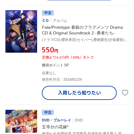
中古
ＣＤ
アルバム
Fate/Prototype 蒼銀のフラグメンツ Drama
CD & Original Soundtrack 2 -勇者たち-
(ドラマCD),櫻井孝宏(セイバー),豊崎愛生(沙条愛歌),花澤香菜(沙条綾香),鶴岡聡(アーチャー),能登麻美子(ランサー),子安武人(ライダー),三木眞一郎(キャスター)
¥550
円
定価より4,070円（88%）おトク
獲得ポイント 5P
在庫なし
発売年月日：2018/01/24
入荷したら
知りたい
中古
DVD・ブルーレイ
DVD
五等分の花嫁*
春場ねぎ,松岡禎丞,花澤香菜,竹達彩奈,勝又聖人,田渕夏海,櫻井美希,中村巴奈重