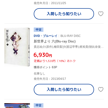
発売年月日：2011/11/25
入荷したら
知りたい
中古
DVD・ブルーレイ
BLU-RAY DISC
新世界より 六(Blu-ray Disc)
貴志祐介(原作),種田梨沙(渡辺早季),梶裕貴(朝比奈覚),花澤香菜(秋月真理亜),久保田誓(メインキャラクターデザイン),小森茂生(音楽)
¥6,930
円
定価より1,320円（16%）おトク
獲得ポイント 63P
在庫なし
発売年月日：2013/04/17
入荷したら
知りたい
中古