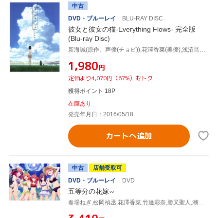
中古
DVD・ブルーレイ
BLU-RAY DISC
彼女と彼女の猫-Everything Flows- 完全版
(Blu-ray Disc)
新海誠(原作、声優(チョビ)),花澤香菜(美優),浅沼晋太郎(ダル),矢作紗友里(知歌),海島千本(キャラクターデザイン、総作画監督)
¥1,980
円
定価より4,070円（67%）おトク
獲得ポイント 18P
在庫あり
発売年月日：2016/05/18
カートへ追加
中古
店舗受取可
DVD・ブルーレイ
DVD
五等分の花嫁∽
春場ねぎ,松岡禎丞,花澤香菜,竹達彩奈,勝又聖人,潮月一也,中村巴奈重,櫻井美希