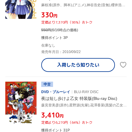
麻枝准(原作、脚本),(アニメ),神谷浩史(音無),櫻井浩美(ゆり),花澤香菜(天使),平田雄三(キャラクターデザイン、総作画監督),ANANT-GARDE EYES(音楽)
¥330
円
定価より7,370円（95%）おトク
550
円
(6/16時点の価格)
獲得ポイント 3P
在庫なし
発売年月日：2010/09/22
入荷したら
知りたい
中古
DVD・ブルーレイ
BLU-RAY DISC
夜は短し歩けよ乙女 特装版(Blu-ray Disc)
森見登美彦(原作),星野源(先輩),花澤香菜(黒髪の乙女),神谷浩史(学園祭事務局長),大島ミチル(音楽)
¥3,410
円
定価より6,270円（64%）おトク
獲得ポイント 31P