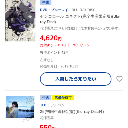
中古
DVD・ブルーレイ
BLU-RAY DISC
センコロール コネクト(完全生産限定版)(Blu-
ray Disc)
花澤香菜(ユキ),下野紘(テツ),木村良平(シュウ),宇木敦哉(監督、脚本、作画),ryo(音楽)
¥4,620
円
定価より5,830円（55%）おトク
獲得ポイント 42P
在庫なし
発売年月日：2019/10/23
入荷したら
知りたい
中古
店舗受取可
ＣＤ
アルバム
25(初回生産限定盤)(Blu-ray Disc付)
花澤香菜
¥550