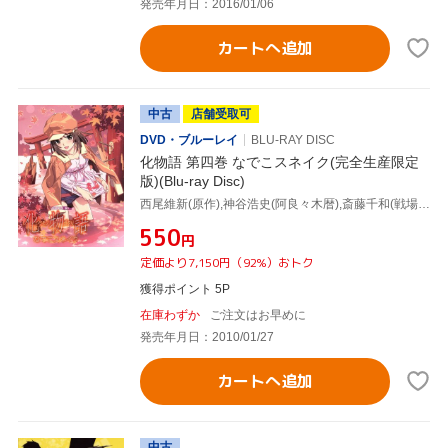
発売年月日：2016/01/06
カートへ追加
中古
店舗受取可
DVD・ブルーレイ
BLU-RAY DISC
化物語 第四巻 なでこスネイク(完全生産限定
版)(Blu-ray Disc)
西尾維新(原作),神谷浩史(阿良々木暦),斎藤千和(戦場ヶ原ひたぎ),花澤香菜(千石撫子),渡辺明夫(キャラクターデザイン、総作画監督),神前暁(音楽)
¥550
円
定価より7,150円（92%）おトク
獲得ポイント 5P
在庫わずか
ご注文はお早めに
発売年月日：2010/01/27
カートへ追加
中古