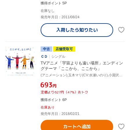
獲得ポイント 5P
在庫なし
発売年月日：2011/08/24
入荷したら
知りたい
中古
店舗受取可
ＣＤ
シングル
TVアニメ「宇宙よりも遠い場所」エンディン
グテーマ「ここから、ここから」
(アニメーション),玉木マリ(CV:水瀬いのり),小淵沢報瀬(CV:花澤香菜),三宅日向(CV:井口裕香),白石結月(CV:早見沙織)
¥693
円
定価より627円（47%）おトク
獲得ポイント 6P
在庫あり
発売年月日：2018/02/21
カートへ追加