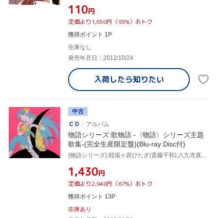
¥110
円
定価より1,650円（93%）おトク
獲得ポイント 1P
在庫なし
発売年月日：2012/10/24
入荷したら
知りたい
中古
ＣＤ
アルバム
物語シリーズ:歌物語 -〈物語〉シリーズ主題
歌集-(完全生産限定盤)(Blu-ray Disc付)
(物語シリーズ),戦場ヶ原ひたぎ(斎藤千和),八九寺真宵(加藤英美里),神原駿河(沢城みゆき),千石撫子(花澤香菜),羽川翼(堀江由衣),春奈るな,河野マリナ
¥1,430
円
定価より2,948円（67%）おトク
獲得ポイント 13P
在庫あり