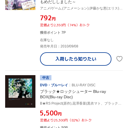
もめだししました～
アニメ/ゲーム,(アニメーション),伊藤かな恵(エリス),花澤香菜(双葉アオイ),戸松遥(金武城真奈美),田村睦心(嘉和騎央),平田宏美(糸嘉州マキ),高垣彩陽(ナレーション、いちか)
¥792
円
定価より2,350円（74%）おトク
獲得ポイント 7P
在庫なし
発売年月日：2010/09/08
入荷したら
知りたい
中古
DVD・ブルーレイ
BLU-RAY DISC
ブラック★ロックシューター Blu-ray
BOX(Blu-ray Disc)
B★RS Project(原作),花澤香菜(黒衣マト、ブラック★ロックシューター),沢城みゆき(小鳥遊ヨミ、デッドマスター),阿澄佳奈(神足ユウ、ストレングス),芳垣祐介(総作画監督、キャラクターデザイン),森英治(音楽(劇伴))
¥5,500
円
定価より25,300円（82%）おトク
獲得ポイント 50P