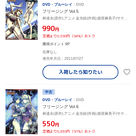
DVD・ブルーレイ
DVD
フリージング Vol.5
林達永(原作),アニメ,金光鉉(作画),能登麻美子(サテライザー),花澤香菜(ラナ),市来光弘(カズヤ),渡辺真由美(キャラクターデザイン、総作画監督),横山克(音楽)
¥990
円
定価より5,390円（84%）おトク
獲得ポイント 9P
在庫なし
発売年月日：2011/07/27
入荷したら
知りたい
中古
DVD・ブルーレイ
DVD
フリージング Vol.6
林達永(原作),アニメ,金光鉉(作画),能登麻美子(サテライザー),花澤香菜(ラナ),市来光弘(カズヤ),渡辺真由美(キャラクターデザイン、総作画監督),横山克(音楽)
¥550
円
定価より5,830円（91%）おトク