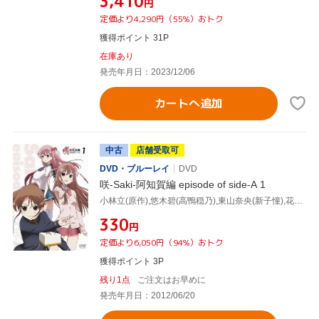
¥3,410
円
定価より4,290円（55%）おトク
獲得ポイント 31P
在庫あり
発売年月日：2023/12/06
カートへ追加
中古
店舗受取可
DVD・ブルーレイ
DVD
咲-Saki-阿知賀編 episode of side-A 1
小林立(原作),悠木碧(高鴨穏乃),東山奈央(新子憧),花澤香菜(松実玄),佐々木政勝(キャラクターデザイン、総作画監督),渡辺剛(音楽)
¥330
円
定価より6,050円（94%）おトク
獲得ポイント 3P
残り1点
ご注文はお早めに
発売年月日：2012/06/20