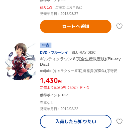
残り1点
ご注文はお早めに
発売年月日：2013/03/27
カートへ追加
中古
DVD・ブルーレイ
BLU-RAY DISC
ギルティクラウン 8(完全生産限定版)(Blu-ray
Disc)
redjuice(キャラクター原案),梶裕貴(桜満集),茅野愛衣(楪いのり),花澤香菜(篠宮綾瀬),澤野弘之(音楽)
¥1,430
円
定価より6,050円（80%）おトク
獲得ポイント 13P
在庫なし
発売年月日：2012/08/22
入荷したら
知りたい