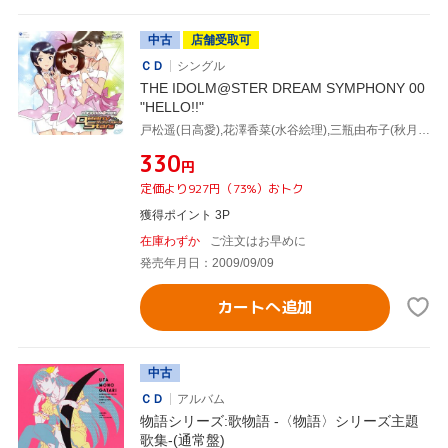
中古
店舗受取可
ＣＤ
シングル
THE IDOLM@STER DREAM SYMPHONY 00
"HELLO!!"
戸松遥(日高愛),花澤香菜(水谷絵理),三瓶由布子(秋月涼)
¥330
円
定価より927円（73%）おトク
獲得ポイント 3P
在庫わずか
ご注文はお早めに
発売年月日：2009/09/09
カートへ追加
中古
ＣＤ
アルバム
物語シリーズ:歌物語 -〈物語〉シリーズ主題
歌集-(通常盤)