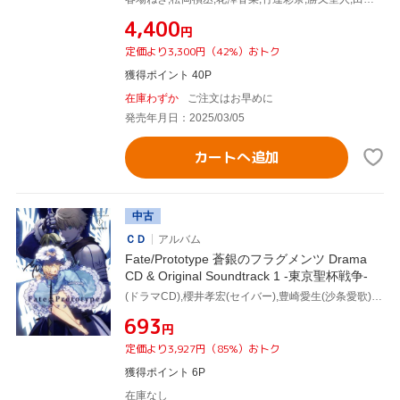
¥4,400
円
定価より3,300円（42%）おトク
獲得ポイント 40P
在庫わずか
ご注文はお早めに
発売年月日：2025/03/05
カートへ追加
中古
ＣＤ
アルバム
Fate/Prototype 蒼銀のフラグメンツ Drama
CD & Original Soundtrack 1 -東京聖杯戦争-
(ドラマCD),櫻井孝宏(セイバー),豊崎愛生(沙条愛歌),花澤香菜(沙条綾香),東地宏樹(沙条広樹),鶴岡聡(アーチャー),洲崎綾(エルザ・西条),能登麻美子(ランサー)
¥693
円
定価より3,927円（85%）おトク
獲得ポイント 6P
在庫なし