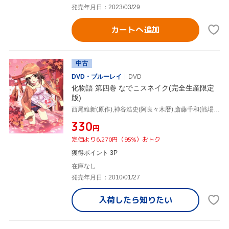
発売年月日：2023/03/29
カートへ追加
中古
DVD・ブルーレイ
DVD
化物語 第四巻 なでこスネイク(完全生産限定
版)
西尾維新(原作),神谷浩史(阿良々木暦),斎藤千和(戦場ヶ原ひたぎ),花澤香菜(千石撫子),渡辺明夫(キャラクターデザイン、総作画監督),神前暁(音楽)
¥330
円
定価より6,270円（95%）おトク
獲得ポイント 3P
在庫なし
発売年月日：2010/01/27
入荷したら
知りたい