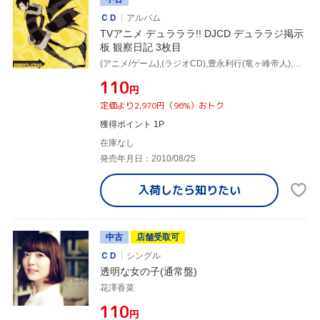
ＣＤ
アルバム
TVアニメ デュラララ!! DJCD デュララジ掲示
板 観察日記 3枚目
(アニメ/ゲーム),(ラジオCD),豊永利行(竜ヶ峰帝人),花澤香菜(園原杏里),神谷浩史(折原臨也)
¥110
円
定価より2,970円（96%）おトク
獲得ポイント 1P
在庫なし
発売年月日：2010/08/25
入荷したら
知りたい
中古
店舗受取可
ＣＤ
シングル
透明な女の子(通常盤)
花澤香菜
¥110
円