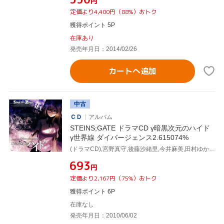
円
定価より4,400円（88%）おトク
獲得ポイント 5P
在庫あり
発売年月日：2014/02/26
カートへ追加
中古
ＣＤ
アルバム
STEINS;GATE ドラマCD γ暗黒次元のハイド
γ世界線 ダイバージェンス2.615074%
(ドラマCD),宮野真守,後藤沙緒里,今井麻美,田村ゆかり,小林ゆう,桃井はるこ,花澤香菜
¥693
円
定価より2,167円（75%）おトク
獲得ポイント 6P
在庫なし
発売年月日：2010/06/02