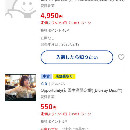
花澤香菜
¥4,950
円
定価より6,930円（58%）おトク
獲得ポイント 45P
在庫なし
発売年月日：2025/02/19
入荷したら
知りたい
中古
店舗受取可
ＣＤ
アルバム
Opportunity(初回生産限定盤)(Blu-ray Disc付)
花澤香菜
¥550
円
定価より3,630円（86%）おトク
獲得ポイント 5P
在庫わずか
ご注文はお早めに