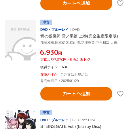
カートへ追加
中古
DVD・ブルーレイ
DVD
青の祓魔師 雪ノ果篇 上巻(完全生産限定版)
加藤和恵,岡本信彦,福山潤,花澤香菜,中井和哉,大東百合恵,KOHTA YAMAMOTO,澤野弘之
¥6,930
円
定価より7,370円（51%）おトク
獲得ポイント 63P
在庫わずか
ご注文はお早めに
発売年月日：2025/01/29
カートへ追加
中古
DVD・ブルーレイ
BLU-RAY DISC
STEINS;GATE Vol.7(Blu-ray Disc)