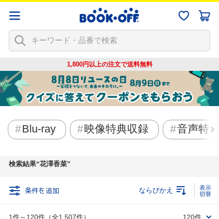
1,800円以上の注文で
送料無料
Blu-ray
映像特典収録
音声特
検索結果
花澤香菜
条件を追加
ならびかえ
1件～120件（全1,507件）
120件