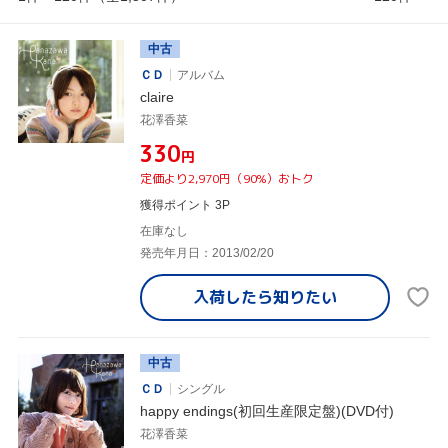
中古
ＣＤ
アルバム
claire
花澤香菜
¥330
円
定価より2,970円（90%）おトク
獲得ポイント 3P
在庫なし
発売年月日：2013/02/20
入荷したら
知りたい
中古
ＣＤ
シングル
happy endings(初回生産限定盤)(DVD付)
花澤香菜