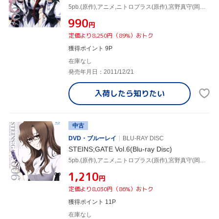
5pb.(原作),アニメ,ニトロプラス(原作),宮野真守(岡部倫太郎),今井麻美(牧瀬紅莉栖),花澤香菜(椎名まゆり),坂井久太(キャラクターデザイン、総作画監督)
¥990
円
定価より8,250円（89%）おトク
獲得ポイント 9P
在庫なし
発売年月日：2011/12/21
入荷したら
知りたい
中古
DVD・ブルーレイ
BLU-RAY DISC
STEINS;GATE Vol.6(Blu-ray Disc)
5pb.(原作),アニメ,ニトロプラス(原作),宮野真守(岡部倫太郎),今井麻美(牧瀬紅莉栖),花澤香菜(椎名まゆり),坂井久太(キャラクターデザイン、総作画監督)
¥1,210
円
定価より8,030円（86%）おトク
獲得ポイント 11P
在庫なし