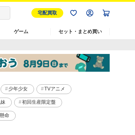
宅配買取
ゲーム
セット・まとめ買い
少年少女
TVアニメ
兄妹
初回生産限定盤
懸命