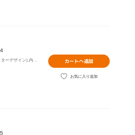
4
曽我部修司(原作デザインワークス),ののかなこ(原作キャラクターデザイン),内古閑智之(原作グラフィックデザイン),木村良平(八神陸),岡本信彦(藤原尊),花澤香菜(桜井奈々),王國年(アニメーションキャラクターデザイン、総作画監督),藤澤慶昌(音楽)
カートへ追加
お気に入り追加
5