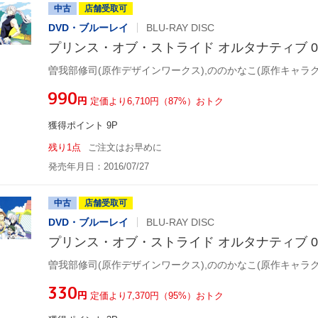
中古
店舗受取可
DVD・ブルーレイ
BLU-RAY DISC
プリンス・オブ・ストライド オルタナティブ 05(Blu
¥990
円
定価より6,710円（87%）おトク
獲得ポイント 9P
残り1点
ご注文はお早めに
発売年月日：2016/07/27
中古
店舗受取可
DVD・ブルーレイ
BLU-RAY DISC
プリンス・オブ・ストライド オルタナティブ 06(Blu
¥330
円
定価より7,370円（95%）おトク