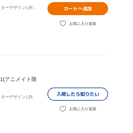
曽我部修司(原作デザインワークス),ののかなこ(原作キャラクターデザイン),内古閑智之(原作グラフィックデザイン),木村良平(八神陸),岡本信彦(藤原尊),花澤香菜(桜井奈々),王國年(アニメーションキャラクターデザイン、総作画監督),藤澤慶昌(音楽)
カートへ追加
お気に入り追加
1(アニメイト限
入荷したら
知りたい
曽我部修司(原作デザインワークス),ののかなこ(原作キャラクターデザイン),内古閑智之(原作グラフィックデザイン),木村良平(八神陸),岡本信彦(藤原尊),花澤香菜(桜井奈々),王國年(アニメーションキャラクターデザイン、総作画監督),藤澤慶昌(音楽)
お気に入り追加