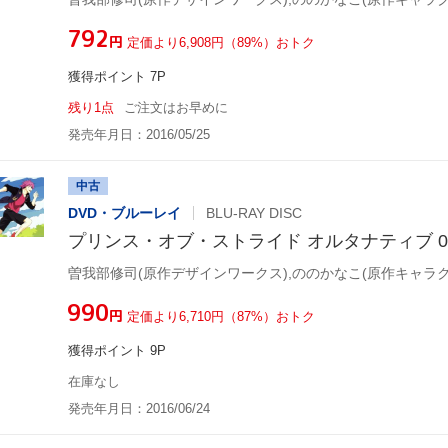
¥792
円
定価より6,908円（89%）おトク
獲得ポイント 7P
残り1点
ご注文はお早めに
発売年月日：2016/05/25
中古
DVD・ブルーレイ
BLU-RAY DISC
プリンス・オブ・ストライド オルタナティブ 04(Blu
¥990
円
定価より6,710円（87%）おトク
獲得ポイント 9P
在庫なし
発売年月日：2016/06/24