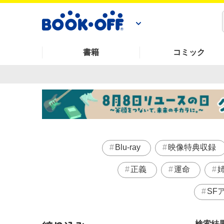
書籍
コミック
Blu-ray
映像特典収録
正義
運命
SF
検索結