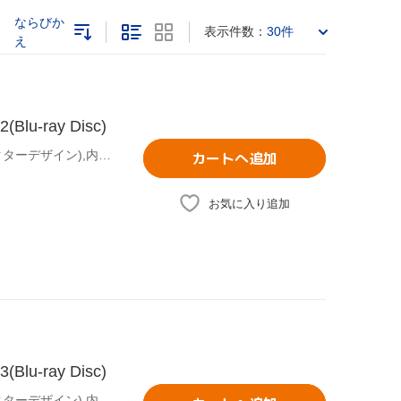
ならびか
表示件数：
30件
え
-ray Disc)
曽我部修司(原作デザインワークス),ののかなこ(原作キャラクターデザイン),内古閑智之(原作グラフィックデザイン),木村良平(八神陸),岡本信彦(藤原尊),花澤香菜(桜井奈々),王國年(アニメーションキャラクターデザイン、総作画監督),藤澤慶昌(音楽)
カートへ追加
お気に入り追加
-ray Disc)
曽我部修司(原作デザインワークス),ののかなこ(原作キャラクターデザイン),内古閑智之(原作グラフィックデザイン),木村良平(八神陸),岡本信彦(藤原尊),花澤香菜(桜井奈々),王國年(アニメーションキャラクターデザイン、総作画監督),藤澤慶昌(音楽)