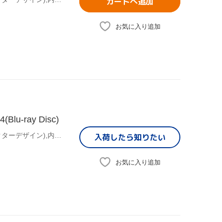
カートへ追加
お気に入り追加
-ray Disc)
曽我部修司(原作デザインワークス),ののかなこ(原作キャラクターデザイン),内古閑智之(原作グラフィックデザイン),木村良平(八神陸),岡本信彦(藤原尊),花澤香菜(桜井奈々),王國年(アニメーションキャラクターデザイン、総作画監督),藤澤慶昌(音楽)
入荷したら
知りたい
お気に入り追加