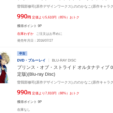
¥990
円
定価より5,610円（85%）おトク
獲得ポイント 9P
在庫わずか
ご注文はお早めに
発売年月日：2016/07/27
中古
DVD・ブルーレイ
BLU-RAY DISC
プリンス・オブ・ストライド オルタナティブ 0
定版)(Blu-ray Disc)
¥990
円
定価より7,810円（88%）おトク
獲得ポイント 9P
在庫なし