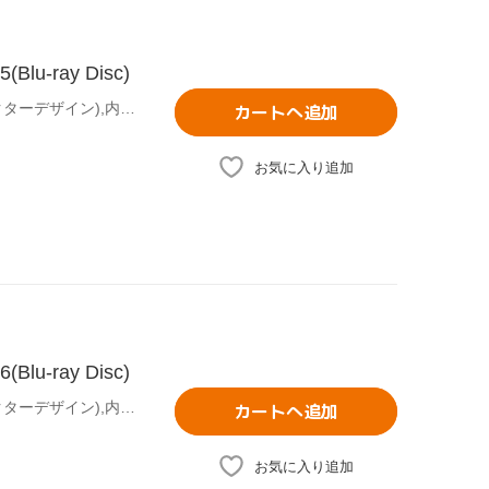
-ray Disc)
曽我部修司(原作デザインワークス),ののかなこ(原作キャラクターデザイン),内古閑智之(原作グラフィックデザイン),木村良平(八神陸),岡本信彦(藤原尊),花澤香菜(桜井奈々),王國年(アニメーションキャラクターデザイン、総作画監督),藤澤慶昌(音楽)
カートへ追加
お気に入り追加
-ray Disc)
曽我部修司(原作デザインワークス),ののかなこ(原作キャラクターデザイン),内古閑智之(原作グラフィックデザイン),木村良平(八神陸),岡本信彦(藤原尊),花澤香菜(桜井奈々),王國年(アニメーションキャラクターデザイン、総作画監督),藤澤慶昌(音楽)
カートへ追加
お気に入り追加