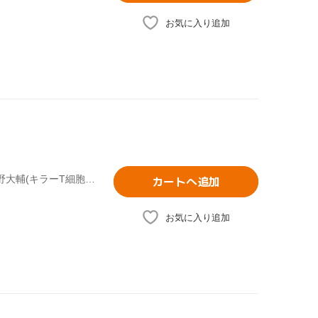
お気に入り追加
清水茜(原作),花澤香菜(赤血球),前野智昭(白血球(好中球)),小野大輔(キラーT細胞),吉田隆彦(キャラクターデザイン、総作画監督),三室健太(細菌キャラクターデザイン、プロップデザイン、アクション作画監督),玉置敬子(サブキャラクターデザイン、総作画監督),末廣健一郎(音楽)
カートへ追加
お気に入り追加