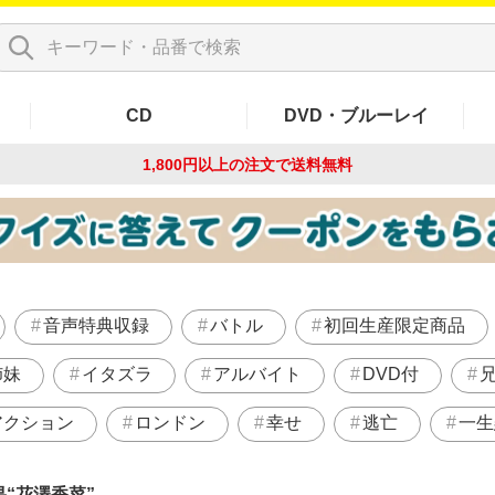
CD
DVD・ブルーレイ
1,800円以上の注文で
送料無料
音声特典収録
バトル
初回生産限定商品
姉妹
イタズラ
アルバイト
DVD付
アクション
ロンドン
幸せ
逃亡
一生
果
花澤香菜