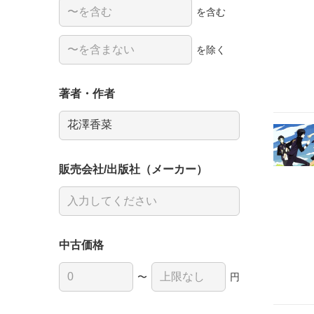
を含む
を除く
著者・作者
販売会社/出版社（メーカー）
中古価格
〜
円