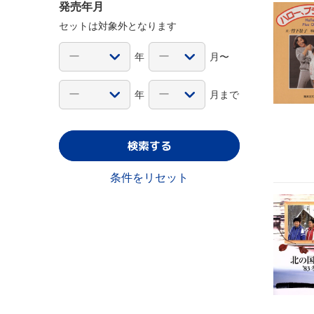
発売年月
セットは対象外となります
年
月〜
年
月まで
検索する
条件をリセット