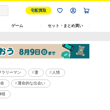
宅配買取
ゲーム
セット・まとめ買い
サラリーマン
妻
人情
運命
運命的な出会い
神様