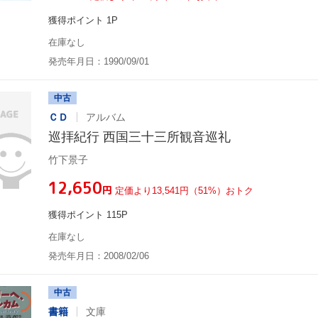
獲得ポイント 1P
在庫なし
発売年月日：1990/09/01
中古
ＣＤ
アルバム
巡拝紀行 西国三十三所観音巡礼
竹下景子
¥12,650
円
定価より13,541円（51%）おトク
獲得ポイント 115P
在庫なし
発売年月日：2008/02/06
中古
書籍
文庫