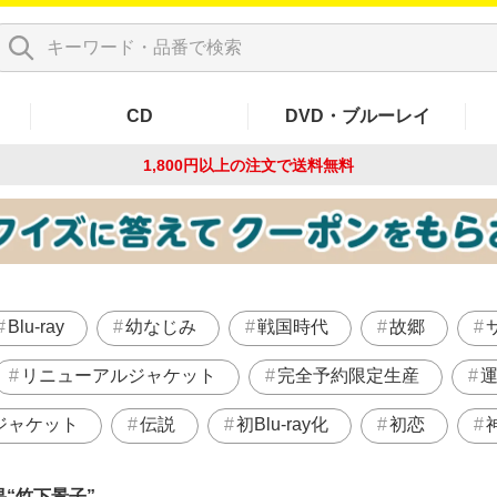
CD
DVD・ブルーレイ
1,800円以上の注文で
送料無料
Blu-ray
幼なじみ
戦国時代
故郷
リニューアルジャケット
完全予約限定生産
ジャケット
伝説
初Blu-ray化
初恋
果
竹下景子