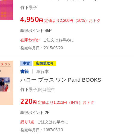
竹下景子
¥4,950
円
定価より2,200円（30%）おトク
獲得ポイント 45P
在庫わずか
ご注文はお早めに
発売年月日：2015/05/29
中古
店舗受取可
書籍
単行本
ハロー プラス ワン Pand BOOKS
竹下景子,関口照生
¥220
円
定価より1,211円（84%）おトク
獲得ポイント 2P
残り1点
ご注文はお早めに
発売年月日：1987/05/10