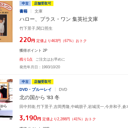
中古
店舗受取可
書籍
文庫
ハロー、プラス・ワン 集英社文庫
竹下景子,関口照生
¥220
円
定価より463円（67%）おトク
獲得ポイント 2P
残り1点
ご注文はお早めに
発売年月日：1993/10/20
中古
店舗受取可
DVD・ブルーレイ
DVD
北の国から '83 冬
田中邦衛,竹下景子,吉岡秀隆,中嶋朋子,岩城滉一,今井和子,倉
¥3,190
円
定価より2,288円（41%）おトク