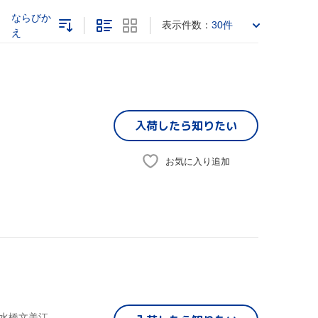
ならびか
表示件数：
30件
え
入荷したら
知りたい
お気に入り追加
,水橋文美江