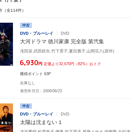
件（全114件）
中古
DVD・ブルーレイ
DVD
大河ドラマ 徳川家康 完全版 第弐集
滝田栄,武田鉄矢,竹下景子,夏目雅子,山岡荘八(原作)
¥6,930
円
定価より32,670円（82%）おトク
獲得ポイント 63P
在庫なし
発売年月日：2006/06/23
中古
DVD・ブルーレイ
DVD
太陽は沈まない 1
滝沢秀明,松雪泰子,優香,竹下景子,尾藤イサオ,伊藤蘭,大杉漣