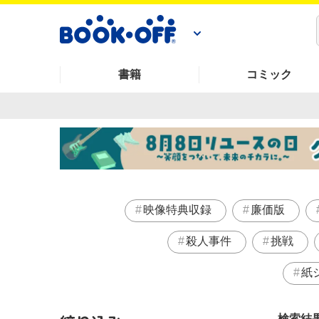
書籍
コミック
映像特典収録
廉価版
殺人事件
挑戦
紙
検索結