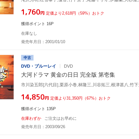
¥1,760
円
定価より2,618円（59%）おトク
獲得ポイント 16P
在庫なし
発売年月日：2001/01/10
中古
DVD・ブルーレイ
DVD
大河ドラマ 黄金の日日 完全版 第壱集
¥14,850
円
定価より31,350円（67%）おトク
獲得ポイント 135P
在庫わずか
ご注文はお早めに
発売年月日：2003/09/26