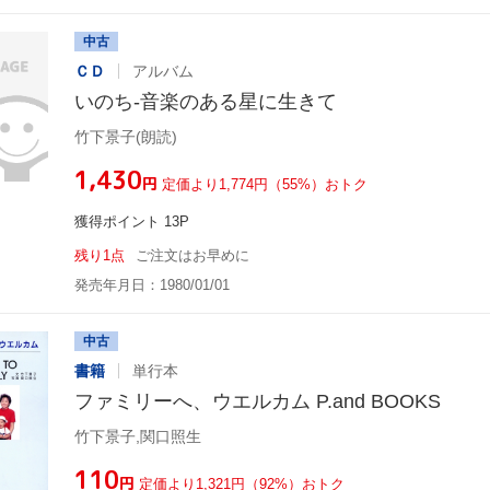
中古
ＣＤ
アルバム
いのち-音楽のある星に生きて
竹下景子(朗読)
¥1,430
円
定価より1,774円（55%）おトク
獲得ポイント 13P
残り1点
ご注文はお早めに
発売年月日：1980/01/01
中古
書籍
単行本
ファミリーへ、ウエルカム P.and BOOKS
竹下景子,関口照生
¥110
円
定価より1,321円（92%）おトク