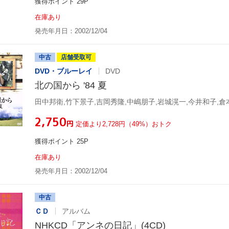
獲得ポイント 29P
在庫あり
発売年月日：2002/12/04
中古
店舗受取可
DVD・ブルーレイ
DVD
北の国から '84 夏
田中邦衛,竹下景子,吉岡秀隆,中嶋朋子,岩城滉一,今井和子,倉
¥2,750
円
定価より2,728円（49%）おトク
獲得ポイント 25P
在庫あり
発売年月日：2002/12/04
中古
ＣＤ
アルバム
NHKCD「アンネの日記」(4CD)