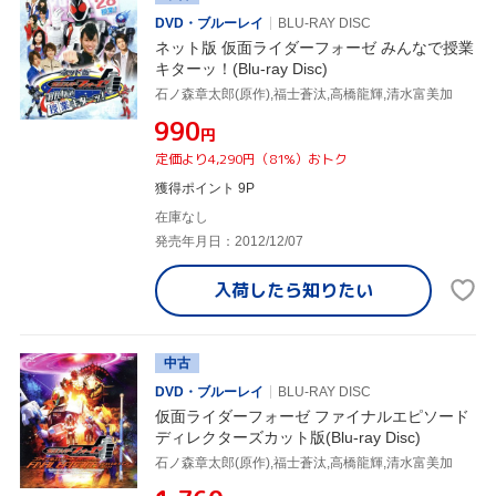
DVD・ブルーレイ
BLU-RAY DISC
ネット版 仮面ライダーフォーゼ みんなで授業
キターッ！(Blu-ray Disc)
石ノ森章太郎(原作),福士蒼汰,高橋龍輝,清水富美加
¥990
円
定価より4,290円（81%）おトク
獲得ポイント 9P
在庫なし
発売年月日：2012/12/07
入荷したら
知りたい
中古
DVD・ブルーレイ
BLU-RAY DISC
仮面ライダーフォーゼ ファイナルエピソード
ディレクターズカット版(Blu-ray Disc)
石ノ森章太郎(原作),福士蒼汰,高橋龍輝,清水富美加