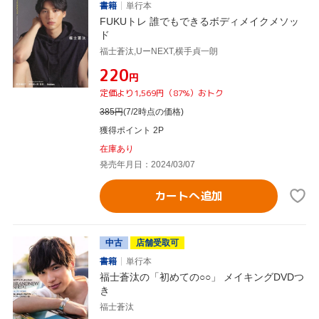
書籍
単行本
FUKUトレ 誰でもできるボディメイクメソッ
ド
福士蒼汰,UーNEXT,横手貞一朗
¥220
円
定価より1,569円（87%）おトク
385
円
(7/2時点の価格)
獲得ポイント 2P
在庫あり
発売年月日：2024/03/07
カートへ追加
中古
店舗受取可
書籍
単行本
福士蒼汰の「初めての○○」 メイキングDVDつ
き
福士蒼汰