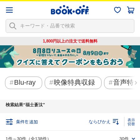
1,800円以上の注文で
送料無料
Blu-ray
映像特典収録
音声特
検索結果
福士蒼汰
条件を追加
ならびかえ
1件～30件（全138件）
30件