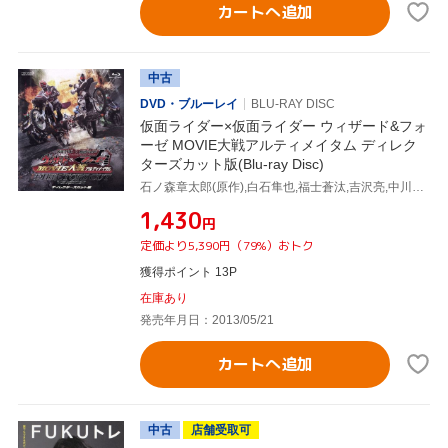
カートへ追加
中古
DVD・ブルーレイ
BLU-RAY DISC
仮面ライダー×仮面ライダー ウィザード&フォ
ーゼ MOVIE大戦アルティメイタム ディレク
ターズカット版(Blu-ray Disc)
石ノ森章太郎(原作),白石隼也,福士蒼汰,吉沢亮,中川幸太郎(音楽),鳴瀬シュウヘイ(音楽)
¥1,430
円
定価より5,390円（79%）おトク
獲得ポイント 13P
在庫あり
発売年月日：2013/05/21
カートへ追加
中古
店舗受取可