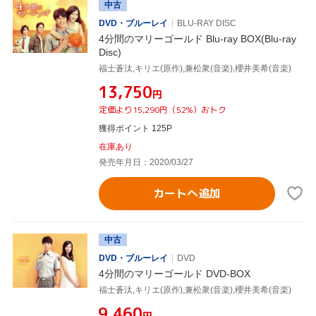
中古
DVD・ブルーレイ
BLU-RAY DISC
4分間のマリーゴールド Blu-ray BOX(Blu-ray
Disc)
福士蒼汰,キリエ(原作),兼松衆(音楽),櫻井美希(音楽)
¥13,750
円
定価より15,290円（52%）おトク
獲得ポイント 125P
在庫あり
発売年月日：2020/03/27
カートへ追加
中古
DVD・ブルーレイ
DVD
4分間のマリーゴールド DVD-BOX
福士蒼汰,キリエ(原作),兼松衆(音楽),櫻井美希(音楽)
¥9,460
円