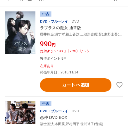
中古
DVD・ブルーレイ
DVD
ラプラスの魔女 通常版
櫻井翔,広瀬すず,福士蒼汰,三池崇史(監督),東野圭吾(原作),遠藤浩二(音楽)
¥990
円
定価より3,190円（76%）おトク
獲得ポイント 9P
在庫あり
発売年月日：2018/11/14
カートへ追加
中古
DVD・ブルーレイ
DVD
恋仲 DVD-BOX
福士蒼汰,本田翼,野村周平,世武裕子(音楽)