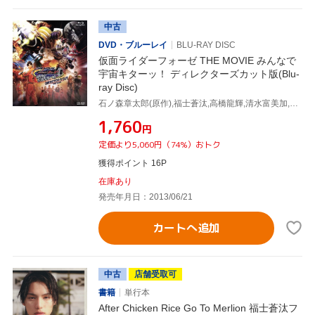
中古
DVD・ブルーレイ
BLU-RAY DISC
仮面ライダーフォーゼ THE MOVIE みんなで
宇宙キターッ！ ディレクターズカット版(Blu-
ray Disc)
石ノ森章太郎(原作),福士蒼汰,高橋龍輝,清水富美加,坂本浩一(監督、アクション監督),鳴瀬シュウヘイ(音楽)
¥1,760
円
定価より5,060円（74%）おトク
獲得ポイント 16P
在庫あり
発売年月日：2013/06/21
カートへ追加
中古
店舗受取可
書籍
単行本
After Chicken Rice Go To Merlion 福士蒼汰フ