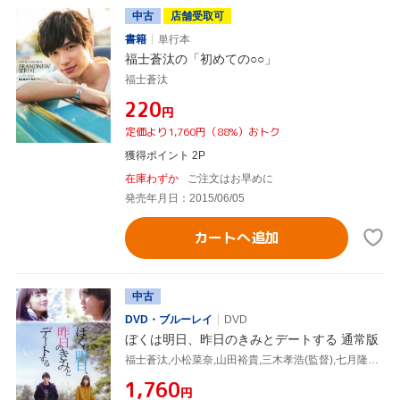
中古
店舗受取可
書籍
単行本
福士蒼汰の「初めての○○」
福士蒼汰
¥220
円
定価より1,760円（88%）おトク
獲得ポイント 2P
在庫わずか
ご注文はお早めに
発売年月日：2015/06/05
カートへ追加
中古
DVD・ブルーレイ
DVD
ぼくは明日、昨日のきみとデートする 通常版
福士蒼汰,小松菜奈,山田裕貴,三木孝浩(監督),七月隆文(原作),松谷卓(音楽)
¥1,760
円