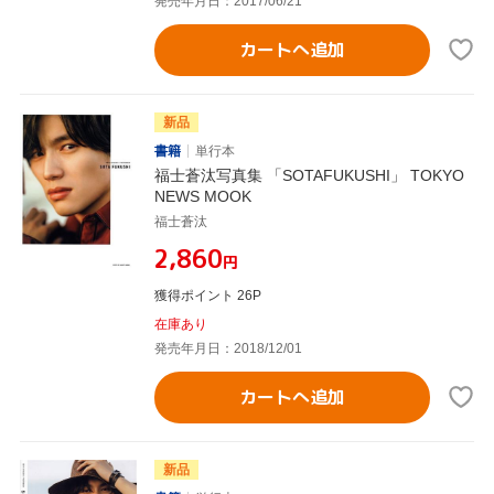
発売年月日：2017/06/21
カートへ追加
新品
書籍
単行本
福士蒼汰写真集 「SOTAFUKUSHI」 TOKYO
NEWS MOOK
福士蒼汰
¥2,860
円
獲得ポイント 26P
在庫あり
発売年月日：2018/12/01
カートへ追加
新品