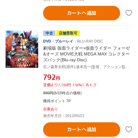
カートへ追加
中古
店舗受取可
DVD・ブルーレイ
BLU-RAY DISC
劇場版 仮面ライダー×仮面ライダー フォーゼ
&オーズ MOVIE大戦 MEGA MAX コレクター
ズパック(Blu-ray Disc)
石ノ森章太郎(原作),坂本浩一(監督、アクション監督),渡部秀,福士蒼汰,鳴瀬シュウヘイ(音楽),中川幸太郎(音楽)
¥792
円
定価より7,788円（90%）おトク
990
円
(6/16時点の価格)
獲得ポイント 7P
在庫あり
発売年月日：2012/05/21
カートへ追加