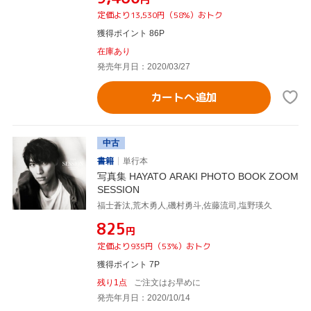
定価より13,530円（58%）おトク
獲得ポイント 86P
在庫あり
発売年月日：2020/03/27
カートへ追加
中古
書籍
単行本
写真集 HAYATO ARAKI PHOTO BOOK ZOOM
SESSION
福士蒼汰,荒木勇人,磯村勇斗,佐藤流司,塩野瑛久
¥825
円
定価より935円（53%）おトク
獲得ポイント 7P
残り1点
ご注文はお早めに
発売年月日：2020/10/14