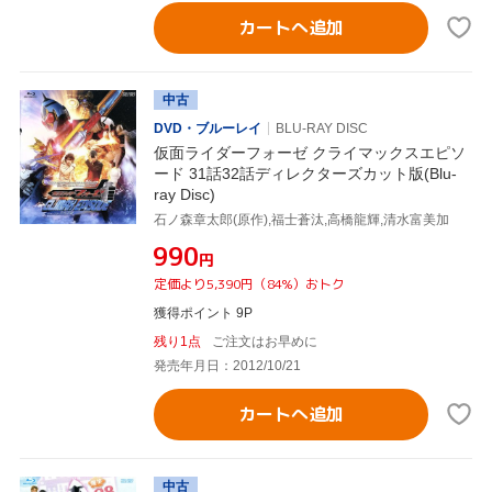
カートへ追加
中古
DVD・ブルーレイ
BLU-RAY DISC
仮面ライダーフォーゼ クライマックスエピソ
ード 31話32話ディレクターズカット版(Blu-
ray Disc)
石ノ森章太郎(原作),福士蒼汰,高橋龍輝,清水富美加
¥990
円
定価より5,390円（84%）おトク
獲得ポイント 9P
残り1点
ご注文はお早めに
発売年月日：2012/10/21
カートへ追加
中古