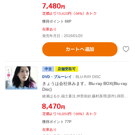
¥7,480
円
定価より13,420円（64%）おトク
獲得ポイント 68P
在庫あり
発売年月日：2016/01/20
カートへ追加
中古
店舗受取可
DVD・ブルーレイ
BLU-RAY DISC
きょうは会社休みます。Blu-ray BOX(Blu-ray
Disc)
綾瀬はるか,福士蒼汰,仲里依紗,藤村真理(原作),得田真裕(音楽)
¥8,470
円
定価より16,830円（66%）おトク
獲得ポイント 77P
在庫あり