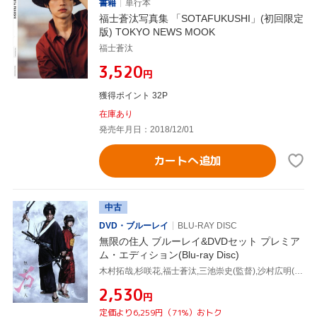
書籍
単行本
福士蒼汰写真集 「SOTAFUKUSHI」(初回限定
版) TOKYO NEWS MOOK
福士蒼汰
¥3,520
円
獲得ポイント 32P
在庫あり
発売年月日：2018/12/01
カートへ追加
中古
DVD・ブルーレイ
BLU-RAY DISC
無限の住人 ブルーレイ&DVDセット プレミア
ム・エディション(Blu-ray Disc)
木村拓哉,杉咲花,福士蒼汰,三池崇史(監督),沙村広明(原作),遠藤浩二(音楽)
¥2,530
円
定価より6,259円（71%）おトク