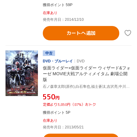
獲得ポイント 59P
在庫あり
発売年月日：2014/12/10
カートへ追加
中古
DVD・ブルーレイ
DVD
仮面ライダー×仮面ライダー ウィザード&フォ
ーゼ MOVIE大戦アルティメイタム 劇場公開
版
石ノ森章太郎(原作),白石隼也,福士蒼汰,吉沢亮,中川幸太郎(音楽),鳴瀬シュウヘイ(音楽)
¥550
円
定価より3,850円（87%）おトク
獲得ポイント 5P
在庫あり
発売年月日：2013/05/21