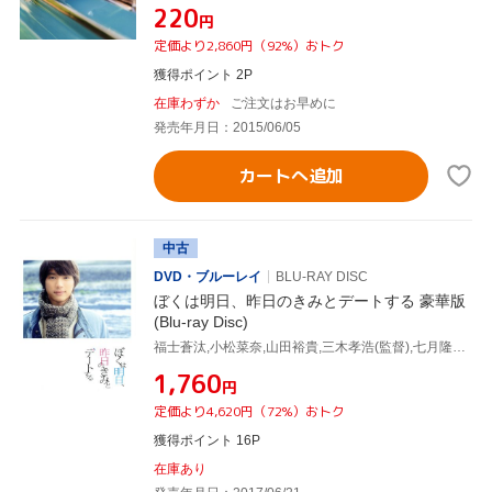
¥220
円
定価より2,860円（92%）おトク
獲得ポイント 2P
在庫わずか
ご注文はお早めに
発売年月日：2015/06/05
カートへ追加
中古
DVD・ブルーレイ
BLU-RAY DISC
ぼくは明日、昨日のきみとデートする 豪華版
(Blu-ray Disc)
福士蒼汰,小松菜奈,山田裕貴,三木孝浩(監督),七月隆文(原作),松谷卓(音楽)
¥1,760
円
定価より4,620円（72%）おトク
獲得ポイント 16P
在庫あり