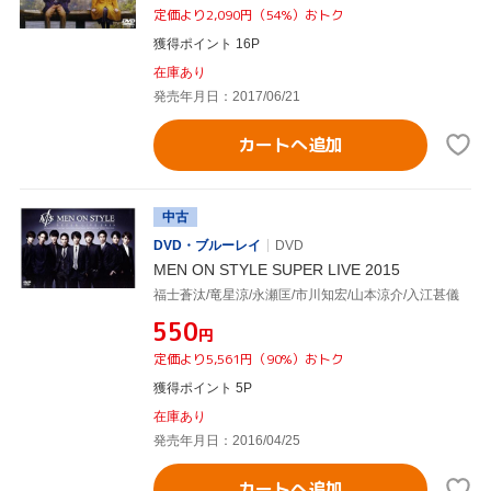
定価より2,090円（54%）おトク
獲得ポイント 16P
在庫あり
発売年月日：2017/06/21
カートへ追加
中古
DVD・ブルーレイ
DVD
MEN ON STYLE SUPER LIVE 2015
福士蒼汰/竜星涼/永瀬匡/市川知宏/山本涼介/入江甚儀
¥550
円
定価より5,561円（90%）おトク
獲得ポイント 5P
在庫あり
発売年月日：2016/04/25
カートへ追加