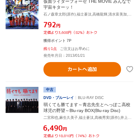
仮面ライダーフォーゼ THE MOVIE みんなで
宇宙キターッ！
石ノ森章太郎(原作),福士蒼汰,高橋龍輝,清水富美加,坂本浩一(監督、アクション監督),鳴瀬シュウヘイ(音楽)
¥792
円
定価より3,608円（82%）おトク
獲得ポイント 7P
残り1点
ご注文はお早めに
発売年月日：2013/01/21
カートへ追加
中古
DVD・ブルーレイ
BLU-RAY DISC
弱くても勝てます～青志先生とへっぽこ高校
球児の野望～Blu-ray BOX(Blu-ray Disc)
二宮和也,麻生久美子,福士蒼汰,髙橋秀実(原作),井上鑑(音楽)
¥6,490
円
定価より18,810円（74%）おトク