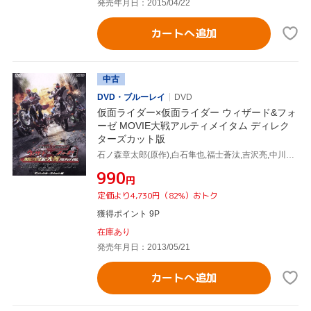
発売年月日：2015/04/22
カートへ追加
中古
DVD・ブルーレイ
DVD
仮面ライダー×仮面ライダー ウィザード&フォ
ーゼ MOVIE大戦アルティメイタム ディレク
ターズカット版
石ノ森章太郎(原作),白石隼也,福士蒼汰,吉沢亮,中川幸太郎(音楽),鳴瀬シュウヘイ(音楽)
¥990
円
定価より4,730円（82%）おトク
獲得ポイント 9P
在庫あり
発売年月日：2013/05/21
カートへ追加