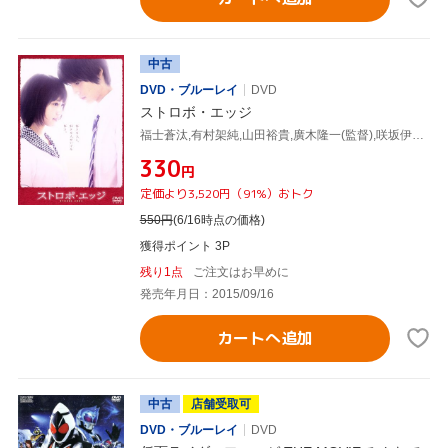
中古
DVD・ブルーレイ
DVD
ストロボ・エッジ
福士蒼汰,有村架純,山田裕貴,廣木隆一(監督),咲坂伊緒(原作),世武裕子(音楽)
¥330
円
定価より3,520円（91%）おトク
550
円
(6/16時点の価格)
獲得ポイント 3P
残り1点
ご注文はお早めに
発売年月日：2015/09/16
カートへ追加
中古
店舗受取可
DVD・ブルーレイ
DVD