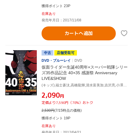
獲得ポイント 23P
在庫あり
発売年月日：2017/11/08
カートへ追加
中古
店舗受取可
DVD・ブルーレイ
DVD
仮面ライダー生誕40周年×スーパー戦隊シリー
ズ35作品記念 40×35 感謝祭 Anniversary
LIVE&SHOW
(キッズ),福士蒼汰,高橋龍輝,清水富美加,吉沢亮,小澤亮太,山田裕貴,市道真央
¥2,090
円
定価より7,590円（78%）おトク
2,530
円
(7/15時点の価格)
獲得ポイント 19P
在庫あり
発売年月日：2012/04/21