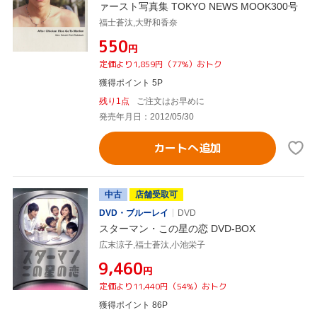
ァースト写真集 TOKYO NEWS MOOK300号
福士蒼汰,大野和香奈
¥550
円
定価より1,859円（77%）おトク
獲得ポイント 5P
残り1点
ご注文はお早めに
発売年月日：2012/05/30
カートへ追加
中古
店舗受取可
DVD・ブルーレイ
DVD
スターマン・この星の恋 DVD-BOX
広末涼子,福士蒼汰,小池栄子
¥9,460
円
定価より11,440円（54%）おトク
獲得ポイント 86P