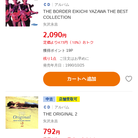
ＣＤ
アルバム
THE BORDER EIKICHI YAZAWA THE BEST
COLLECTION
矢沢永吉
¥2,090
円
定価より473円（18%）おトク
獲得ポイント 19P
残り1点
ご注文はお早めに
発売年月日：1990/10/25
カートへ追加
中古
店舗受取可
ＣＤ
アルバム
THE ORIGINAL 2
矢沢永吉
¥792
円