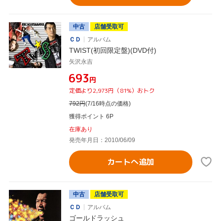
中古
店舗受取可
ＣＤ
アルバム
TWIST(初回限定盤)(DVD付)
矢沢永吉
¥693
円
定価より2,973円（81%）おトク
792
円
(7/16時点の価格)
獲得ポイント 6P
在庫あり
発売年月日：2010/06/09
カートへ追加
中古
店舗受取可
ＣＤ
アルバム
ゴールドラッシュ