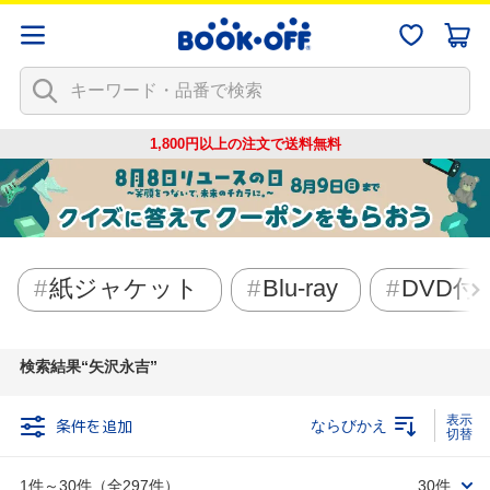
1,800円以上の注文で
送料無料
紙ジャケット
Blu-ray
DVD付
検索結果
矢沢永吉
条件を追加
ならびかえ
1件～30件（全297件）
30件