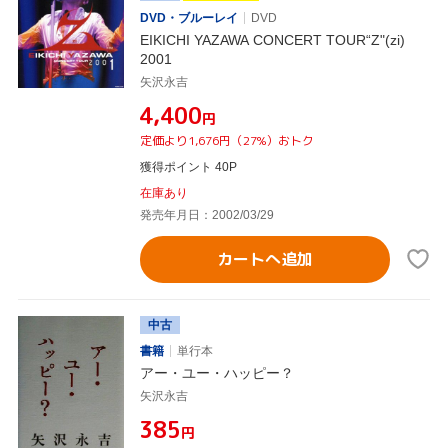
DVD・ブルーレイ
DVD
EIKICHI YAZAWA CONCERT TOUR“Z"(zi)
2001
矢沢永吉
¥4,400
円
定価より1,676円（27%）おトク
獲得ポイント 40P
在庫あり
発売年月日：2002/03/29
カートへ追加
中古
書籍
単行本
アー・ユー・ハッピー？
矢沢永吉
¥385
円