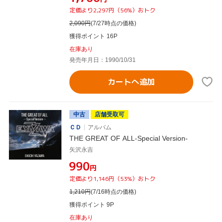
定価より2,297円（56%）おトク
2,090
円
(7/27時点の価格)
獲得ポイント 16P
在庫あり
発売年月日：1990/10/31
カートへ追加
中古
店舗受取可
ＣＤ
アルバム
THE GREAT OF ALL-Special Version-
矢沢永吉
¥990
円
定価より1,146円（53%）おトク
1,210
円
(7/16時点の価格)
獲得ポイント 9P
在庫あり