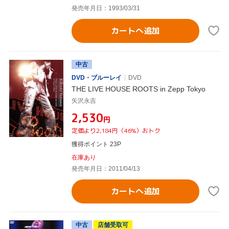
発売年月日：1993/03/31
カートへ追加
中古
DVD・ブルーレイ
DVD
THE LIVE HOUSE ROOTS in Zepp Tokyo
矢沢永吉
¥2,530
円
定価より2,184円（46%）おトク
獲得ポイント 23P
在庫あり
発売年月日：2011/04/13
カートへ追加
中古
店舗受取可