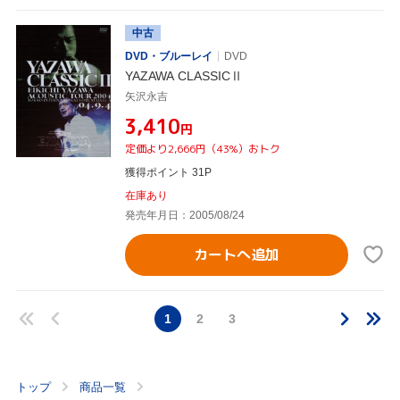
中古
DVD・ブルーレイ
DVD
YAZAWA CLASSICⅡ
矢沢永吉
¥3,410
円
定価より2,666円（43%）おトク
獲得ポイント 31P
在庫あり
発売年月日：2005/08/24
カートへ追加
1
2
3
トップ
商品一覧