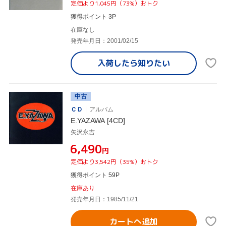
定価より1,045円（73%）おトク
獲得ポイント 3P
在庫なし
発売年月日：2001/02/15
入荷したら
知りたい
中古
ＣＤ
アルバム
E.YAZAWA [4CD]
矢沢永吉
¥6,490
円
定価より3,542円（35%）おトク
獲得ポイント 59P
在庫あり
発売年月日：1985/11/21
カートへ追加