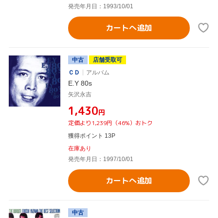
発売年月日：1993/10/01
カートへ追加
中古
店舗受取可
ＣＤ
アルバム
E.Y 80s
矢沢永吉
¥1,430
円
定価より1,239円（46%）おトク
獲得ポイント 13P
在庫あり
発売年月日：1997/10/01
カートへ追加
中古