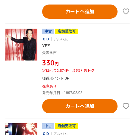
カートへ追加
中古
店舗受取可
ＣＤ
アルバム
YES
矢沢永吉
¥330
円
定価より2,874円（89%）おトク
獲得ポイント 3P
在庫あり
発売年月日：1997/08/08
カートへ追加
中古
店舗受取可
ＣＤ
アルバム