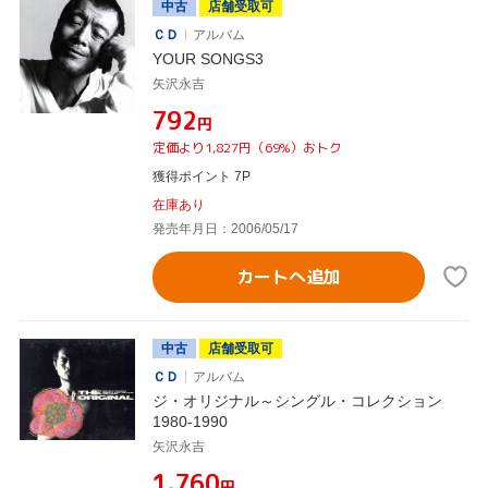
中古
店舗受取可
ＣＤ
アルバム
YOUR SONGS3
矢沢永吉
¥792
円
定価より1,827円（69%）おトク
獲得ポイント 7P
在庫あり
発売年月日：2006/05/17
カートへ追加
中古
店舗受取可
ＣＤ
アルバム
ジ・オリジナル～シングル・コレクション
1980-1990
矢沢永吉
¥1,760
円