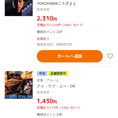
YOKOHAMA二十才まえ
矢沢永吉
¥2,310
円
定価より1,210円（34%）おトク
獲得ポイント 21P
在庫あり
発売年月日：1985/07/25
カートへ追加
中古
店舗受取可
ＣＤ
アルバム
アイ・ラブ・ユー・OK
矢沢永吉
¥1,430
円
定価より171円（10%）おトク
獲得ポイント 13P