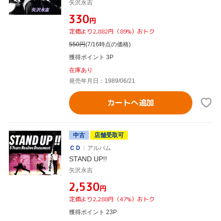
矢沢永吉
¥330
円
定価より2,882円（89%）おトク
550
円
(7/16時点の価格)
獲得ポイント 3P
在庫あり
発売年月日：1989/06/21
カートへ追加
中古
店舗受取可
ＣＤ
アルバム
STAND UP!!
矢沢永吉
¥2,530
円
定価より2,288円（47%）おトク
獲得ポイント 23P