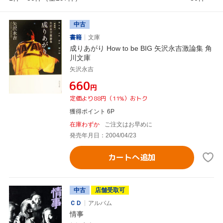
中古
書籍
文庫
成りあがり How to be BIG 矢沢永吉激論集 角
川文庫
矢沢永吉
¥660
円
定価より88円（11%）おトク
獲得ポイント 6P
在庫わずか
ご注文はお早めに
発売年月日：2004/04/23
カートへ追加
中古
店舗受取可
ＣＤ
アルバム
情事