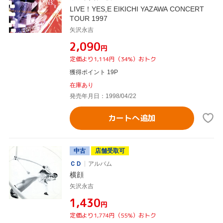
LIVE！YES,E EIKICHI YAZAWA CONCERT
TOUR 1997
矢沢永吉
¥2,090
円
定価より1,114円（34%）おトク
獲得ポイント 19P
在庫あり
発売年月日：1998/04/22
カートへ追加
中古
店舗受取可
ＣＤ
アルバム
横顔
矢沢永吉
¥1,430
円
定価より1,774円（55%）おトク