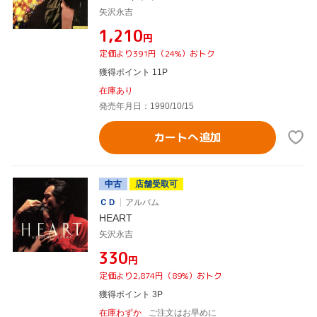
矢沢永吉
¥1,210
円
定価より391円（24%）おトク
獲得ポイント 11P
在庫あり
発売年月日：1990/10/15
カートへ追加
中古
店舗受取可
ＣＤ
アルバム
HEART
矢沢永吉
¥330
円
定価より2,874円（89%）おトク
獲得ポイント 3P
在庫わずか
ご注文はお早めに