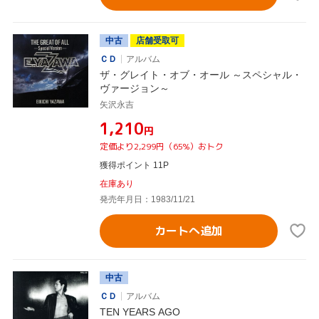
中古
店舗受取可
ＣＤ
アルバム
ザ・グレイト・オブ・オール ～スペシャル・
ヴァージョン～
矢沢永吉
¥1,210
円
定価より2,299円（65%）おトク
獲得ポイント 11P
在庫あり
発売年月日：1983/11/21
カートへ追加
中古
ＣＤ
アルバム
TEN YEARS AGO