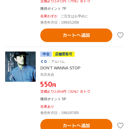
定価より2,412円（75%）おトク
獲得ポイント 7P
在庫わずか
ご注文はお早めに
発売年月日：1993/12/08
カートへ追加
中古
店舗受取可
ＣＤ
アルバム
DON'T WANNA STOP
矢沢永吉
¥550
円
定価より2,654円（82%）おトク
獲得ポイント 5P
在庫あり
発売年月日：1991/07/05
カートへ追加