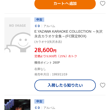
カートへ追加
中古
ＣＤ
アルバム
E.YAZAWA KARAOKE COLLECTION ～矢沢
永吉カラオケ全集～(FC限定BOX)
(カラオケ)(矢沢永吉)
¥28,600
円
定価より9,900円（25%）おトク
獲得ポイント 260P
在庫なし
発売年月日：1993/11/19
入荷したら
知りたい
中古
ＣＤ
アルバム