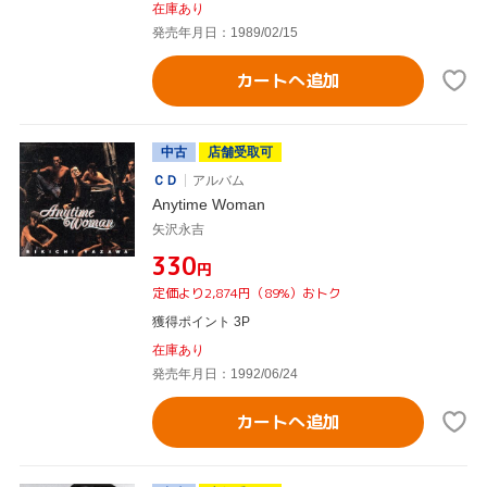
在庫あり
発売年月日：1989/02/15
カートへ追加
中古
店舗受取可
ＣＤ
アルバム
Anytime Woman
矢沢永吉
¥330
円
定価より2,874円（89%）おトク
獲得ポイント 3P
在庫あり
発売年月日：1992/06/24
カートへ追加