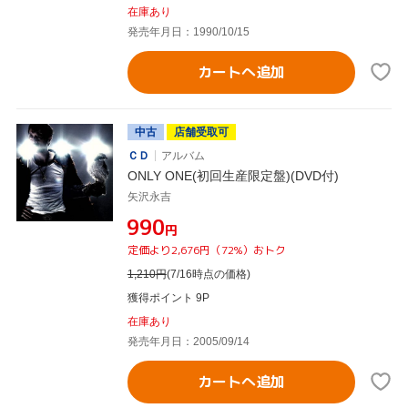
在庫あり
発売年月日：1990/10/15
カートへ追加
中古
店舗受取可
ＣＤ
アルバム
ONLY ONE(初回生産限定盤)(DVD付)
矢沢永吉
¥990
円
定価より2,676円（72%）おトク
1,210
円
(7/16時点の価格)
獲得ポイント 9P
在庫あり
発売年月日：2005/09/14
カートへ追加