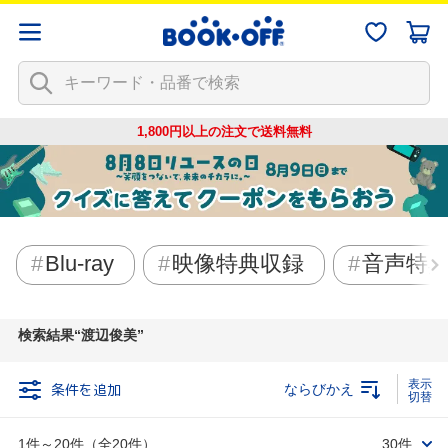
1,800円以上の注文で
送料無料
Blu-ray
映像特典収録
音声特
検索結果
渡辺俊美
条件を追加
ならびかえ
1件～20件（全20件）
30件