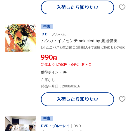
入荷したら
知りたい
中古
ＣＤ
アルバム
ムシカ・イノセンテ selected by 渡辺俊美
(オムニバス),渡辺俊美(選曲),Gertrudis,Cheb Balowski
¥990
円
定価より1,760円（64%）おトク
獲得ポイント 9P
在庫なし
発売年月日：2008/03/16
入荷したら
知りたい
中古
DVD・ブルーレイ
DVD