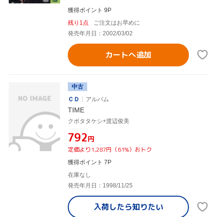
獲得ポイント 9P
残り1点
ご注文はお早めに
発売年月日：2002/03/02
カートへ追加
中古
ＣＤ
アルバム
TIME
クボタタケシ+渡辺俊美
¥792
円
定価より1,287円（61%）おトク
獲得ポイント 7P
在庫なし
発売年月日：1998/11/25
入荷したら
知りたい