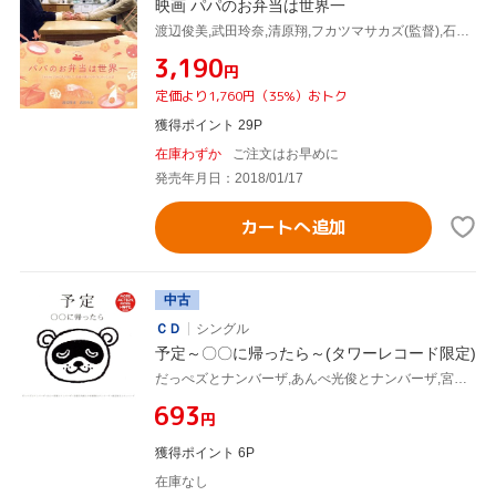
映画 パパのお弁当は世界一
渡辺俊美,武田玲奈,清原翔,フカツマサカズ(監督),石崎光(音楽)
¥3,190
円
定価より1,760円（35%）おトク
獲得ポイント 29P
在庫わずか
ご注文はお早めに
発売年月日：2018/01/17
カートへ追加
中古
ＣＤ
シングル
予定～〇〇に帰ったら～(タワーレコード限定)
だっぺズとナンバーザ,あんべ光俊とナンバーザ,宮藤官九郎と中村雅俊とナンバーザ,渡辺俊美とナンバーザ
¥693
円
獲得ポイント 6P
在庫なし