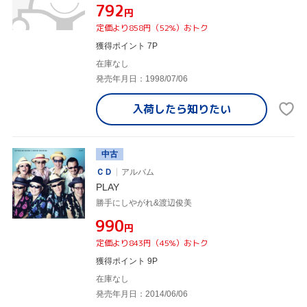
¥792
円
定価より858円（52%）おトク
獲得ポイント 7P
在庫なし
発売年月日：1998/07/06
入荷したら
知りたい
中古
ＣＤ
アルバム
PLAY
勝手にしやがれ&渡辺俊美
¥990
円
定価より843円（45%）おトク
獲得ポイント 9P
在庫なし
発売年月日：2014/06/06