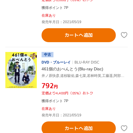
獲得ポイント 7P
在庫あり
発売年月日：2021/05/19
カートへ追加
中古
DVD・ブルーレイ
BLU-RAY DISC
461個のおべんとう(Blu-ray Disc)
井ノ原快彦,道枝駿佑,森七菜,若林時英,工藤遥,阿部純子,兼重淳(監督、脚本),渡辺俊美(原作)
¥792
円
定価より4,488円（85%）おトク
獲得ポイント 7P
在庫あり
発売年月日：2021/05/19
カートへ追加