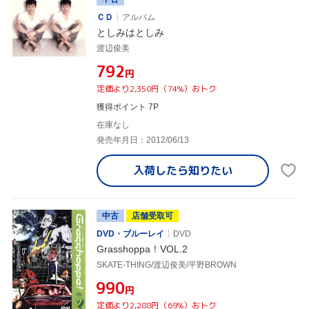
ＣＤ
アルバム
としみはとしみ
渡辺俊美
¥792
円
定価より2,350円（74%）おトク
獲得ポイント 7P
在庫なし
発売年月日：2012/06/13
入荷したら
知りたい
中古
店舗受取可
DVD・ブルーレイ
DVD
Grasshoppa！VOL.2
SKATE-THING/渡辺俊美/平野BROWN
¥990
円
定価より2,288円（69%）おトク