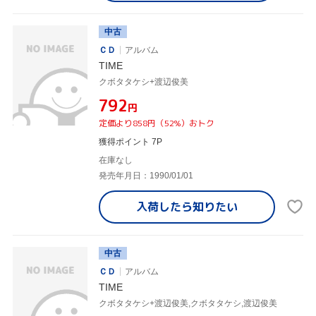
中古
ＣＤ
アルバム
TIME
クボタタケシ+渡辺俊美
¥792
円
定価より858円（52%）おトク
獲得ポイント 7P
在庫なし
発売年月日：1990/01/01
入荷したら
知りたい
中古
ＣＤ
アルバム
TIME
クボタタケシ+渡辺俊美,クボタタケシ,渡辺俊美