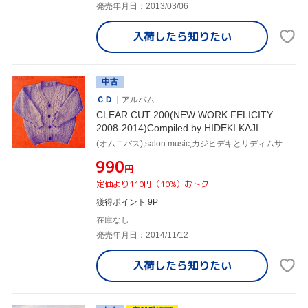
発売年月日：2013/03/06
入荷したら
知りたい
中古
ＣＤ
アルバム
CLEAR CUT 200(NEW WORK FELICITY
2008-2014)Compiled by HIDEKI KAJI
(オムニバス),salon music,カジヒデキとリディムサウンター,ザ・パステルズ,王舟,前野健太,渡辺俊美,Spangle call Lilli line
¥990
円
定価より110円（10%）おトク
獲得ポイント 9P
在庫なし
発売年月日：2014/11/12
入荷したら
知りたい