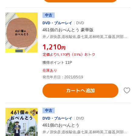
中古
DVD・ブルーレイ
DVD
461個のおべんとう 豪華版
井ノ原快彦,道枝駿佑,森七菜,若林時英,工藤遥,阿部純子,兼重淳(監督、脚本),渡辺俊美(原作)
¥1,210
円
定価より5,170円（81%）おトク
獲得ポイント 11P
在庫あり
発売年月日：2021/05/19
カートへ追加
中古
DVD・ブルーレイ
DVD
461個のおべんとう
井ノ原快彦,道枝駿佑,森七菜,若林時英,工藤遥,阿部純子,兼重淳(監督、脚本),渡辺俊美(原作)