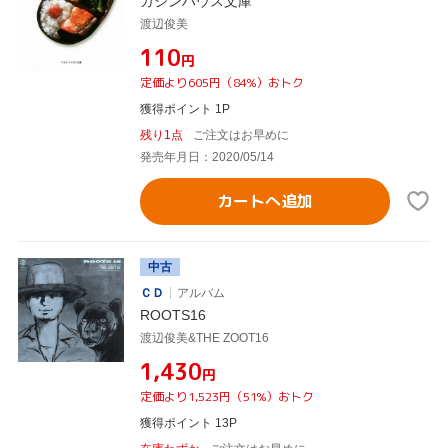
ガジンハウス文庫
渡辺俊美
¥110
円
定価より605円（84%）おトク
獲得ポイント 1P
残り1点
ご注文はお早めに
発売年月日：2020/05/14
カートへ追加
中古
ＣＤ
アルバム
ROOTS16
渡辺俊美&THE ZOOT16
¥1,430
円
定価より1,523円（51%）おトク
獲得ポイント 13P