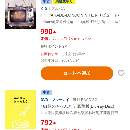
中古
店舗受取可
ＣＤ
アルバム
HIT PARADE-LONDON NITEトリビュート-
akiko(vo),新井俊也(g、prog),松江潤(g),Syuta-Low “TGMX" Tagami(p),村田シゲ(b),恒岡章(ds),松田岳二(g、perc),渡辺俊美(g、b、key)
¥990
円
定価より2,152円（68%）おトク
獲得ポイント 9P
在庫わずか
ご注文はお早めに
発売年月日：2009/06/24
カートへ追加
中古
DVD・ブルーレイ
BLU-RAY DISC
461個のおべんとう 豪華版(Blu-ray Disc)
井ノ原快彦,道枝駿佑,森七菜,若林時英,工藤遥,阿部純子,兼重淳(監督、脚本),渡辺俊美(原作)
¥792
円
定価より6,688円（89%）おトク