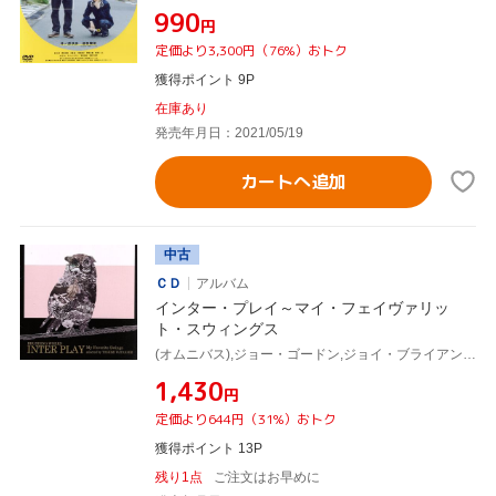
¥990
円
定価より3,300円（76%）おトク
獲得ポイント 9P
在庫あり
発売年月日：2021/05/19
カートへ追加
中古
ＣＤ
アルバム
インター・プレイ～マイ・フェイヴァリッ
ト・スウィングス
(オムニバス),ジョー・ゴードン,ジョイ・ブライアン,ロジャー・ケラウェイ,フィル・ウッズ,シルヴィア・シムズ with ケニー・バレル,ビリー・テイラー,ヘレン・ヒュームズ,渡辺俊美(select)
¥1,430
円
定価より644円（31%）おトク
獲得ポイント 13P
残り1点
ご注文はお早めに