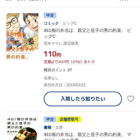
中古
コミック
ビッグC
461個の弁当は、親父と息子の男の約束。 ビ
ッグC
荒井ママレ,渡辺俊美
¥110
円
定価より497円（81%）おトク
獲得ポイント 1P
在庫なし
発売年月日：2016/02/12
入荷したら
知りたい
中古
店舗受取可
書籍
文庫
461個の弁当は、親父と息子の男の約束。 マ