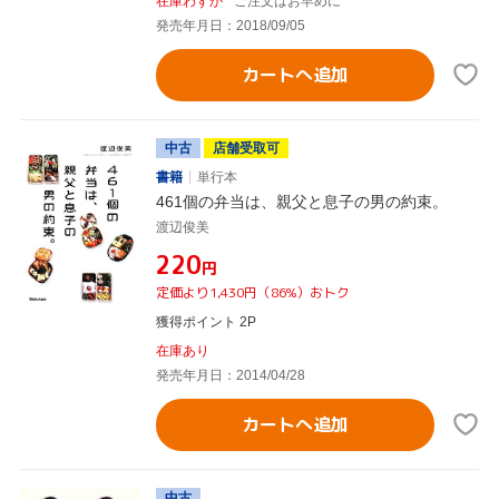
在庫わずか
ご注文はお早めに
発売年月日：2018/09/05
カートへ追加
中古
店舗受取可
書籍
単行本
461個の弁当は、親父と息子の男の約束。
渡辺俊美
¥220
円
定価より1,430円（86%）おトク
獲得ポイント 2P
在庫あり
発売年月日：2014/04/28
カートへ追加
中古