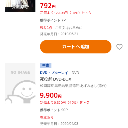
¥792
円
定価より12,408円（94%）おトク
獲得ポイント 7P
残り1点
ご注文はお早めに
発売年月日：2019/06/21
カートへ追加
中古
DVD・ブルーレイ
DVD
死役所 DVD-BOX
松岡昌宏,黒島結菜,清原翔,あずみきし(原作)
¥9,900
円
定価より6,820円（40%）おトク
獲得ポイント 90P
在庫あり
発売年月日：2020/04/03