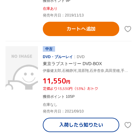
獲得ポイント 9P
在庫あり
発売年月日：2019/11/13
カートへ追加
中古
DVD・ブルーレイ
DVD
東京ラブストーリー DVD-BOX
伊藤健太郎,石橋静河,清原翔,石井杏奈,高田里穂,手島実優,柴門ふみ(原作),戸田信子(音楽)
¥11,550
円
定価より13,530円（53%）おトク
獲得ポイント 105P
在庫なし
発売年月日：2021/09/10
入荷したら
知りたい