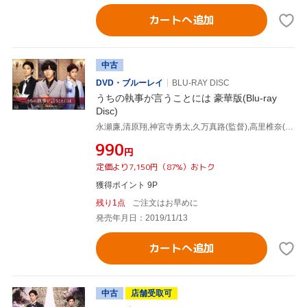
カートへ追加
中古
DVD・ブルーレイ
BLU-RAY DISC
うちの執事が言うことには 豪華版(Blu-ray
Disc)
永瀬廉,清原翔,神宮寺勇太,久万真路(監督),高里椎奈(原作),ゲイリー芦屋(音楽)
¥990
円
定価より7,150円（87%）おトク
獲得ポイント 9P
残り1点
ご注文はお早めに
発売年月日：2019/11/13
カートへ追加
中古
店舗受取可