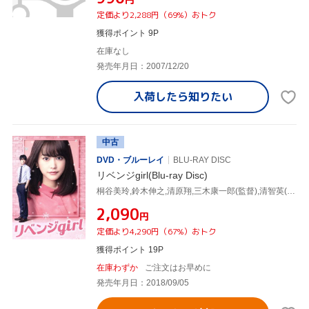
定価より2,288円（69%）おトク
獲得ポイント 9P
在庫なし
発売年月日：2007/12/20
入荷したら
知りたい
中古
DVD・ブルーレイ
BLU-RAY DISC
リベンジgirl(Blu-ray Disc)
桐谷美玲,鈴木伸之,清原翔,三木康一郎(監督),清智英(原作),吉田恵里香(原作、脚本監修)
¥2,090
円
定価より4,290円（67%）おトク
獲得ポイント 19P
在庫わずか
ご注文はお早めに
発売年月日：2018/09/05