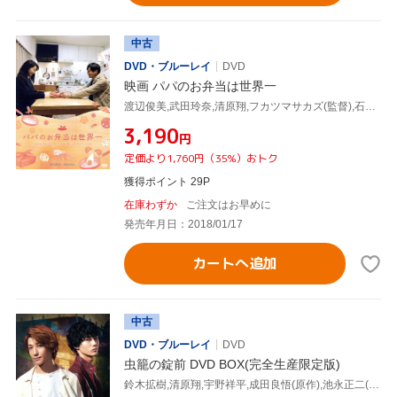
中古
DVD・ブルーレイ
DVD
映画 パパのお弁当は世界一
渡辺俊美,武田玲奈,清原翔,フカツマサカズ(監督),石崎光(音楽)
¥3,190
円
定価より1,760円（35%）おトク
獲得ポイント 29P
在庫わずか
ご注文はお早めに
発売年月日：2018/01/17
カートへ追加
中古
DVD・ブルーレイ
DVD
虫籠の錠前 DVD BOX(完全生産限定版)
鈴木拡樹,清原翔,宇野祥平,成田良悟(原作),池永正二(音楽)