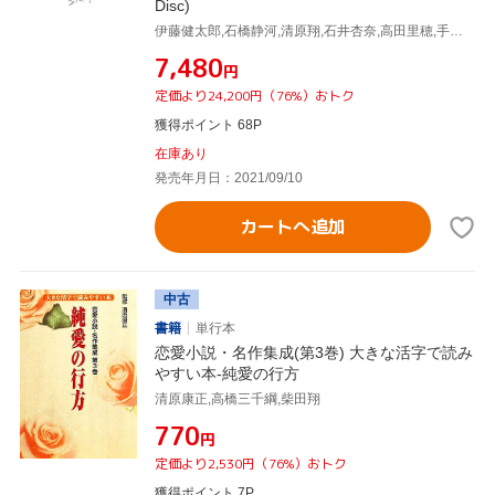
Disc)
伊藤健太郎,石橋静河,清原翔,石井杏奈,高田里穂,手島実優,柴門ふみ(原作),戸田信子(音楽)
¥7,480
円
定価より24,200円（76%）おトク
獲得ポイント 68P
在庫あり
発売年月日：2021/09/10
カートへ追加
中古
書籍
単行本
恋愛小説・名作集成(第3巻) 大きな活字で読み
やすい本-純愛の行方
清原康正,高橋三千綱,柴田翔
¥770
円
定価より2,530円（76%）おトク
獲得ポイント 7P