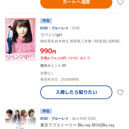
カートへ追加
中古
DVD・ブルーレイ
DVD
リベンジgirl
桐谷美玲,鈴木伸之,清原翔,三木康一郎(監督),清智英(原作),吉田恵里香(原作、脚本監修)
¥990
円
定価より4,290円（81%）おトク
獲得ポイント 9P
在庫なし
発売年月日：2018/09/05
入荷したら
知りたい
中古
DVD・ブルーレイ
BLU-RAY DISC
東京ラブストーリー Blu-ray BOX(Blu-ray