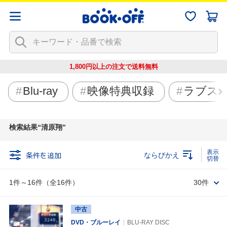
1,800円以上の注文で
送料無料
Blu-ray
映像特典収録
ラブス
検索結果
清原翔
条件を追加
ならびかえ
1件～16件（全16件）
30件
中古
DVD・ブルーレイ
BLU-RAY DISC