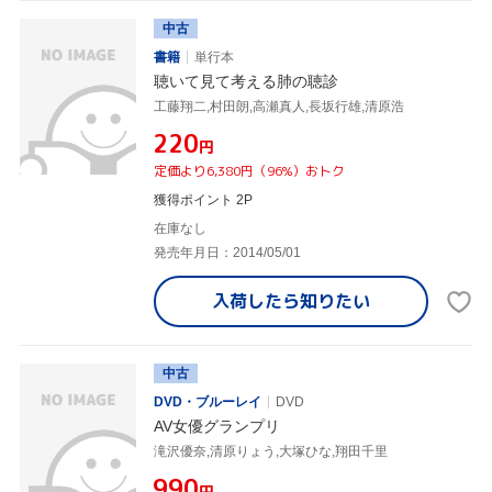
中古
書籍
単行本
聴いて見て考える肺の聴診
工藤翔二,村田朗,高瀬真人,長坂行雄,清原浩
¥220
円
定価より6,380円（96%）おトク
獲得ポイント 2P
在庫なし
発売年月日：2014/05/01
入荷したら
知りたい
中古
DVD・ブルーレイ
DVD
AV女優グランプリ
滝沢優奈,清原りょう,大塚ひな,翔田千里
¥990
円