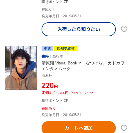
獲得ポイント 7P
在庫なし
発売年月日：2019/06/21
入荷したら
知りたい
中古
店舗受取可
書籍
単行本
清原翔 Visual Book in「なつぞら」 カドカワ
エンタメムック
清原翔
¥220
円
定価より1,980円（90%）おトク
獲得ポイント 2P
在庫あり
発売年月日：2019/05/31
カートへ追加