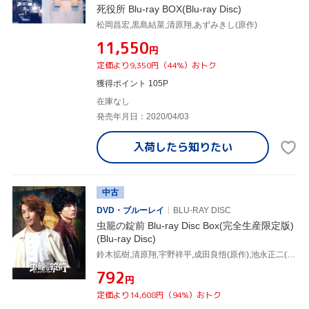
死役所 Blu-ray BOX(Blu-ray Disc)
松岡昌宏,黒島結菜,清原翔,あずみきし(原作)
¥11,550
円
定価より9,350円（44%）おトク
獲得ポイント 105P
在庫なし
発売年月日：2020/04/03
入荷したら
知りたい
中古
DVD・ブルーレイ
BLU-RAY DISC
虫籠の錠前 Blu-ray Disc Box(完全生産限定版)
(Blu-ray Disc)
鈴木拡樹,清原翔,宇野祥平,成田良悟(原作),池永正二(音楽)
¥792
円
定価より14,608円（94%）おトク