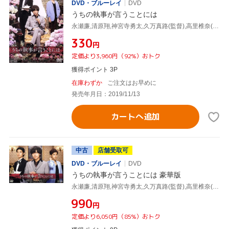
DVD・ブルーレイ
DVD
うちの執事が言うことには
永瀬廉,清原翔,神宮寺勇太,久万真路(監督),高里椎奈(原作),ゲイリー芦屋(音楽)
¥330
円
定価より3,960円（92%）おトク
獲得ポイント 3P
在庫わずか
ご注文はお早めに
発売年月日：2019/11/13
カートへ追加
中古
店舗受取可
DVD・ブルーレイ
DVD
うちの執事が言うことには 豪華版
永瀬廉,清原翔,神宮寺勇太,久万真路(監督),高里椎奈(原作),ゲイリー芦屋(音楽)
¥990
円
定価より6,050円（85%）おトク