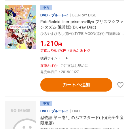
中古
DVD・ブルーレイ
BLU-RAY DISC
Fate/kaleid liner prisma☆Illya プリズマ☆ファ
ンタズム(通常版)(Blu-ray Disc)
ひろやまひろし(原作),TYPE-MOON(原作),門脇舞以(イリヤスフィール・フォン・アインツベルン),名塚佳織(美遊・エーデルフェルト),斎藤千和(クロエ・フォン・アインツベルン),大沼心(監督),平田和也(キャラクターデザイン),加藤達也(音楽)
¥1,210
円
定価より5,170円（81%）おトク
獲得ポイント 11P
在庫わずか
ご注文はお早めに
発売年月日：2019/11/27
カートへ追加
中古
DVD・ブルーレイ
DVD
忍物語 第三巻/しのぶマスタード(下)(完全生産
限定版)