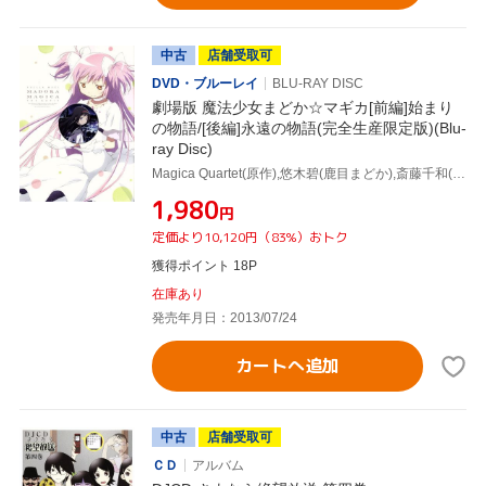
中古
店舗受取可
DVD・ブルーレイ
BLU-RAY DISC
劇場版 魔法少女まどか☆マギカ[前編]始まり
の物語/[後編]永遠の物語(完全生産限定版)(Blu-
ray Disc)
Magica Quartet(原作),悠木碧(鹿目まどか),斎藤千和(暁美ほむら),水橋かおり(巴マミ),岸田隆宏(キャラクターデザイン),谷口淳一郎(キャラクターデザイン),梶浦由記(音楽)
¥1,980
円
定価より10,120円（83%）おトク
獲得ポイント 18P
在庫あり
発売年月日：2013/07/24
カートへ追加
中古
店舗受取可
ＣＤ
アルバム