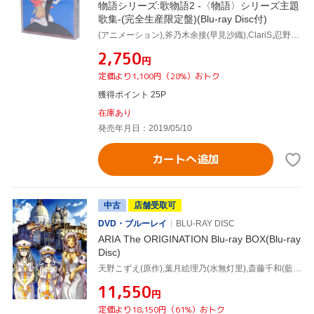
物語シリーズ:歌物語2 -〈物語〉シリーズ主題
歌集-(完全生産限定盤)(Blu-ray Disc付)
(アニメーション),斧乃木余接(早見沙織),ClariS,忍野扇(水橋かおり),老倉育(井上麻里奈),瀧川ありさ,八九寺真宵(加藤英美里),戦場ヶ原ひたぎ(斎藤千和)
¥2,750
円
定価より1,100円（28%）おトク
獲得ポイント 25P
在庫あり
発売年月日：2019/05/10
カートへ追加
中古
店舗受取可
DVD・ブルーレイ
BLU-RAY DISC
ARIA The ORIGINATION Blu-ray BOX(Blu-ray
Disc)
天野こずえ(原作),葉月絵理乃(水無灯里),斎藤千和(藍華),広橋涼(アリス),古賀誠(キャラクターデザイン),Choro Club feat.Senoo(音楽)
¥11,550
円
定価より18,150円（61%）おトク