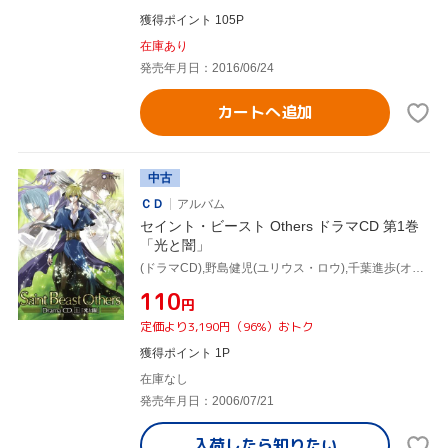
獲得ポイント 105P
在庫あり
発売年月日：2016/06/24
カートへ追加
中古
ＣＤ
アルバム
セイント・ビースト Others ドラマCD 第1巻
「光と闇」
(ドラマCD),野島健児(ユリウス・ロウ),千葉進歩(オーディン・ロウ),小山力也(ピラト),小杉十郎太(ジョエル),鈴木千尋(ミュウ),水島大宙(カナン),斎藤千和(マリエンヌ)
¥110
円
定価より3,190円（96%）おトク
獲得ポイント 1P
在庫なし
発売年月日：2006/07/21
入荷したら
知りたい