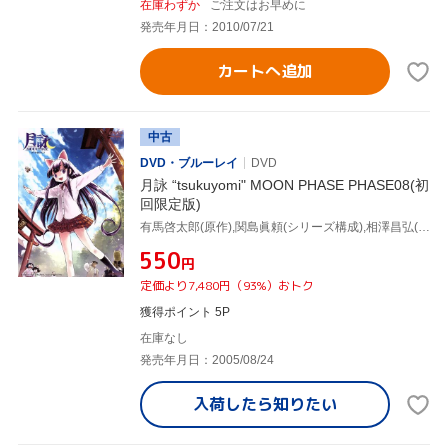
在庫わずか
ご注文はお早めに
発売年月日：2010/07/21
カートへ追加
中古
DVD・ブルーレイ
DVD
月詠 “tsukuyomi" MOON PHASE PHASE08(初
回限定版)
有馬啓太郎(原作),関島眞頼(シリーズ構成),相澤昌弘(キャラクターデザイン),斎藤千和(葉月),神谷浩史(森丘耕平),櫻井孝宏(御堂成児)
¥550
円
定価より7,480円（93%）おトク
獲得ポイント 5P
在庫なし
発売年月日：2005/08/24
入荷したら
知りたい