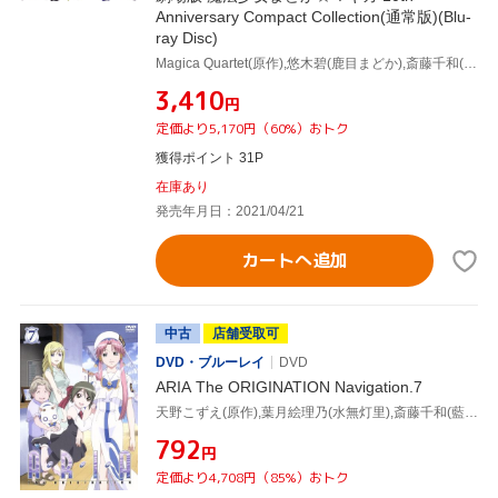
Anniversary Compact Collection(通常版)(Blu-
ray Disc)
Magica Quartet(原作),悠木碧(鹿目まどか),斎藤千和(暁美ほむら),水橋かおり(巴マミ),新房昭之(総監督),宮本幸裕(監督),岸田隆宏(キャラクターデザイン),梶浦由記(音楽)
¥3,410
円
定価より5,170円（60%）おトク
獲得ポイント 31P
在庫あり
発売年月日：2021/04/21
カートへ追加
中古
店舗受取可
DVD・ブルーレイ
DVD
ARIA The ORIGINATION Navigation.7
天野こずえ(原作),葉月絵理乃(水無灯里),斎藤千和(藍華),古賀誠(キャラクターデザイン)
¥792
円
定価より4,708円（85%）おトク