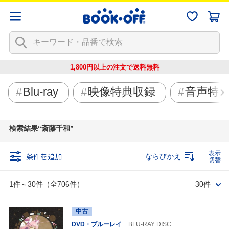
1,800円以上の注文で
送料無料
Blu-ray
映像特典収録
音声特
検索結果
斎藤千和
条件を追加
ならびかえ
1件～30件（全706件）
30件
中古
DVD・ブルーレイ
BLU-RAY DISC