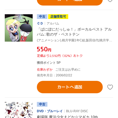
中古
店舗受取可
ＣＤ
アルバム
「ぱにぽにだっしゅ！」ボーカルベスト アル
バム::歌のザ・ベストテン
(アニメーション),桃月学園1年C組,阪田佳代(桃月学園1年C組 feat.6号さん),桃月学園1年で～組,門脇舞(ベホイミ),斎藤千和(レベッカ宮本),植田佳奈(桃月学園1年C組 feat.桃瀬くるみ),桃月学園1年え～☆び～組
¥550
円
定価より2,592円（82%）おトク
獲得ポイント 5P
在庫わずか
ご注文はお早めに
発売年月日：2006/02/22
カートへ追加
中古
DVD・ブルーレイ
BLU-RAY DISC
劇場版 魔法少女まどか☆マギカ 10th