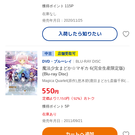
獲得ポイント 115P
在庫なし
発売年月日：2020/11/25
入荷したら
知りたい
中古
店舗受取可
DVD・ブルーレイ
BLU-RAY DISC
魔法少女まどか☆マギカ 6(完全生産限定版)
(Blu-ray Disc)
Magica Quartet(原作),悠木碧(鹿目まどか),斎藤千和(暁美ほむら),水橋かおり(巴マミ),岸田隆宏(キャラクターデザイン),梶浦由記(音楽)
¥550
円
定価より7,150円（92%）おトク
獲得ポイント 5P
在庫あり
発売年月日：2011/09/21
カートへ追加