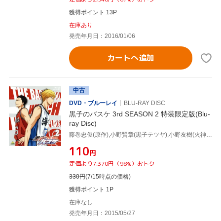
獲得ポイント 13P
在庫あり
発売年月日：2016/01/06
カートへ追加
中古
DVD・ブルーレイ
BLU-RAY DISC
黒子のバスケ 3rd SEASON 2 特装限定版(Blu-
ray Disc)
藤巻忠俊(原作),小野賢章(黒子テツヤ),小野友樹(火神大我),斎藤千和(相田リコ),菊地洋子(キャラクターデザイン),池頼広(音楽)
¥110
円
定価より7,370円（98%）おトク
330
円
(7/15時点の価格)
獲得ポイント 1P
在庫なし
発売年月日：2015/05/27