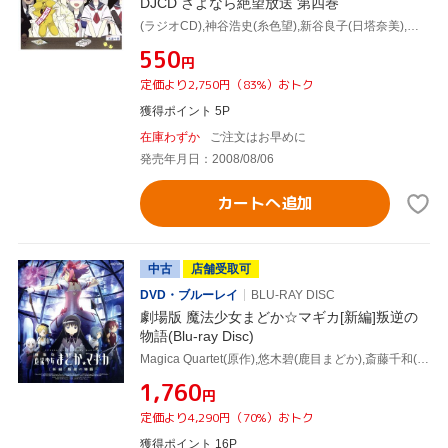
DJCD さよなら絶望放送 第四巻
(ラジオCD),神谷浩史(糸色望),新谷良子(日塔奈美),斎藤千和(音無芽留),井上麻里奈(木津千里)
¥550
円
定価より2,750円（83%）おトク
獲得ポイント 5P
在庫わずか
ご注文はお早めに
発売年月日：2008/08/06
カートへ追加
中古
店舗受取可
DVD・ブルーレイ
BLU-RAY DISC
劇場版 魔法少女まどか☆マギカ[新編]叛逆の
物語(Blu-ray Disc)
Magica Quartet(原作),悠木碧(鹿目まどか),斎藤千和(暁美ほむら),水橋かおり(巴マミ),岸田隆宏(キャラクターデザイン),谷口淳一郎(キャラクターデザイン、総作画監督),梶浦由記(音楽)
¥1,760
円
定価より4,290円（70%）おトク
獲得ポイント 16P