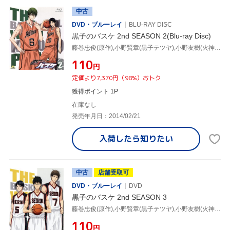
中古
DVD・ブルーレイ
BLU-RAY DISC
黒子のバスケ 2nd SEASON 2(Blu-ray Disc)
藤巻忠俊(原作),小野賢章(黒子テツヤ),小野友樹(火神大我),斎藤千和(相田リコ),菊地洋子(キャラクターデザイン),池頼広(音楽)
¥110
円
定価より7,370円（98%）おトク
獲得ポイント 1P
在庫なし
発売年月日：2014/02/21
入荷したら
知りたい
中古
店舗受取可
DVD・ブルーレイ
DVD
黒子のバスケ 2nd SEASON 3
藤巻忠俊(原作),小野賢章(黒子テツヤ),小野友樹(火神大我),斎藤千和(相田リコ),菊地洋子(キャラクターデザイン),池頼広(音楽)
¥110
円