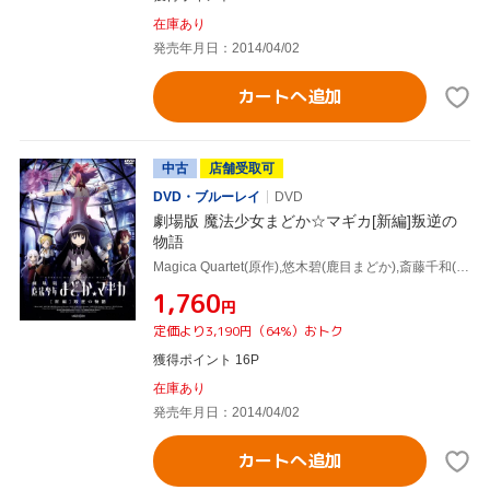
在庫あり
発売年月日：2014/04/02
カートへ追加
中古
店舗受取可
DVD・ブルーレイ
DVD
劇場版 魔法少女まどか☆マギカ[新編]叛逆の
物語
Magica Quartet(原作),悠木碧(鹿目まどか),斎藤千和(暁美ほむら),水橋かおり(巴マミ),岸田隆宏(キャラクターデザイン),谷口淳一郎(キャラクターデザイン、総作画監督),梶浦由記(音楽)
¥1,760
円
定価より3,190円（64%）おトク
獲得ポイント 16P
在庫あり
発売年月日：2014/04/02
カートへ追加