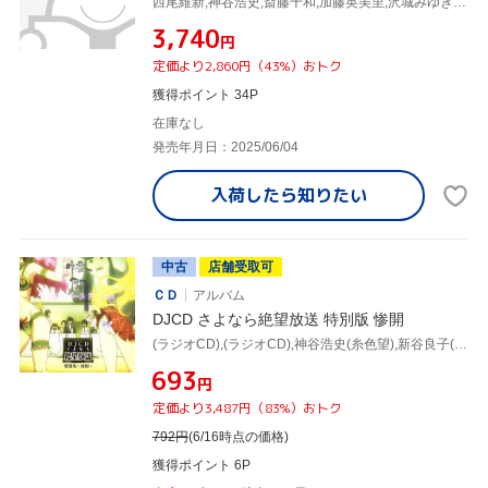
西尾維新,神谷浩史,斎藤千和,加藤英美里,沢城みゆき,坂本真綾,渡辺明夫,羽岡佳
¥3,740
円
定価より2,860円（43%）おトク
獲得ポイント 34P
在庫なし
発売年月日：2025/06/04
入荷したら
知りたい
中古
店舗受取可
ＣＤ
アルバム
DJCD さよなら絶望放送 特別版 惨開
(ラジオCD),(ラジオCD),神谷浩史(糸色望),新谷良子(日塔良子),松来未祐(藤吉晴美),真田アサミ(常月まとい),後藤邑子(小節あびる),後藤沙緒里(加賀愛),斎藤千和(音無芽留)
¥693
円
定価より3,487円（83%）おトク
792
円
(6/16時点の価格)
獲得ポイント 6P