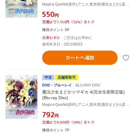
Magica Quartet(原作),アニメ,悠木碧(鹿目まどか),斎藤千和(暁美ほむら),喜多村英梨(美樹さやか),岸田隆宏(キャラクターデザイン),梶浦由記(音楽)
¥550
円
定価より7,150円（92%）おトク
獲得ポイント 5P
在庫わずか
ご注文はお早めに
発売年月日：2011/06/22
カートへ追加
中古
店舗受取可
DVD・ブルーレイ
BLU-RAY DISC
魔法少女まどか☆マギカ 4(完全生産限定版)
(Blu-ray Disc)
Magica Quartet(原作),アニメ,悠木碧(鹿目まどか),斎藤千和(暁美ほむら),喜多村英梨(美樹さやか),岸田隆宏(キャラクターデザイン),梶浦由記(音楽)
¥792
円
定価より6,908円（89%）おトク
獲得ポイント 7P