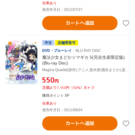
在庫あり
発売年月日：2011/07/27
カートへ追加
中古
店舗受取可
DVD・ブルーレイ
BLU-RAY DISC
魔法少女まどか☆マギカ 5(完全生産限定版)
(Blu-ray Disc)
Magica Quartet(原作),アニメ,悠木碧(鹿目まどか),斎藤千和(暁美ほむら),水橋かおり(巴マミ),岸田隆宏(キャラクターデザイン),梶浦由記(音楽)
¥550
円
定価より7,150円（92%）おトク
獲得ポイント 5P
在庫あり
発売年月日：2011/08/24
カートへ追加