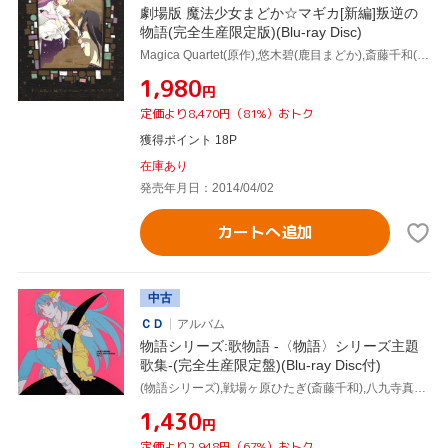
劇場版 魔法少女まどか☆マギカ[新編]叛逆の
物語(完全生産限定版)(Blu-ray Disc)
Magica Quartet(原作),悠木碧(鹿目まどか),斎藤千和(暁美ほむら),水橋かおり(巴マミ),岸田隆宏(キャラクターデザイン),谷口淳一郎(キャラクターデザイン、総作画監督),梶浦由記(音楽)
¥1,980
円
定価より8,470円（81%）おトク
獲得ポイント 18P
在庫あり
発売年月日：2014/04/02
カートへ追加
中古
ＣＤ
アルバム
物語シリーズ:歌物語 -〈物語〉シリーズ主題
歌集-(完全生産限定盤)(Blu-ray Disc付)
(物語シリーズ),戦場ヶ原ひたぎ(斎藤千和),八九寺真宵(加藤英美里),神原駿河(沢城みゆき),千石撫子(花澤香菜),羽川翼(堀江由衣),春奈るな,河野マリナ
¥1,430
円
定価より2,948円（67%）おトク