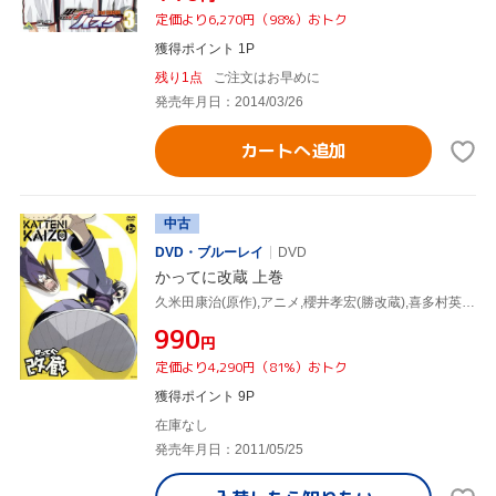
定価より6,270円（98%）おトク
獲得ポイント 1P
残り1点
ご注文はお早めに
発売年月日：2014/03/26
カートへ追加
中古
DVD・ブルーレイ
DVD
かってに改蔵 上巻
久米田康治(原作),アニメ,櫻井孝宏(勝改蔵),喜多村英梨(名取羽美),斎藤千和(坪内地丹),山村洋貴(キャラクターデザイン、総作画監督),川田瑠夏(音楽)
¥990
円
定価より4,290円（81%）おトク
獲得ポイント 9P
在庫なし
発売年月日：2011/05/25