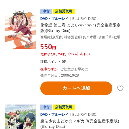
中古
店舗受取可
DVD・ブルーレイ
BLU-RAY DISC
化物語 第二巻 まよいマイマイ(完全生産限定
版)(Blu-ray Disc)
西尾維新(原作),神谷浩史(阿良々木暦),斎藤千和(戦場ヶ原ひたぎ),加藤英美里(八九寺真宵),渡辺明夫(キャラクターデザイン、総作画監督),神前暁(音楽)
¥550
円
定価より8,250円（93%）おトク
獲得ポイント 5P
在庫わずか
ご注文はお早めに
発売年月日：2009/10/28
カートへ追加
中古
店舗受取可
DVD・ブルーレイ
BLU-RAY DISC
魔法少女まどか☆マギカ 3(完全生産限定版)
(Blu-ray Disc)