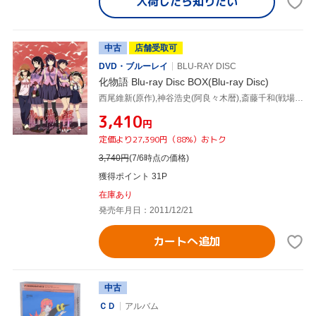
入荷したら
知りたい
中古
店舗受取可
DVD・ブルーレイ
BLU-RAY DISC
化物語 Blu-ray Disc BOX(Blu-ray Disc)
西尾維新(原作),神谷浩史(阿良々木暦),斎藤千和(戦場ヶ原ひたぎ),加藤英美里(八九寺真宵),渡辺明夫(キャラクターデザイン、総作画監督),神前暁(音楽)
¥3,410
円
定価より27,390円（88%）おトク
3,740
円
(7/6時点の価格)
獲得ポイント 31P
在庫あり
発売年月日：2011/12/21
カートへ追加
中古
ＣＤ
アルバム