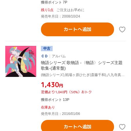
獲得ポイント 7P
残り1点
ご注文はお早めに
発売年月日：2008/10/24
カートへ追加
中古
ＣＤ
アルバム
物語シリーズ:歌物語 -〈物語〉シリーズ主題
歌集-(通常盤)
(物語シリーズ),戦場ヶ原ひたぎ(斎藤千和),八九寺真宵(加藤英美里),神原駿河(沢城みゆき),千石撫子(花澤香菜),羽川翼(堀江由衣),春奈るな,河野マリナ
¥1,430
円
定価より1,848円（56%）おトク
獲得ポイント 13P
在庫あり
発売年月日：2016/01/06
カートへ追加