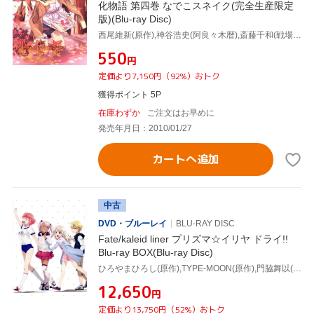
化物語 第四巻 なでこスネイク(完全生産限定
版)(Blu-ray Disc)
西尾維新(原作),神谷浩史(阿良々木暦),斎藤千和(戦場ヶ原ひたぎ),花澤香菜(千石撫子),渡辺明夫(キャラクターデザイン、総作画監督),神前暁(音楽)
¥550
円
定価より7,150円（92%）おトク
獲得ポイント 5P
在庫わずか
ご注文はお早めに
発売年月日：2010/01/27
カートへ追加
中古
DVD・ブルーレイ
BLU-RAY DISC
Fate/kaleid liner プリズマ☆イリヤ ドライ!!
Blu-ray BOX(Blu-ray Disc)
ひろやまひろし(原作),TYPE-MOON(原作),門脇舞以(イリヤスフィール・フォン・アインツベルン),名塚佳織(美遊・エーデルフェルト),斎藤千和(クロエ・フォン・アインツベルン),福圓美里(田中),平田和也(キャラクターデザイン),TECHNOBOYS PULCRAFT GREEN-FUND(音楽)
¥12,650
円
定価より13,750円（52%）おトク