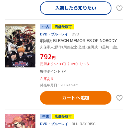
入荷したら
知りたい
中古
店舗受取可
DVD・ブルーレイ
DVD
劇場版 BLEACH MEMORIES OF NOBODY
久保帯人(原作),阿部記之(監督),森田成一(黒崎一護),斎藤千和(茜雫)
¥792
円
定価より3,388円（81%）おトク
獲得ポイント 7P
在庫あり
発売年月日：2007/09/05
カートへ追加
中古
店舗受取可
DVD・ブルーレイ
BLU-RAY DISC