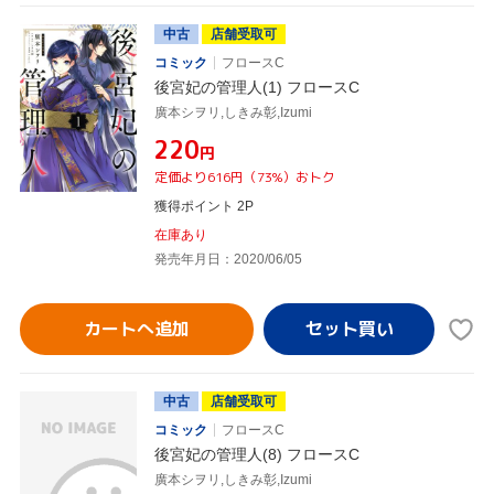
中古
店舗受取可
コミック
フロースC
後宮妃の管理人(1) フロースC
廣本シヲリ,しきみ彰,Izumi
¥220
円
定価より616円（73%）おトク
獲得ポイント 2P
在庫あり
発売年月日：2020/06/05
カートへ追加
中古
店舗受取可
コミック
フロースC
後宮妃の管理人(8) フロースC
廣本シヲリ,しきみ彰,Izumi