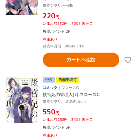
廣本シヲリ,一分咲
¥220
円
定価より530円（70%）おトク
獲得ポイント 2P
在庫あり
発売年月日：2024/05/14
カートへ追加
中古
店舗受取可
コミック
フロースC
後宮妃の管理人(7) フロースC
廣本シヲリ,しきみ彰,Izumi
¥550
円
定価より286円（34%）おトク
獲得ポイント 5P
在庫あり