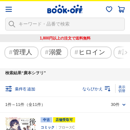
1,800円以上の注文で
送料無料
管理人
溺愛
ヒロイン
護
検索結果
廣本シヲリ
条件を追加
ならびかえ
1件～11件（全11件）
30件
中古
店舗受取可
コミック
フロースC