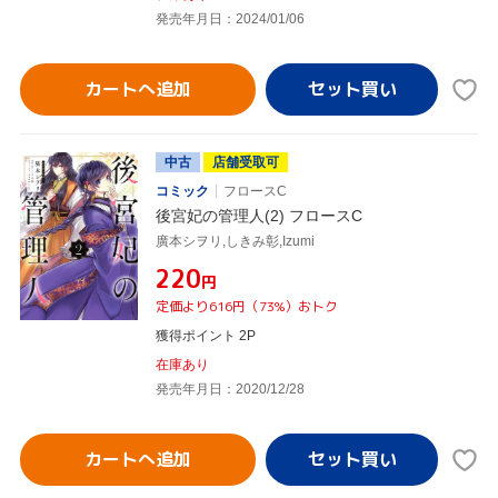
発売年月日：2024/01/06
カートへ追加
中古
店舗受取可
コミック
フロースC
後宮妃の管理人(2) フロースC
廣本シヲリ,しきみ彰,Izumi
¥220
円
定価より616円（73%）おトク
獲得ポイント 2P
在庫あり
発売年月日：2020/12/28
カートへ追加