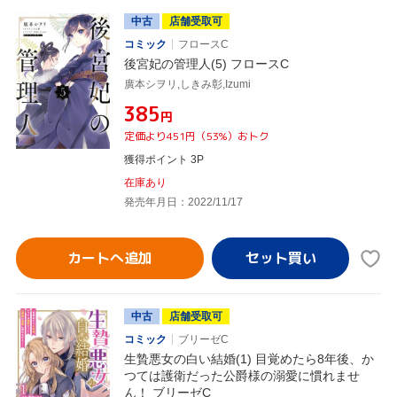
中古
店舗受取可
コミック
フロースC
後宮妃の管理人(5) フロースC
廣本シヲリ,しきみ彰,Izumi
¥385
円
定価より451円（53%）おトク
獲得ポイント 3P
在庫あり
発売年月日：2022/11/17
カートへ追加
中古
店舗受取可
コミック
ブリーゼC
生贄悪女の白い結婚(1) 目覚めたら8年後、か
つては護衛だった公爵様の溺愛に慣れませ
ん！ ブリーゼC