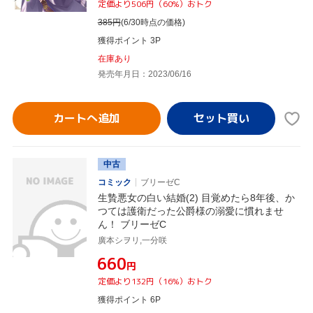
定価より506円（60%）おトク
385
円
(6/30時点の価格)
獲得ポイント 3P
在庫あり
発売年月日：2023/06/16
カートへ追加
中古
コミック
ブリーゼC
生贄悪女の白い結婚(2) 目覚めたら8年後、か
つては護衛だった公爵様の溺愛に慣れませ
ん！ ブリーゼC
廣本シヲリ,一分咲
¥660
円
定価より132円（16%）おトク
獲得ポイント 6P