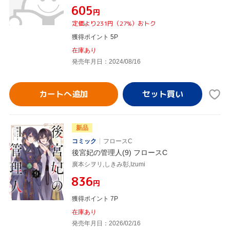
¥605
円
定価より231円（27%）おトク
獲得ポイント 5P
在庫あり
発売年月日：2024/08/16
カートへ追加
新品
コミック
フロースC
後宮妃の管理人(9) フロースC
廣本シヲリ,しきみ彰,Izumi
¥836
円
獲得ポイント 7P
在庫あり
発売年月日：2026/02/16