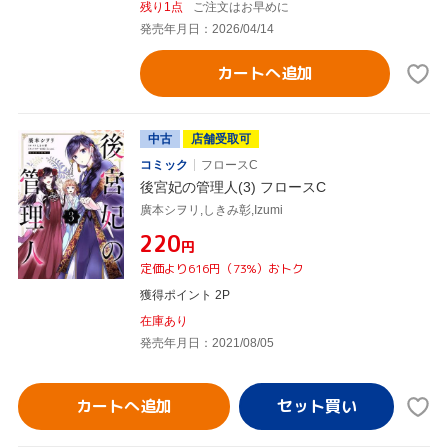
残り1点
ご注文はお早めに
発売年月日：2026/04/14
カートへ追加
中古
店舗受取可
コミック
フロースC
後宮妃の管理人(3) フロースC
廣本シヲリ,しきみ彰,Izumi
¥220
円
定価より616円（73%）おトク
獲得ポイント 2P
在庫あり
発売年月日：2021/08/05
カートへ追加