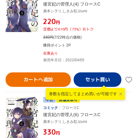
後宮妃の管理人(4) フロースC
廣本シヲリ,しきみ彰,Izumi
¥220
円
定価より616円（73%）おトク
330
円
(7/22時点の価格)
獲得ポイント 2P
在庫あり
発売年月日：2022/04/05
カートへ追加
巻数を指定して
まとめ買いが可能です
中古
店舗受取可
コミック
フロースC
後宮妃の管理人(6) フロースC
廣本シヲリ,しきみ彰,Izumi
¥330
円