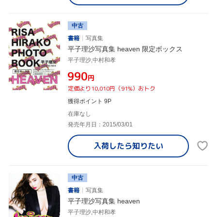
中古
書籍
写真集
平子理沙写真集 heaven 限定ボックス
平子理沙,中村和孝
¥990
円
定価より10,010円（91%）おトク
獲得ポイント 9P
在庫なし
発売年月日：2015/03/01
入荷したら
知りたい
中古
書籍
写真集
平子理沙写真集 heaven
平子理沙,中村和孝