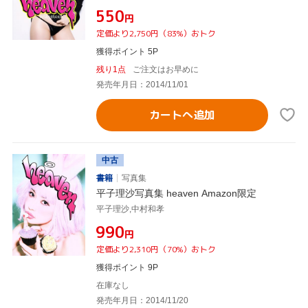
¥550
円
定価より2,750円（83%）おトク
獲得ポイント 5P
残り1点
ご注文はお早めに
発売年月日：2014/11/01
カートへ追加
中古
書籍
写真集
平子理沙写真集 heaven Amazon限定
平子理沙,中村和孝
¥990
円
定価より2,310円（70%）おトク
獲得ポイント 9P
在庫なし
発売年月日：2014/11/20