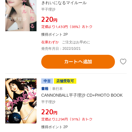
きれいになるマイルール
平子理沙
¥220
円
定価より1,430円（86%）おトク
獲得ポイント 2P
在庫わずか
ご注文はお早めに
発売年月日：2022/10/21
カートへ追加
中古
店舗受取可
書籍
単行本
CANNONBALL平子理沙 CD+PHOTO BOOK
平子理沙
¥220
円
定価より2,294円（91%）おトク
獲得ポイント 2P