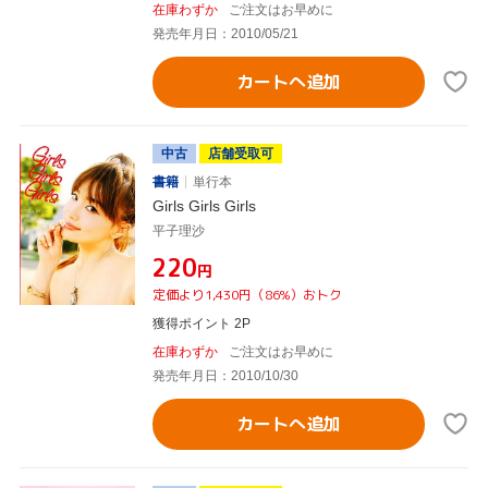
在庫わずか
ご注文はお早めに
発売年月日：2010/05/21
カートへ追加
中古
店舗受取可
書籍
単行本
Girls Girls Girls
平子理沙
¥220
円
定価より1,430円（86%）おトク
獲得ポイント 2P
在庫わずか
ご注文はお早めに
発売年月日：2010/10/30
カートへ追加