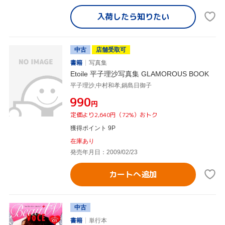
入荷したら
知りたい
中古
店舗受取可
書籍
写真集
Etoile 平子理沙写真集 GLAMOROUS BOOK
平子理沙,中村和孝,鍋島日御子
¥990
円
定価より2,640円（72%）おトク
獲得ポイント 9P
在庫あり
発売年月日：2009/02/23
カートへ追加
中古
書籍
単行本