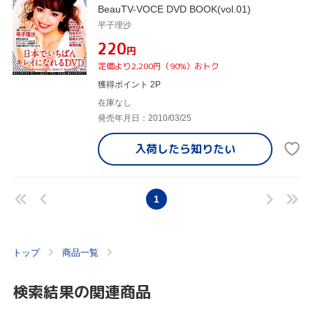
BeauTV-VOCE DVD BOOK(vol.01)
平子理沙
¥220
円
定価より2,200円（90%）おトク
獲得ポイント 2P
在庫なし
発売年月日：2010/03/25
入荷したら
知りたい
1
トップ
商品一覧
検索結果の関連商品