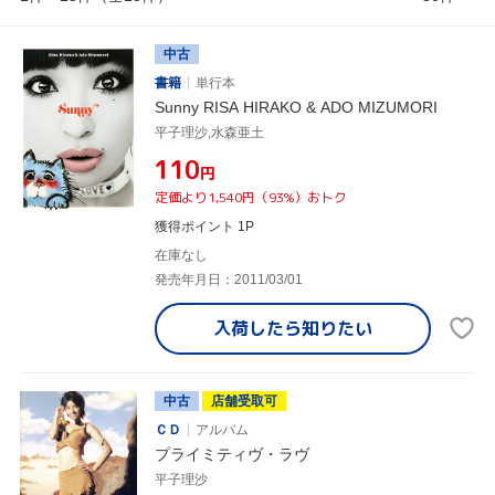
中古
書籍
単行本
Sunny RISA HIRAKO & ADO MIZUMORI
平子理沙,水森亜土
¥110
円
定価より1,540円（93%）おトク
獲得ポイント 1P
在庫なし
発売年月日：2011/03/01
入荷したら
知りたい
中古
店舗受取可
ＣＤ
アルバム
プライミティヴ・ラヴ
平子理沙