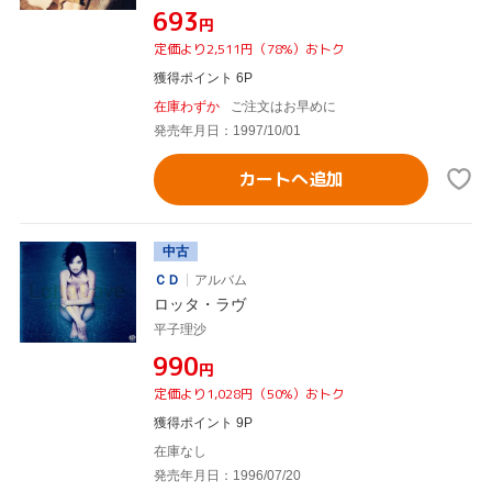
¥693
円
定価より2,511円（78%）おトク
獲得ポイント 6P
在庫わずか
ご注文はお早めに
発売年月日：1997/10/01
カートへ追加
中古
ＣＤ
アルバム
ロッタ・ラヴ
平子理沙
¥990
円
定価より1,028円（50%）おトク
獲得ポイント 9P
在庫なし
発売年月日：1996/07/20