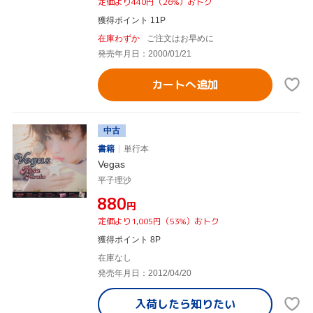
定価より440円（26%）おトク
獲得ポイント 11P
在庫わずか
ご注文はお早めに
発売年月日：2000/01/21
カートへ追加
中古
書籍
単行本
Vegas
平子理沙
¥880
円
定価より1,005円（53%）おトク
獲得ポイント 8P
在庫なし
発売年月日：2012/04/20
入荷したら
知りたい