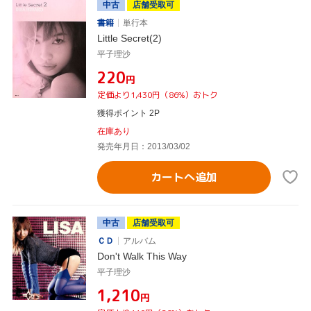
中古
店舗受取可
書籍
単行本
Little Secret(2)
平子理沙
¥220
円
定価より1,430円（86%）おトク
獲得ポイント 2P
在庫あり
発売年月日：2013/03/02
カートへ追加
中古
店舗受取可
ＣＤ
アルバム
Don't Walk This Way
平子理沙
¥1,210
円