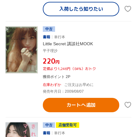
入荷したら
知りたい
中古
書籍
単行本
Little Secret 講談社MOOK
平子理沙
¥220
円
定価より1,246円（84%）おトク
獲得ポイント 2P
在庫わずか
ご注文はお早めに
発売年月日：2009/08/07
カートへ追加
中古
店舗受取可
書籍
単行本