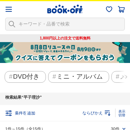
1,800円以上の注文で
送料無料
DVD付き
ミニ・アルバム
メ
検索結果
平子理沙
条件を追加
ならびかえ
1件～15件（全15件）
30件