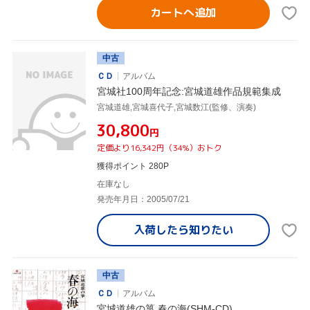
カートへ追加
中古
ＣＤ
アルバム
宮城社100周年記念:宮城道雄作品規範集成
宮城道雄,宮城喜代子,宮城数江(監修、演奏)
¥30,800
円
定価より16,342円（34%）おトク
獲得ポイント 280P
在庫なし
発売年月日：2005/07/21
入荷したら
知りたい
中古
ＣＤ
アルバム
宮城道雄の箏 春の海(SHM-CD)