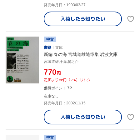
発売年月日：1993/03/27
入荷したら
知りたい
中古
書籍
文庫
新編 春の海 宮城道雄随筆集 岩波文庫
宮城道雄,千葉潤之介
¥770
円
定価より66円（7%）おトク
獲得ポイント 7P
在庫なし
発売年月日：2002/11/15
入荷したら
知りたい
中古