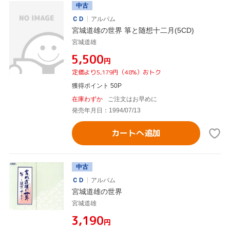
中古
ＣＤ
アルバム
宮城道雄の世界 箏と随想十二月(5CD)
宮城道雄
¥5,500
円
定価より5,179円（48%）おトク
獲得ポイント 50P
在庫わずか
ご注文はお早めに
発売年月日：1994/07/13
カートへ追加
中古
ＣＤ
アルバム
宮城道雄の世界
宮城道雄
¥3,190
円