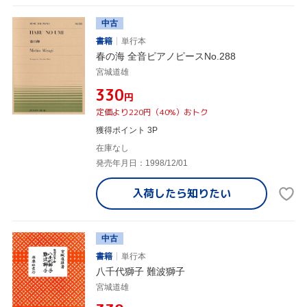
中古
書籍
単行本
春の海 全音ピアノピースNo.288
宮城道雄
¥330
円
定価より220円（40%）おトク
獲得ポイント 3P
在庫なし
発売年月日：1998/12/01
入荷したら
知りたい
中古
書籍
単行本
八千代獅子 難波獅子
宮城道雄