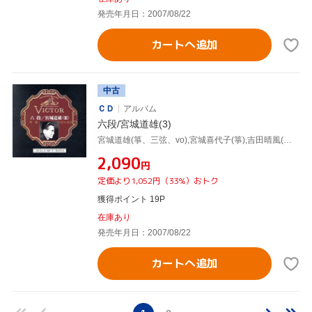
発売年月日：2007/08/22
カートへ追加
中古
ＣＤ
アルバム
六段/宮城道雄(3)
宮城道雄(箏、三弦、vo),宮城喜代子(箏),吉田晴風(尺八)
¥2,090
円
定価より1,052円（33%）おトク
獲得ポイント 19P
在庫あり
発売年月日：2007/08/22
カートへ追加