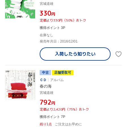
宮城道雄
¥330
円
定価より330円（50%）おトク
獲得ポイント 3P
在庫なし
発売年月日：2016/12/01
入荷したら
知りたい
中古
店舗受取可
ＣＤ
アルバム
春の海
宮城道雄
¥792
円
定価より2,420円（75%）おトク
獲得ポイント 7P
残り1点
ご注文はお早めに