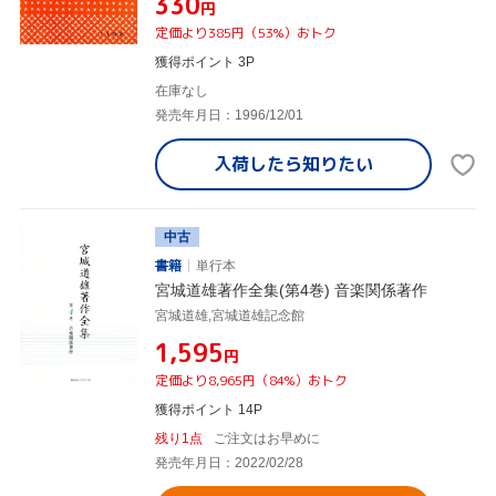
¥330
円
定価より385円（53%）おトク
獲得ポイント 3P
在庫なし
発売年月日：1996/12/01
入荷したら
知りたい
中古
書籍
単行本
宮城道雄著作全集(第4巻) 音楽関係著作
宮城道雄,宮城道雄記念館
¥1,595
円
定価より8,965円（84%）おトク
獲得ポイント 14P
残り1点
ご注文はお早めに
発売年月日：2022/02/28