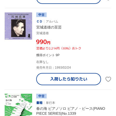
中古
ＣＤ
アルバム
宮城道雄の至芸
宮城道雄
¥990
円
定価より2,214円（69%）おトク
獲得ポイント 9P
在庫なし
発売年月日：1993/02/24
入荷したら
知りたい
中古
書籍
単行本
春の海 ピアノソロ ピアノ・ピース(PIANO
PIECE SERIES)No.1339