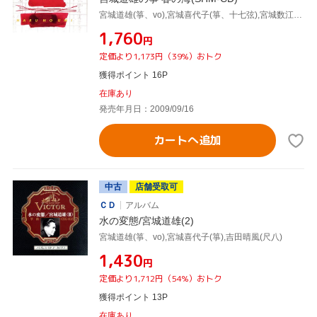
宮城道雄(箏、vo),宮城喜代子(箏、十七弦),宮城数江(箏)
¥1,760
円
定価より1,173円（39%）おトク
獲得ポイント 16P
在庫あり
発売年月日：2009/09/16
カートへ追加
中古
店舗受取可
ＣＤ
アルバム
水の変態/宮城道雄(2)
宮城道雄(箏、vo),宮城喜代子(箏),吉田晴風(尺八)
¥1,430
円
定価より1,712円（54%）おトク
獲得ポイント 13P
在庫あり