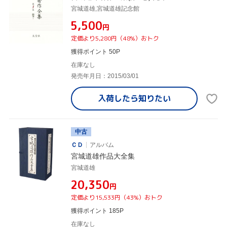
宮城道雄,宮城道雄記念館
¥5,500
円
定価より5,280円（48%）おトク
獲得ポイント 50P
在庫なし
発売年月日：2015/03/01
入荷したら
知りたい
中古
ＣＤ
アルバム
宮城道雄作品大全集
宮城道雄
¥20,350
円
定価より15,533円（43%）おトク
獲得ポイント 185P
在庫なし