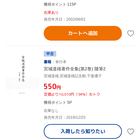
獲得ポイント 115P
在庫あり
発売年月日：2002/06/01
カートへ追加
中古
書籍
単行本
宮城道雄著作全集(第2巻) 随筆2
宮城道雄,宮城道雄記念館,千葉優子
¥550
円
定価より10,010円（94%）おトク
獲得ポイント 5P
在庫なし
発売年月日：2019/12/25
入荷したら
知りたい