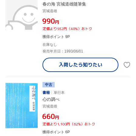
春の海 宮城道雄随筆集
宮城道雄
¥990
円
定価より932円（48%）おトク
獲得ポイント 9P
在庫なし
発売年月日：1993/06/01
入荷したら
知りたい
中古
書籍
単行本
心の調べ
宮城道雄
¥660
円
定価より1,100円（62%）おトク
獲得ポイント 6P