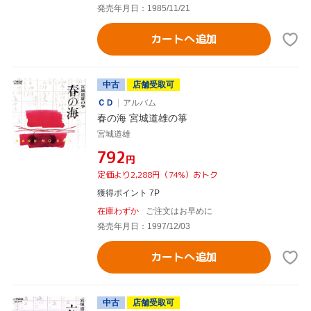
発売年月日：1985/11/21
カートへ追加
中古
店舗受取可
ＣＤ
アルバム
春の海 宮城道雄の箏
宮城道雄
¥792
円
定価より2,288円（74%）おトク
獲得ポイント 7P
在庫わずか
ご注文はお早めに
発売年月日：1997/12/03
カートへ追加
中古
店舗受取可