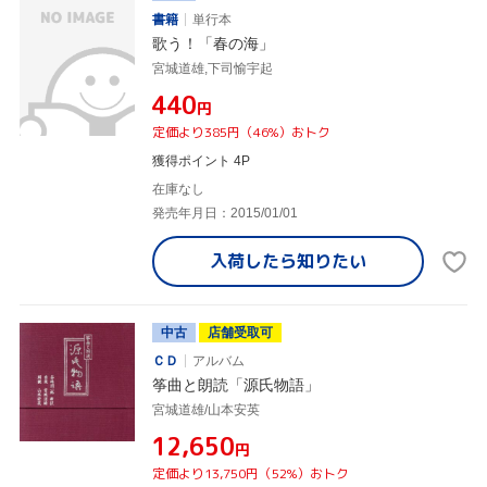
書籍
単行本
歌う！「春の海」
宮城道雄,下司愉宇起
¥440
円
定価より385円（46%）おトク
獲得ポイント 4P
在庫なし
発売年月日：2015/01/01
入荷したら
知りたい
中古
店舗受取可
ＣＤ
アルバム
筝曲と朗読「源氏物語」
宮城道雄/山本安英
¥12,650
円
定価より13,750円（52%）おトク