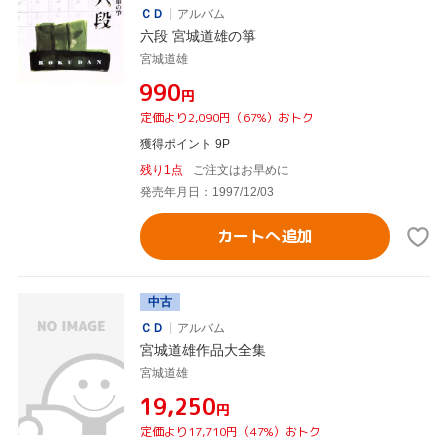
ＣＤ
アルバム
六段 宮城道雄の箏
宮城道雄
¥990
円
定価より2,090円（67%）おトク
獲得ポイント 9P
残り1点
ご注文はお早めに
発売年月日：1997/12/03
カートへ追加
中古
ＣＤ
アルバム
宮城道雄作品大全集
宮城道雄
¥19,250
円
定価より17,710円（47%）おトク