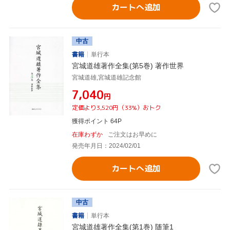
カートへ追加
中古
書籍
単行本
宮城道雄著作全集(第5巻) 著作世界
宮城道雄,宮城道雄記念館
¥7,040
円
定価より3,520円（33%）おトク
獲得ポイント 64P
在庫わずか
ご注文はお早めに
発売年月日：2024/02/01
カートへ追加
中古
書籍
単行本
宮城道雄著作全集(第1巻) 随筆1