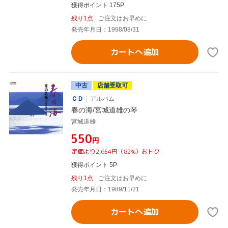
獲得ポイント 175P
残り1点
ご注文はお早めに
発売年月日：1998/08/31
カートへ追加
中古
店舗受取可
ＣＤ
アルバム
春の海/宮城道雄の琴
宮城道雄
¥550
円
定価より2,654円（82%）おトク
獲得ポイント 5P
残り1点
ご注文はお早めに
発売年月日：1989/11/21
カートへ追加