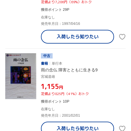
定価より7,286円（69%）おトク
獲得ポイント 29P
在庫なし
発売年月日：1997/04/16
入荷したら
知りたい
中古
書籍
単行本
雨の念仏 障害とともに生きる9
宮城道雄
¥1,155
円
定価より825円（41%）おトク
獲得ポイント 10P
在庫なし
発売年月日：2001/02/01
入荷したら
知りたい