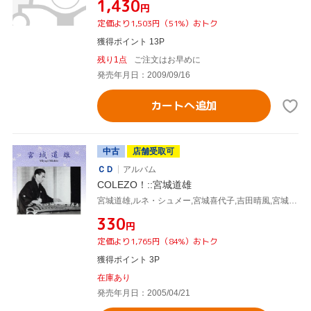
¥1,430
円
定価より1,503円（51%）おトク
獲得ポイント 13P
残り1点
ご注文はお早めに
発売年月日：2009/09/16
カートへ追加
中古
店舗受取可
ＣＤ
アルバム
COLEZO！::宮城道雄
宮城道雄,ルネ・シュメー,宮城喜代子,吉田晴風,宮城数江
¥330
円
定価より1,765円（84%）おトク
獲得ポイント 3P
在庫あり
発売年月日：2005/04/21