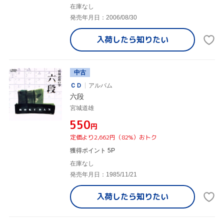
在庫なし
発売年月日：2006/08/30
入荷したら
知りたい
中古
ＣＤ
アルバム
六段
宮城道雄
¥550
円
定価より2,662円（82%）おトク
獲得ポイント 5P
在庫なし
発売年月日：1985/11/21
入荷したら
知りたい