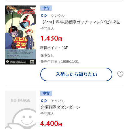
中古
ＣＤ
シングル
【8cm】科学忍者隊ガッチャマン/バビル2世
子門真人
¥1,430
円
獲得ポイント 13P
在庫なし
発売年月日：1989/11/01
入荷したら
知りたい
中古
ＣＤ
アルバム
究極戦隊ダダンダーン
子門真人
¥4,400
円