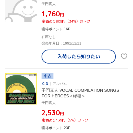
子門真人
¥1,760
円
定価より909円（34%）おトク
獲得ポイント 16P
在庫なし
発売年月日：1992/12/21
入荷したら
知りたい
中古
ＣＤ
アルバム
子門真人 VOCAL COMPILATION SONGS
FOR HEROES＜緑盤＞
子門真人
¥2,530
円
定価より139円（5%）おトク
獲得ポイント 23P