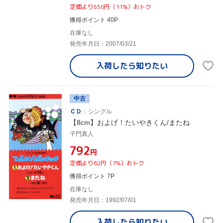
定価より550円（11%）おトク
獲得ポイント 40P
在庫なし
発売年月日：2007/03/21
入荷したら
知りたい
中古
ＣＤ
シングル
【8cm】およげ！たいやきくん/またね
子門真人
¥792
円
定価より62円（7%）おトク
獲得ポイント 7P
在庫なし
発売年月日：1992/07/01
入荷したら
知りたい