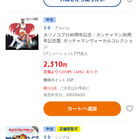
中古
ＣＤ
アルバム
タツノコプロ40周年記念・ガッチャマン30周
年記念盤::ガッチャマンヴォーカルコレクショ
ン
(アニメーション),子門真人
¥2,310
円
定価より1,870円（44%）おトク
獲得ポイント 21P
残り1点
ご注文はお早めに
発売年月日：2002/04/20
カートへ追加
中古
店舗受取可
ＣＤ
シングル