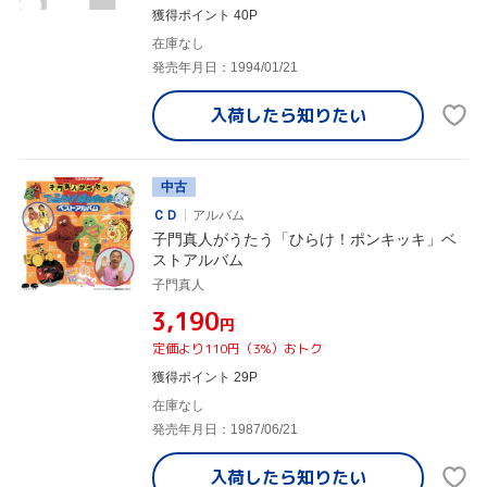
獲得ポイント 40P
在庫なし
発売年月日：1994/01/21
入荷したら
知りたい
中古
ＣＤ
アルバム
子門真人がうたう「ひらけ！ポンキッキ」ベ
ストアルバム
子門真人
¥3,190
円
定価より110円（3%）おトク
獲得ポイント 29P
在庫なし
発売年月日：1987/06/21
入荷したら
知りたい