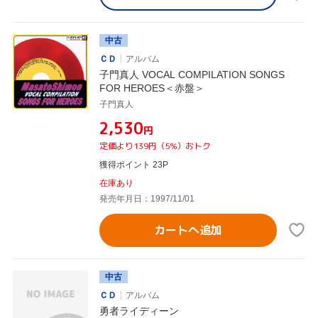
中古
ＣＤ
アルバム
子門真人 VOCAL COMPILATION SONGS
FOR HEROES＜赤盤＞
子門真人
¥2,530
円
定価より139円（5%）おトク
獲得ポイント 23P
在庫あり
発売年月日：1997/11/01
カートへ追加
中古
ＣＤ
アルバム
勇者ライディーン