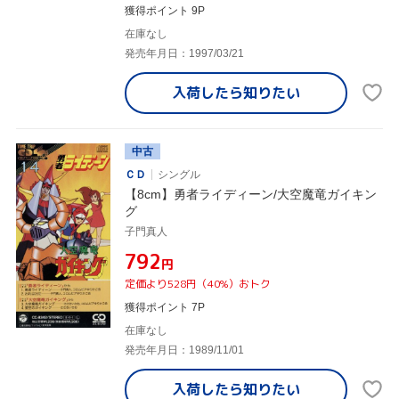
獲得ポイント 9P
在庫なし
発売年月日：1997/03/21
入荷したら
知りたい
中古
ＣＤ
シングル
【8cm】勇者ライディーン/大空魔竜ガイキン
グ
子門真人
¥792
円
定価より528円（40%）おトク
獲得ポイント 7P
在庫なし
発売年月日：1989/11/01
入荷したら
知りたい