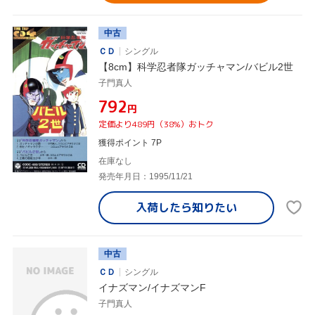
中古
ＣＤ
シングル
【8cm】科学忍者隊ガッチャマン/バビル2世
子門真人
¥792
円
定価より489円（38%）おトク
獲得ポイント 7P
在庫なし
発売年月日：1995/11/21
入荷したら
知りたい
中古
ＣＤ
シングル
イナズマン/イナズマンF
子門真人