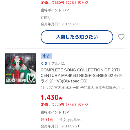
定価より880円（22%）おトク
獲得ポイント 27P
在庫なし
発売年月日：2016/07/20
入荷したら
知りたい
中古
ＣＤ
アルバム
COMPLETE SONG COLLECTION OF 20TH
CENTURY MASKED RIDER SERIES 02 仮面
ライダーV3(Blu-spec CD)
(キッズ),宮内洋,水木一郎,子門真人,日本合唱協会,井上裕子,コロムビアゆりかご会,ザ・スウィンガーズ
¥1,430
円
定価より770円（35%）おトク
獲得ポイント 13P
残り1点
ご注文はお早めに
発売年月日：2011/09/21