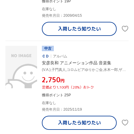
獲得ポイント 19P
在庫なし
発売年月日：2009/04/15
入荷したら
知りたい
中古
ＣＤ
アルバム
安彦良和 アニメーション作品 音楽集
(V.A.),子門真人,コロムビアゆりかご会,水木一郎,ザ・ブレッスンフォー,堀江美都子,ヤマト・スタジオ・オーケストラ,川島和子
¥2,750
円
定価より1,100円（28%）おトク
獲得ポイント 25P
在庫なし
発売年月日：2025/11/19
入荷したら
知りたい