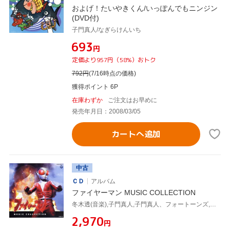
およげ！たいやきくん/いっぽんでもニンジン
(DVD付)
子門真人/なぎらけんいち
¥693
円
定価より957円（58%）おトク
792
円
(7/16時点の価格)
獲得ポイント 6P
在庫わずか
ご注文はお早めに
発売年月日：2008/03/05
カートへ追加
中古
ＣＤ
アルバム
ファイヤーマン MUSIC COLLECTION
冬木透(音楽),子門真人,子門真人、フォートーンズ,コロムビアゆりかご会、フォートーンズ
¥2,970
円