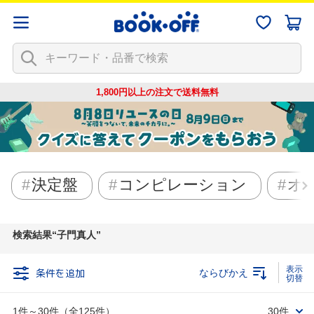
1,800円以上の注文で
送料無料
決定盤
コンピレーション
オ
検索結果
子門真人
条件を追加
ならびかえ
1件～30件（全125件）
30件