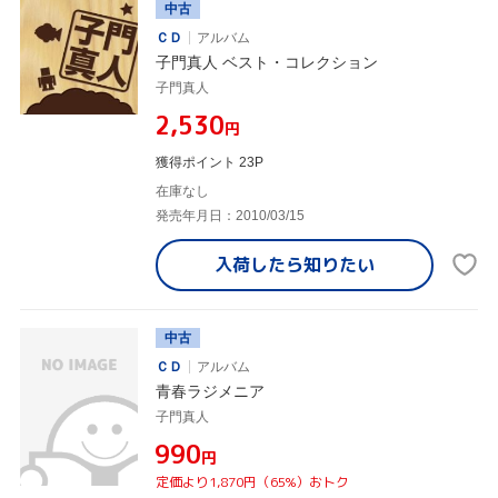
中古
ＣＤ
アルバム
子門真人 ベスト・コレクション
子門真人
¥2,530
円
獲得ポイント 23P
在庫なし
発売年月日：2010/03/15
入荷したら
知りたい
中古
ＣＤ
アルバム
青春ラジメニア
子門真人
¥990
円
定価より1,870円（65%）おトク