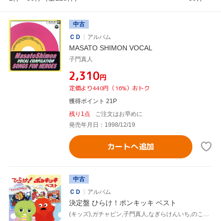
中古
ＣＤ
アルバム
MASATO SHIMON VOCAL
子門真人
¥2,310
円
定価より440円（16%）おトク
獲得ポイント 21P
残り1点
ご注文はお早めに
発売年月日：1998/12/19
カートへ追加
中古
ＣＤ
アルバム
決定盤 ひらけ！ポンキッキ ベスト
(キッズ),ガチャピン,子門真人,なぎらけんいち,のこいのこ,上條恒彦,ビックリ・エレクトリック・カンパニー,鹿島ヒデヤ