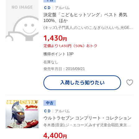
ＣＤ
アルバム
決定盤「こどもヒットソング」ベスト 勇気
100%、ほか
(キッズ),子門真人,のこいのこ,なぎらけんいち,光GENJI,吉田仁美,爆チュー問題,コニーちゃん
¥1,430
円
定価より1,430円（50%）おトク
獲得ポイント 13P
在庫なし
発売年月日：2016/09/21
入荷したら
知りたい
中古
ＣＤ
アルバム
ウルトラセブン コンプリート・コレクション
冬木透(音楽),ジ・エコーズ,みすず児童合唱団,東京マイスタージンガー,子門真人,ビッグ・ライツ,マジカル・スペース・シップ
¥4,400
円