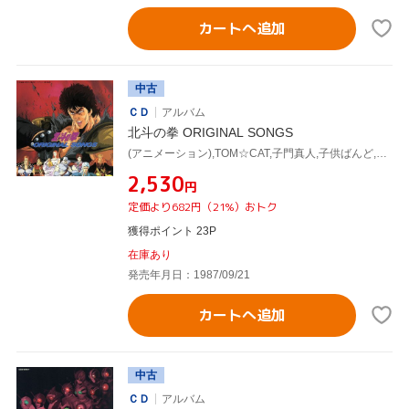
カートへ追加
中古
ＣＤ
アルバム
北斗の拳 ORIGINAL SONGS
(アニメーション),TOM☆CAT,子門真人,子供ばんど,神谷明,クリスタルキング
¥2,530
円
定価より682円（21%）おトク
獲得ポイント 23P
在庫あり
発売年月日：1987/09/21
カートへ追加
中古
ＣＤ
アルバム