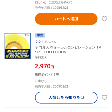
残り1点
ご注文はお早めに
発売年月日：1998/12/21
カートへ追加
中古
ＣＤ
アルバム
子門真人 ヴォーカルコンピレーション TV
SIZE COLLECTION
子門真人
¥2,970
円
獲得ポイント 27P
在庫なし
発売年月日：2003/02/21
入荷したら
知りたい