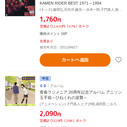
KAMEN RIDER BEST 1971～1994
(キッズ),藤岡弘,宮内洋,藤浩一,水木一郎,子門真人,堀江美都子,高杉俊价
¥1,760
円
定価より2,420円（57%）おトク
獲得ポイント 16P
在庫あり
発売年月日：2011/04/27
カートへ追加
中古
ＣＤ
アルバム
青春ラジメニア 20周年記念アルバム アニソン
玉手箱～ひねくれの逆襲～
(アニメーション),子門真人,ヒデ夕樹,成田賢,こおろぎ'73,水木一郎,堀江美都子,コロムビアゆりかご会
¥2,090
円
定価より529円（20%）おトク