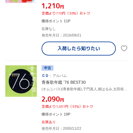
¥1,210
円
定価より770円（38%）おトク
獲得ポイント 11P
在庫なし
発売年月日：2016/09/21
入荷したら
知りたい
中古
ＣＤ
アルバム
青春歌年鑑 '76 BEST30
(オムニバス)(青春歌年鑑),子門真人,都はるみ,太田裕美,中村雅俊,山口百恵,荒井由実,小椋佳
¥2,090
円
定価より1,031円（33%）おトク
獲得ポイント 19P
在庫あり
発売年月日：2000/11/22