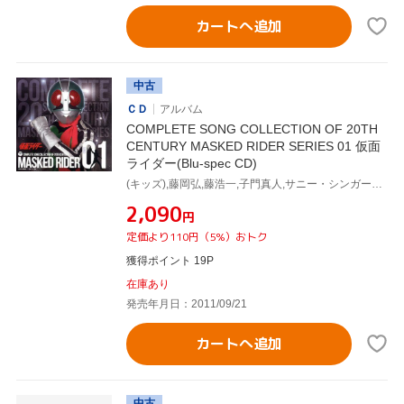
カートへ追加
中古
ＣＤ
アルバム
COMPLETE SONG COLLECTION OF 20TH
CENTURY MASKED RIDER SERIES 01 仮面
ライダー(Blu-spec CD)
(キッズ),藤岡弘,藤浩一,子門真人,サニー・シンガーズ,小野木久美子,幹和之,コロムビアゆりかご会
¥2,090
円
定価より110円（5%）おトク
獲得ポイント 19P
在庫あり
発売年月日：2011/09/21
カートへ追加
中古