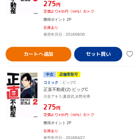
¥275
円
定価より495円（64%）おトク
獲得ポイント 2P
在庫あり
発売年月日：2018/08/30
カートへ追加
中古
店舗受取可
コミック
ビッグC
正直不動産(2) ビッグC
大谷アキラ,夏原武,水野光博
¥275
円
定価より495円（64%）おトク
獲得ポイント 2P
在庫あり
発売年月日：2018/04/27