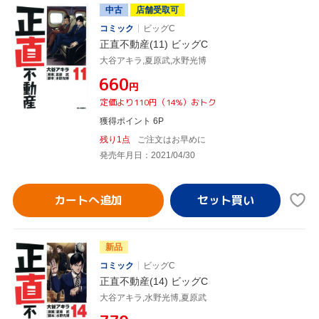
中古
店舗受取可
コミック
ビッグC
正直不動産(11) ビッグC
大谷アキラ,夏原武,水野光博
¥660
円
定価より110円（14%）おトク
獲得ポイント 6P
残り1点
ご注文はお早めに
発売年月日：2021/04/30
カートへ追加
新品
コミック
ビッグC
正直不動産(14) ビッグC
大谷アキラ,水野光博,夏原武