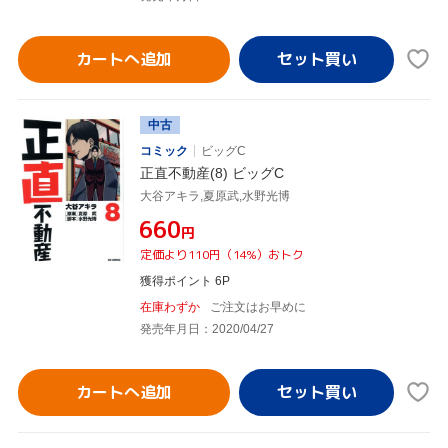
カートへ追加
中古
コミック
ビッグC
正直不動産(8) ビッグC
大谷アキラ,夏原武,水野光博
¥660
円
定価より110円（14%）おトク
獲得ポイント 6P
在庫わずか
ご注文はお早めに
発売年月日：2020/04/27
カートへ追加