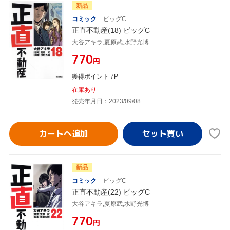
新品
コミック
ビッグC
正直不動産(18) ビッグC
大谷アキラ,夏原武,水野光博
¥770
円
獲得ポイント 7P
在庫あり
発売年月日：2023/09/08
カートへ追加
新品
コミック
ビッグC
正直不動産(22) ビッグC
大谷アキラ,夏原武,水野光博
¥770
円