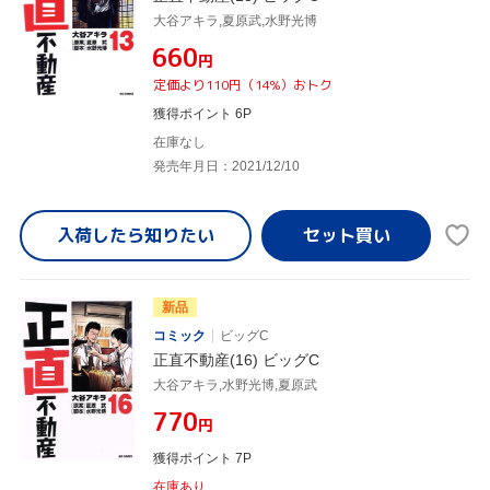
大谷アキラ,夏原武,水野光博
¥660
円
定価より110円（14%）おトク
獲得ポイント 6P
在庫なし
発売年月日：2021/12/10
入荷したら
知りたい
新品
コミック
ビッグC
正直不動産(16) ビッグC
大谷アキラ,水野光博,夏原武
¥770
円
獲得ポイント 7P
在庫あり