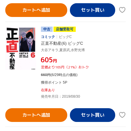
カートへ追加
中古
店舗受取可
コミック
ビッグC
正直不動産(6) ビッグC
大谷アキラ,夏原武,水野光博
¥605
円
定価より165円（21%）おトク
660
円
(6/29時点の価格)
獲得ポイント 5P
在庫あり
発売年月日：2019/08/30
カートへ追加