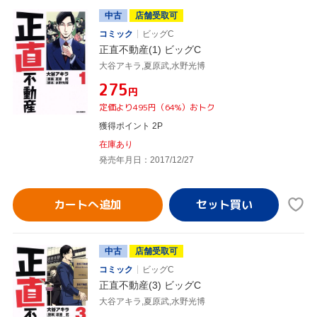
中古
店舗受取可
コミック
ビッグC
正直不動産(1) ビッグC
大谷アキラ,夏原武,水野光博
¥275
円
定価より495円（64%）おトク
獲得ポイント 2P
在庫あり
発売年月日：2017/12/27
カートへ追加
中古
店舗受取可
コミック
ビッグC
正直不動産(3) ビッグC
大谷アキラ,夏原武,水野光博