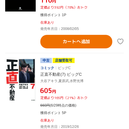
¥110
円
定価より392円（78%）おトク
獲得ポイント 1P
在庫あり
発売年月日：2008/02/05
カートへ追加
中古
店舗受取可
コミック
ビッグC
正直不動産(7) ビッグC
大谷アキラ,夏原武,水野光博
¥605
円
定価より165円（21%）おトク
660
円
(6/29時点の価格)
獲得ポイント 5P
在庫あり
発売年月日：2019/12/26