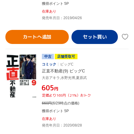
獲得ポイント 5P
在庫あり
発売年月日：2019/04/26
カートへ追加
中古
店舗受取可
コミック
ビッグC
正直不動産(9) ビッグC
大谷アキラ,水野光博,夏原武
¥605
円
定価より165円（21%）おトク
660
円
(6/29時点の価格)
獲得ポイント 5P
在庫あり
発売年月日：2020/08/28