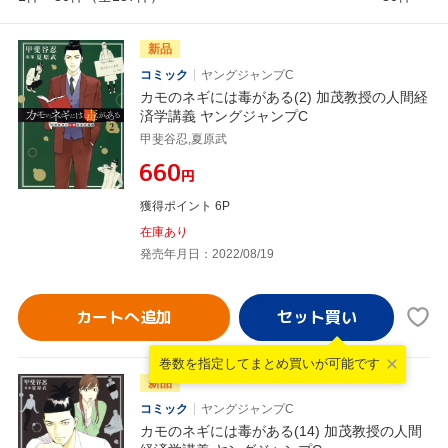
新品
コミック
ヤングジャンプC
カモのネギには毒がある(2) 加茂教授の人間経
済学講義 ヤングジャンプC
甲斐谷忍,夏原武
¥660
円
獲得ポイント 6P
在庫あり
発売年月日：2022/08/19
カートへ追加
巻数を指定して
まとめ買いが可能です
新品
コミック
ヤングジャンプC
カモのネギには毒がある(14) 加茂教授の人間