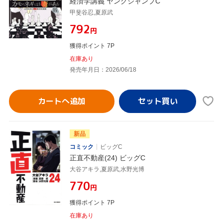
経済学講義 ヤングジャンプC
甲斐谷忍,夏原武
¥792
円
獲得ポイント 7P
在庫あり
発売年月日：2026/06/18
カートへ追加
新品
コミック
ビッグC
正直不動産(24) ビッグC
大谷アキラ,夏原武,水野光博
¥770
円
獲得ポイント 7P
在庫あり