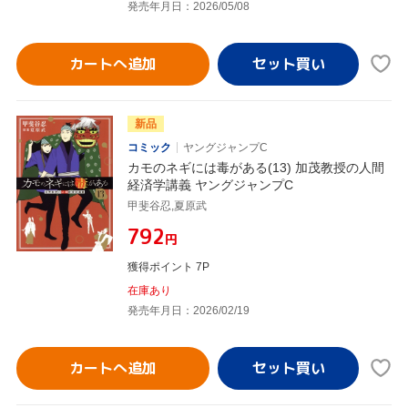
発売年月日：2026/05/08
カートへ追加
新品
コミック
ヤングジャンプC
カモのネギには毒がある(13) 加茂教授の人間
経済学講義 ヤングジャンプC
甲斐谷忍,夏原武
¥792
円
獲得ポイント 7P
在庫あり
発売年月日：2026/02/19
カートへ追加