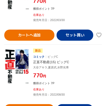
¥770
円
獲得ポイント 7P
在庫あり
発売年月日：2022/03/30
カートへ追加
新品
コミック
ビッグC
正直不動産(15) ビッグC
大谷アキラ,夏原武,水野光博
¥770
円
獲得ポイント 7P
在庫あり
発売年月日：2022/08/30