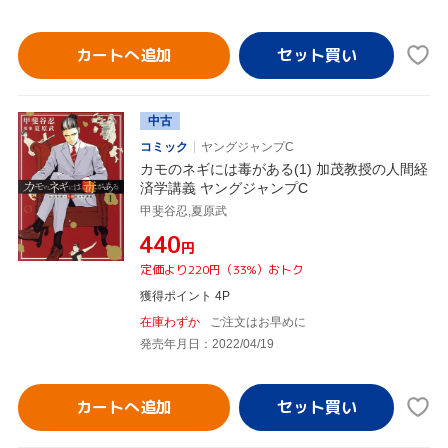
カートへ追加
中古
コミック
ヤングジャンプC
カモのネギには毒がある(1) 加茂教授の人間経
済学講義 ヤングジャンプC
甲斐谷忍,夏原武
¥440
円
定価より220円（33%）おトク
獲得ポイント 4P
在庫わずか
ご注文はお早めに
発売年月日：2022/04/19
カートへ追加