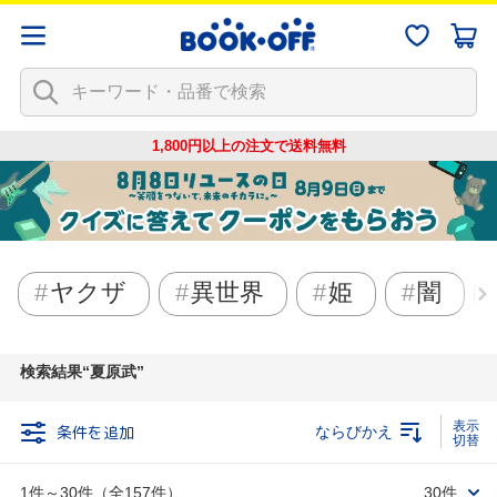
1,800円以上の注文で
送料無料
ヤクザ
異世界
姫
闇
検索結果
夏原武
条件を追加
ならびかえ
1件～30件（全157件）
30件