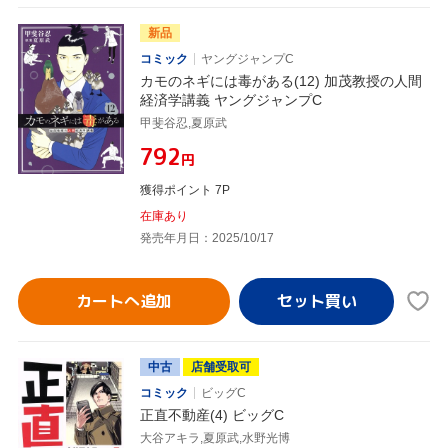
新品
コミック
ヤングジャンプC
カモのネギには毒がある(12) 加茂教授の人間
経済学講義 ヤングジャンプC
甲斐谷忍,夏原武
¥792
円
獲得ポイント 7P
在庫あり
発売年月日：2025/10/17
カートへ追加
中古
店舗受取可
コミック
ビッグC
正直不動産(4) ビッグC
大谷アキラ,夏原武,水野光博