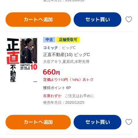
カートへ追加
中古
店舗受取可
コミック
ビッグC
正直不動産(10) ビッグC
大谷アキラ,夏原武,水野光博
¥660
円
定価より110円（14%）おトク
獲得ポイント 6P
在庫わずか
ご注文はお早めに
発売年月日：2020/12/25
カートへ追加