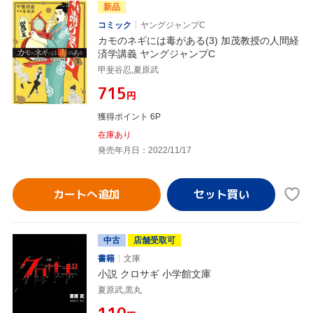
新品
コミック
ヤングジャンプC
カモのネギには毒がある(3) 加茂教授の人間経
済学講義 ヤングジャンプC
甲斐谷忍,夏原武
¥715
円
獲得ポイント 6P
在庫あり
発売年月日：2022/11/17
カートへ追加
中古
店舗受取可
書籍
文庫
小説 クロサギ 小学館文庫
夏原武,黒丸