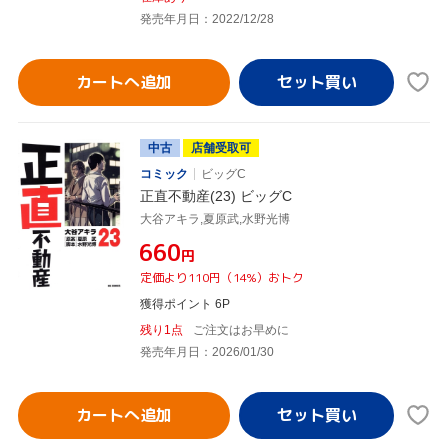
発売年月日：2022/12/28
カートへ追加
中古
店舗受取可
コミック
ビッグC
正直不動産(23) ビッグC
大谷アキラ,夏原武,水野光博
¥660
円
定価より110円（14%）おトク
獲得ポイント 6P
残り1点
ご注文はお早めに
発売年月日：2026/01/30
カートへ追加