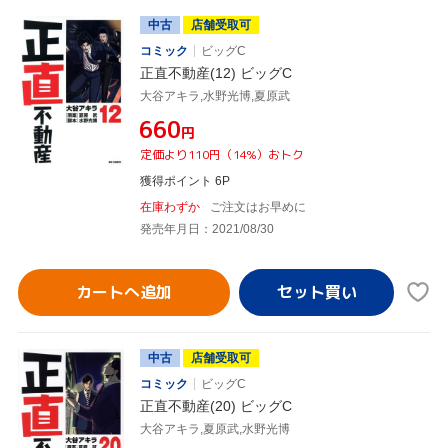
中古
店舗受取可
コミック
ビッグC
正直不動産(12) ビッグC
大谷アキラ,水野光博,夏原武
¥660
円
定価より110円（14%）おトク
獲得ポイント 6P
在庫わずか
ご注文はお早めに
発売年月日：2021/08/30
カートへ追加
中古
店舗受取可
コミック
ビッグC
正直不動産(20) ビッグC
大谷アキラ,夏原武,水野光博