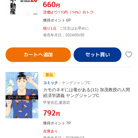
¥660
円
定価より110円（14%）おトク
獲得ポイント 6P
残り1点
ご注文はお早めに
発売年月日：2024/05/30
カートへ追加
新品
コミック
ヤングジャンプC
カモのネギには毒がある(11) 加茂教授の人間
経済学講義 ヤングジャンプC
甲斐谷忍,夏原武
¥792
円
獲得ポイント 7P
在庫あり
発売年月日：2025/06/18