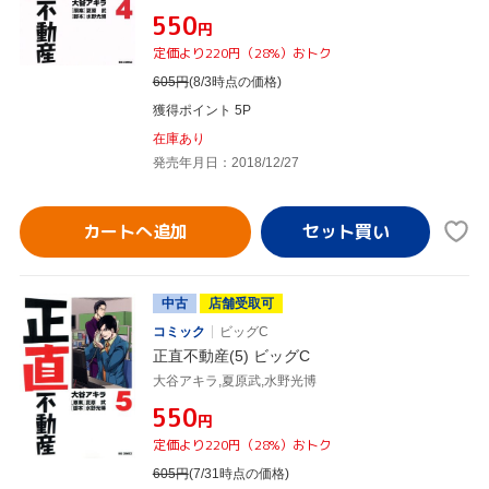
¥550
円
定価より220円（28%）おトク
605
円
(8/3時点の価格)
獲得ポイント 5P
在庫あり
発売年月日：2018/12/27
カートへ追加
中古
店舗受取可
コミック
ビッグC
正直不動産(5) ビッグC
大谷アキラ,夏原武,水野光博
¥550
円
定価より220円（28%）おトク
605
円
(7/31時点の価格)