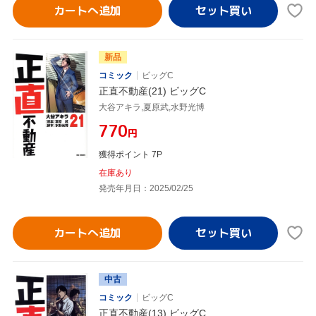
カートへ追加
新品
コミック
ビッグC
正直不動産(21) ビッグC
大谷アキラ,夏原武,水野光博
¥770
円
獲得ポイント 7P
在庫あり
発売年月日：2025/02/25
カートへ追加
中古
コミック
ビッグC
正直不動産(13) ビッグC