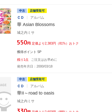
中古
店舗受取可
ＣＤ
アルバム
華 Asian Blossoms
城之内ミサ
¥550
円
定価より2,383円（81%）おトク
獲得ポイント 5P
残り1点
ご注文はお早めに
発売年月日：2000/03/18
中古
店舗受取可
ＣＤ
アルバム
華II～road to oasis
城之内ミサ
¥330
円
定価より2,603円（88%）おトク