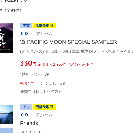
件（全91件）
中古
店舗受取可
ＣＤ
アルバム
癒 PACIFIC MOON SPECIAL SAMPLER
(オムニバス),京田誠一,恩田直幸,城之内ミサ,小宮瑞代,F.A.B
¥330
円
定価より1,765円（84%）おトク
獲得ポイント 3P
残り1点
ご注文はお早めに
発売年月日：1999/12/18
中古
店舗受取可
ＣＤ
アルバム
Friends
城之内ミサ