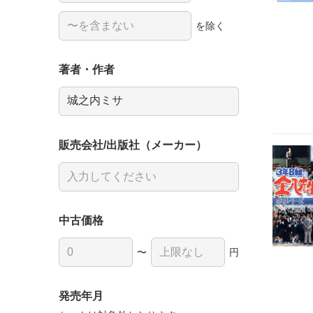
を除く
著者・作者
販売会社/出版社（メーカー）
中古価格
〜
円
発売年月