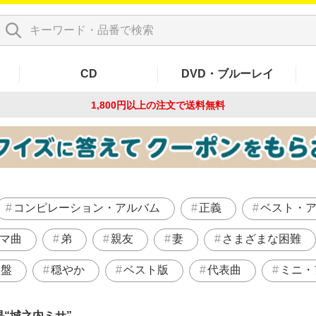
CD
DVD・ブルーレイ
1,800円以上の注文で
送料無料
コンピレーション・アルバム
正義
ベスト・
マ曲
弟
親友
妻
さまざまな困難
ラ盤
穏やか
ベスト版
代表曲
ミニ・
果
城之内ミサ