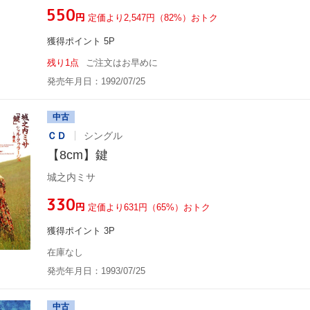
¥550
円
定価より2,547円（82%）おトク
獲得ポイント 5P
残り1点
ご注文はお早めに
発売年月日：1992/07/25
中古
ＣＤ
シングル
【8cm】鍵
城之内ミサ
¥330
円
定価より631円（65%）おトク
獲得ポイント 3P
在庫なし
発売年月日：1993/07/25
中古