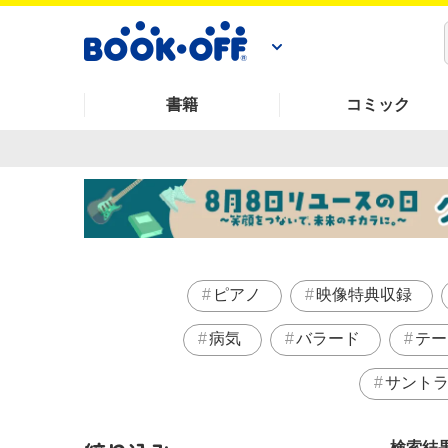
書籍
コミック
ピアノ
映像特典収録
病気
バラード
テー
サント
検索結