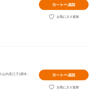
カートへ追加
お気に入り追加
武田鉄矢,小西美帆,山崎銀之丞,深江卓次,星野真里,佐野泰臣,小山内美江子(脚本、原作),城之内ミサ(音楽)
カートへ追加
お気に入り追加