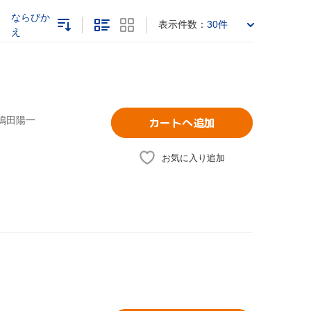
ならびか
表示件数：
30件
え
,嶋田陽一
カートへ追加
お気に入り追加