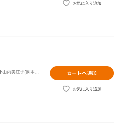
お気に入り追加
武田鉄矢,小西美帆,山崎銀之丞,深江卓次,星野真里,佐野泰臣,小山内美江子(脚本、原作),城之内ミサ(音楽)
カートへ追加
お気に入り追加