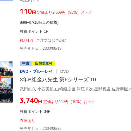
¥110
円
定価より2,509円（95%）おトク
330
円
(7/15時点の価格)
獲得ポイント 1P
残り1点
ご注文はお早めに
発売年月日：2000/08/19
中古
店舗受取可
DVD・ブルーレイ
DVD
3年B組金八先生 第6シリーズ 10
¥3,740
円
定価より440円（10%）おトク
獲得ポイント 34P
在庫あり
発売年月日：2004/06/25