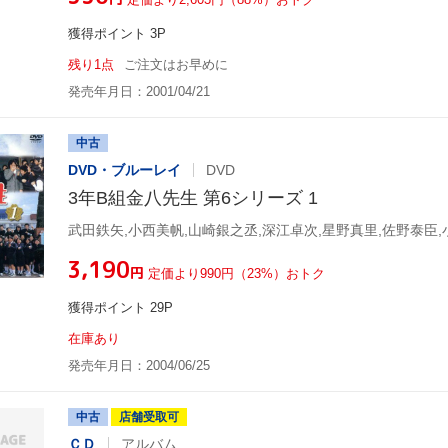
獲得ポイント 3P
残り1点
ご注文はお早めに
発売年月日：2001/04/21
中古
DVD・ブルーレイ
DVD
3年B組金八先生 第6シリーズ 1
¥3,190
円
定価より990円（23%）おトク
獲得ポイント 29P
在庫あり
発売年月日：2004/06/25
中古
店舗受取可
ＣＤ
アルバム