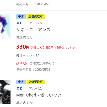
発売年月日：1988/04/25
中古
店舗受取可
ＣＤ
アルバム
シネ・ニュアンス
城之内ミサ
¥330
円
定価より2,882円（89%）おトク
獲得ポイント 3P
残り1点
ご注文はお早めに
発売年月日：1990/05/25
中古
店舗受取可
ＣＤ
アルバム
Mon Cheri～愛しいひと
城之内ミサ