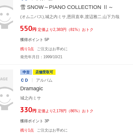
雪 SNOW～PIANO COLLECTION Ⅱ～
(オムニバス),城之内ミサ,恩田直幸,渡辺雅二,山下力哉
¥550
円
定価より2,383円（81%）おトク
獲得ポイント 5P
残り1点
ご注文はお早めに
発売年月日：1999/10/21
中古
店舗受取可
ＣＤ
アルバム
Dramagic
城之内ミサ
¥330
円
定価より2,178円（86%）おトク
獲得ポイント 3P
残り1点
ご注文はお早めに