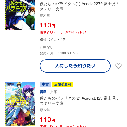
僕たちのパラドクス(1) Acacia2279 富士見ミ
ステリー文庫
厚木隼
¥110
円
定価より506円（82%）おトク
獲得ポイント 1P
在庫なし
発売年月日：2007/01/25
入荷したら
知りたい
中古
店舗受取可
書籍
文庫
僕たちのパラドクス(2) Acacia1429 富士見ミ
ステリー文庫
厚木隼
¥110
円
定価より616円（84%）おトク