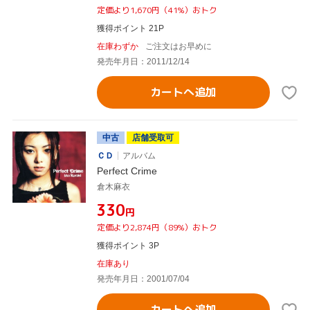
定価より1,670円（41%）おトク
獲得ポイント 21P
在庫わずか
ご注文はお早めに
発売年月日：2011/12/14
カートへ追加
中古
店舗受取可
ＣＤ
アルバム
Perfect Crime
倉木麻衣
¥330
円
定価より2,874円（89%）おトク
獲得ポイント 3P
在庫あり
発売年月日：2001/07/04
カートへ追加