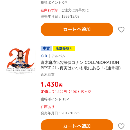
獲得ポイント 0P
在庫わずか
ご注文はお早めに
発売年月日：1999/12/08
カートへ追加
中古
店舗受取可
ＣＤ
アルバム
倉木麻衣×名探偵コナン COLLABORATION
BEST 21 -真実はいつも歌にある！-(通常盤)
倉木麻衣
¥1,430
円
定価より1,422円（49%）おトク
獲得ポイント 13P
在庫あり
発売年月日：2017/10/25
カートへ追加