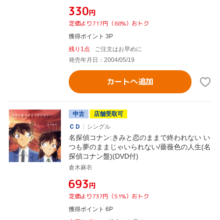
¥330
円
定価より717円（68%）おトク
獲得ポイント 3P
残り1点
ご注文はお早めに
発売年月日：2004/05/19
カートへ追加
中古
店舗受取可
ＣＤ
シングル
名探偵コナン:きみと恋のままで終われない い
つも夢のままじゃいられない/薔薇色の人生(名
探偵コナン盤)(DVD付)
倉木麻衣
¥693
円
定価より737円（51%）おトク
獲得ポイント 6P