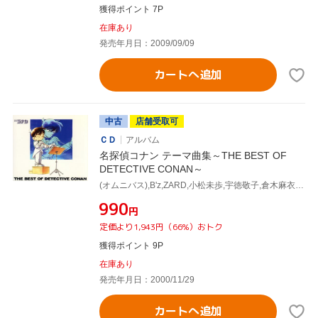
獲得ポイント 7P
在庫あり
発売年月日：2009/09/09
カートへ追加
中古
店舗受取可
ＣＤ
アルバム
名探偵コナン テーマ曲集～THE BEST OF
DETECTIVE CONAN～
(オムニバス),B'z,ZARD,小松未歩,宇徳敬子,倉木麻衣,DEEN,rumania montevideo
¥990
円
定価より1,943円（66%）おトク
獲得ポイント 9P
在庫あり
発売年月日：2000/11/29
カートへ追加