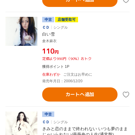
中古
店舗受取可
ＣＤ
シングル
白い雪
倉木麻衣
¥110
円
定価より990円（90%）おトク
獲得ポイント 1P
在庫わずか
ご注文はお早めに
発売年月日：2006/12/20
カートへ追加
中古
ＣＤ
シングル
きみと恋のままで終われない いつも夢のまま
じゃいられない/薔薇色の人生(通常盤)