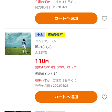
在庫わずか
ご注文はお早めに
発売年月日：2003/04/30
カートへ追加
中古
店舗受取可
ＣＤ
アルバム
風のららら
倉木麻衣
¥110
円
定価より937円（89%）おトク
獲得ポイント 1P
在庫わずか
ご注文はお早めに
発売年月日：2003/05/28
カートへ追加