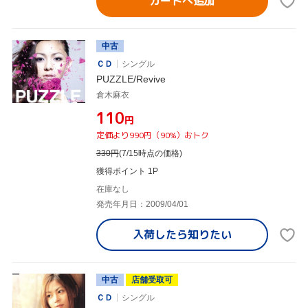
カートへ追加
中古
ＣＤ
シングル
PUZZLE/Revive
倉木麻衣
¥110
円
定価より990円（90%）おトク
330
円
(7/15時点の価格)
獲得ポイント 1P
在庫なし
発売年月日：2009/04/01
入荷したら
知りたい
中古
店舗受取可
ＣＤ
シングル