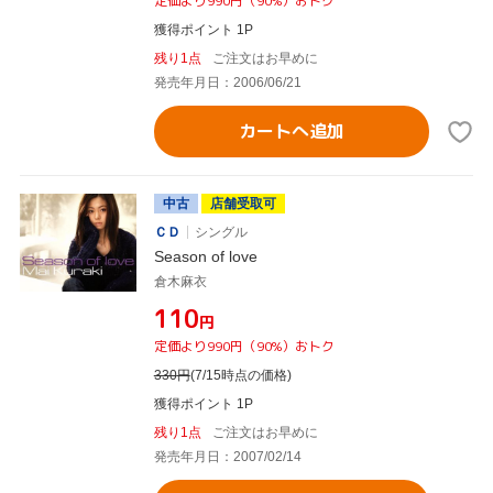
定価より990円（90%）おトク
獲得ポイント 1P
残り1点
ご注文はお早めに
発売年月日：2006/06/21
カートへ追加
中古
店舗受取可
ＣＤ
シングル
Season of love
倉木麻衣
¥110
円
定価より990円（90%）おトク
330
円
(7/15時点の価格)
獲得ポイント 1P
残り1点
ご注文はお早めに
発売年月日：2007/02/14