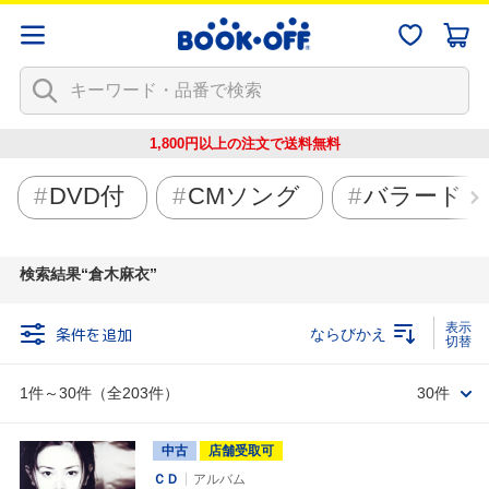
1,800円以上の注文で
送料無料
DVD付
CMソング
バラード
検索結果
倉木麻衣
条件を追加
ならびかえ
1件～30件（全203件）
30件
中古
店舗受取可
ＣＤ
アルバム