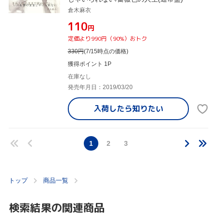
倉木麻衣
¥110
円
定価より990円（90%）おトク
330
円
(7/15時点の価格)
獲得ポイント 1P
在庫なし
発売年月日：2019/03/20
入荷したら
知りたい
1
2
3
トップ
商品一覧
検索結果の関連商品