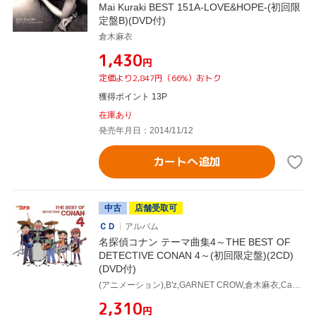
Mai Kuraki BEST 151A-LOVE&HOPE-(初回限
定盤B)(DVD付)
倉木麻衣
¥1,430
円
定価より2,847円（66%）おトク
獲得ポイント 13P
在庫あり
発売年月日：2014/11/12
カートへ追加
中古
店舗受取可
ＣＤ
アルバム
名探偵コナン テーマ曲集4～THE BEST OF
DETECTIVE CONAN 4～(初回限定盤)(2CD)
(DVD付)
(アニメーション),B'z,GARNET CROW,倉木麻衣,Caos Caos Caos,愛内里菜,BREAKERZ,Naifu
¥2,310
円