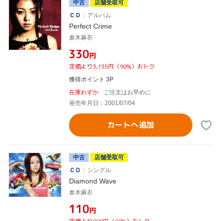
中古
店舗受取可
ＣＤ
アルバム
Perfect Crime
倉木麻衣
¥330
円
定価より3,135円（90%）おトク
獲得ポイント 3P
在庫わずか
ご注文はお早めに
発売年月日：2001/07/04
カートへ追加
中古
店舗受取可
ＣＤ
シングル
Diamond Wave
倉木麻衣
¥110
円