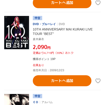
カートへ追加
中古
DVD・ブルーレイ
DVD
10TH ANNIVERSARY MAI KURAKI LIVE
TOUR “BEST"
倉木麻衣
¥2,090
円
定価より4,719円（69%）おトク
獲得ポイント 19P
在庫あり
発売年月日：2009/12/23
カートへ追加
中古
ＣＤ
アルバム