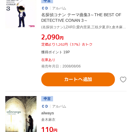
中古
ＣＤ
アルバム
名探偵コナン テーマ曲集3～THE BEST OF
DETECTIVE CONAN 3～
(名探偵コナン),ZARD,愛内里菜,三枝夕夏,B'z,倉木麻衣,三枝夕夏 IN db,GARNET CROW
¥2,090
円
定価より1,262円（37%）おトク
獲得ポイント 19P
在庫あり
発売年月日：2008/08/06
カートへ追加
中古
ＣＤ
アルバム
always
倉木麻衣
¥110
円