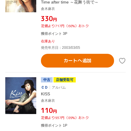
Time after time ～花舞う街で～
倉木麻衣
¥330
円
定価より717円（68%）おトク
獲得ポイント 3P
在庫あり
発売年月日：2003/03/05
カートへ追加
中古
店舗受取可
ＣＤ
アルバム
KISS
倉木麻衣
¥110
円
定価より937円（89%）おトク
獲得ポイント 1P