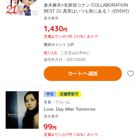
倉木麻衣×名探偵コナン COLLABORATION
BEST 21-真実はいつも歌にある！-(DVD付)
倉木麻衣
¥1,430
円
定価より1,931円（57%）おトク
獲得ポイント 13P
残り1点
ご注文はお早めに
発売年月日：2017/10/25
カートへ追加
中古
店舗受取可
ＣＤ
アルバム
Love, Day After Tomorrow
倉木麻衣
¥99
円
定価より1,221円（92%）おトク