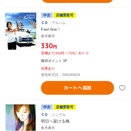
中古
店舗受取可
ＣＤ
アルバム
Feel fine！
倉木麻衣
¥330
円
定価より990円（75%）おトク
獲得ポイント 3P
在庫あり
発売年月日：2002/04/24
カートへ追加
中古
店舗受取可
ＣＤ
シングル
明日へ架ける橋
倉木麻衣