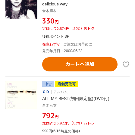
delicious way
倉木麻衣
¥330
円
定価より2,874円（89%）おトク
獲得ポイント 3P
在庫わずか
ご注文はお早めに
発売年月日：2000/06/28
カートへ追加
中古
店舗受取可
ＣＤ
アルバム
ALL MY BEST(初回限定盤)(DVD付)
倉木麻衣
¥792
円
定価より3,922円（83%）おトク
990
円
(6/16時点の価格)