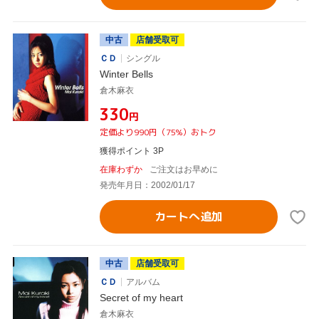
中古
店舗受取可
ＣＤ
シングル
Winter Bells
倉木麻衣
¥330
円
定価より990円（75%）おトク
獲得ポイント 3P
在庫わずか
ご注文はお早めに
発売年月日：2002/01/17
カートへ追加
中古
店舗受取可
ＣＤ
アルバム
Secret of my heart
倉木麻衣