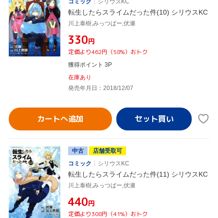
コミック
シリウスKC
転生したらスライムだった件(10) シリウスKC
川上泰樹,みっつばー,伏瀬
¥330
円
定価より462円（58%）おトク
獲得ポイント 3P
在庫あり
発売年月日：2018/12/07
カートへ追加
中古
店舗受取可
コミック
シリウスKC
転生したらスライムだった件(11) シリウスKC
川上泰樹,みっつばー,伏瀬
¥440
円
定価より308円（41%）おトク