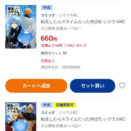
中古
コミック
シリウスKC
転生したらスライムだった件(24) シリウスKC
川上泰樹,伏瀬,みっつばー
¥660
円
定価より99円（13%）おトク
獲得ポイント 6P
在庫あり
発売年月日：2023/09/08
カートへ追加
中古
店舗受取可
コミック
シリウスKC
転生したらスライムだった件(27) シリウスKC
川上泰樹,伏瀬,みっつばー