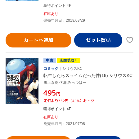
獲得ポイント 4P
在庫あり
発売年月日：2019/03/29
カートへ追加
中古
店舗受取可
コミック
シリウスKC
転生したらスライムだった件(18) シリウスKC
川上泰樹,伏瀬,みっつばー
¥495
円
定価より352円（41%）おトク
獲得ポイント 4P
在庫あり
発売年月日：2021/07/08