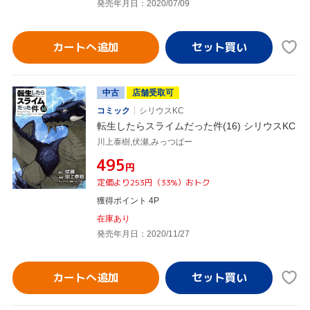
発売年月日：2020/07/09
カートへ追加
中古
店舗受取可
コミック
シリウスKC
転生したらスライムだった件(16) シリウスKC
川上泰樹,伏瀬,みっつばー
¥495
円
定価より253円（33%）おトク
獲得ポイント 4P
在庫あり
発売年月日：2020/11/27
カートへ追加