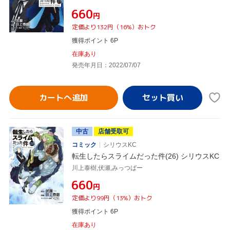
¥660
円
定価より132円（16%）おトク
獲得ポイント 6P
在庫あり
発売年月日：2022/07/07
カートへ追加
中古
店舗受取可
コミック
シリウスKC
転生したらスライムだった件(26) シリウスKC
川上泰樹,伏瀬,みっつばー
¥660
円
定価より99円（13%）おトク
獲得ポイント 6P
在庫あり