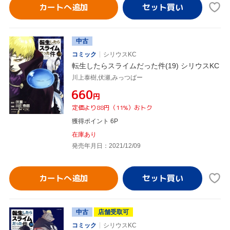
カートへ追加
中古
コミック
シリウスKC
転生したらスライムだった件(19) シリウスKC
川上泰樹,伏瀬,みっつばー
¥660
円
定価より88円（11%）おトク
獲得ポイント 6P
在庫あり
発売年月日：2021/12/09
カートへ追加
中古
店舗受取可
コミック
シリウスKC