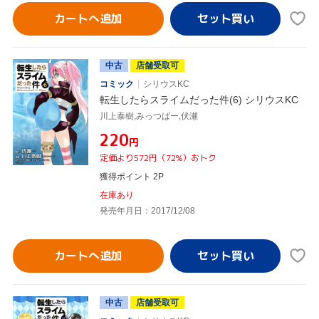
カートへ追加
中古
店舗受取可
コミック
シリウスKC
転生したらスライムだった件(6) シリウスKC
川上泰樹,みっつばー,伏瀬
¥220
円
定価より572円（72%）おトク
獲得ポイント 2P
在庫あり
発売年月日：2017/12/08
カートへ追加
中古
店舗受取可