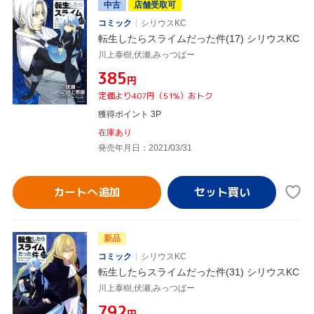
中古
店舗受取可
コミック
シリウスKC
転生したらスライムだった件(17) シリウスKC
川上泰樹,伏瀬,みっつばー
¥385
円
定価より407円（51%）おトク
獲得ポイント 3P
在庫あり
発売年月日：2021/03/31
カートへ追加
新品
コミック
シリウスKC
転生したらスライムだった件(31) シリウスKC
川上泰樹,伏瀬,みっつばー
¥792
円