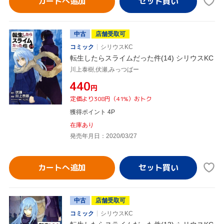
カートへ追加
中古
店舗受取可
コミック
シリウスKC
転生したらスライムだった件(14) シリウスKC
川上泰樹,伏瀬,みっつばー
¥440
円
定価より308円（41%）おトク
獲得ポイント 4P
在庫あり
発売年月日：2020/03/27
カートへ追加
中古
店舗受取可
コミック
シリウスKC