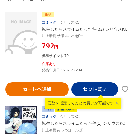
新品
コミック
シリウスKC
転生したらスライムだった件(32) シリウスKC
川上泰樹,伏瀬,みっつばー
¥792
円
獲得ポイント 7P
在庫あり
発売年月日：2026/06/09
カートへ追加
巻数を指定して
まとめ買いが可能です
中古
店舗受取可
コミック
シリウスKC
転生したらスライムだった件(1) シリウスKC
川上泰樹,みっつばー,伏瀬