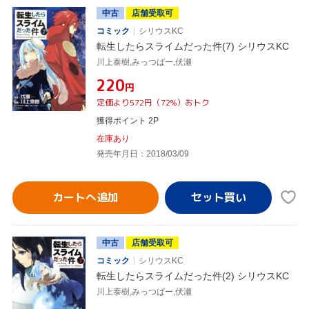
中古
店舗受取可
コミック
シリウスKC
転生したらスライムだった件(7) シリウスKC
川上泰樹,みっつばー,伏瀬
¥220
円
定価より572円（72%）おトク
獲得ポイント 2P
在庫あり
発売年月日：2018/03/09
カートへ追加
中古
店舗受取可
コミック
シリウスKC
転生したらスライムだった件(2) シリウスKC
川上泰樹,みっつばー,伏瀬