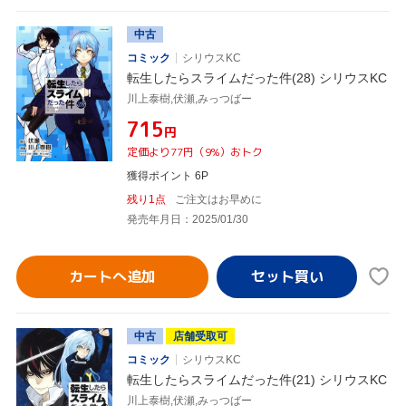
中古
コミック
シリウスKC
転生したらスライムだった件(28) シリウスKC
川上泰樹,伏瀬,みっつばー
¥715
円
定価より77円（9%）おトク
獲得ポイント 6P
残り1点
ご注文はお早めに
発売年月日：2025/01/30
カートへ追加
中古
店舗受取可
コミック
シリウスKC
転生したらスライムだった件(21) シリウスKC
川上泰樹,伏瀬,みっつばー