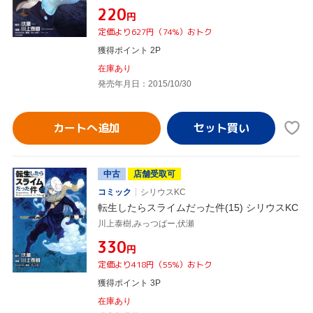
¥220
円
定価より627円（74%）おトク
獲得ポイント 2P
在庫あり
発売年月日：2015/10/30
カートへ追加
中古
店舗受取可
コミック
シリウスKC
転生したらスライムだった件(15) シリウスKC
川上泰樹,みっつばー,伏瀬
¥330
円
定価より418円（55%）おトク
獲得ポイント 3P
在庫あり