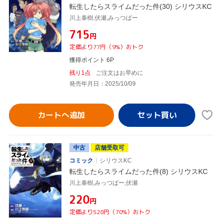
転生したらスライムだった件(30) シリウスKC
川上泰樹,伏瀬,みっつばー
¥715
円
定価より77円（9%）おトク
獲得ポイント 6P
残り1点
ご注文はお早めに
発売年月日：2025/10/09
カートへ追加
中古
店舗受取可
コミック
シリウスKC
転生したらスライムだった件(8) シリウスKC
川上泰樹,みっつばー,伏瀬
¥220
円
定価より528円（70%）おトク