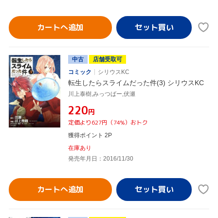
カートへ追加
中古
店舗受取可
コミック
シリウスKC
転生したらスライムだった件(3) シリウスKC
川上泰樹,みっつばー,伏瀬
¥220
円
定価より627円（74%）おトク
獲得ポイント 2P
在庫あり
発売年月日：2016/11/30
カートへ追加