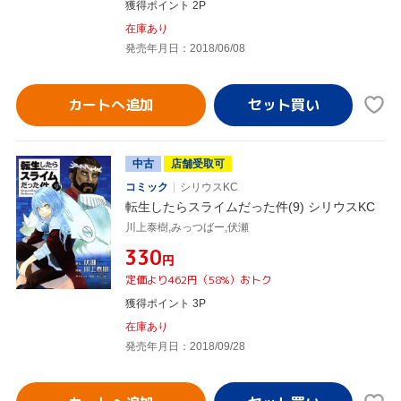
獲得ポイント 2P
在庫あり
発売年月日：2018/06/08
カートへ追加
中古
店舗受取可
コミック
シリウスKC
転生したらスライムだった件(9) シリウスKC
川上泰樹,みっつばー,伏瀬
¥330
円
定価より462円（58%）おトク
獲得ポイント 3P
在庫あり
発売年月日：2018/09/28