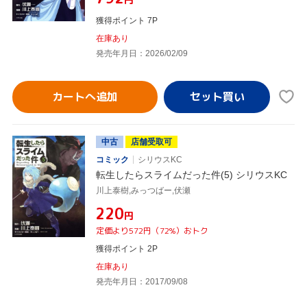
獲得ポイント 7P
在庫あり
発売年月日：2026/02/09
カートへ追加
中古
店舗受取可
コミック
シリウスKC
転生したらスライムだった件(5) シリウスKC
川上泰樹,みっつばー,伏瀬
¥220
円
定価より572円（72%）おトク
獲得ポイント 2P
在庫あり
発売年月日：2017/09/08