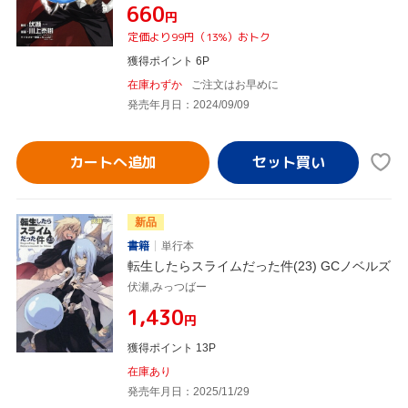
¥660
円
定価より99円（13%）おトク
獲得ポイント 6P
在庫わずか
ご注文はお早めに
発売年月日：2024/09/09
カートへ追加
新品
書籍
単行本
転生したらスライムだった件(23) GCノベルズ
伏瀬,みっつばー
¥1,430
円
獲得ポイント 13P
在庫あり
発売年月日：2025/11/29