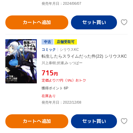
発売年月日：2024/06/07
カートへ追加
中古
店舗受取可
コミック
シリウスKC
転生したらスライムだった件(22) シリウスKC
川上泰樹,伏瀬,みっつばー
¥715
円
定価より77円（9%）おトク
獲得ポイント 6P
在庫あり
発売年月日：2022/12/08
カートへ追加