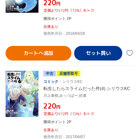
¥220
円
定価より572円（72%）おトク
獲得ポイント 2P
在庫あり
発売年月日：2016/04/28
カートへ追加
中古
店舗受取可
コミック
シリウスKC
転生したらスライムだった件(4) シリウスKC
川上泰樹,みっつばー,伏瀬
¥220
円
定価より572円（72%）おトク
獲得ポイント 2P
在庫あり
発売年月日：2017/04/07