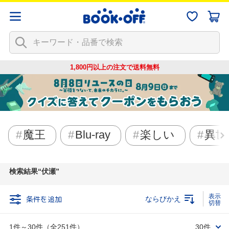
1,800円以上の注文で
送料無料
魔王
Blu-ray
楽しい
異世
検索結果
伏瀬
条件を追加
ならびかえ
1件～30件（全251件）
30件