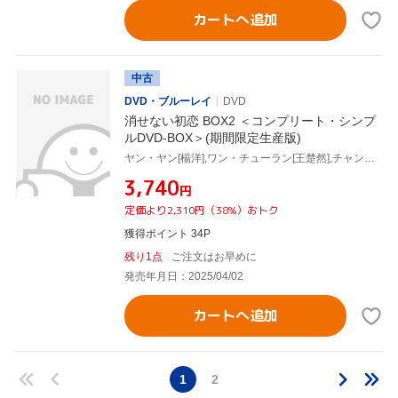
カートへ追加
中古
DVD・ブルーレイ
DVD
消せない初恋 BOX2 ＜コンプリート・シンプ
ルDVD-BOX＞(期間限定生産版)
ヤン・ヤン[楊洋],ワン・チューラン[王楚然],チャン・ビンビン[張彬彬],ヤン・チャオユエ[楊超越],ウェイ・ダーシュン[魏大勛],玖月晞
¥3,740
円
定価より2,310円（38%）おトク
獲得ポイント 34P
残り1点
ご注文はお早めに
発売年月日：2025/04/02
カートへ追加
1
2