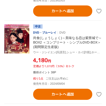
発売年月日：2023/02/03
カートへ追加
中古
DVD・ブルーレイ
DVD
尚食(しょうしょく)～美味なる恋は紫禁城で～
BOX2 ＜コンプリート・シンプルDVD-BOX＞
(期間限定生産版)
ウー・ジンイエン[呉謹言],シュー・カイ[許凱],ホー・ルイシエン[何瑞賢],ワン・チューラン[王楚然],ワン・イージョー[王一哲]
¥4,180
円
定価より1,870円（30%）おトク
獲得ポイント 38P
残り1点
ご注文はお早めに
発売年月日：2024/09/04
カートへ追加