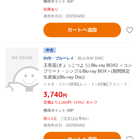
獲得ポイント 31P
在庫あり
発売年月日：2025/04/02
カートへ追加
中古
DVD・ブルーレイ
BLU-RAY DISC
玉骨遥(ぎょっこつよう) Blu-ray BOX2 ＜コン
プリート・シンプルBlu-ray BOX＞(期間限定
生産版)(Blu-ray Disc)
シャオ・ジャン[肖戦],レン・ミン[任敏],ファン・イールン[方逸倫],ワン・チューラン[王楚然],ワン・ズーチー[王子奇]
¥3,740
円
定価より2,860円（43%）おトク
獲得ポイント 34P
残り1点
ご注文はお早めに
発売年月日：2025/04/02