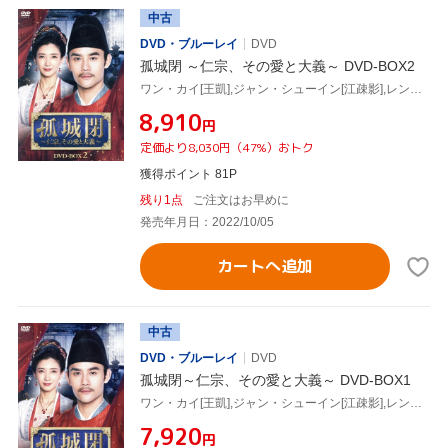
中古
DVD・ブルーレイ
DVD
孤城閉 ～仁宗、その愛と大義～ DVD-BOX2
ワン・カイ[王凱],ジャン・シューイン[江疎影],レン・ミン[任敏],ビエン・チェン[辺程],ワン・チューラン[王楚然]
¥8,910
円
定価より8,030円（47%）おトク
獲得ポイント 81P
残り1点
ご注文はお早めに
発売年月日：2022/10/05
カートへ追加
中古
DVD・ブルーレイ
DVD
孤城閉～仁宗、その愛と大義～ DVD-BOX1
ワン・カイ[王凱],ジャン・シューイン[江疎影],レン・ミン[任敏],ビエン・チェン[辺程],ワン・チューラン[王楚然]
¥7,920
円