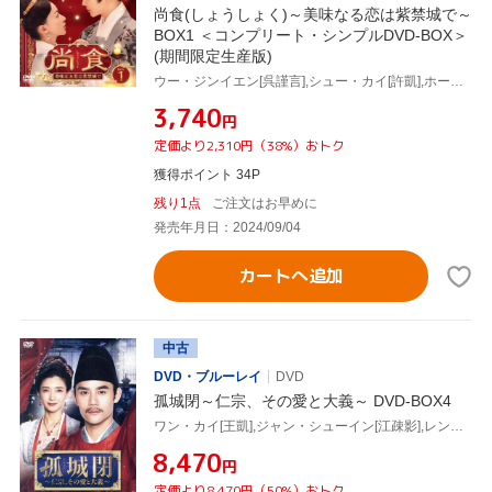
尚食(しょうしょく)～美味なる恋は紫禁城で～
BOX1 ＜コンプリート・シンプルDVD-BOX＞
(期間限定生産版)
ウー・ジンイエン[呉謹言],シュー・カイ[許凱],ホー・ルイシエン[何瑞賢],ワン・チューラン[王楚然],ワン・イージョー[王一哲]
¥3,740
円
定価より2,310円（38%）おトク
獲得ポイント 34P
残り1点
ご注文はお早めに
発売年月日：2024/09/04
カートへ追加
中古
DVD・ブルーレイ
DVD
孤城閉～仁宗、その愛と大義～ DVD-BOX4
ワン・カイ[王凱],ジャン・シューイン[江疎影],レン・ミン[任敏],ビエン・チェン[辺程],ワン・チューラン[王楚然]
¥8,470
円
定価より8,470円（50%）おトク