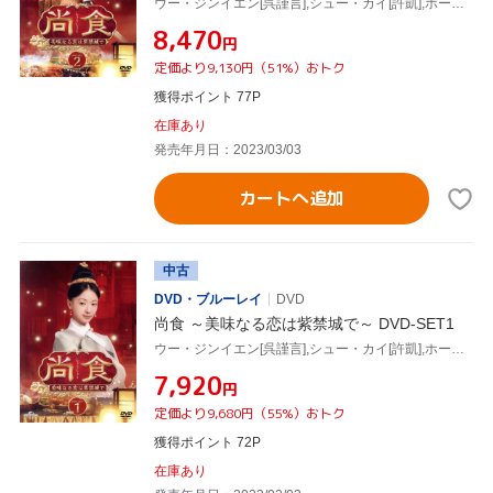
ウー・ジンイエン[呉謹言],シュー・カイ[許凱],ホー・ルイシエン[何瑞賢],ワン・チューラン[王楚然],ワン・イージョー[王一哲]
¥8,470
円
定価より9,130円（51%）おトク
獲得ポイント 77P
在庫あり
発売年月日：2023/03/03
カートへ追加
中古
DVD・ブルーレイ
DVD
尚食 ～美味なる恋は紫禁城で～ DVD-SET1
ウー・ジンイエン[呉謹言],シュー・カイ[許凱],ホー・ルイシエン[何瑞賢],ワン・チューラン[王楚然],ワン・イージョー[王一哲]
¥7,920
円
定価より9,680円（55%）おトク
獲得ポイント 72P
在庫あり