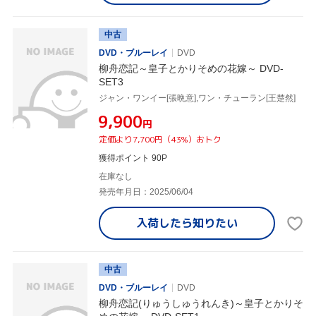
中古
DVD・ブルーレイ
DVD
柳舟恋記～皇子とかりそめの花嫁～ DVD-
SET3
ジャン・ワンイー[張晩意],ワン・チューラン[王楚然]
¥9,900
円
定価より7,700円（43%）おトク
獲得ポイント 90P
在庫なし
発売年月日：2025/06/04
入荷したら
知りたい
中古
DVD・ブルーレイ
DVD
柳舟恋記(りゅうしゅうれんき)～皇子とかりそ