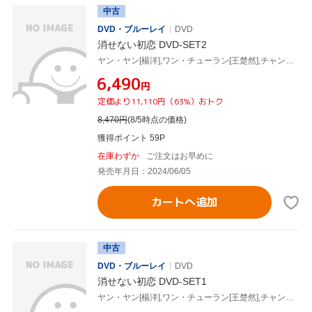
中古
DVD・ブルーレイ
DVD
消せない初恋 DVD-SET2
ヤン・ヤン[楊洋],ワン・チューラン[王楚然],チャン・ビンビン[張彬彬],ヤン・チャオユエ[楊超越],ウェイ・ダーシュン[魏大勛],玖月晞
¥6,490
円
定価より11,110円（63%）おトク
8,470
円
(8/5時点の価格)
獲得ポイント 59P
在庫わずか
ご注文はお早めに
発売年月日：2024/06/05
カートへ追加
中古
DVD・ブルーレイ
DVD
消せない初恋 DVD-SET1
ヤン・ヤン[楊洋],ワン・チューラン[王楚然],チャン・ビンビン[張彬彬],ヤン・チャオユエ[楊超越],ウェイ・ダーシュン[魏大勛],玖月晞