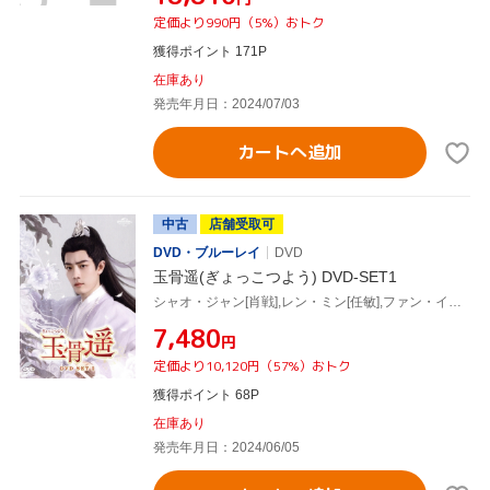
定価より990円（5%）おトク
獲得ポイント 171P
在庫あり
発売年月日：2024/07/03
カートへ追加
中古
店舗受取可
DVD・ブルーレイ
DVD
玉骨遥(ぎょっこつよう) DVD-SET1
シャオ・ジャン[肖戦],レン・ミン[任敏],ファン・イールン[方逸倫],ワン・チューラン[王楚然],ワン・ズーチー[王子奇]
¥7,480
円
定価より10,120円（57%）おトク
獲得ポイント 68P
在庫あり
発売年月日：2024/06/05