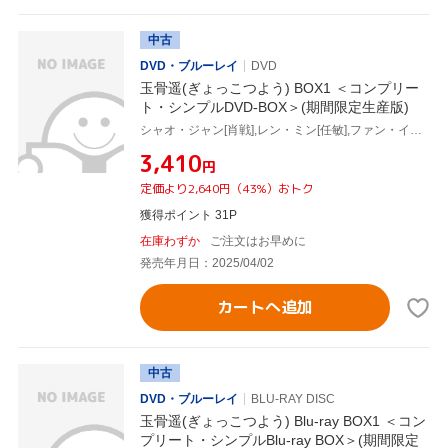
中古
DVD・ブルーレイ
DVD
玉骨遥(ぎょっこつよう) BOX1 ＜コンプリー
ト・シンプルDVD-BOX＞(期間限定生産版)
シャオ・ジャン[肖戦],レン・ミン[任敏],ファン・イールン[方逸倫],ワン・チューラン[王楚然],ワン・ズーチー[王子奇]
¥3,410
円
定価より2,640円（43%）おトク
獲得ポイント 31P
在庫わずか
ご注文はお早めに
発売年月日：2025/04/02
カートへ追加
中古
DVD・ブルーレイ
BLU-RAY DISC
玉骨遥(ぎょっこつよう) Blu-ray BOX1 ＜コン
プリート・シンプルBlu-ray BOX＞(期間限定