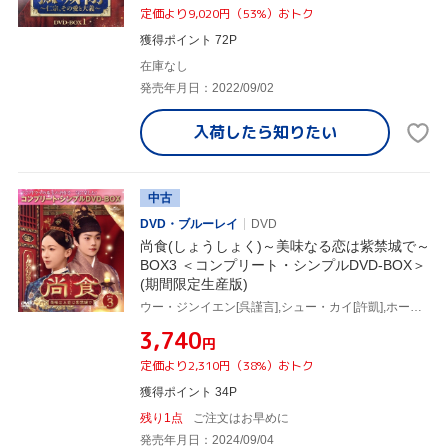
定価より9,020円（53%）おトク
獲得ポイント 72P
在庫なし
発売年月日：2022/09/02
入荷したら
知りたい
中古
DVD・ブルーレイ
DVD
尚食(しょうしょく)～美味なる恋は紫禁城で～
BOX3 ＜コンプリート・シンプルDVD-BOX＞
(期間限定生産版)
ウー・ジンイエン[呉謹言],シュー・カイ[許凱],ホー・ルイシエン[何瑞賢],ワン・チューラン[王楚然],ワン・イージョー[王一哲]
¥3,740
円
定価より2,310円（38%）おトク
獲得ポイント 34P
残り1点
ご注文はお早めに
発売年月日：2024/09/04