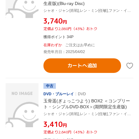
生産版)(Blu-ray Disc)
シャオ・ジャン[肖戦],レン・ミン[任敏],ファン・イールン[方逸倫],ワン・チューラン[王楚然],ワン・ズーチー[王子奇]
¥3,740
円
定価より2,860円（43%）おトク
獲得ポイント 34P
在庫わずか
ご注文はお早めに
発売年月日：2025/04/02
カートへ追加
中古
DVD・ブルーレイ
DVD
玉骨遥(ぎょっこつよう) BOX2 ＜コンプリー
ト・シンプルDVD-BOX＞(期間限定生産版)
シャオ・ジャン[肖戦],レン・ミン[任敏],ファン・イールン[方逸倫],ワン・チューラン[王楚然],ワン・ズーチー[王子奇]
¥3,410
円
定価より2,640円（43%）おトク