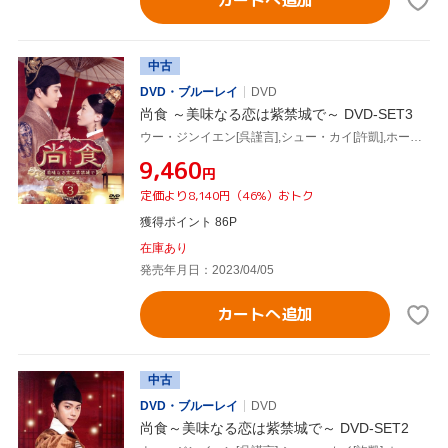
カートへ追加
中古
DVD・ブルーレイ
DVD
尚食 ～美味なる恋は紫禁城で～ DVD-SET3
ウー・ジンイエン[呉謹言],シュー・カイ[許凱],ホー・ルイシエン[何瑞賢],ワン・チューラン[王楚然],ワン・イージョー[王一哲]
¥9,460
円
定価より8,140円（46%）おトク
獲得ポイント 86P
在庫あり
発売年月日：2023/04/05
カートへ追加
中古
DVD・ブルーレイ
DVD
尚食～美味なる恋は紫禁城で～ DVD-SET2