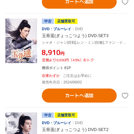
カートへ追加
中古
店舗受取可
DVD・ブルーレイ
DVD
玉骨遥(ぎょっこつよう) DVD-SET3
シャオ・ジャン[肖戦],レン・ミン[任敏],ファン・イールン[方逸倫],ワン・チューラン[王楚然],ワン・ズーチー[王子奇]
¥8,910
円
定価より8,690円（49%）おトク
獲得ポイント 81P
在庫わずか
ご注文はお早めに
発売年月日：2024/08/02
カートへ追加
中古
店舗受取可
DVD・ブルーレイ
DVD
玉骨遥(ぎょっこつよう) DVD-SET2