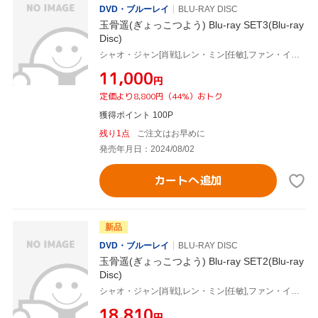
DVD・ブルーレイ
BLU-RAY DISC
玉骨遥(ぎょっこつよう) Blu-ray SET3(Blu-ray
Disc)
シャオ・ジャン[肖戦],レン・ミン[任敏],ファン・イールン[方逸倫],ワン・チューラン[王楚然],ワン・ズーチー[王子奇]
¥11,000
円
定価より8,800円（44%）おトク
獲得ポイント 100P
残り1点
ご注文はお早めに
発売年月日：2024/08/02
カートへ追加
新品
DVD・ブルーレイ
BLU-RAY DISC
玉骨遥(ぎょっこつよう) Blu-ray SET2(Blu-ray
Disc)
シャオ・ジャン[肖戦],レン・ミン[任敏],ファン・イールン[方逸倫],ワン・チューラン[王楚然],ワン・ズーチー[王子奇]
¥18,810
円