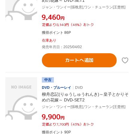
めの花嫁～ DVD-SET1
ジャン・ワンイー[張晩意],ワン・チューラン[王楚然]
¥9,460
円
定価より8,140円（46%）おトク
獲得ポイント 86P
在庫あり
発売年月日：2025/04/02
カートへ追加
中古
DVD・ブルーレイ
DVD
柳舟恋記(りゅうしゅうれんき)～皇子とかりそ
めの花嫁～ DVD-SET2
ジャン・ワンイー[張晩意],ワン・チューラン[王楚然]
¥9,900
円
定価より7,700円（43%）おトク
獲得ポイント 90P