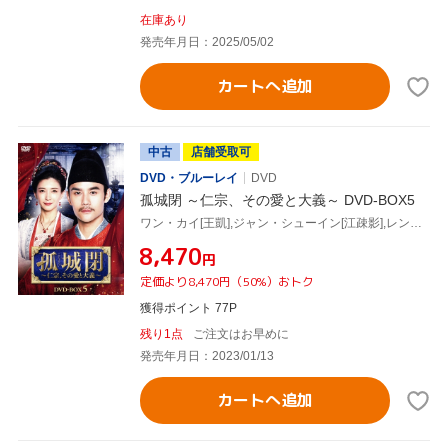
在庫あり
発売年月日：2025/05/02
カートへ追加
中古
店舗受取可
DVD・ブルーレイ
DVD
孤城閉 ～仁宗、その愛と大義～ DVD-BOX5
ワン・カイ[王凱],ジャン・シューイン[江疎影],レン・ミン[任敏],ビエン・チェン[辺程],ワン・チューラン[王楚然]
¥8,470
円
定価より8,470円（50%）おトク
獲得ポイント 77P
残り1点
ご注文はお早めに
発売年月日：2023/01/13
カートへ追加