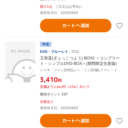
残り1点
ご注文はお早めに
発売年月日：2025/04/02
カートへ追加
中古
DVD・ブルーレイ
DVD
玉骨遥(ぎょっこつよう) BOX3 ＜コンプリー
ト・シンプルDVD-BOX＞(期間限定生産版)
シャオ・ジャン[肖戦],レン・ミン[任敏],ファン・イールン[方逸倫],ワン・チューラン[王楚然],ワン・ズーチー[王子奇]
¥3,410
円
定価より2,640円（43%）おトク
獲得ポイント 31P
在庫あり
発売年月日：2025/04/02
カートへ追加