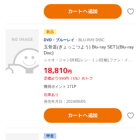
カートへ追加
新品
DVD・ブルーレイ
BLU-RAY DISC
玉骨遥(ぎょっこつよう) Blu-ray SET1(Blu-ray
Disc)
シャオ・ジャン[肖戦],レン・ミン[任敏],ファン・イールン[方逸倫],ワン・チューラン[王楚然],ワン・ズーチー[王子奇]
¥18,810
円
定価より990円（5%）おトク
獲得ポイント 171P
在庫あり
発売年月日：2024/06/05
カートへ追加
中古