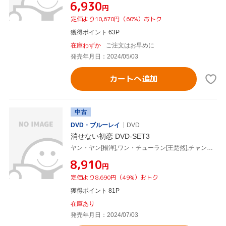
¥6,930
円
定価より10,670円（60%）おトク
獲得ポイント 63P
在庫わずか
ご注文はお早めに
発売年月日：2024/05/03
カートへ追加
中古
DVD・ブルーレイ
DVD
消せない初恋 DVD-SET3
ヤン・ヤン[楊洋],ワン・チューラン[王楚然],チャン・ビンビン[張彬彬],ヤン・チャオユエ[楊超越],ウェイ・ダーシュン[魏大勛],玖月晞
¥8,910
円
定価より8,690円（49%）おトク
獲得ポイント 81P
在庫あり
発売年月日：2024/07/03