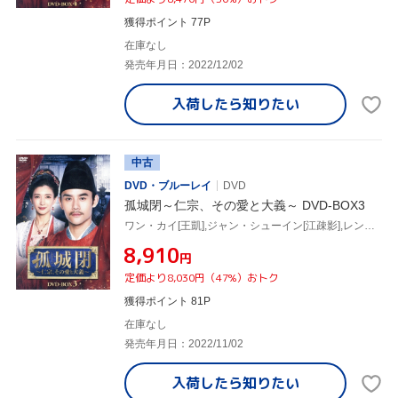
獲得ポイント 77P
在庫なし
発売年月日：2022/12/02
入荷したら
知りたい
中古
DVD・ブルーレイ
DVD
孤城閉～仁宗、その愛と大義～ DVD-BOX3
ワン・カイ[王凱],ジャン・シューイン[江疎影],レン・ミン[任敏],ビエン・チェン[辺程],ワン・チューラン[王楚然]
¥8,910
円
定価より8,030円（47%）おトク
獲得ポイント 81P
在庫なし
発売年月日：2022/11/02
入荷したら
知りたい