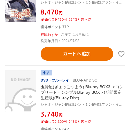
シャオ・ジャン[肖戦],レン・ミン[任敏],ファン・イールン[方逸倫],ワン・チューラン[王楚然],ワン・ズーチー[王子奇]
¥8,470
円
定価より9,130円（51%）おトク
獲得ポイント 77P
在庫わずか
ご注文はお早めに
発売年月日：2024/07/03
カートへ追加
中古
DVD・ブルーレイ
BLU-RAY DISC
玉骨遥(ぎょっこつよう) Blu-ray BOX3 ＜コン
プリート・シンプルBlu-ray BOX＞(期間限定
生産版)(Blu-ray Disc)
シャオ・ジャン[肖戦],レン・ミン[任敏],ファン・イールン[方逸倫],ワン・チューラン[王楚然],ワン・ズーチー[王子奇]
¥3,740
円
定価より2,860円（43%）おトク
獲得ポイント 34P