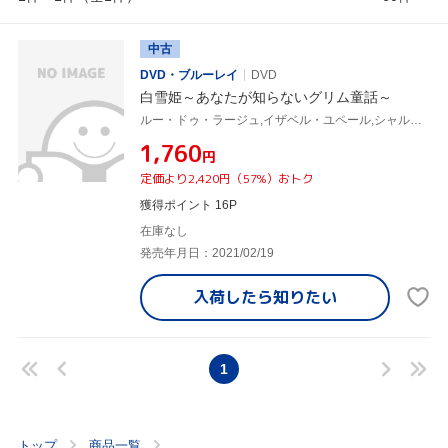
中古
DVD・ブルーレイ
DVD
白雪姫～あなたが知らないグリム童話～
ルー・ドゥ・ラージュ,イザベル・ユペール,シャルル・ベルラン,ダミアン・ボナール,ジョナサン・コーエン,リチャード・フレシェット,アンヌ・フォンテーヌ(監督、脚本),ブリュノ・クレ(音楽)
¥1,760
円
定価より2,420円（57%）おトク
獲得ポイント 16P
在庫なし
発売年月日：2021/02/19
入荷したら
知りたい
1
トップ
商品一覧