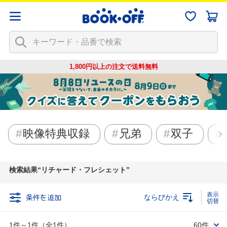
1,800円以上の注文で
送料無料
映像特典収録
兄弟
双子
検索結果
リチャード・フレシェット
条件を追加
ならびかえ
1件～1件（全1件）
60件