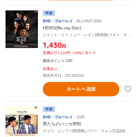
中古
DVD・ブルーレイ
BLU-RAY DISC
HERO(Blu-ray Disc)
ジェット・リー,トニー・レオン[梁朝偉],マギー・チャン[張曼玉],チャン・イーモー[張芸謀](監督、脚本)
¥1,430
円
定価より1,320円（48%）おトク
獲得ポイント 13P
在庫あり
発売年月日：2013/05/24
カートへ追加
中古
DVD・ブルーレイ
DVD
男たちのバッカ野郎
チョウ・ユンファ[周潤發],バリー・ウォン[王晶](監督),マギー・チャン[張曼玉],エリック・ツァン