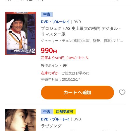
中古
DVD・ブルーレイ
DVD
プロジェクトA2 史上最大の標的 デジタル・
リマスター版
ジャッキー・チェン[成龍](出演、監督、脚本),マギー・チャン[張曼玉],ロザムンド・クワン,マイケル・ライ[黎小田](音楽)
¥990
円
定価より581円（36%）おトク
獲得ポイント 9P
在庫わずか
ご注文はお早めに
発売年月日：2010/12/17
カートへ追加
中古
店舗受取可
DVD・ブルーレイ
DVD
ラヴソング