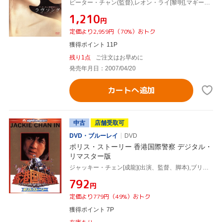
ピーター・チャン(監督),レオン・ライ[黎明],マギー・チャン[張曼玉]
¥1,210
円
定価より2,959円（70%）おトク
獲得ポイント 11P
残り1点
ご注文はお早めに
発売年月日：2007/04/20
カートへ追加
中古
店舗受取可
DVD・ブルーレイ
DVD
ポリス・ストーリー 香港国際警察 デジタル・
リマスター版
ジャッキー・チェン[成龍](出演、監督、脚本),ブリジット・リン[林青霞],マギー・チャン[張曼玉],マイケル・ライ[黎小田](音楽)
¥792
円
定価より779円（49%）おトク
獲得ポイント 7P