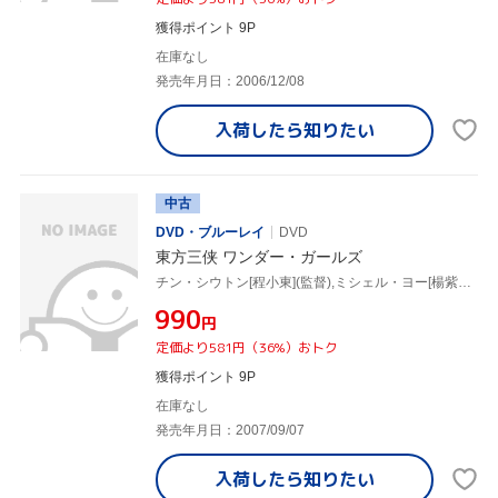
獲得ポイント 9P
在庫なし
発売年月日：2006/12/08
入荷したら
知りたい
中古
DVD・ブルーレイ
DVD
東方三侠 ワンダー・ガールズ
チン・シウトン[程小東](監督),ミシェル・ヨー[楊紫瓊],マギー・チャン[張曼玉]
¥990
円
定価より581円（36%）おトク
獲得ポイント 9P
在庫なし
発売年月日：2007/09/07
入荷したら
知りたい