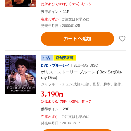
定価より3,960円（76%）おトク
獲得ポイント 11P
在庫わずか
ご注文はお早めに
発売年月日：2000/01/25
カートへ追加
中古
店舗受取可
DVD・ブルーレイ
BLU-RAY DISC
ポリス・ストーリー ブルーレイBox Set(Blu-
ray Disc)
ジャッキー・チェン[成龍](出演、監督、脚本、製作総指揮),トン・ピョウ,マギー・チャン[張曼玉],スタンリー・トン(監督),マイケル・ライ[黎小田](音楽),リー・チャンシィン(音楽),リチャード・ロー(音楽),Chan Oi Ling(音楽)
¥3,190
円
定価より6,175円（65%）おトク
獲得ポイント 29P
在庫わずか
ご注文はお早めに
発売年月日：2010/12/17