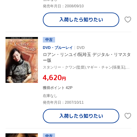
発売年月日：2008/09/10
入荷したら
知りたい
中古
DVD・ブルーレイ
DVD
ロアン・リンユイ/阮玲玉 デジタル・リマスタ
ー版
スタンリー・クワン(監督),マギー・チャン[張曼玉],レオン・カーファイ
¥4,620
円
獲得ポイント 42P
在庫なし
発売年月日：2007/10/11
入荷したら
知りたい
中古