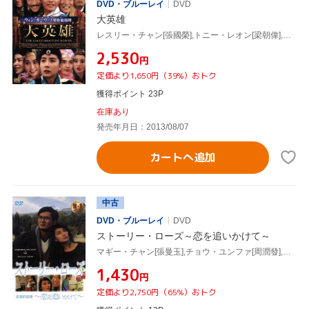
DVD・ブルーレイ
DVD
大英雄
レスリー・チャン[張國榮],トニー・レオン[梁朝偉],マギー・チャン[張曼玉],ジェフ・ラウ(監督)
¥2,530
円
定価より1,650円（39%）おトク
獲得ポイント 23P
在庫あり
発売年月日：2013/08/07
カートへ追加
中古
DVD・ブルーレイ
DVD
ストーリー・ローズ～恋を追いかけて～
マギー・チャン[張曼玉],チョウ・ユンファ[周潤發],ロイ・チョン,ヨン・ファン(監督)
¥1,430
円
定価より2,750円（65%）おトク