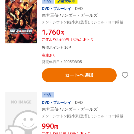
中古
店舗受取可
DVD・ブルーレイ
DVD
東方三侠 ワンダー・ガールズ
チン・シウトン[程小東](監督),ミシェル・ヨー[楊紫瓊],マギー・チャン[張曼玉]
¥1,760
円
定価より2,409円（57%）おトク
獲得ポイント 16P
在庫あり
発売年月日：2005/08/05
カートへ追加
中古
DVD・ブルーレイ
DVD
東方三侠 ワンダー・ガールズ
チン・シウトン[程小東](監督),ミシェル・ヨー[楊紫瓊],マギー・チャン[張曼玉]
¥990
円
定価より581円（36%）おトク