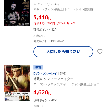
ロアン・リンユィ
マギー・チャン[張曼玉],トニー・レオン[梁朝偉]
¥3,410
円
定価より1,760円（34%）おトク
獲得ポイント 31P
在庫なし
発売年月日：1999/07/23
入荷したら
知りたい
中古
DVD・ブルーレイ
DVD
裸足のクンフーファイター
アーロン・クロック,マギー・チャン[張曼玉],ジョニー・トー(監督)
¥4,620
円
獲得ポイント 42P
在庫なし