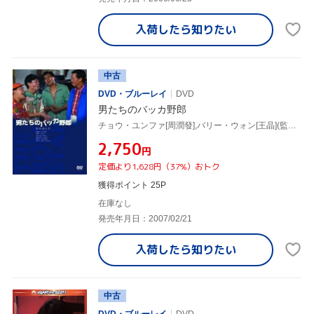
入荷したら
知りたい
中古
DVD・ブルーレイ
DVD
男たちのバッカ野郎
チョウ・ユンファ[周潤發],バリー・ウォン[王晶](監督、脚本),マギー・チャン[張曼玉],エリック・ツァン
¥2,750
円
定価より1,628円（37%）おトク
獲得ポイント 25P
在庫なし
発売年月日：2007/02/21
入荷したら
知りたい
中古
DVD・ブルーレイ
DVD