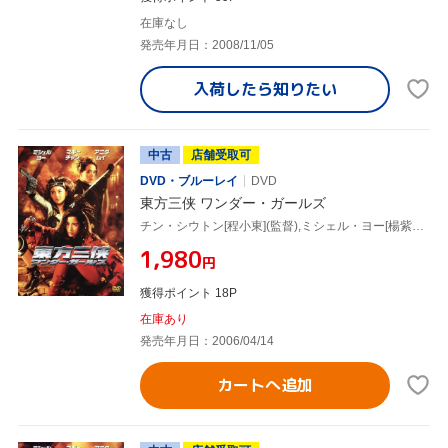
在庫なし
発売年月日：2008/11/05
入荷したら
知りたい
中古
店舗受取可
DVD・ブルーレイ
DVD
東方三侠 ワンダー・ガールズ
チン・シウトン[程小東](監督),ミシェル・ヨー[楊紫瓊],マギー・チャン[張曼玉]
¥1,980
円
獲得ポイント 18P
在庫あり
発売年月日：2006/04/14
カートへ追加