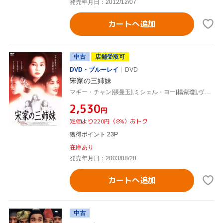
発売年月日：2012/12/07
カートへ追加
中古
店舗受取可
DVD・ブルーレイ
DVD
宋家の三姉妹
マギー・チャン[張曼玉],ミシェル・ヨー[楊紫瓊],ヴィヴィアン・ウー,メイベル・チャン(監督)
¥2,530
円
定価より220円（8%）おトク
獲得ポイント 23P
在庫あり
発売年月日：2003/08/20
カートへ追加
中古