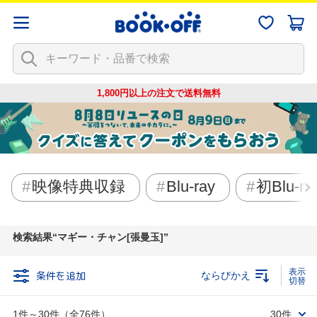
1,800円以上の注文で
送料無料
映像特典収録
Blu-ray
初Blu-r
検索結果
マギー・チャン[張曼玉]
条件を追加
ならびかえ
1件～30件（全76件）
30件