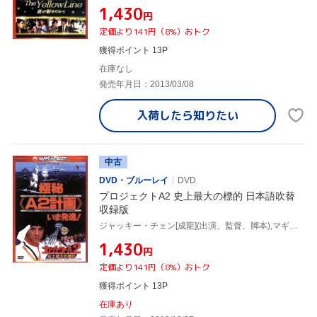
¥1,430
円
定価より141円（8%）おトク
獲得ポイント 13P
在庫なし
発売年月日：2013/03/08
入荷したら
知りたい
中古
DVD・ブルーレイ
DVD
プロジェクトA2 史上最大の標的 日本語吹替
収録版
ジャッキー・チェン[成龍](出演、監督、脚本),マギー・チャン[張曼玉],ロザムンド・クワン,マイケル・ライ[黎小田](音楽)
¥1,430
円
定価より141円（8%）おトク
獲得ポイント 13P
在庫あり