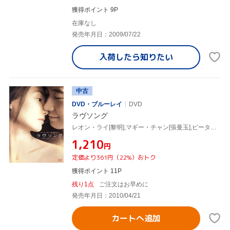
獲得ポイント 9P
在庫なし
発売年月日：2009/07/22
入荷したら
知りたい
中古
DVD・ブルーレイ
DVD
ラヴソング
レオン・ライ[黎明],マギー・チャン[張曼玉],ピーター・チャン(監督)
¥1,210
円
定価より361円（22%）おトク
獲得ポイント 11P
残り1点
ご注文はお早めに
発売年月日：2010/04/21
カートへ追加