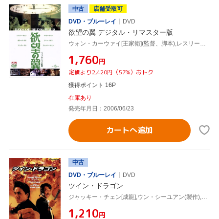
中古
店舗受取可
DVD・ブルーレイ
DVD
欲望の翼 デジタル・リマスター版
ウォン・カーウァイ[王家衛](監督、脚本),レスリー・チャン[張國榮],マギー・チャン[張曼玉],アンディ・ラウ[劉徳華],カリーナ・ラウ[劉嘉玲],ジャッキー・チュン,トニー・レオン[梁朝偉]
¥1,760
円
定価より2,420円（57%）おトク
獲得ポイント 16P
在庫あり
発売年月日：2006/06/23
カートへ追加
中古
DVD・ブルーレイ
DVD
ツイン・ドラゴン
ジャッキー・チェン[成龍],ウン・シーユアン(製作),ツイ・ハーク(監督),リンゴ・ラム(監督),マギー・チャン[張曼玉],ニナ・リー,テディ・ロビン,シルヴィア・チャン
¥1,210
円