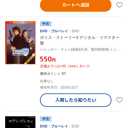
カートへ追加
中古
DVD・ブルーレイ
DVD
ポリス・ストーリー3 デジタル・リマスター
版
ジャッキー・チェン[成龍](出演、製作総指揮),ミシェル・ヨー[楊紫瓊],マギー・チャン[張曼玉],スタンリー・トン(監督),リー・チャンシィン(音楽),リチャード・ロー(音楽),Chan Oi Ling(音楽),Chow Kwok Yee(音楽)
¥550
円
定価より1,021円（64%）おトク
獲得ポイント 5P
在庫なし
発売年月日：2010/12/17
入荷したら
知りたい
中古
DVD・ブルーレイ
DVD