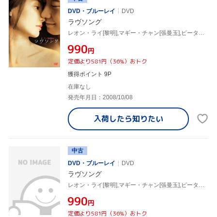
DVD・ブルーレイ
DVD
ラヴソング
レオン・ライ[黎明],マギー・チャン[張曼玉],ピーター・チャン(監督)
¥990
円
定価より581円（36%）おトク
獲得ポイント 9P
在庫なし
発売年月日：2008/10/08
入荷したら
知りたい
中古
DVD・ブルーレイ
DVD
ラヴソング
レオン・ライ[黎明],マギー・チャン[張曼玉],ピーター・チャン(監督)
¥990
円
定価より581円（36%）おトク