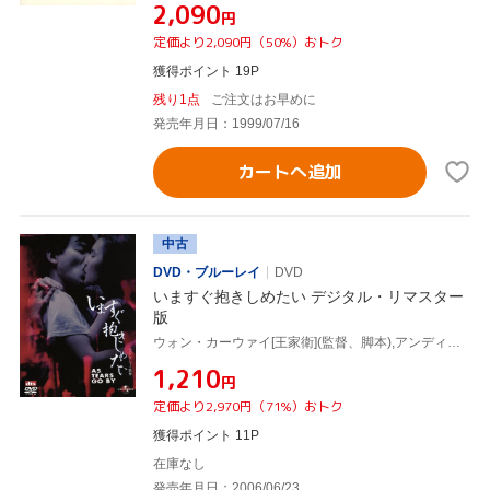
¥2,090
円
定価より2,090円（50%）おトク
獲得ポイント 19P
残り1点
ご注文はお早めに
発売年月日：1999/07/16
カートへ追加
中古
DVD・ブルーレイ
DVD
いますぐ抱きしめたい デジタル・リマスター
版
ウォン・カーウァイ[王家衛](監督、脚本),アンディ・ラウ[劉徳華],マギー・チャン[張曼玉],ジャッキー・チュン
¥1,210
円
定価より2,970円（71%）おトク
獲得ポイント 11P
在庫なし
発売年月日：2006/06/23