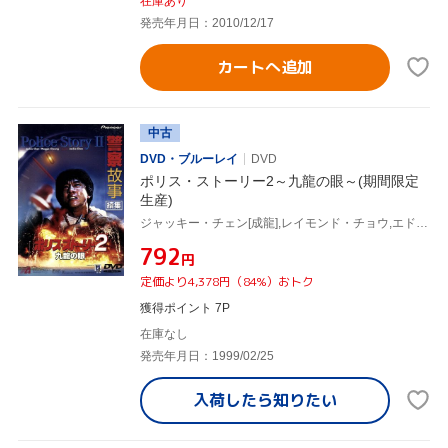
在庫あり
発売年月日：2010/12/17
カートへ追加
中古
DVD・ブルーレイ
DVD
ポリス・ストーリー2～九龍の眼～(期間限定
生産)
ジャッキー・チェン[成龍],レイモンド・チョウ,エドワード・タン(脚本、製作),マギー・チャン[張曼玉],エミリー・チュウ,チュー・ヤン,トン・ピョウ
¥792
円
定価より4,378円（84%）おトク
獲得ポイント 7P
在庫なし
発売年月日：1999/02/25
入荷したら
知りたい