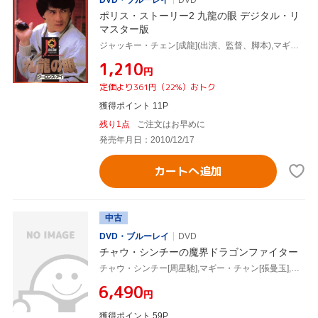
ポリス・ストーリー2 九龍の眼 デジタル・リ
マスター版
ジャッキー・チェン[成龍](出演、監督、脚本),マギー・チャン[張曼玉],エミリー・チュウ,マイケル・ライ[黎小田](音楽)
¥1,210
円
定価より361円（22%）おトク
獲得ポイント 11P
残り1点
ご注文はお早めに
発売年月日：2010/12/17
カートへ追加
中古
DVD・ブルーレイ
DVD
チャウ・シンチーの魔界ドラゴンファイター
チャウ・シンチー[周星馳],マギー・チャン[張曼玉],アンソニー・ウォン[黄秋生],ジョニー・トー(監督)
¥6,490
円
獲得ポイント 59P