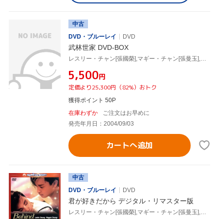
中古
DVD・ブルーレイ
DVD
武林世家 DVD-BOX
レスリー・チャン[張國榮],マギー・チャン[張曼玉],ラウ・チンワン,パトリック・ツェー
¥5,500
円
定価より25,300円（82%）おトク
獲得ポイント 50P
在庫わずか
ご注文はお早めに
発売年月日：2004/09/03
カートへ追加
中古
DVD・ブルーレイ
DVD
君が好きだから デジタル・リマスター版
レスリー・チャン[張國榮],マギー・チャン[張曼玉],アニタ・ムイ,テイラー・ウォン(監督)