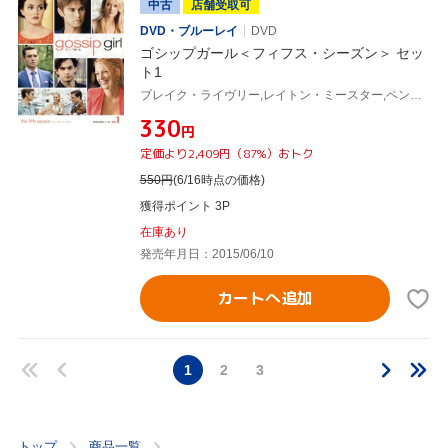
中古
店舗受取可
DVD・ブルーレイ
DVD
ゴシップガール＜フィフス・シーズン＞ セッ
ト1
ブレイク・ライヴリー,レイトン・ミースター,ペン・バッジリー,セシリー・フォン・ジーゲザー(原作)
¥330
円
定価より2,409円（87%）おトク
550
円
(6/16時点の価格)
獲得ポイント 3P
在庫あり
発売年月日：2015/06/10
カートへ追加
1
2
3
トップ
商品一覧