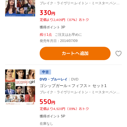
ブレイク・ライヴリー,レイトン・ミースター,ペン・バッジリー,セシリー・フォン・ジーゲザー(原作)
¥330
円
定価より2,409円（87%）おトク
獲得ポイント 3P
残り1点
ご注文はお早めに
発売年月日：2014/07/09
カートへ追加
中古
DVD・ブルーレイ
DVD
ゴシップガール＜フィフス＞ セット1
ブレイク・ライヴリー,レイトン・ミースター,ペン・バッジリー,セシリー・フォン・ジーゲザー(原作)
¥550
円
定価より4,928円（89%）おトク
獲得ポイント 5P
在庫なし