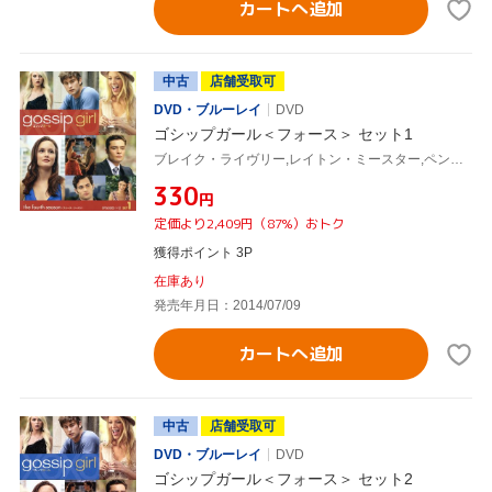
カートへ追加
中古
店舗受取可
DVD・ブルーレイ
DVD
ゴシップガール＜フォース＞ セット1
ブレイク・ライヴリー,レイトン・ミースター,ペン・バッジリー,セシリー・フォン・ジーゲザー(原作)
¥330
円
定価より2,409円（87%）おトク
獲得ポイント 3P
在庫あり
発売年月日：2014/07/09
カートへ追加
中古
店舗受取可
DVD・ブルーレイ
DVD
ゴシップガール＜フォース＞ セット2