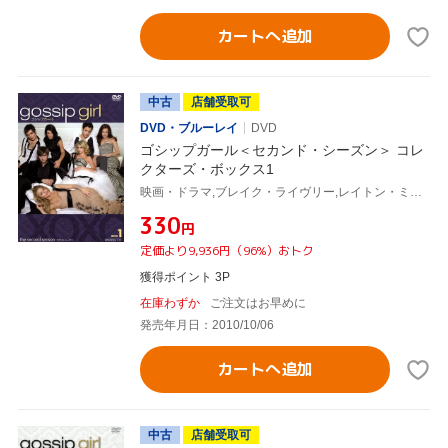
カートへ追加
中古
店舗受取可
DVD・ブルーレイ
DVD
ゴシップガール＜セカンド・シーズン＞ コレ
クターズ・ボックス1
映画・ドラマ,ブレイク・ライヴリー,レイトン・ミースター,ペン・バッジリー,セシリー・フォン・ジーゲザー(原作)
¥330
円
定価より9,936円（96%）おトク
獲得ポイント 3P
在庫わずか
ご注文はお早めに
発売年月日：2010/10/06
カートへ追加
中古
店舗受取可