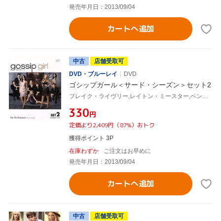
発売年月日：2013/09/04
カートへ追加
中古
店舗受取可
DVD・ブルーレイ
DVD
ゴシップガール＜サード・シーズン＞セット2
ブレイク・ライヴリー,レイトン・ミースター,ペン・バッジリー,セシリー・フォン・ジーゲザー(原作)
¥330
円
定価より2,409円（87%）おトク
獲得ポイント 3P
在庫わずか
ご注文はお早めに
発売年月日：2013/09/04
カートへ追加
中古
店舗受取可