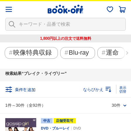
1,800円以上の注文で
送料無料
映像特典収録
Blu-ray
運命
検索結果
ブレイク・ライヴリー
条件を追加
ならびかえ
1件～30件（全92件）
30件
中古
店舗受取可
DVD・ブルーレイ
DVD