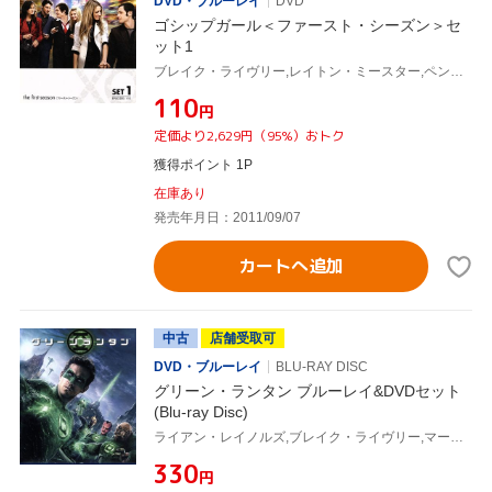
DVD・ブルーレイ
DVD
ゴシップガール＜ファースト・シーズン＞セ
ット1
ブレイク・ライヴリー,レイトン・ミースター,ペン・バッジリー,セシリー・フォン・ジーゲザー(原作)
¥110
円
定価より2,629円（95%）おトク
獲得ポイント 1P
在庫あり
発売年月日：2011/09/07
カートへ追加
中古
店舗受取可
DVD・ブルーレイ
BLU-RAY DISC
グリーン・ランタン ブルーレイ&DVDセット
(Blu-ray Disc)
ライアン・レイノルズ,ブレイク・ライヴリー,マーク・ストロング,マーティン・キャンベル(監督)
¥330
円