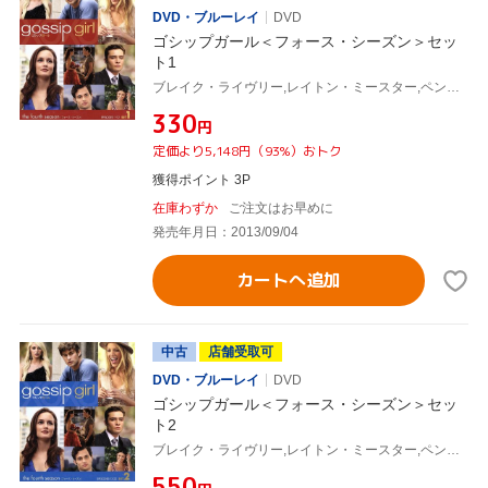
DVD・ブルーレイ
DVD
ゴシップガール＜フォース・シーズン＞セッ
ト1
ブレイク・ライヴリー,レイトン・ミースター,ペン・バッジリー,セシリー・フォン・ジーゲザー(原作)
¥330
円
定価より5,148円（93%）おトク
獲得ポイント 3P
在庫わずか
ご注文はお早めに
発売年月日：2013/09/04
カートへ追加
中古
店舗受取可
DVD・ブルーレイ
DVD
ゴシップガール＜フォース・シーズン＞セッ
ト2
ブレイク・ライヴリー,レイトン・ミースター,ペン・バッジリー,セシリー・フォン・ジーゲザー(原作)
¥550