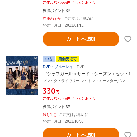
定価より3,839円（92%）おトク
獲得ポイント 3P
在庫わずか
ご注文はお早めに
発売年月日：2012/01/11
カートへ追加
中古
店舗受取可
DVD・ブルーレイ
DVD
ゴシップガール＜サード・シーズン＞セット1
ブレイク・ライヴリー,レイトン・ミースター,ペン・バッジリー,セシリー・フォン・ジーゲザー(原作)
¥330
円
定価より5,148円（93%）おトク
獲得ポイント 3P
残り1点
ご注文はお早めに
発売年月日：2012/10/03
カートへ追加