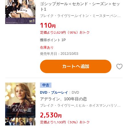
ゴシップガール＜セカンド・シーズン＞セッ
ト1
ブレイク・ライヴリー,レイトン・ミースター,ペン・バッジリー,セシリー・フォン・ジーゲザー(原作)
¥110
円
定価より2,629円（95%）おトク
獲得ポイント 1P
在庫あり
発売年月日：2012/10/03
カートへ追加
中古
DVD・ブルーレイ
DVD
アデライン、100年目の恋
ブレイク・ライヴリー,ミヒル・ホイスマン,ハリソン・フォード,リー・トランド・クリーガー(監督),ロブ・シモンセン(音楽)
¥2,530
円
定価より1,100円（30%）おトク