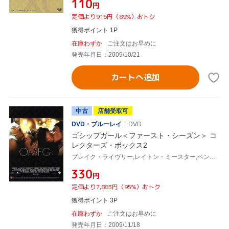
¥110
円
定価より916円（89%）おトク
獲得ポイント 1P
在庫わずか
ご注文はお早めに
発売年月日：2009/10/21
カートへ追加
中古
店舗受取可
DVD・ブルーレイ
DVD
ゴシップガール＜ファースト・シーズン＞ コ
レクターズ・ボックス2
ブレイク・ライヴリー,レイトン・ミースター,ペン・バッジリー,セシリー・フォン・ジーゲザー(原作)
¥330
円
定価より7,883円（95%）おトク
獲得ポイント 3P
在庫わずか
ご注文はお早めに
発売年月日：2009/11/18