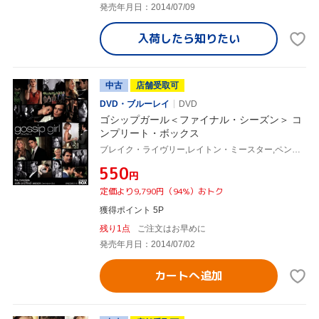
発売年月日：2014/07/09
入荷したら
知りたい
中古
店舗受取可
DVD・ブルーレイ
DVD
ゴシップガール＜ファイナル・シーズン＞ コ
ンプリート・ボックス
ブレイク・ライヴリー,レイトン・ミースター,ペン・バッジリー,セシリー・フォン・ジーゲザー(原作)
¥550
円
定価より9,790円（94%）おトク
獲得ポイント 5P
残り1点
ご注文はお早めに
発売年月日：2014/07/02
カートへ追加