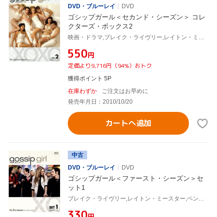
DVD・ブルーレイ
DVD
ゴシップガール＜セカンド・シーズン＞ コレ
クターズ・ボックス2
映画・ドラマ,ブレイク・ライヴリー,レイトン・ミースター,ペン・バッジリー,セシリー・フォン・ジーゲザー(原作)
¥550
円
定価より9,716円（94%）おトク
獲得ポイント 5P
在庫わずか
ご注文はお早めに
発売年月日：2010/10/20
カートへ追加
中古
DVD・ブルーレイ
DVD
ゴシップガール＜ファースト・シーズン＞セ
ット1
ブレイク・ライヴリー,レイトン・ミースター,ペン・バッジリー,セシリー・フォン・ジーゲザー(原作)
¥330
円