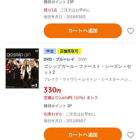
獲得ポイント 23P
残り1点
ご注文はお早めに
発売年月日：2016/03/02
カートへ追加
中古
店舗受取可
DVD・ブルーレイ
DVD
ゴシップガール＜ファースト・シーズン＞セ
ット2
ブレイク・ライヴリー,レイトン・ミースター,ペン・バッジリー,セシリー・フォン・ジーゲザー(原作)
¥330
円
定価より2,409円（87%）おトク
獲得ポイント 3P
在庫わずか
ご注文はお早めに
発売年月日：2011/09/07
カートへ追加