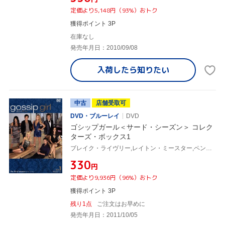
定価より5,148円（93%）おトク
獲得ポイント 3P
在庫なし
発売年月日：2010/09/08
入荷したら
知りたい
中古
店舗受取可
DVD・ブルーレイ
DVD
ゴシップガール＜サード・シーズン＞ コレク
ターズ・ボックス1
ブレイク・ライヴリー,レイトン・ミースター,ペン・バッジリー,セシリー・フォン・ジーゲザー(原作)
¥330
円
定価より9,936円（96%）おトク
獲得ポイント 3P
残り1点
ご注文はお早めに
発売年月日：2011/10/05