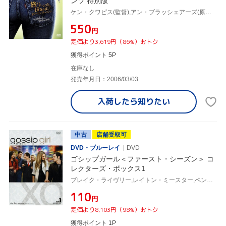
ンツ 特別版
ケン・クワピス(監督),アン・ブラッシェアーズ(原作),アンバー・タンブリン,アレクシス・ブレデル,アメリカ・フェレーラ,ブレイク・ライヴリー
¥550
円
定価より3,619円（86%）おトク
獲得ポイント 5P
在庫なし
発売年月日：2006/03/03
入荷したら
知りたい
中古
店舗受取可
DVD・ブルーレイ
DVD
ゴシップガール＜ファースト・シーズン＞ コ
レクターズ・ボックス1
ブレイク・ライヴリー,レイトン・ミースター,ペン・バッジリー,セシリー・フォン・ジーゲザー(原作)
¥110
円
定価より8,103円（98%）おトク
獲得ポイント 1P