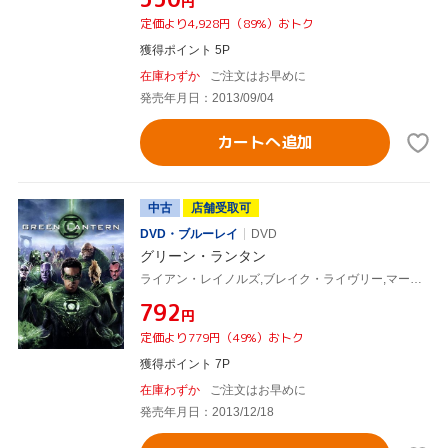
円
定価より4,928円（89%）おトク
獲得ポイント 5P
在庫わずか
ご注文はお早めに
発売年月日：2013/09/04
カートへ追加
中古
店舗受取可
DVD・ブルーレイ
DVD
グリーン・ランタン
ライアン・レイノルズ,ブレイク・ライヴリー,マーク・ストロング,マーティン・キャンベル(監督)
¥792
円
定価より779円（49%）おトク
獲得ポイント 7P
在庫わずか
ご注文はお早めに
発売年月日：2013/12/18