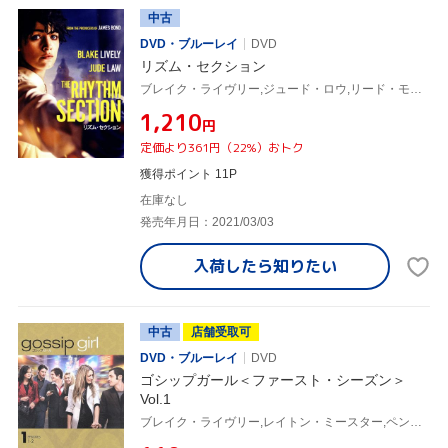
中古
DVD・ブルーレイ
DVD
リズム・セクション
ブレイク・ライヴリー,ジュード・ロウ,リード・モラーノ(監督)
¥1,210
円
定価より361円（22%）おトク
獲得ポイント 11P
在庫なし
発売年月日：2021/03/03
入荷したら
知りたい
中古
店舗受取可
DVD・ブルーレイ
DVD
ゴシップガール＜ファースト・シーズン＞
Vol.1
ブレイク・ライヴリー,レイトン・ミースター,ペン・バッジリー,セシリー・フォン・ジーゲザー(原作)