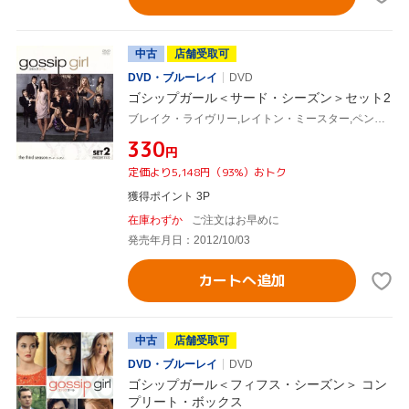
中古
店舗受取可
DVD・ブルーレイ
DVD
ゴシップガール＜サード・シーズン＞セット2
ブレイク・ライヴリー,レイトン・ミースター,ペン・バッジリー,セシリー・フォン・ジーゲザー(原作)
¥330
円
定価より5,148円（93%）おトク
獲得ポイント 3P
在庫わずか
ご注文はお早めに
発売年月日：2012/10/03
カートへ追加
中古
店舗受取可
DVD・ブルーレイ
DVD
ゴシップガール＜フィフス・シーズン＞ コン
プリート・ボックス