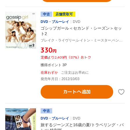
中古
店舗受取可
DVD・ブルーレイ
DVD
ゴシップガール＜セカンド・シーズン＞セッ
ト2
ブレイク・ライヴリー,レイトン・ミースター,ペン・バッジリー,セシリー・フォン・ジーゲザー(原作)
¥330
円
定価より2,409円（87%）おトク
獲得ポイント 3P
在庫わずか
ご注文はお早めに
発売年月日：2012/10/03
カートへ追加
中古
DVD・ブルーレイ
DVD
旅するジーンズと16歳の夏/トラベリング・パ