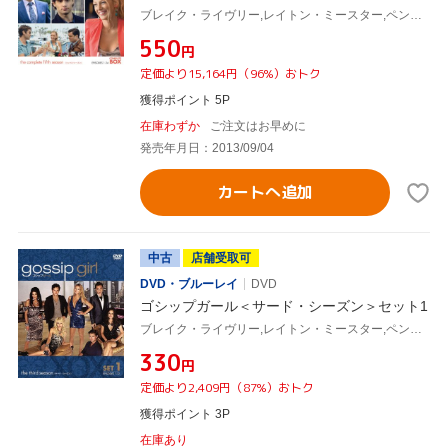
ブレイク・ライヴリー,レイトン・ミースター,ペン・バッジリー,セシリー・フォン・ジーゲザー(原作)
¥550
円
定価より15,164円（96%）おトク
獲得ポイント 5P
在庫わずか
ご注文はお早めに
発売年月日：2013/09/04
カートへ追加
中古
店舗受取可
DVD・ブルーレイ
DVD
ゴシップガール＜サード・シーズン＞セット1
ブレイク・ライヴリー,レイトン・ミースター,ペン・バッジリー,セシリー・フォン・ジーゲザー(原作)
¥330
円
定価より2,409円（87%）おトク
獲得ポイント 3P
在庫あり