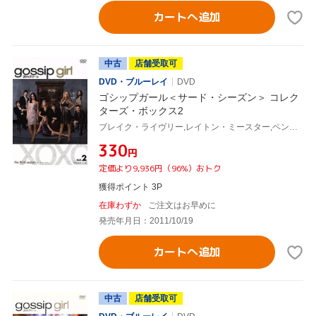
カートへ追加
中古
店舗受取可
DVD・ブルーレイ
DVD
ゴシップガール＜サード・シーズン＞ コレク
ターズ・ボックス2
ブレイク・ライヴリー,レイトン・ミースター,ペン・バッジリー,セシリー・フォン・ジーゲザー(原作)
¥330
円
定価より9,936円（96%）おトク
獲得ポイント 3P
在庫わずか
ご注文はお早めに
発売年月日：2011/10/19
カートへ追加
中古
店舗受取可