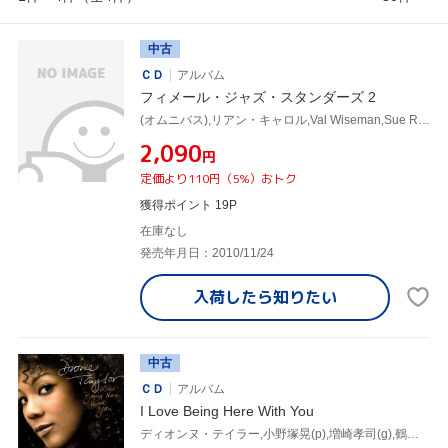
中古
ＣＤ
アルバム
フィメール・ジャズ・スタンダーズ 2
(オムニバス),リアン・キャロル,Val Wiseman,Sue Richardson,ディオンヌ・テイラー,Marie Bergman,ジャッキー・ネイラー,Tipitina
¥2,090
円
定価より110円（5%）おトク
獲得ポイント 19P
在庫なし
発売年月日：2010/11/24
入荷したら
知りたい
中古
ＣＤ
アルバム
I Love Being Here With You
ディオンヌ・テイラー,小野塚晃(p),増崎孝司(g),鶴谷智生(ds),Sandy Mamane(b),デンザル・シンクレア,ダグ・ライリー(p),ジム・ヴィヴィアン(b)