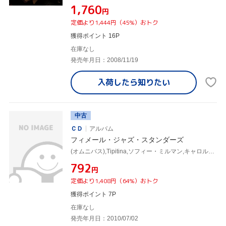
¥1,760
円
定価より1,444円（45%）おトク
獲得ポイント 16P
在庫なし
発売年月日：2008/11/19
入荷したら
知りたい
中古
ＣＤ
アルバム
フィメール・ジャズ・スタンダーズ
(オムニバス),Tipitina,ソフィー・ミルマン,キャロル・ドュボック,ディオンヌ・テイラー,エッタ・キャメロン,パトリシア・オキャラガン,Kaya Bruel
¥792
円
定価より1,408円（64%）おトク
獲得ポイント 7P
在庫なし
発売年月日：2010/07/02