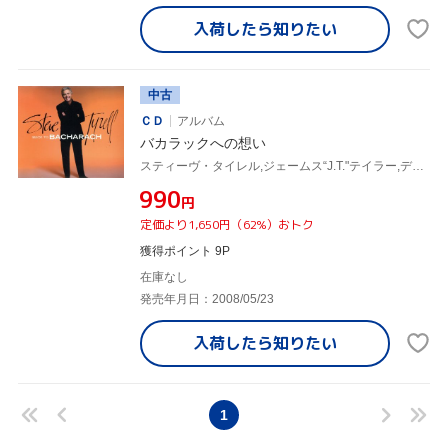
入荷したら
知りたい
中古
ＣＤ
アルバム
バカラックへの想い
スティーヴ・タイレル,ジェームス“J.T."テイラー,ディオンヌ・ワーウィック,ハーブ・アルパート,バート・バカラック(vo、p),パティ・オースティン,ロッド・スチュワート,ボブ・マン(p、syn、g、b)
¥990
円
定価より1,650円（62%）おトク
獲得ポイント 9P
在庫なし
発売年月日：2008/05/23
入荷したら
知りたい
1