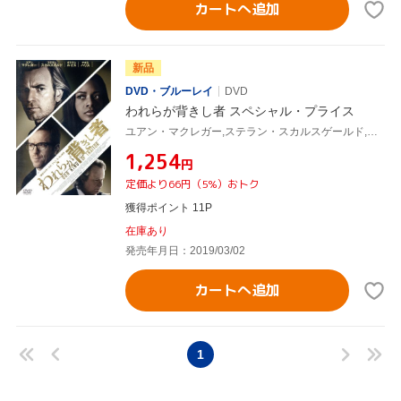
カートへ追加
新品
DVD・ブルーレイ
DVD
われらが背きし者 スペシャル・プライス
ユアン・マクレガー,ステラン・スカルスゲールド,ダミアン・ルイス,スザンナ・ホワイト(監督),ジョン・ル・カレ(原作)
¥1,254
円
定価より66円（5%）おトク
獲得ポイント 11P
在庫あり
発売年月日：2019/03/02
カートへ追加
1