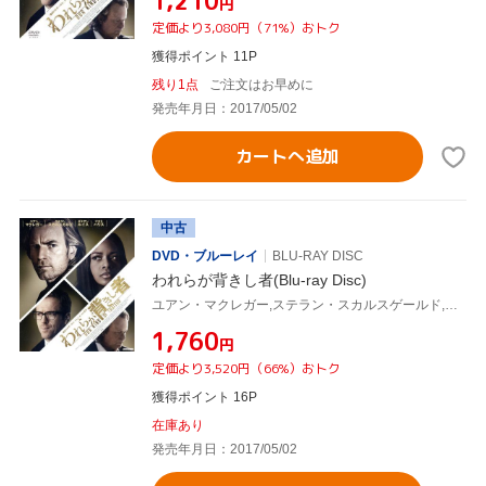
¥1,210
円
定価より3,080円（71%）おトク
獲得ポイント 11P
残り1点
ご注文はお早めに
発売年月日：2017/05/02
カートへ追加
中古
DVD・ブルーレイ
BLU-RAY DISC
われらが背きし者(Blu-ray Disc)
ユアン・マクレガー,ステラン・スカルスゲールド,ダミアン・ルイス,スザンナ・ホワイト(監督),ジョン・ル・カレ(原作)
¥1,760
円
定価より3,520円（66%）おトク
獲得ポイント 16P
在庫あり
発売年月日：2017/05/02