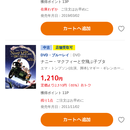
獲得ポイント 13P
在庫わずか
ご注文はお早めに
発売年月日：2019/03/02
カートへ追加
中古
店舗受取可
DVD・ブルーレイ
DVD
ナニー・マクフィーと空飛ぶ子ブタ
エマ・トンプソン(出演、脚本),マギー・ギレンホール,スザンナ・ホワイト(監督),クリスチアナ・ブランド(原作)
¥1,210
円
定価より2,310円（65%）おトク
獲得ポイント 11P
残り1点
ご注文はお早めに
発売年月日：2011/11/02
カートへ追加