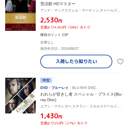
荒涼館 HDマスター
アンナ・マックスウェル・マーティン,チャールズ・ダンス,キャリー・マリガン,ジャスティン・チャドウィック(監督),スザンナ・ホワイト(監督),チャールズ・ディケンズ(原作)
¥2,530
円
定価より4,950円（66%）おトク
獲得ポイント 23P
在庫なし
発売年月日：2014/06/27
入荷したら
知りたい
中古
DVD・ブルーレイ
BLU-RAY DISC
われらが背きし者 スペシャル・プライス(Blu-
ray Disc)
ユアン・マクレガー,ステラン・スカルスゲールド,ダミアン・ルイス,スザンナ・ホワイト(監督),ジョン・ル・カレ(原作)
¥1,430
円
定価より550円（27%）おトク