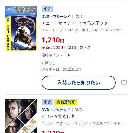
中古
DVD・ブルーレイ
DVD
ナニー・マクフィーと空飛ぶ子ブタ
エマ・トンプソン(出演、脚本),マギー・ギレンホール,リス・エヴァンス,スザンナ・ホワイト(監督),クリスチアナ・ブランド(原作)
¥1,210
円
定価より361円（22%）おトク
獲得ポイント 11P
在庫なし
発売年月日：2012/05/09
入荷したら
知りたい
中古
店舗受取可
DVD・ブルーレイ
DVD
われらが背きし者
ユアン・マクレガー,ステラン・スカルスゲールド,ダミアン・ルイス,スザンナ・ホワイト(監督),ジョン・ル・カレ(原作)