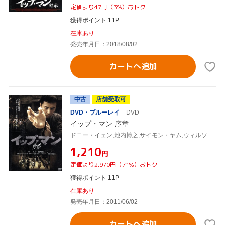
定価より47円（3%）おトク
獲得ポイント 11P
在庫あり
発売年月日：2018/08/02
カートへ追加
中古
店舗受取可
DVD・ブルーレイ
DVD
イップ・マン 序章
ドニー・イェン,池内博之,サイモン・ヤム,ウィルソン・イップ(監督),川井憲次(音楽)
¥1,210
円
定価より2,970円（71%）おトク
獲得ポイント 11P
在庫あり
発売年月日：2011/06/02
カートへ追加