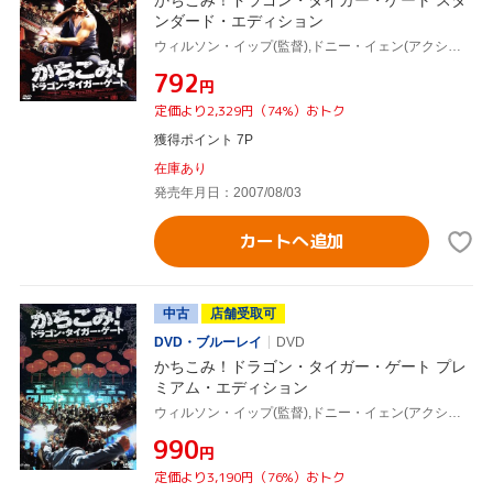
かちこみ！ドラゴン・タイガー・ゲート スタ
ンダード・エディション
ウィルソン・イップ(監督),ドニー・イェン(アクション監督、出演),ニコラス・ツェー[謝霆鋒]
¥792
円
定価より2,329円（74%）おトク
獲得ポイント 7P
在庫あり
発売年月日：2007/08/03
カートへ追加
中古
店舗受取可
DVD・ブルーレイ
DVD
かちこみ！ドラゴン・タイガー・ゲート プレ
ミアム・エディション
ウィルソン・イップ(監督),ドニー・イェン(アクション監督、出演),ニコラス・ツェー[謝霆鋒]
¥990
円
定価より3,190円（76%）おトク