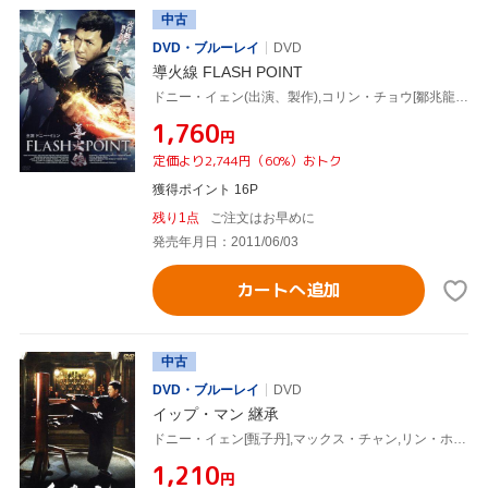
中古
DVD・ブルーレイ
DVD
導火線 FLASH POINT
ドニー・イェン(出演、製作),コリン・チョウ[鄒兆龍],ルイス・クー,ウィルソン・イップ(監督),チャン・クォンウィン[陳光榮](音楽)
¥1,760
円
定価より2,744円（60%）おトク
獲得ポイント 16P
残り1点
ご注文はお早めに
発売年月日：2011/06/03
カートへ追加
中古
DVD・ブルーレイ
DVD
イップ・マン 継承
ドニー・イェン[甄子丹],マックス・チャン,リン・ホン,ウィルソン・イップ[葉偉信](監督),川井憲次(音楽)
¥1,210
円