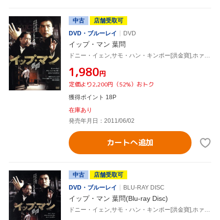
中古
店舗受取可
DVD・ブルーレイ
DVD
イップ・マン 葉問
ドニー・イェン,サモ・ハン・キンポー[洪金寶],ホァン・シャオミン[黄暁明],ウィルソン・イップ(監督),川井憲次(音楽)
¥1,980
円
定価より2,200円（52%）おトク
獲得ポイント 18P
在庫あり
発売年月日：2011/06/02
カートへ追加
中古
店舗受取可
DVD・ブルーレイ
BLU-RAY DISC
イップ・マン 葉問(Blu-ray Disc)
ドニー・イェン,サモ・ハン・キンポー[洪金寶],ホァン・シャオミン[黄暁明],ウィルソン・イップ(監督),川井憲次(音楽)