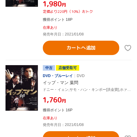
¥1,980
円
定価より220円（10%）おトク
獲得ポイント 18P
在庫あり
発売年月日：2021/01/08
カートへ追加
中古
店舗受取可
DVD・ブルーレイ
DVD
イップ・マン 葉問
ドニー・イェン,サモ・ハン・キンポー[洪金寶],ホァン・シャオミン[黄暁明],ウィルソン・イップ(監督),川井憲次(音楽)
¥1,760
円
獲得ポイント 16P
在庫あり
発売年月日：2021/01/08