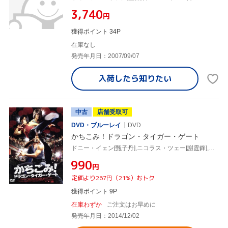
¥3,740
円
獲得ポイント 34P
在庫なし
発売年月日：2007/09/07
入荷したら
知りたい
中古
店舗受取可
DVD・ブルーレイ
DVD
かちこみ！ドラゴン・タイガー・ゲート
ドニー・イェン[甄子丹],ニコラス・ツェー[謝霆鋒],ショーン・ユー,ウィルソン・イップ[葉偉信](監督)
¥990
円
定価より267円（21%）おトク
獲得ポイント 9P
在庫わずか
ご注文はお早めに
発売年月日：2014/12/02