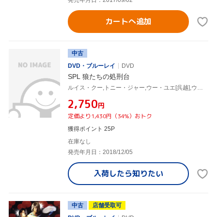
発売年月日：2017/09/02
カートへ追加
中古
DVD・ブルーレイ
DVD
SPL 狼たちの処刑台
ルイス・クー,トニー・ジャー,ウー・ユエ[呉越],ウィルソン・イップ[葉偉信](監督),ドン・ユー(製作総指揮),チャン・クォンウィン[陳光榮](音楽)
¥2,750
円
定価より1,430円（34%）おトク
獲得ポイント 25P
在庫なし
発売年月日：2018/12/05
入荷したら
知りたい
中古
店舗受取可