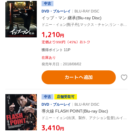
中古
DVD・ブルーレイ
BLU-RAY DISC
イップ・マン 継承(Blu-ray Disc)
ドニー・イェン[甄子丹],マックス・チャン,リン・ホン,ウィルソン・イップ[葉偉信](監督),川井憲次(音楽)
¥1,210
円
定価より990円（45%）おトク
獲得ポイント 11P
在庫あり
発売年月日：2018/08/02
カートへ追加
中古
店舗受取可
DVD・ブルーレイ
BLU-RAY DISC
導火線 FLASH POINT(Blu-ray Disc)
ドニー・イェン(出演、製作、アクション監督),ルイス・クー,コリン・チョウ[鄒兆龍],ウィルソン・イップ(監督),チャン・クォンウィン[陳光榮](音楽)
¥3,410
円