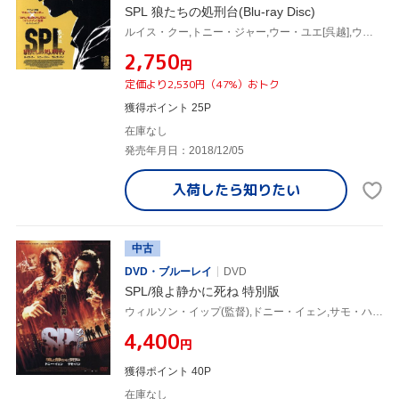
SPL 狼たちの処刑台(Blu-ray Disc)
ルイス・クー,トニー・ジャー,ウー・ユエ[呉越],ウィルソン・イップ[葉偉信](監督),ドン・ユー(製作総指揮),チャン・クォンウィン[陳光榮](音楽)
¥2,750
円
定価より2,530円（47%）おトク
獲得ポイント 25P
在庫なし
発売年月日：2018/12/05
入荷したら
知りたい
中古
DVD・ブルーレイ
DVD
SPL/狼よ静かに死ね 特別版
ウィルソン・イップ(監督),ドニー・イェン,サモ・ハン[洪金寶]
¥4,400
円
獲得ポイント 40P
在庫なし