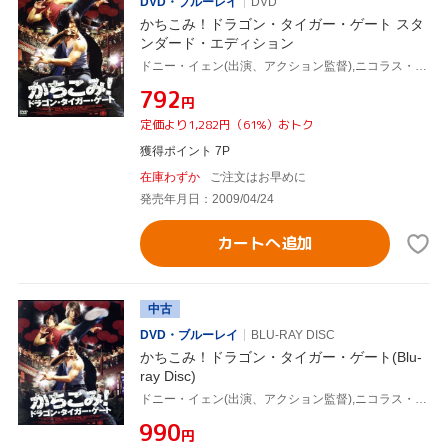
DVD・ブルーレイ
DVD
かちこみ！ドラゴン・タイガー・ゲート スタ
ンダード・エディション
ドニー・イェン(出演、アクション監督),ニコラス・ツェー[謝霆鋒],ショーン・ユー,ウィルソン・イップ(監督),川井憲次(音楽)
¥792
円
定価より1,282円（61%）おトク
獲得ポイント 7P
在庫わずか
ご注文はお早めに
発売年月日：2009/04/24
カートへ追加
中古
DVD・ブルーレイ
BLU-RAY DISC
かちこみ！ドラゴン・タイガー・ゲート(Blu-
ray Disc)
ドニー・イェン(出演、アクション監督),ニコラス・ツェー[謝霆鋒],ショーン・ユー,ウィルソン・イップ(監督),川井憲次(音楽)
¥990
円