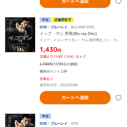
カートへ追加
中古
店舗受取可
DVD・ブルーレイ
BLU-RAY DISC
イップ・マン 序章(Blu-ray Disc)
ドニー・イェン,サイモン・ヤム,池内博之,リン・ホン,ラム・カートン,ルイス・ファン,ウィルソン・イップ(監督),川井憲次(音楽)
¥1,430
円
定価より770円（35%）おトク
1,760
円
(7/15時点の価格)
獲得ポイント 13P
在庫あり
発売年月日：2021/01/08
カートへ追加
中古
DVD・ブルーレイ
DVD