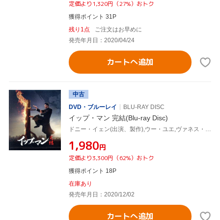
定価より1,320円（27%）おトク
獲得ポイント 31P
残り1点
ご注文はお早めに
発売年月日：2020/04/24
カートへ追加
中古
DVD・ブルーレイ
BLU-RAY DISC
イップ・マン 完結(Blu-ray Disc)
ドニー・イェン(出演、製作),ウー・ユエ,ヴァネス・ウー,スコット・アドキンス,チャン・クォックワン,クリス・コリンズ,ウィルソン・イップ(監督、製作),川井憲次(音楽)
¥1,980
円
定価より3,300円（62%）おトク
獲得ポイント 18P
在庫あり
発売年月日：2020/12/02
カートへ追加