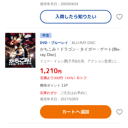
発売年月日：2003/04/24
入荷したら
知りたい
中古
DVD・ブルーレイ
BLU-RAY DISC
かちこみ！ドラゴン・タイガー・ゲート(Blu-
ray Disc)
ドニー・イェン[甄子丹](出演、アクション監督),ニコラス・ツェー[謝霆鋒],ショーン・ユー,ウィルソン・イップ[葉偉信](監督),川井憲次(音楽)
¥1,210
円
定価より990円（45%）おトク
獲得ポイント 11P
在庫わずか
ご注文はお早めに
発売年月日：2017/10/03
カートへ追加