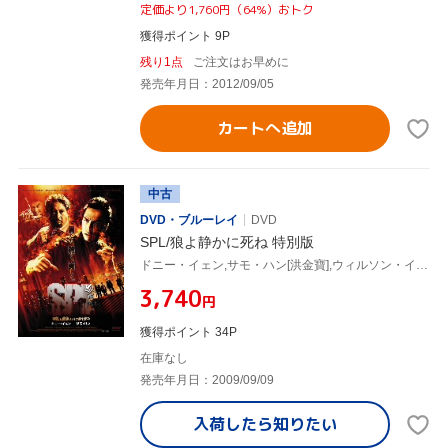
定価より1,760円（64%）おトク
獲得ポイント 9P
残り1点
ご注文はお早めに
発売年月日：2012/09/05
カートへ追加
中古
DVD・ブルーレイ
DVD
SPL/狼よ静かに死ね 特別版
ドニー・イェン,サモ・ハン[洪金寶],ウィルソン・イップ(監督),チャン・クォンウィン[陳光榮](音楽),ケン・チャン(音楽)
¥3,740
円
獲得ポイント 34P
在庫なし
発売年月日：2009/09/09
入荷したら
知りたい