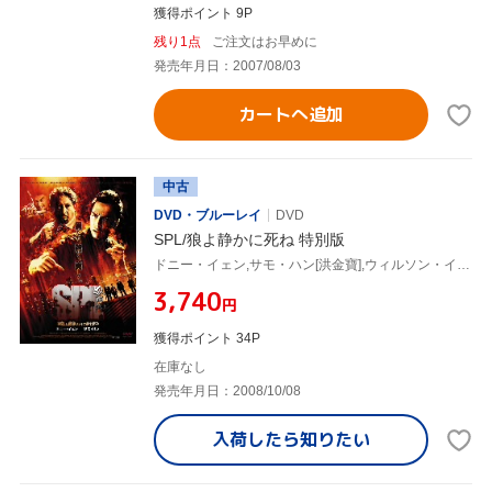
獲得ポイント 9P
残り1点
ご注文はお早めに
発売年月日：2007/08/03
カートへ追加
中古
DVD・ブルーレイ
DVD
SPL/狼よ静かに死ね 特別版
ドニー・イェン,サモ・ハン[洪金寶],ウィルソン・イップ(監督),チャン・クォンウィン[陳光榮](音楽),ケン・チャン(音楽)
¥3,740
円
獲得ポイント 34P
在庫なし
発売年月日：2008/10/08
入荷したら
知りたい