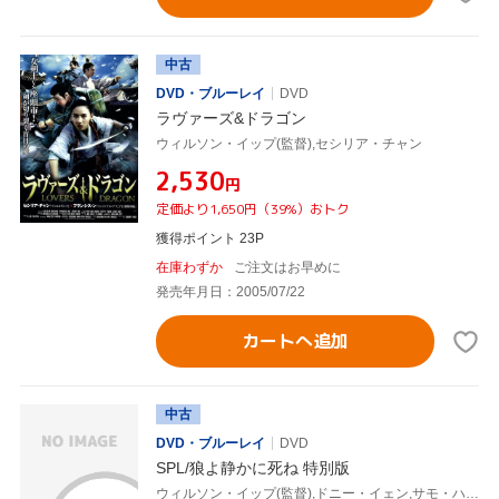
中古
DVD・ブルーレイ
DVD
ラヴァーズ&ドラゴン
ウィルソン・イップ(監督),セシリア・チャン
¥2,530
円
定価より1,650円（39%）おトク
獲得ポイント 23P
在庫わずか
ご注文はお早めに
発売年月日：2005/07/22
カートへ追加
中古
DVD・ブルーレイ
DVD
SPL/狼よ静かに死ね 特別版
ウィルソン・イップ(監督),ドニー・イェン,サモ・ハン[洪金寶]