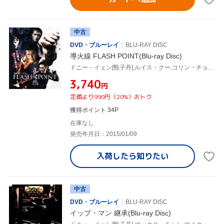
中古
DVD・ブルーレイ
BLU-RAY DISC
導火線 FLASH POINT(Blu-ray Disc)
ドニー・イェン[甄子丹],ルイス・クー,コリン・チョウ[鄒兆龍],ウィルソン・イップ[葉偉信](監督),チャン・クォンウィン[陳光榮](音楽)
¥3,740
円
定価より990円（20%）おトク
獲得ポイント 34P
在庫なし
発売年月日：2015/01/09
入荷したら
知りたい
中古
DVD・ブルーレイ
BLU-RAY DISC
イップ・マン 継承(Blu-ray Disc)