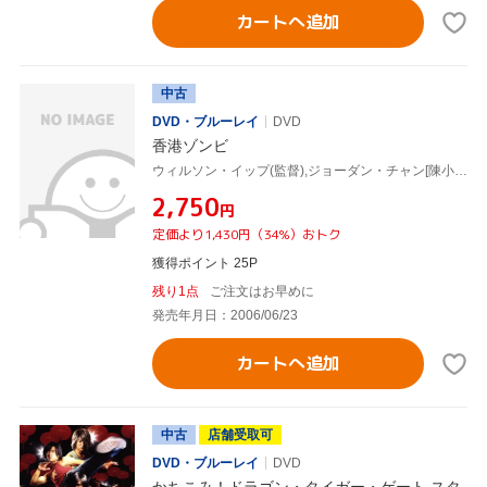
カートへ追加
中古
DVD・ブルーレイ
DVD
香港ゾンビ
ウィルソン・イップ(監督),ジョーダン・チャン[陳小春],サム・リー[李燦森]
¥2,750
円
定価より1,430円（34%）おトク
獲得ポイント 25P
残り1点
ご注文はお早めに
発売年月日：2006/06/23
カートへ追加
中古
店舗受取可
DVD・ブルーレイ
DVD