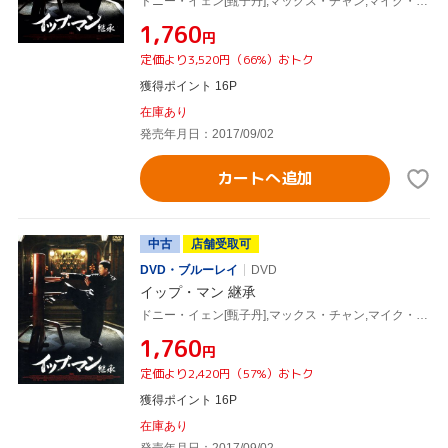
ドニー・イェン[甄子丹],マックス・チャン,マイク・タイソン,ウィルソン・イップ[葉偉信](監督),川井憲次(音楽)
¥1,760
円
定価より3,520円（66%）おトク
獲得ポイント 16P
在庫あり
発売年月日：2017/09/02
カートへ追加
中古
店舗受取可
DVD・ブルーレイ
DVD
イップ・マン 継承
ドニー・イェン[甄子丹],マックス・チャン,マイク・タイソン,ウィルソン・イップ[葉偉信](監督),川井憲次(音楽)
¥1,760
円
定価より2,420円（57%）おトク
獲得ポイント 16P
在庫あり