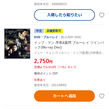
発売年月日：2006/06/23
入荷したら
知りたい
中古
店舗受取可
DVD・ブルーレイ
BLU-RAY DISC
イップ・マン 序章&葉問 ブルーレイ ツインパ
ック(Blu-ray Disc)
ドニー・イェン,ウィルソン・イップ(監督),川井憲次(音楽)
¥2,750
円
定価より6,930円（71%）おトク
獲得ポイント 25P
在庫あり
発売年月日：2011/06/02
カートへ追加