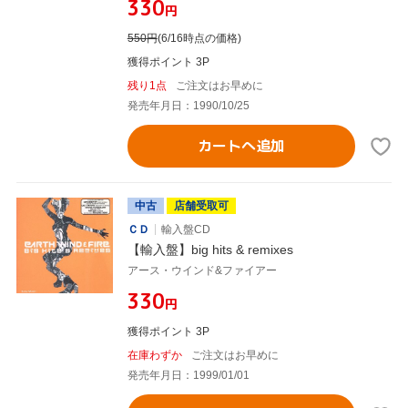
¥330
円
550
円
(6/16時点の価格)
獲得ポイント 3P
残り1点
ご注文はお早めに
発売年月日：1990/10/25
カートへ追加
中古
店舗受取可
ＣＤ
輸入盤CD
【輸入盤】big hits & remixes
アース・ウインド&ファイアー
¥330
円
獲得ポイント 3P
在庫わずか
ご注文はお早めに
発売年月日：1999/01/01