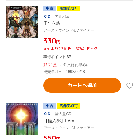
中古
店舗受取可
ＣＤ
アルバム
千年伝説
アース・ウインド&ファイアー
¥330
円
定価より2,361円（87%）おトク
獲得ポイント 3P
残り1点
ご注文はお早めに
発売年月日：1993/09/18
カートへ追加
中古
店舗受取可
ＣＤ
輸入盤CD
【輸入盤】I Am
アース・ウインド&ファイアー
¥550