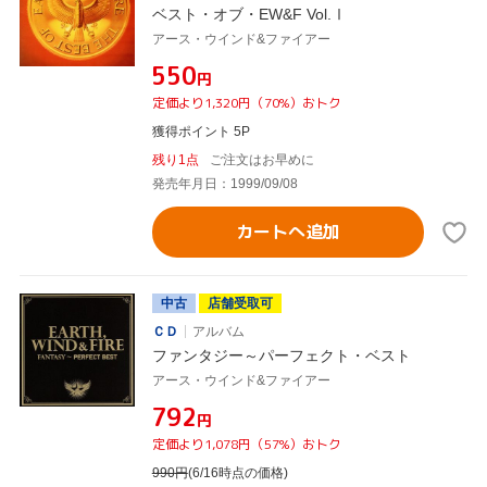
ベスト・オブ・EW&F Vol.Ⅰ
アース・ウインド&ファイアー
¥550
円
定価より1,320円（70%）おトク
獲得ポイント 5P
残り1点
ご注文はお早めに
発売年月日：1999/09/08
カートへ追加
中古
店舗受取可
ＣＤ
アルバム
ファンタジー～パーフェクト・ベスト
アース・ウインド&ファイアー
¥792
円
定価より1,078円（57%）おトク
990
円
(6/16時点の価格)