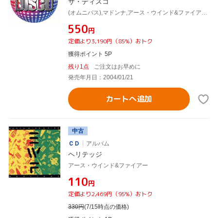
ザ・ディスコ
(オムニバス),マドンナ,アース・ウインド&ファイアー,ダリル・ホール&ジョン・オーツ,チェンジ,パティ・オースティン,パトリース・ラッシェン,ザ・ドゥービー・ブラザーズ
¥550
円
定価より3,190円（85%）おトク
獲得ポイント 5P
残り1点
ご注文はお早めに
発売年月日：2004/01/21
カートへ追加
中古
ＣＤ
アルバム
ヘリテッジ
アース・ウインド&ファイアー
¥110
円
定価より2,469円（95%）おトク
330
円
(7/15時点の価格)