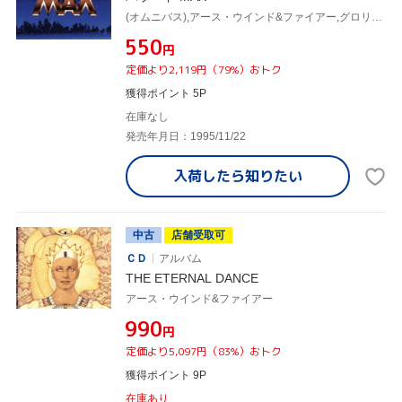
(オムニバス),アース・ウインド&ファイアー,グロリア・エステファン,ジョージ・マイケル,ジャーニー,ボズ・スキャッグス,ダン・フォーゲルバーグ,REOスピードワゴン
¥550
円
定価より2,119円（79%）おトク
獲得ポイント 5P
在庫なし
発売年月日：1995/11/22
入荷したら
知りたい
中古
店舗受取可
ＣＤ
アルバム
THE ETERNAL DANCE
アース・ウインド&ファイアー
¥990
円
定価より5,097円（83%）おトク
獲得ポイント 9P
在庫あり