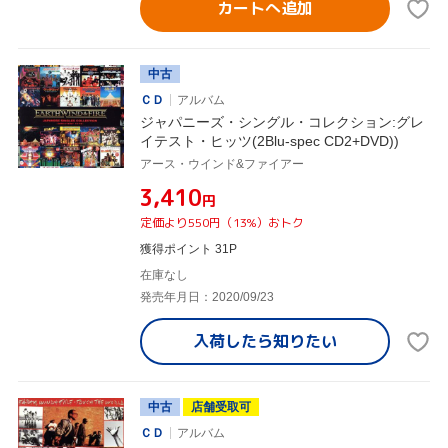
カートへ追加
中古
ＣＤ
アルバム
ジャパニーズ・シングル・コレクション:グレ
イテスト・ヒッツ(2Blu-spec CD2+DVD))
アース・ウインド&ファイアー
¥3,410
円
定価より550円（13%）おトク
獲得ポイント 31P
在庫なし
発売年月日：2020/09/23
入荷したら
知りたい
中古
店舗受取可
ＣＤ
アルバム