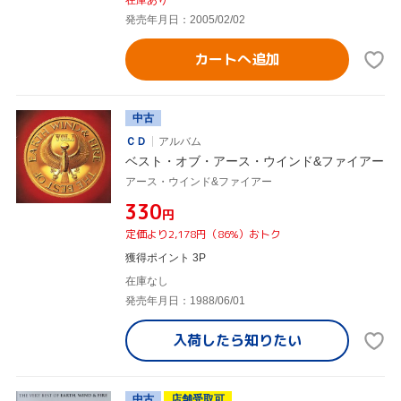
在庫あり
発売年月日：2005/02/02
カートへ追加
中古
ＣＤ
アルバム
ベスト・オブ・アース・ウインド&ファイアー
アース・ウインド&ファイアー
¥330
円
定価より2,178円（86%）おトク
獲得ポイント 3P
在庫なし
発売年月日：1988/06/01
入荷したら
知りたい
中古
店舗受取可