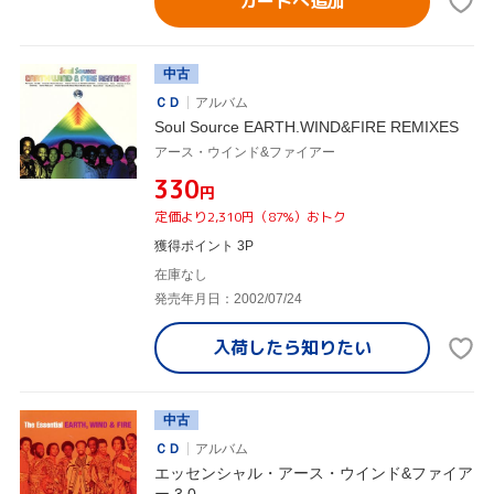
カートへ追加
中古
ＣＤ
アルバム
Soul Source EARTH.WIND&FIRE REMIXES
アース・ウインド&ファイアー
¥330
円
定価より2,310円（87%）おトク
獲得ポイント 3P
在庫なし
発売年月日：2002/07/24
入荷したら
知りたい
中古
ＣＤ
アルバム
エッセンシャル・アース・ウインド&ファイア