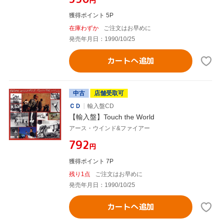
円
獲得ポイント 5P
在庫わずか
ご注文はお早めに
発売年月日：1990/10/25
カートへ追加
中古
店舗受取可
ＣＤ
輸入盤CD
【輸入盤】Touch the World
アース・ウインド&ファイアー
¥792
円
獲得ポイント 7P
残り1点
ご注文はお早めに
発売年月日：1990/10/25
カートへ追加