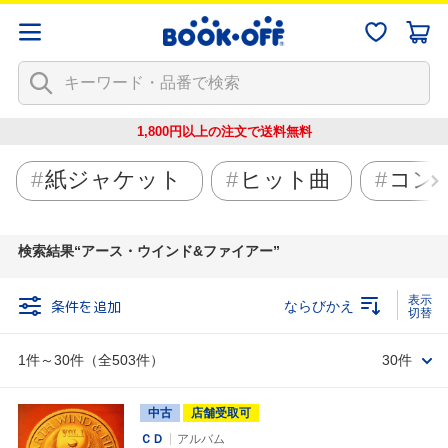
1,800円以上の注文で
送料無料
紙ジャケット
ヒット曲
コン
検索結果
アース・ウインド&ファイアー
条件を追加
ならびかえ
1件～30件（全503件）
30件
中古
店舗受取可
ＣＤ
アルバム