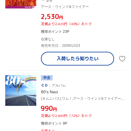
ー 3.0
アース・ウインド&ファイアー
¥2,530
円
定価より2,420円（48%）おトク
獲得ポイント 23P
在庫なし
発売年月日：2009/12/23
入荷したら
知りたい
中古
ＣＤ
アルバム
80's Navi
(オムニバス),ワム！,アース・ウインド&ファイアー,ザ・ノーランズ,ケニー・ロギンス,エイス・ワンダー,シンディ・ローパー,ヒューイ・ルイス&ザ・ニュース
¥990
円
定価より2,640円（72%）おトク
獲得ポイント 9P