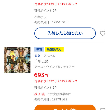
定価より2,439円（81%）おトク
獲得ポイント 5P
在庫なし
発売年月日：1995/07/15
入荷したら
知りたい
中古
店舗受取可
ＣＤ
アルバム
千年伝説
アース・ウインド&ファイアー
¥693
円
定価より1,177円（62%）おトク
獲得ポイント 6P
残り1点
ご注文はお早めに
発売年月日：1997/11/22