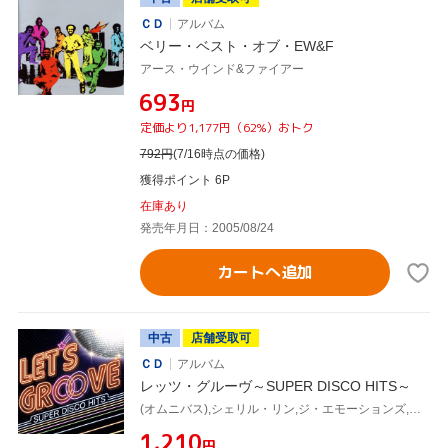
ＣＤ
アルバム
ベリー・ベスト・オブ・EW&F
アース・ウインド&ファイアー
¥693
円
定価より1,177円（62%）おトク
792
円
(7/16時点の価格)
獲得ポイント 6P
在庫あり
発売年月日：2005/08/24
カートへ追加
中古
店舗受取可
ＣＤ
アルバム
レッツ・グルーヴ～SUPER DISCO HITS～
(オムニバス),シェリル・リン,ジ・エモーションズ,アース・ウインド&ファイアー,クール&ザ・ギャング,パティ・オースティン,クインシー・ジョーンズ,ザ・ブラザーズ・ジョンソン
¥1,210
円