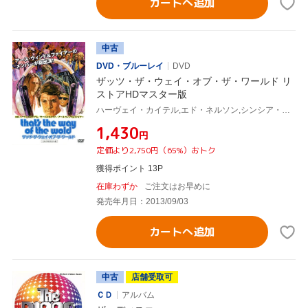
カートへ追加
中古
DVD・ブルーレイ
DVD
ザッツ・ザ・ウェイ・オブ・ザ・ワールド リ
ストアHDマスター版
ハーヴェイ・カイテル,エド・ネルソン,シンシア・ボスティック,シグ・ショア(監督、制作),ロバート・リプサイト(原作、脚本),モーリス・ホワイト(音楽),アース・ウインド&ファイアー(音楽)
¥1,430
円
定価より2,750円（65%）おトク
獲得ポイント 13P
在庫わずか
ご注文はお早めに
発売年月日：2013/09/03
カートへ追加
中古
店舗受取可
ＣＤ
アルバム