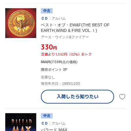
中古
ＣＤ
アルバム
ベスト・オブ・EW&F(THE BEST OF
EARTH,WIND & FIRE VOL.Ⅰ)
アース・ウインド&ファイアー
¥330
円
定価より1,592円（82%）おトク
550
円
(7/16時点の価格)
獲得ポイント 3P
在庫なし
発売年月日：1995/11/22
入荷したら
知りたい
中古
ＣＤ
アルバム
バラード MAX