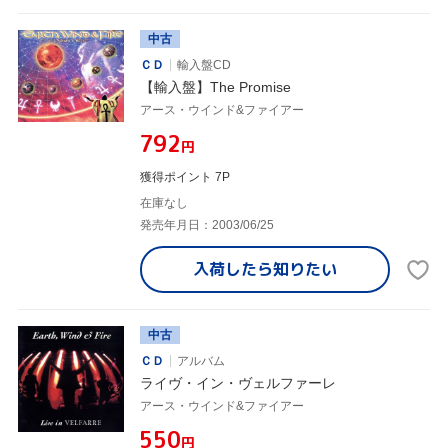
中古
ＣＤ
輸入盤CD
【輸入盤】The Promise
アース・ウインド&ファイアー
¥792
円
獲得ポイント 7P
在庫なし
発売年月日：2003/06/25
入荷したら
知りたい
中古
ＣＤ
アルバム
ライヴ・イン・ヴェルファーレ
アース・ウインド&ファイアー
¥550
円