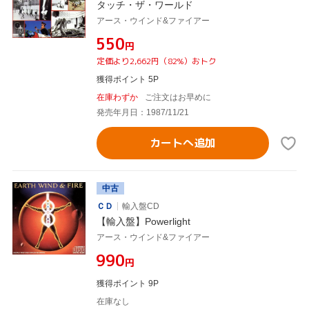
タッチ・ザ・ワールド
アース・ウインド&ファイアー
¥550
円
定価より2,662円（82%）おトク
獲得ポイント 5P
在庫わずか
ご注文はお早めに
発売年月日：1987/11/21
カートへ追加
中古
ＣＤ
輸入盤CD
【輸入盤】Powerlight
アース・ウインド&ファイアー
¥990
円
獲得ポイント 9P
在庫なし