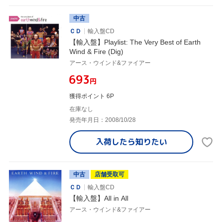
中古
ＣＤ
輸入盤CD
【輸入盤】Playlist: The Very Best of Earth
Wind & Fire (Dig)
アース・ウインド&ファイアー
¥693
円
獲得ポイント 6P
在庫なし
発売年月日：2008/10/28
入荷したら
知りたい
中古
店舗受取可
ＣＤ
輸入盤CD
【輸入盤】All in All
アース・ウインド&ファイアー