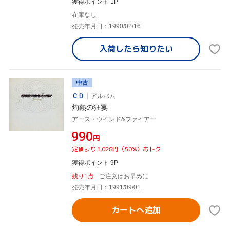
獲得ポイント 1P
在庫なし
発売年月日：1990/02/16
入荷したら
知りたい
中古
ＣＤ
アルバム
灼熱の狂宴
アース・ウインド&ファイアー
¥990
円
定価より1,028円（50%）おトク
獲得ポイント 9P
残り1点
ご注文はお早めに
発売年月日：1991/09/01
カートへ追加