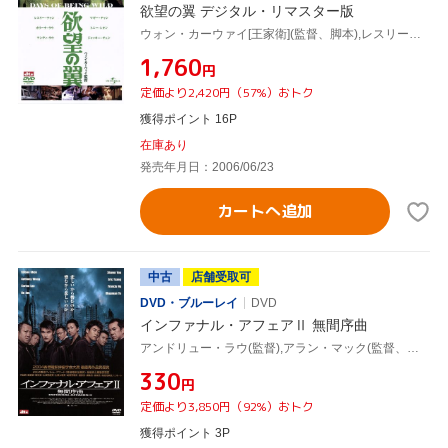
欲望の翼 デジタル・リマスター版
ウォン・カーウァイ[王家衛](監督、脚本),レスリー・チャン[張國榮],マギー・チャン[張曼玉],アンディ・ラウ[劉徳華],カリーナ・ラウ[劉嘉玲],ジャッキー・チュン,トニー・レオン[梁朝偉]
¥1,760
円
定価より2,420円（57%）おトク
獲得ポイント 16P
在庫あり
発売年月日：2006/06/23
カートへ追加
中古
店舗受取可
DVD・ブルーレイ
DVD
インファナル・アフェアⅡ 無間序曲
アンドリュー・ラウ(監督),アラン・マック(監督、脚本),フェリックス・チョン[莊文強](脚本),アンディ・ラウ[劉徳華],トニー・レオン[梁朝偉],アンソニー・ウォン[黄秋生],エリック・ツァン
¥330
円
定価より3,850円（92%）おトク
獲得ポイント 3P