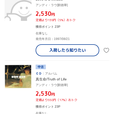
アンディ・ラウ[劉徳華]
¥2,530
円
定価より139円（5%）おトク
獲得ポイント 23P
在庫なし
発売年月日：1997/08/21
入荷したら
知りたい
中古
ＣＤ
アルバム
真生命/Truth of Life
アンディ・ラウ[劉徳華]
¥2,530
円
定価より550円（17%）おトク
獲得ポイント 23P
在庫なし