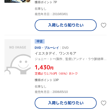
獲得ポイント 7P
在庫なし
発売年月日：2010/03/01
入荷したら
知りたい
中古
DVD・ブルーレイ
DVD
イエスタデイ、ワンスモア
ジョニー・トー(製作、監督),アンディ・ラウ[劉徳華],サミー・チェン[鄭秀文]
¥1,430
円
定価より2,750円（65%）おトク
獲得ポイント 13P
在庫なし
発売年月日：2006/05/10
入荷したら
知りたい