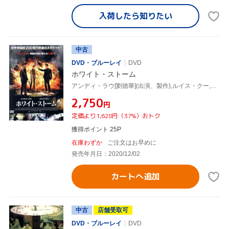
入荷したら
知りたい
中古
DVD・ブルーレイ
DVD
ホワイト・ストーム
アンディ・ラウ[劉徳華](出演、製作),ルイス・クー,ミウ・キウワイ,カリーナ・ラム,ケント・チェン[鄭則士],クリッシー・チャウ,ハーマン・ヤオ(監督、脚本),マック・チュンホン(音楽)
¥2,750
円
定価より1,628円（37%）おトク
獲得ポイント 25P
在庫わずか
ご注文はお早めに
発売年月日：2020/12/02
カートへ追加
中古
店舗受取可
DVD・ブルーレイ
DVD