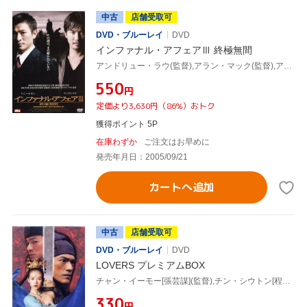
中古
店舗受取可
DVD・ブルーレイ
DVD
インファナル・アフェアⅢ 終極無間
アンドリュー・ラウ(監督),アラン・マック(監督),アンディ・ラウ[劉徳華],トニー・レオン[梁朝偉],レオン・ライ[黎明]
¥550
円
定価より3,630円（86%）おトク
獲得ポイント 5P
在庫わずか
ご注文はお早めに
発売年月日：2005/09/21
カートへ追加
中古
店舗受取可
DVD・ブルーレイ
DVD
LOVERS プレミアムBOX
チャン・イーモー[張芸謀](監督),チン・シウトン[程小東](アクション監督),ワダエミ(衣装デザイナー),梅林茂(音楽),金城武,アンディ・ラウ[劉徳華],チャン・ツィイー,ソン・タンタン
¥330
円