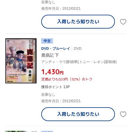
在庫なし
発売年月日：2012/02/21
入荷したら
知りたい
中古
DVD・ブルーレイ
DVD
鹿鼎記 下
アンディ・ラウ[劉徳華],トニー・レオン[梁朝偉]
¥1,430
円
定価より6,820円（82%）おトク
獲得ポイント 13P
在庫なし
発売年月日：2012/02/21
入荷したら
知りたい