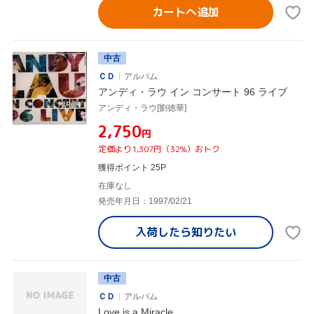
カートへ追加
中古
ＣＤ
アルバム
アンディ・ラウ イン コンサート 96 ライブ
アンディ・ラウ[劉徳華]
¥2,750
円
定価より1,307円（32%）おトク
獲得ポイント 25P
在庫なし
発売年月日：1997/02/21
入荷したら
知りたい
中古
ＣＤ
アルバム
Love is a Miracle