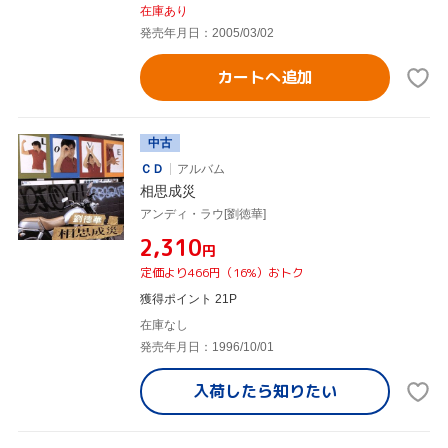
在庫あり
発売年月日：2005/03/02
カートへ追加
中古
ＣＤ
アルバム
相思成災
アンディ・ラウ[劉徳華]
¥2,310
円
定価より466円（16%）おトク
獲得ポイント 21P
在庫なし
発売年月日：1996/10/01
入荷したら
知りたい