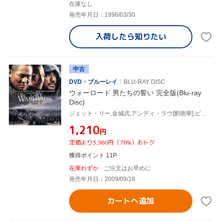
在庫なし
発売年月日：1996/03/30
入荷したら
知りたい
中古
DVD・ブルーレイ
BLU-RAY DISC
ウォーロード 男たちの誓い 完全版(Blu-ray
Disc)
ジェット・リー,金城武,アンディ・ラウ[劉徳華],ピーター・チャン(監督)
¥1,210
円
定価より3,960円（76%）おトク
獲得ポイント 11P
在庫わずか
ご注文はお早めに
発売年月日：2009/09/18
カートへ追加