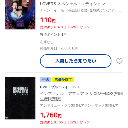
LOVERS スペシャル・エディション
チャン・イーモー[張芸謀](監督),金城武,アンディ・ラウ[劉徳華],チャン・ツィイー,ソン・タンタン
¥110
円
定価より4,070円（97%）おトク
獲得ポイント 1P
在庫なし
発売年月日：2005/01/28
入荷したら
知りたい
中古
店舗受取可
DVD・ブルーレイ
DVD
インファナル・アフェア トリロジーBOX(初回
生産限定版)
アンドリュー・ラウ(監督),アラン・マック(監督),アンディ・ラウ[劉徳華],トニー・レオン[梁朝偉]
¥1,760
円
定価より8,506円（82%）おトク