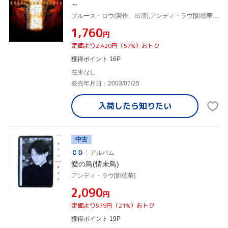
～
ブルース・ロウ(製作、出演),アンディ・ラウ[劉徳華],チャウ・シンチー[周星馳],スー・チー,カレン・モク[莫文蔚]
¥1,760
円
定価より2,420円（57%）おトク
獲得ポイント 16P
在庫なし
発売年月日：2003/07/25
入荷したら
知りたい
中古
ＣＤ
アルバム
愛の鳥(情未鳥)
アンディ・ラウ[劉徳華]
¥2,090
円
定価より579円（21%）おトク
獲得ポイント 19P