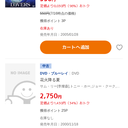
定価より8,030円（96%）おトク
550
円
(7/16時点の価格)
獲得ポイント 3P
在庫あり
発売年月日：2005/01/28
カートへ追加
中古
DVD・ブルーレイ
DVD
花火降る夏
サム・リー[李燦森],トニー・ホー,ジョー・クーク,アンディ・ラウ[劉徳華],フルーツ・チャン(脚本),ケネス・ビー(音楽)
¥2,750
円
定価より1,430円（34%）おトク
獲得ポイント 25P
在庫なし
発売年月日：2000/11/18