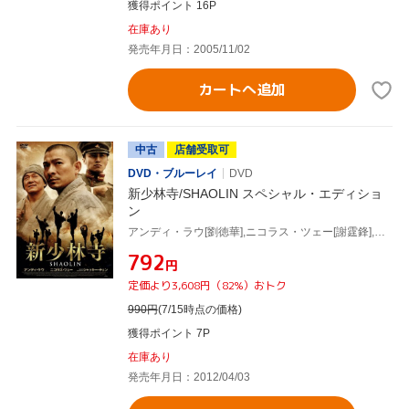
獲得ポイント 16P
在庫あり
発売年月日：2005/11/02
カートへ追加
中古
店舗受取可
DVD・ブルーレイ
DVD
新少林寺/SHAOLIN スペシャル・エディショ
ン
アンディ・ラウ[劉徳華],ニコラス・ツェー[謝霆鋒],ジャッキー・チェン[成龍],ベニー・チャン(監督、製作),ニコラ・エレラ(音楽)
¥792
円
定価より3,608円（82%）おトク
990
円
(7/15時点の価格)
獲得ポイント 7P
在庫あり
発売年月日：2012/04/03