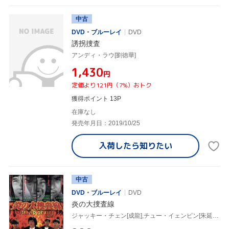
中古
DVD・ブルーレイ
DVD
誘拐捜査
アンディ・ラウ[劉徳華]
¥1,430
円
定価より121円（7%）おトク
獲得ポイント 13P
在庫なし
発売年月日：2019/10/25
入荷したら
知りたい
中古
DVD・ブルーレイ
DVD
炎の大捜査線
ジャッキー・チェン[成龍],チュー・イェンピン[朱延平](監督),コー・シュンハン(製作),フー・リー(脚本),サモ・ハン・キンポー[洪金寶],アンディ・ラウ[劉徳華],レオン・カーファイ,ジミー・ウォン