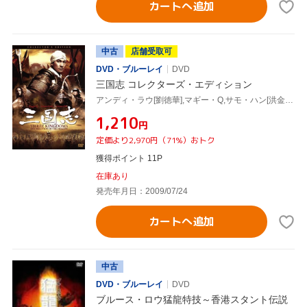
カートへ追加
中古
店舗受取可
DVD・ブルーレイ
DVD
三国志 コレクターズ・エディション
アンディ・ラウ[劉徳華],マギー・Q,サモ・ハン[洪金寶],ダニエル・リー(監督)
¥1,210
円
定価より2,970円（71%）おトク
獲得ポイント 11P
在庫あり
発売年月日：2009/07/24
カートへ追加
中古
DVD・ブルーレイ
DVD
ブルース・ロウ猛龍特技～香港スタント伝説