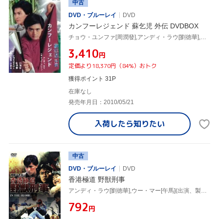
中古
DVD・ブルーレイ
DVD
カンフーレジェンド 蘇乞児 外伝 DVDBOX
チョウ・ユンファ[周潤發],アンディ・ラウ[劉徳華],ラウ・シウミン
¥3,410
円
定価より18,370円（84%）おトク
獲得ポイント 31P
在庫なし
発売年月日：2010/05/21
入荷したら
知りたい
中古
DVD・ブルーレイ
DVD
香港極道 野獣刑事
アンディ・ラウ[劉徳華],ウー・マー[午馬](出演、製作),ユン・ケイ(監督)
¥792
円