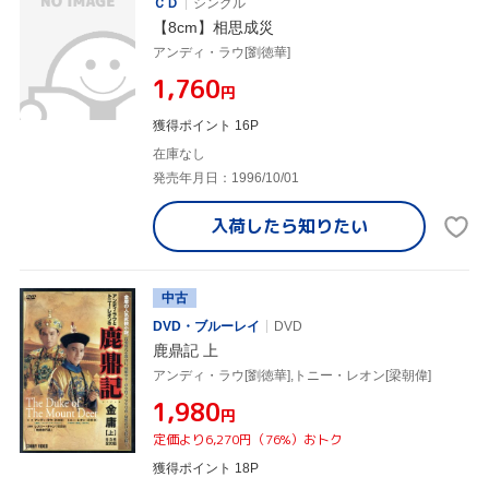
ＣＤ
シングル
【8cm】相思成災
アンディ・ラウ[劉徳華]
¥1,760
円
獲得ポイント 16P
在庫なし
発売年月日：1996/10/01
入荷したら
知りたい
中古
DVD・ブルーレイ
DVD
鹿鼎記 上
アンディ・ラウ[劉徳華],トニー・レオン[梁朝偉]
¥1,980
円
定価より6,270円（76%）おトク
獲得ポイント 18P