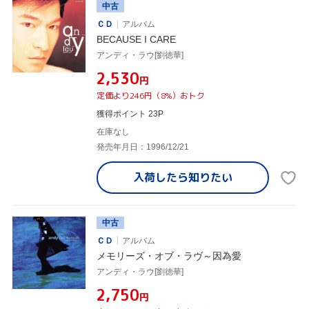
中古
ＣＤ
アルバム
BECAUSE I CARE
アンディ・ラウ[劉徳華]
¥2,530
円
定価より246円（8%）おトク
獲得ポイント 23P
在庫なし
発売年月日：1996/12/21
入荷したら
知りたい
中古
ＣＤ
アルバム
メモリーズ・オブ・ラヴ～因為愛
アンディ・ラウ[劉徳華]
¥2,750
円