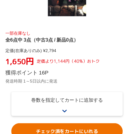
一部在庫なし
全6点中 3点（中古3点 / 新品0点）
定価(在庫ありのみ) ¥
2,794
円
1,650
定価より
1,144
円
（
40
%）
おトク
獲得ポイント
16
P
発送時期 1～5日以内に発送
巻数を指定してカートに追加する
チェック済をカートにいれる