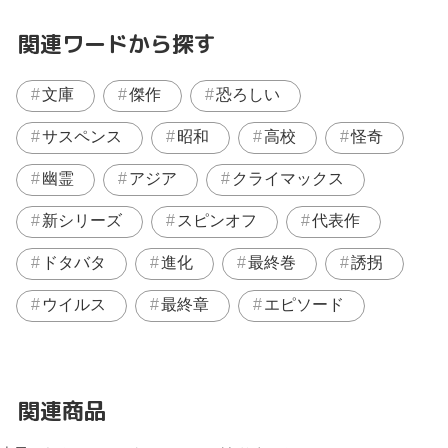
関連ワードから探す
文庫
傑作
恐ろしい
サスペンス
昭和
高校
怪奇
幽霊
アジア
クライマックス
新シリーズ
スピンオフ
代表作
ドタバタ
進化
最終巻
誘拐
ウイルス
最終章
エピソード
関連商品