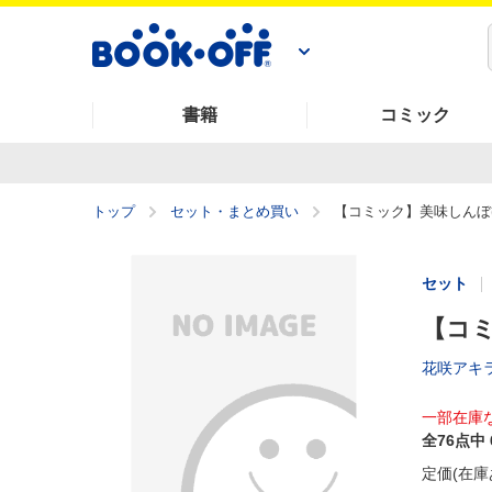
書籍
コミック
トップ
セット・まとめ買い
【コミック】美味しんぼ(文
セット
【コミ
花咲アキ
一部在庫
全76点中 
定価(在庫