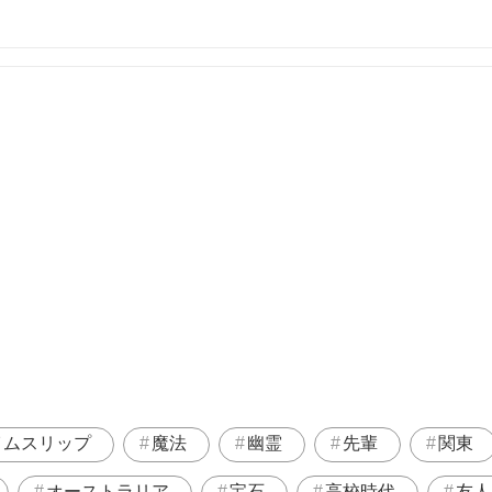
イムスリップ
魔法
幽霊
先輩
関東
オーストラリア
宝石
高校時代
友人