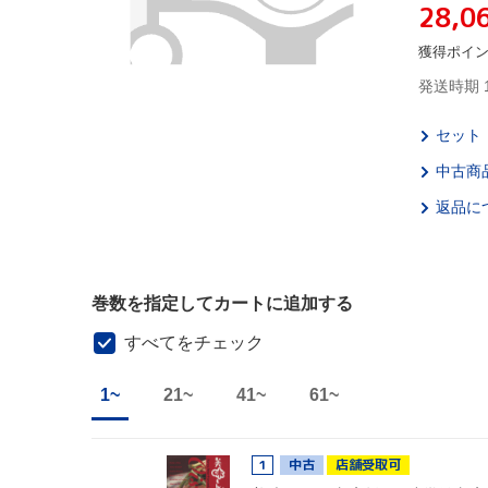
28,0
獲得ポイ
発送時期 
セット
中古商
返品に
巻数を指定してカートに追加する
すべてをチェック
1~
21~
41~
61~
1
中古
店舗受取可