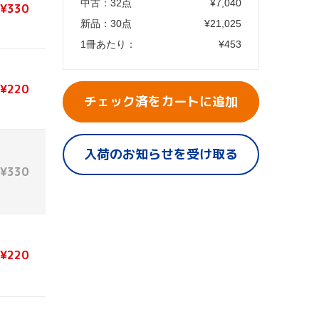
中古：
32
点
¥
7,040
¥330
新品：
30
点
¥
21,025
1冊あたり：
¥
453
¥220
チェック済をカートに追加
入荷のお知らせを受け取る
¥330
¥220