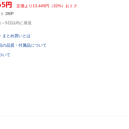
65
円
定価より
13,449
円
（
32
%）
おトク
ント
280
P
1～5日以内に発送
・まとめ買いとは
品の品質・付属品について
ついて