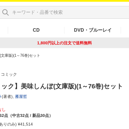
CD
DVD・ブルーレイ
1,800円以上の注文で
送料無料
庫版)(1～76巻)セット
コミック
ック】美味しんぼ(文庫版)(1～76巻)セット
ラ
(著者),
雁屋哲
なし
62点（中古32点 / 新品30点）
ありのみ) ¥
41,514