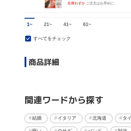
在庫わずか
ご注文はお早めに
1~
21~
41~
61~
すべてをチェック
商品詳細
関連ワードから探す
結婚
イタリア
北海道
タ
呪い
ウサギ
バンド
対決