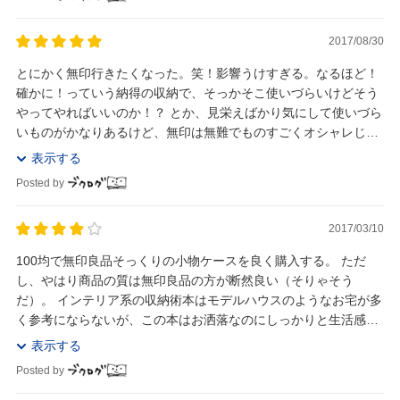
2017/08/30
とにかく無印行きたくなった。笑！影響うけすぎる。なるほど！
確かに！っていう納得の収納で、そっかそこ使いづらいけどそう
やってやればいいのか！？ とか、見栄えばかり気にして使いづら
いものがかなりあるけど、無印は無難でものすごくオシャレじゃ
ないけど、使い勝手は抜群。それでいてどんなイ...
表示する
Posted by
2017/03/10
100均で無印良品そっくりの小物ケースを良く購入する。 ただ
し、やはり商品の質は無印良品の方が断然良い（そりゃそう
だ）。 インテリア系の収納術本はモデルハウスのようなお宅が多
く参考にならないが、この本はお洒落なのにしっかりと生活感が
あり、実用的な例ばかりで参考になった。 やってい...
表示する
Posted by