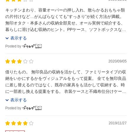
キッチンまわり、容量オーバーの押し入れ、散らかるおもちゃ類
の片付けなど…がんばらなくても“すっきり”が続く方法が満載。
無印オタク・本多さんの収納全部見せ。オール実例で紹介する、
暮らしに溶け込む収納のヒント。PPケース、ソフトボックスな
ど、定番アイテムの収納量を調査。 小奇麗じ...
表示する
Posted by
2020/09/05
借りたもの。 無印良品の収納を活かして、ファミリータイプの収
納をいかにするかをヴィジュアルをもって提案。 全てを無印良品
に差し替えるのではなく、既存の家具をも活かして収納する、時
に一部差し換える提案をする。 衣装ケースと不織布仕分けケース
を活用した、具体的な収納方法が参考になる。...
表示する
Posted by
2019/11/27