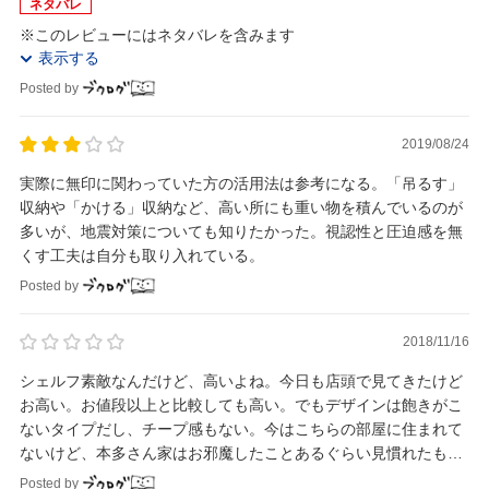
ネタバレ
※このレビューにはネタバレを含みます
表示する
Posted by
2019/08/24
実際に無印に関わっていた方の活用法は参考になる。「吊るす」
収納や「かける」収納など、高い所にも重い物を積んでいるのが
多いが、地震対策についても知りたかった。視認性と圧迫感を無
くす工夫は自分も取り入れている。
Posted by
2018/11/16
シェルフ素敵なんだけど、高いよね。今日も店頭で見てきたけど
お高い。お値段以上と比較しても高い。でもデザインは飽きがこ
ないタイプだし、チープ感もない。今はこちらの部屋に住まれて
ないけど、本多さん家はお邪魔したことあるぐらい見慣れたもの
になった（笑）←本読みすぎー
Posted by