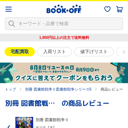
1,800円以上の注文で
送料無料
宅配買取
入荷リスト
値下げリスト
映
トップ
別冊 図書館戦争Ⅱ図書館戦争シリーズ6
商品レビュー
別冊 図書館戦争Ⅱ
の商品レビュー
別冊 図書館戦争Ⅱ
有川浩【著】