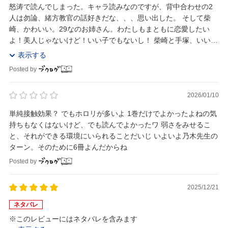
怒涛で読んでしまった。キャラ読みなのですが、背中合わせの2
人は勿論、緒方教官の話好きだな、、、思い出した。 そして柴
崎、かわいい。29なのお姉さん。わたしもまともに恋愛したい
よ！美人じゃないけど！いい子でもないし！ 柴崎と手塚、いいか
っぷるよな。ほんと、小学生の時二次創作まで探し...
表示する
Posted by
2026/01/10
単純接触効果？ でもホロリが多いよ 1巻だけでよかったよねの気
持ちもなくはないけど、でも読んでよかったワ 弱さをみせるこ
と、それができる環境にいられることだいじ いよいよ乃木先生の
ターン。そのために6冊よんだからね
Posted by
2025/12/21
ネタバレ
※このレビューにはネタバレを含みます