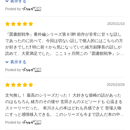
表示する
Posted by
2025/11/10
『図書館戦争』番外編シリーズ第６弾❗️ 前作が非常に甘々な話し
であったのに比べて、今回は切ない話しで個人的にはこちらの方
が好きでした❗️ 特に前々から気になっていた緒方副隊長の話しが
読めて、大変満足でした。 ここ１ヶ月間この『図書館戦争』シリ
ーズのメンバーと楽しい時間を過ご...
表示する
Posted by
2025/10/26
文句無し！ 最高のシリーズだった！ 大好きな柴崎の話があった
のはもちろん 緒方のその後や 玄田さんのエピソードも 心温まる
ストーリーだった。 有川さんの本はどれも共感できて 登場人物
にすっと感情移入できる。 このシリーズも今まで読んだ本の中で
大切な1冊になった。
Posted by