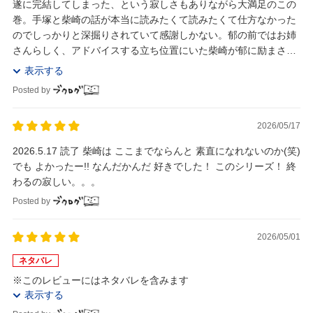
遂に完結してしまった、という寂しさもありながら大満足のこの
巻。手塚と柴崎の話が本当に読みたくて読みたくて仕方なかった
のでしっかりと深掘りされていて感謝しかない。郁の前ではお姉
さんらしく、アドバイスする立ち位置にいた柴崎が郁に励まされ
て、、という構図は逆転しているようで沁みる。本シ...
表示する
Posted by
2026/05/17
2026.5.17 読了 柴崎は ここまでならんと 素直になれないのか(笑)
でも よかったー!! なんだかんだ 好きでした！ このシリーズ！ 終
わるの寂しい。。。
Posted by
2026/05/01
ネタバレ
※このレビューにはネタバレを含みます
表示する