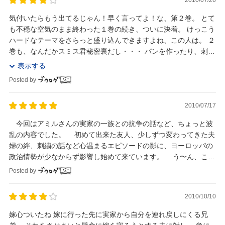
気付いたらもう出てるじゃん！早く言ってよ！な、第２巻。 とて
も不穏な空気のまま終わった１巻の続き、ついに決着。 けっこう
ハードなテーマをさらっと盛り込んできますよね、この人は。 ２
巻も、なんだかスミス君秘密裏だし・・・ パンを作ったり、刺繍
をしたり、とても穏やかで綺麗な日常を描...
表示する
Posted by
2010/07/17
今回はアミルさんの実家の一族との抗争の話など、ちょっと波
乱の内容でした。 初めて出来た友人、少しずつ変わってきた夫
婦の絆、刺繍の話など心温まるエピソードの影に、ヨーロッパの
政治情勢が少なからず影響し始めて来ています。 う〜ん、こり
ゃまだまだ目が離せないぜ！
Posted by
2010/10/10
嫁心ついたね 嫁に行った先に実家から自分を連れ戻しにくる兄