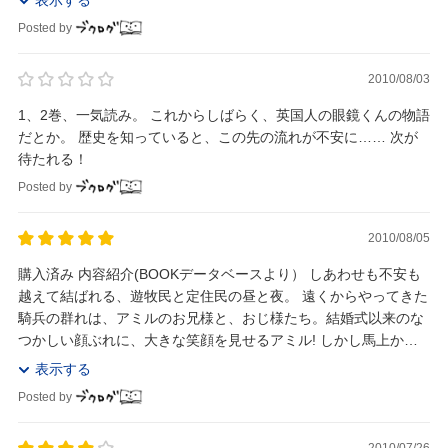
Posted by
2010/08/03
1、2巻、一気読み。 これからしばらく、英国人の眼鏡くんの物語
だとか。 歴史を知っていると、この先の流れが不安に…… 次が
待たれる！
Posted by
2010/08/05
購入済み 内容紹介(BOOKデータベースより） しあわせも不安も
越えて結ばれる、遊牧民と定住民の昼と夜。 遠くからやってきた
騎兵の群れは、アミルのお兄様と、おじ様たち。結婚式以来のな
つかしい顔ぶれに、大きな笑顔を見せるアミル! しかし馬上から
見下ろしたまま、おじはこう言った「逆...
表示する
Posted by
2010/07/26