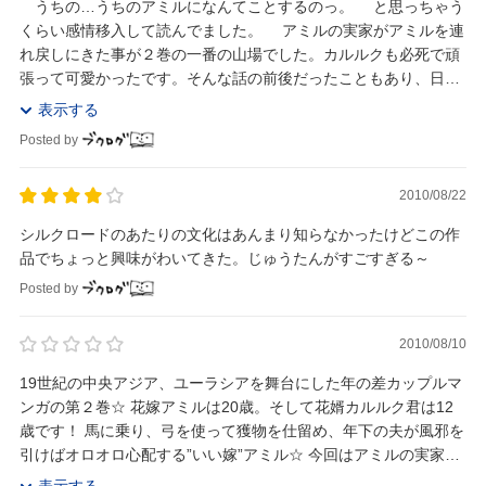
うちの…うちのアミルになんてことするのっ。 と思っちゃう
くらい感情移入して読んでました。 アミルの実家がアミルを連
れ戻しにきた事が２巻の一番の山場でした。カルルクも必死で頑
張って可愛かったです。そんな話の前後だったこともあり、日常
のほのぼのとしたお話がとてもほっとします...
表示する
Posted by
2010/08/22
シルクロードのあたりの文化はあんまり知らなかったけどこの作
品でちょっと興味がわいてきた。じゅうたんがすごすぎる～
Posted by
2010/08/10
19世紀の中央アジア、ユーラシアを舞台にした年の差カップルマ
ンガの第２巻☆ 花嫁アミルは20歳。そして花婿カルルク君は12
歳です！ 馬に乗り、弓を使って獲物を仕留め、年下の夫が風邪を
引けばオロオロ心配する”いい嫁”アミル☆ 今回はアミルの実家か
ら、アミルの結婚を取り消して別の部...
表示する