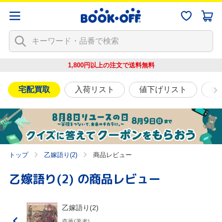
1,800円以上の注文で
送料無料
宅配買取
入荷リスト
値下げリスト
映
トップ
乙嫁語り(2)
商品レビュー
乙嫁語り(2)
の商品レビュー
乙嫁語り(2)
森薫(著者)