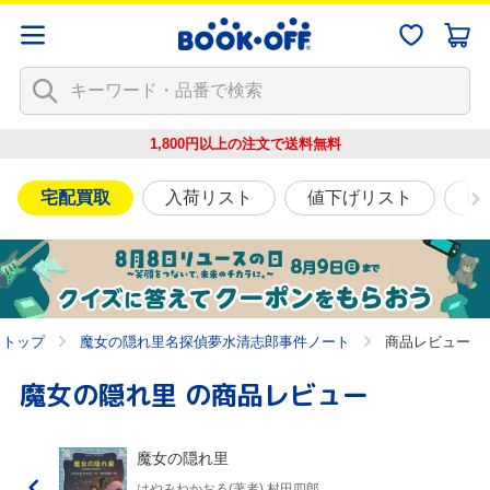
1,800円以上の注文で
送料無料
宅配買取
入荷リスト
値下げリスト
映
トップ
魔女の隠れ里名探偵夢水清志郎事件ノート
商品レビュー
魔女の隠れ里
の商品レビュー
魔女の隠れ里
はやみねかおる(著者),村田四郎