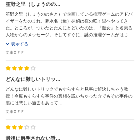
笙野之里（しょうのの…
笙野之里（しょうののさと）で企画している推理ゲームのアドバ
イザーをたのまれ、夢水名（迷）探偵は桜の咲く里へやってき
た。ところが、ついたとたんにとどいたのは、『魔女』と名乗る
人物からのメッセージ。そしてすぐに、謎の推理ゲームがはじま
って……。『魔女の隠れ里』のほか、雪霊の藪の謎、羽...
表示する
文庫ＯＦＦ
どんなに難しいトリッ…
どんなに難しいトリックでもすらすらと見事に解決しちゃう教
授！今度もすらすら事件の真相を説いちゃった☆でもその事件の
裏には悲しい過去もあって…
文庫ＯＦＦ
最後に解明されない謎…