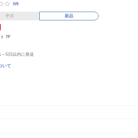
0件
中古
新品
円
ント
7P
1～5日以内に発送
ついて