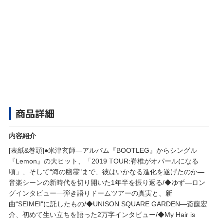
商品詳細
内容紹介
[表紙&巻頭]●米津玄師―アルバム『BOOTLEG』からシングル
『Lemon』の大ヒット、「2019 TOUR:脊椎がオパールになる
頃」、そして“海の幽霊"まで、彼はいかなる進化を遂げたのか―
音楽シーンの新時代を切り開いた1年半を振り返る/◆ゆず―ロン
グインタビュー―弾き語りドームツアーの真実と、新
曲“SEIMEI"に託したもの/◆UNISON SQUARE GARDEN―斎藤宏
介、初めて生い立ちを語った2万字インタビュー/◆My Hair is