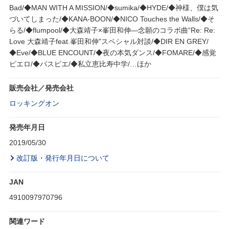
Bad/◆MAN WITH A MISSION/◆sumika/◆HYDE/◆神様、僕は気
づいてしまった/◆KANA-BOON/◆NICO Touches the Walls/◆そ
らる/◆flumpool/◆大森靖子×峯田和伸―念願のコラボ曲“Re: Re:
Love 大森靖子feat.峯田和伸"スペシャル対談/◆DIR EN GREY/
◆Eve/◆BLUE ENCOUNT/◆夜の本気ダンス/◆FOMARE/◆感覚
ピエロ/◆パスピエ/◆私立恵比寿中学/…ほか
販売会社／発売会社
ロッキングオン
発売年月日
2019/05/30
改訂版・発行年月日について
JAN
4910097970796
関連ワード