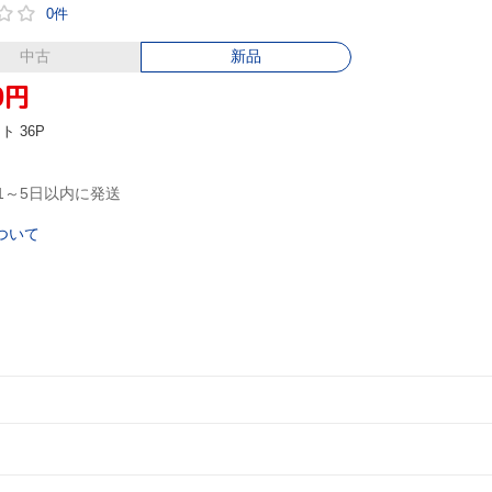
0件
中古
新品
0
円
ント
36P
1～5日以内に発送
ついて