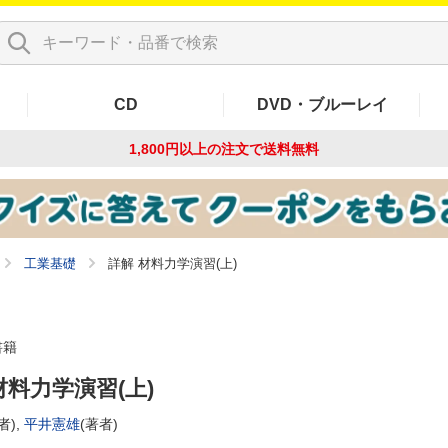
CD
DVD・ブルーレイ
1,800円以上の注文で
送料無料
工業基礎
詳解 材料力学演習(上)
書籍
材料力学演習(上)
者),
平井憲雄
(著者)