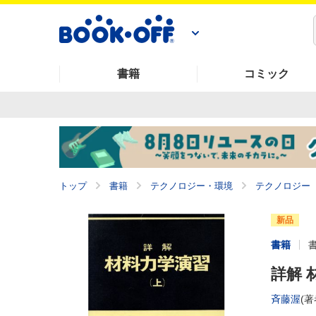
書籍
コミック
トップ
書籍
テクノロジー・環境
テクノロジー
新品
書籍
詳解 
斉藤渥
(著