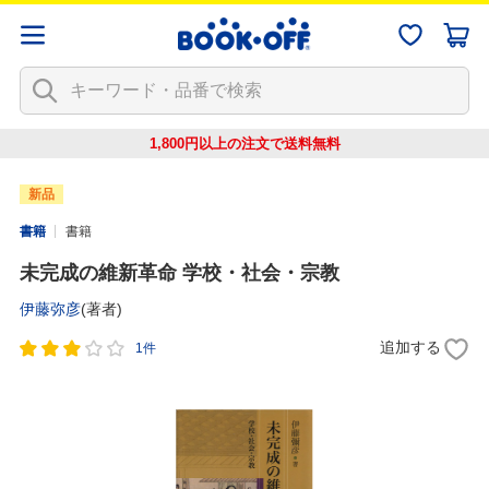
1,800円以上の注文で
送料無料
新品
書籍
書籍
未完成の維新革命 学校・社会・宗教
伊藤弥彦
(著者)
追加する
1件